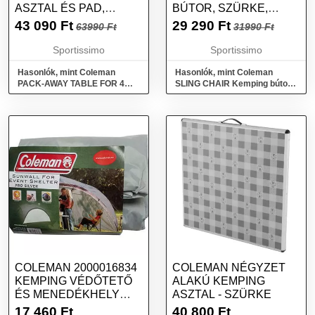
ASZTAL ÉS PAD,
BÚTOR, SZÜRKE,
SZÜRKE, MÉRET
MÉRET
43 090
Ft
29 290
Ft
63990 Ft
31990 Ft
Sportissimo
Sportissimo
Hasonlók, mint Coleman
Hasonlók, mint Coleman
PACK-AWAY TABLE FOR 4
SLING CHAIR Kemping bútor,
Kemping asztal és pad,
szürke, méret
szürke, méret
COLEMAN 2000016834
COLEMAN NÉGYZET
KEMPING VÉDŐTETŐ
ALAKÚ KEMPING
ÉS MENEDÉKHELY
ASZTAL - SZÜRKE
VÉDŐPONYVA
17 460
Ft
40 800
Ft