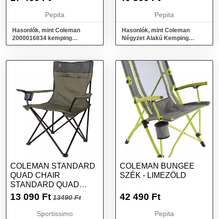
SZÜRKE
Pepita
Pepita
Hasonlók, mint Coleman
Hasonlók, mint Coleman
2000016834 kemping
Négyzet Alakú Kemping
védőtető és menedékhely
Asztal - Szürke
Védőponyva Szürke
COLEMAN STANDARD
COLEMAN BUNGEE
QUAD CHAIR
SZÉK - LIMEZÖLD
STANDARD QUAD
CHAIR -
13 090
Ft
42 490
Ft
13490 Ft
ÖSSZECSUKHATÓ
SZÉK, KHAKI, MÉRET
Sportissimo
Pepita