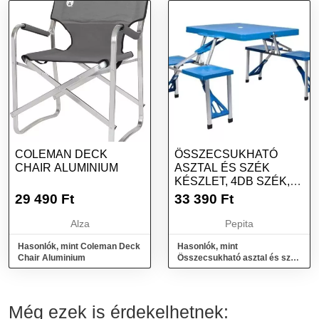
COLEMAN DECK
ÖSSZECSUKHATÓ
CHAIR ALUMINIUM
ASZTAL ÉS SZÉK
KÉSZLET, 4DB SZÉK,
82 X 82 X 68 CM, KÉK
29 490
Ft
33 390
Ft
Alza
Pepita
Hasonlók, mint Coleman Deck
Hasonlók, mint
Chair Aluminium
Összecsukható asztal és szék
készlet, 4db szék, 82 X 82 X 68
cm, Kék
Még ezek is érdekelhetnek: