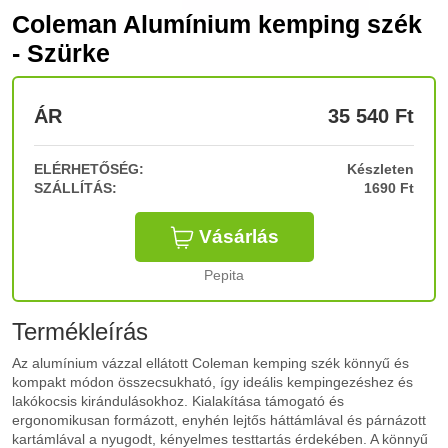
Coleman Alumínium kemping szék
- Szürke
ÁR
35 540
Ft
ELÉRHETŐSÉG:
Készleten
SZÁLLÍTÁS:
1690 Ft
Vásárlás
Pepita
Termékleírás
Az alumínium vázzal ellátott Coleman kemping szék könnyű és
kompakt módon összecsukható, így ideális kempingezéshez és
lakókocsis kirándulásokhoz. Kialakítása támogató és
ergonomikusan formázott, enyhén lejtős háttámlával és párnázott
kartámlával a nyugodt, kényelmes testtartás érdekében. A könnyű