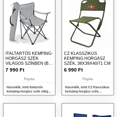
ITALTARTÓS KEMPING-
CZ KLASSZIKUS
HORGÁSZ SZÉK
KEMPING HORGÁSZ
VILÁGOS SZÍNBEN (BB-
SZÉK, 38X39X40/71 CM
10071)
7 990
Ft
6 990
Ft
Pepita
Pepita
Hasonlók, mint Italtartós
Hasonlók, mint CZ Klasszikus
kemping-horgász szék világos
kemping horgász szék,
színben (BB-10071)
38x39x40/71 cm