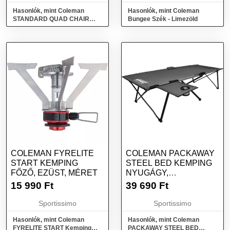
Hasonlók, mint Coleman
Hasonlók, mint Coleman
STANDARD QUAD CHAIR
Bungee Szék - Limezöld
STANDARD QUAD CHAIR -
Összecsukható szék, khaki,
méret
COLEMAN FYRELITE
COLEMAN PACKAWAY
START KEMPING
STEEL BED KEMPING
FŐZŐ, EZÜST, MÉRET
NYUGÁGY,
SÖTÉTSZÜRKE,
15 990
Ft
39 690
Ft
MÉRET
Sportissimo
Sportissimo
Hasonlók, mint Coleman
Hasonlók, mint Coleman
FYRELITE START Kemping
PACKAWAY STEEL BED