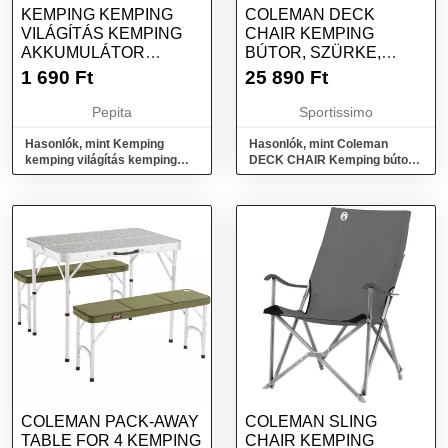
KEMPING KEMPING
COLEMAN DECK
VILÁGÍTÁS KEMPING
CHAIR KEMPING
AKKUMULÁTOR
BÚTOR, SZÜRKE,
FÁKLYA 2IN1 3
MÉRET
1 690
Ft
25 890
Ft
ÜZEMMÓDOK
Pepita
Sportissimo
Hasonlók, mint Kemping
Hasonlók, mint Coleman
kemping világítás kemping
DECK CHAIR Kemping bútor,
akkumulátor fáklya 2in1 3
szürke, méret
üzemmódok
COLEMAN PACK-AWAY
COLEMAN SLING
TABLE FOR 4 KEMPING
CHAIR KEMPING