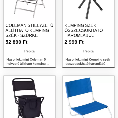
COLEMAN 5 HELYZETŰ
KEMPING SZÉK
ÁLLÍTHATÓ KEMPING
ÖSSZECSUKHATÓ
SZÉK - SZÜRKE
HÁROMLÁBÚ
HORGÁSZ SZÉK
52 890
Ft
2 999
Ft
FEKETE
Pepita
Pepita
Hasonlók, mint Coleman 5
Hasonlók, mint Kemping szék
helyzetű állítható kemping
összecsukható háromlábú
szék - Szürke
horgász szék fekete