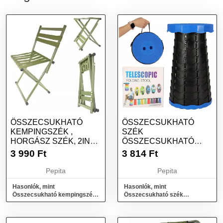
ÖSSZECSUKHATÓ
ÖSSZECSUKHATÓ
KEMPINGSZÉK ,
SZÉK
HORGÁSZ SZÉK, 2IN1-
ÖSSZECSUKHATÓ
BEN SZÉK VAGY SÁMLI
SZÉK KÉK
3 990
Ft
3 814
Ft
Pepita
Pepita
Hasonlók, mint
Hasonlók, mint
Összecsukható kempingszék ,
Összecsukható szék
horgász szék, 2in1-ben szék
összecsukható szék kék
vagy sámli