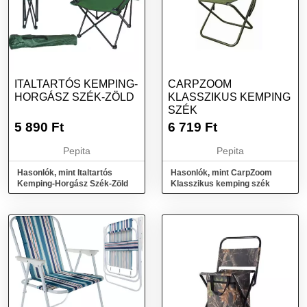
ITALTARTÓS KEMPING-
CARPZOOM
HORGÁSZ SZÉK-ZÖLD
KLASSZIKUS KEMPING
SZÉK
5 890
Ft
6 719
Ft
Pepita
Pepita
Hasonlók, mint Italtartós
Hasonlók, mint CarpZoom
Kemping-Horgász Szék-Zöld
Klasszikus kemping szék