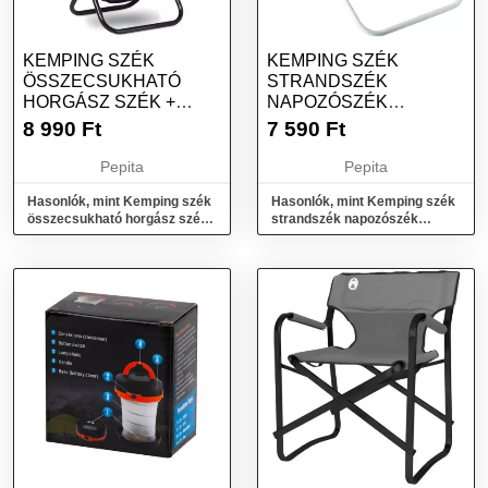
KEMPING SZÉK
KEMPING SZÉK
ÖSSZECSUKHATÓ
STRANDSZÉK
HORGÁSZ SZÉK +
NAPOZÓSZÉK
HŰTŐTÁSKA FEKETE
HORGÁSZ SZÉK KÉK
8 990
Ft
7 590
Ft
Pepita
Pepita
Hasonlók, mint Kemping szék
Hasonlók, mint Kemping szék
összecsukható horgász szék
strandszék napozószék
+ hűtőtáska fekete
horgász szék kék