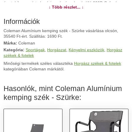
és stabil, porszórt alumíniumváz és a kopásálló 600D Oxford
↓ Több részlet... ↓
poliészter teszi ezt a széket tartóssá. A napi tevékenységek
végeztével a szék könnyen összecsukható, és két előre rögzített
hordozószíjjal könnyedén szállítható, így nincs szükség külön
Információk
hordtáskára.
Coleman Alumínium kemping szék - Szürke vásárlása olcsón,
35540 Ft-ért. Szállítás: 1690 Ft.
További információk>>
Márka:
Coleman
Kategória:
Sportágak
,
Horgászat
,
Kényelmi eszközök
,
Horgász
székek & fotelek
Minőségi termékek széles választéka
Horgász székek & fotelek
kategóriában Coleman márkától.
Hasonlók, mint Coleman Alumínium
kemping szék - Szürke: