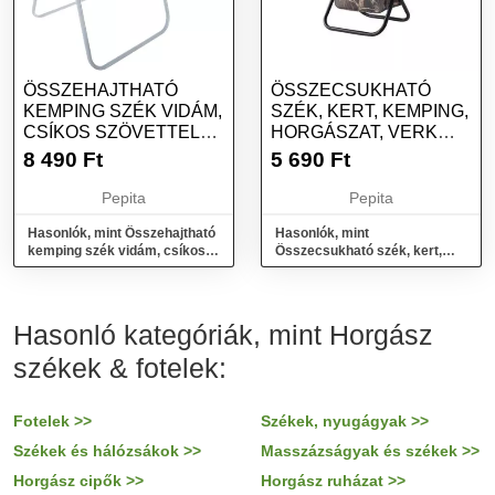
ÖSSZEHAJTHATÓ
ÖSSZECSUKHATÓ
KEMPING SZÉK VIDÁM,
SZÉK, KERT, KEMPING,
CSÍKOS SZÖVETTEL
HORGÁSZAT, VERK
(BB-10045)
GROUP, HÁTTÁML...
8 490
Ft
5 690
Ft
Pepita
Pepita
Hasonlók, mint Összehajtható
Hasonlók, mint
kemping szék vidám, csíkos
Összecsukható szék, kert,
szövettel (BB-10045)
kemping, horgászat, Verk
Group, háttáml...
Hasonló kategóriák, mint Horgász
székek & fotelek:
Fotelek >>
Székek, nyugágyak >>
Székek és hálózsákok >>
Masszázságyak és székek >>
Horgász cipők >>
Horgász ruházat >>