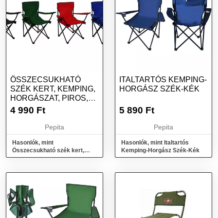
ÖSSZECSUKHATÓ
ITALTARTÓS KEMPING-
SZÉK KERT, KEMPING,
HORGÁSZ SZÉK-KÉK
HORGÁSZAT, PIROS,
MAX 120 KG, 5...
4 990
Ft
5 890
Ft
Pepita
Pepita
Hasonlók, mint
Hasonlók, mint Italtartós
Összecsukható szék kert,
Kemping-Horgász Szék-Kék
kemping, horgászat, piros,
max 120 kg, 5...