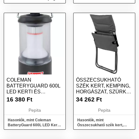
főző, ezüst, méret
Kemping nyugágy,
sötétszürke, méret
COLEMAN
ÖSSZECSUKHATÓ
BATTERYGUARD 600L
SZÉK KERT, KEMPING,
LED KERTI ÉS
HORGÁSZAT, SZÜRKE,
KEMPING LÁMPA -
60X60X90 CM,...
16 380
Ft
34 262
Ft
FEKETE
Pepita
Pepita
Hasonlók, mint Coleman
Hasonlók, mint
BatteryGuard 600L LED Kerti
Összecsukható szék kert,
és kemping lámpa - Fekete
kemping, horgászat, szürke,
60x60x90 cm,...