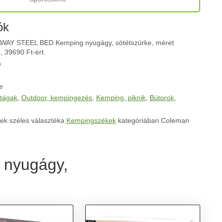
ók
AY STEEL BED Kemping nyugágy, sötétszürke, méret
, 39690 Ft-ért.
n
e
tágak
,
Outdoor, kempingezés
,
Kemping, piknik
,
Bútorok
,
ek széles választéka
Kempingszékek
kategóriában Coleman
 nyugágy,