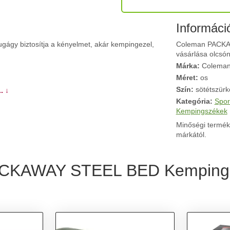
Informáci
y biztosítja a kényelmet, akár kempingezel,
Coleman PACKAW
vásárlása olcsón
Márka:
Colema
Méret:
os
Szín:
sötétszürk
. ↓
Kategória:
Spor
Kempingszékek
Minőségi termék
márkától.
PACKAWAY STEEL BED Kemping