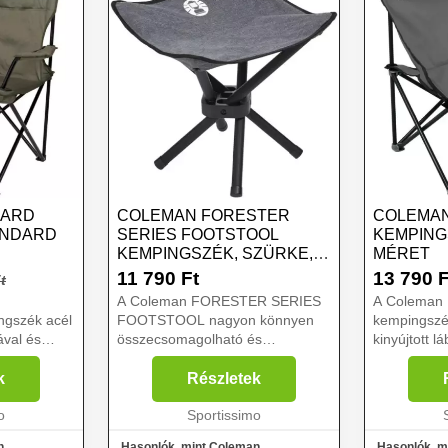
DARD
COLEMAN FORESTER
COLEMAN
ANDARD
SERIES FOOTSTOOL
KEMPING
KEMPINGSZÉK, SZÜRKE,
MÉRET
 SZÉK,
MÉRET
11 790
Ft
13 790
F
t
A Coleman FORESTER SERIES
A Coleman
ngszék acél
FOOTSTOOL nagyon könnyen
kempingszék
ával és
összecsomagolható és
kinyújtott l
..
hordozható. Vízálló, nem
megtervezet
nedvszívó anyagból készült, nagy
könnyebb sú
k
Részletek
kopásállósággal....
o
Sportissimo
n
Hasonlók, mint Coleman
Hasonlók, m