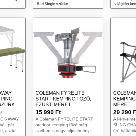
Bed Single szürke
világítás k
fáklya 2in1
AWAY
COLEMAN FYRELITE
COLEMAN
MPING
START KEMPING FŐZŐ,
KEMPING
SZÜRKE,
EZÜST, MÉRET
MÉRET
15 990
Ft
29 290
F
t
PACK-AWAY
A Coleman FYRELITE START
A kényelme
ől, pár
outdoor kemping főző még
SLING CHAI
d, asztal
szélben is nagy teljesítményt
érő háttámlá