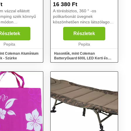
- FEKETE
t
16 380
Ft
m vázzal ellátott
A törésbiztos, 360 ° -os
mping szék könnyű
polikarbonát üvegnek
t módon
köszönhetően nincs látszólagos
tó, így ideális
árnyék a lámpán lévő zavaró
shez és lakókocsis
műanyag alkatrészek végett. A
Részletek
Részletek
khoz. Kialakítása
BatteryGuard ™ funkció be van
s ergonomikusan
Pepita
építve a lámpa ki- és
Pepita
nyh...
bekapcsolójáb...
int Coleman Alumínium
Hasonlók, mint Coleman
k - Szürke
BatteryGuard 600L LED Kerti és
kemping lámpa - Fekete