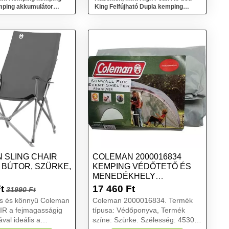
emping akkumulátor
King Felfújható Dupla kemping
 3 üzemmódok
matrac - Szürke
 SLING CHAIR
COLEMAN 2000016834
 BÚTOR, SZÜRKE,
KEMPING VÉDŐTETŐ ÉS
MENEDÉKHELY
VÉDŐPONYVA SZÜRKE
t
17 460
Ft
31990 Ft
s és könnyű Coleman
Coleman 2000016834. Termék
R a fejmagasságig
típusa: Védőponyva, Termék
val ideális a
színe: Szürke. Szélesség: 4530