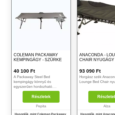
COLEMAN PACKAWAY
ANACONDA - LO
KEMPINGÁGY - SZÜRKE
CHAIR NYUGÁGY
40 100
Ft
93 090
Ft
A Packaway Steel Bed
Horgász szék Anacon
kempingágy könnyű és
Lounge Bed Chair nyu
egyszerűen hordozható.
Kempingbe és kertbe is alkalmas.
A kempingágy teherbírása 136
Részletek
Részlete
kg, praktikus szállítótáskával
rendelkezik. Fő
Pepita
Alza
tulajdonságok:kompakt mére...
Hasonlók, mint Coleman Packaway
Hasonlók, mint Anacon