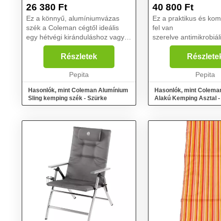
26 380
Ft
40 800
Ft
Ez a könnyű, alumíniumvázas
Ez a praktikus és kom
szék a Coleman cégtől ideális
fel van
egy hétvégi kiránduláshoz vagy
szerelve antimikrobiál
egy hosszabb kempingezéshez.
amely gátolja a pené
Magas, lejtős háttámlával ellátott
növekedését. Ideális 
Részletek
Részlete
ergonomikus kialakítása
kirándulásokhoz, mive
csökkenti a hátra nehez...
Pepita
ember kényelmesen kö
Pepita
az a...
Hasonlók, mint Coleman Alumínium
Hasonlók, mint Colema
Sling kemping szék - Szürke
Alakú Kemping Asztal -