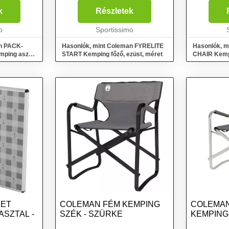
mi kitűnő
garantál. Egyértelmű választás
pihenéshez.
 személy
minden outdoor rajongó
szék mérete
k
Részletek
számára, aki minden grammot
.
o
mérlegel utazásai során....
Sportissimo
n PACK-
Hasonlók, mint Coleman FYRELITE
Hasonlók, m
ping asztal
START Kemping főző, ezüst, méret
CHAIR Kempi
méret
ZET
COLEMAN FÉM KEMPING
COLEMAN
ASZTAL -
SZÉK - SZÜRKE
KEMPING