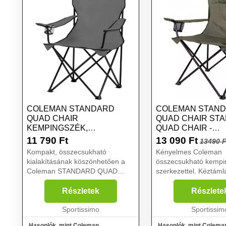
COLEMAN STANDARD
COLEMAN STAN
QUAD CHAIR
QUAD CHAIR ST
KEMPINGSZÉK,
QUAD CHAIR -
SÖTÉTSZÜRKE, MÉRET
ÖSSZECSUKHATÓ
11 790
Ft
13 090
Ft
13490 F
KHAKI, MÉRET
Kompakt, összecsukható
Kényelmes Coleman
kialakításának köszönhetően a
összecsukható kempi
Coleman STANDARD QUAD
szerkezettel. Kéztáml
CHAIR kempingszék ideális
italtartóval diszponál..
korlátozott tárolási hellyel
Részletek
Részlete
rendelkező utazók számára. A
műanyag lábakon lyukak vannak,
Sportissimo
Sportissim
amelyeken ...
Hasonlók, mint Coleman
Hasonlók, mint Colema