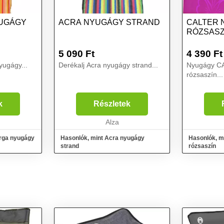
UGÁGY
ACRA NYUGÁGY STRAND
CALTER 
RÓZSASZ
5 090
Ft
4 390
Ft
yugágy...
Derékalj Acra nyugágy strand...
Nyugágy C
rózsaszín...
k
Részletek
Alza
árga nyugágy
Hasonlók, mint Acra nyugágy
Hasonlók, m
strand
rózsaszín