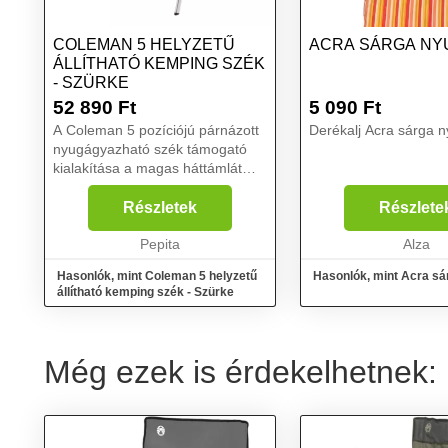
COLEMAN 5 HELYZETŰ
ACRA SÁRGA NY
ÁLLÍTHATÓ KEMPING SZÉK
- SZÜRKE
52 890
Ft
5 090
Ft
A Coleman 5 pozíciójú párnázott
Derékalj Acra sárga n
nyugágyazható szék támogató
kialakítása a magas háttámlát
párnázott fejtámlával kombinálja,
hogy csökkentse a hátra és a
Részletek
Részlete
nyakra nehezedő nyomást. Az öt
hátradőlési pozí...
Pepita
Alza
Hasonlók, mint Coleman 5 helyzetű
Hasonlók, mint Acra s
állítható kemping szék - Szürke
Még ezek is érdekelhetnek: