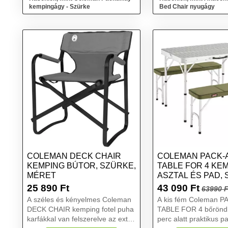
kempingágy - Szürke
Bed Chair nyugágy
COLEMAN DECK CHAIR
COLEMAN PACK-
KEMPING BÚTOR, SZÜRKE,
TABLE FOR 4 KE
MÉRET
ASZTAL ÉS PAD, 
MÉRET
25 890
Ft
43 090
Ft
63990 F
A széles és kényelmes Coleman
A kis fém Coleman 
DECK CHAIR kemping fotel puha
TABLE FOR 4 bőröndb
karfákkal van felszerelve az extra
perc alatt praktikus pa