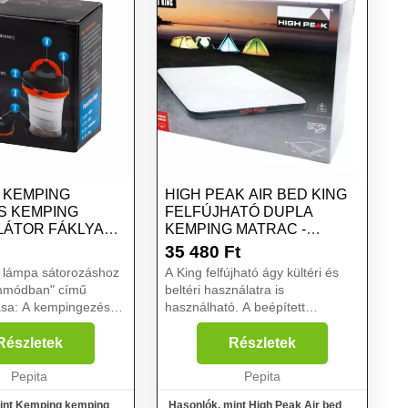
 KEMPING
HIGH PEAK AIR BED KING
ÁS KEMPING
FELFÚJHATÓ DUPLA
ÁTOR FÁKLYA
KEMPING MATRAC -
ÜZEMMÓDOK
SZÜRKE
35 480
Ft
 lámpa sátorozáshoz
A King felfújható ágy kültéri és
mmódban" című
beltéri használatra is
pingezés
használható. A beépített
s nyugodt
szivattyúval könnyedén és
g, de amikor
gyorsan felfújhatja a
Részletek
Részletek
, nehéz megtalálni a
napozóágyat. A kellemes felület
en a helyzetben egy
Pepita
garantálja a csendes és
Pepita
.
kényelmes alvás...
int Kemping kemping
Hasonlók, mint High Peak Air bed