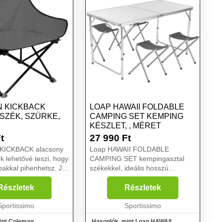
 KICKBACK
LOAP HAWAII FOLDABLE
SZÉK, SZÜRKE,
CAMPING SET KEMPING
KÉSZLET, , MÉRET
t
27 990
Ft
 KICKBACK alacsony
Loap HAWAII FOLDABLE
 lehetővé teszi, hogy
CAMPING SET kempingasztal
ábakkal pihenhetsz. Jól
székekkel, ideális hosszú
t acélszerkezetű,
utazásokra. Egy asztal, négy
lyú....
szék. Háló az asztallap alatt és
Részletek
Részletek
oldalsó hálós zseb gondoskodik a
Sportissimo
szükséges dolgok tárolásáról....
Sportissimo
int Coleman
Hasonlók, mint Loap HAWAII