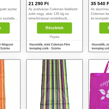
21 290
Ft
35 540
F
pakt asztal
Az acélvázas Coleman fedélzeti
Az alumíniu
szék nagy, akár 135 kg-os
Coleman ke
is asztallappal,
teherbírással rendelkezik,
és kompak
sz és gomba
ugyanakkor kompakt módon
összecsukha
családi
összecsukható, így ideális
kempingezé
k
Részletek
l 4
kempingezéshez és lakókocsis
kiránduláso
rülülheti
kirándulásokhoz. Kialakítása
Pepita
támogató é
támoga...
formázott, e
n Négyzet
Hasonlók, mint Coleman Fém
Hasonlók, m
 Szürke
kemping szék - Szürke
kemping szé