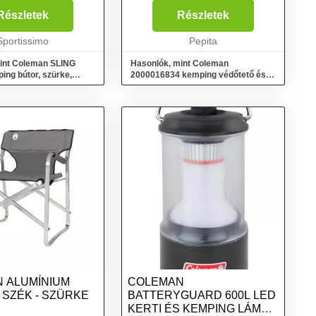
 Az összecsukott
mm, Magasság: 1900 mm.
i: 12 x 15 x 113 cm...
Csomagolás szélessége: 50 mm,
Részletek
Részletek
Csomagolás mélysége: 240 mm,
Sportissimo
Csomagolás magassága: 360
Pepita
mm...
int Coleman SLING
Hasonlók, mint Coleman
ng bútor, szürke,
2000016834 kemping védőtető és
menedékhely Védőponyva Szürke
 ALUMÍNIUM
COLEMAN
 SZÉK - SZÜRKE
BATTERYGUARD 600L LED
KERTI ÉS KEMPING LÁMPA