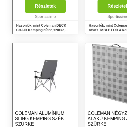
kényelem érdekében.
szettet készíthetsz, a
Összecsomagolva lapos deszka
szolgálatot biztosít 4
Részletek
Részlete
alakú, így minimális helyet
számára. A padok praktikus
foglal....
Sportissimo
kárpit bevonattal kés..
Sportissim
Hasonlók, mint Coleman DECK
Hasonlók, mint Colema
CHAIR Kemping bútor, szürke,
AWAY TABLE FOR 4 Kem
méret
és pad, szürke, méret
COLEMAN ALUMÍNIUM
COLEMAN NÉGY
SLING KEMPING SZÉK -
ALAKÚ KEMPING 
SZÜRKE
SZÜRKE