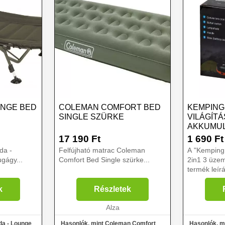
UNGE BED
COLEMAN COMFORT BED
KEMPING
SINGLE SZÜRKE
VILÁGÍT
AKKUMUL
2IN1 3 
17 190
Ft
1 690
Ft
da -
Felfújható matrac Coleman
A "Kemping
gágy...
Comfort Bed Single szürke...
2in1 3 üze
termék leírása: A kem
izgalmas é
tevékenysé
k
Részletek
besötétedik
Alza
sátrat. Ebb
túralámpa..
da - Lounge
Hasonlók, mint Coleman Comfort
Hasonlók, m