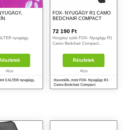
NYUGÁGY,
FOX- NYUGÁGY R1 CAMO
ÍN
BEDCHAIR COMPACT
72 190
Ft
ALTER nyugágy,
Horgász szék FOX- Nyugágy R1
Camo Bedchair Compact...
Részletek
Részletek
Alza
Alza
int CALTER nyugágy,
Hasonlók, mint FOX- Nyugágy R1
Camo Bedchair Compact