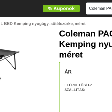
%
Kuponok
BED Kemping nyugágy, sötétszürke, méret
Coleman P
Kemping nyu
méret
ÁR
ELÉRHETŐSÉG:
SZÁLLÍTÁS: