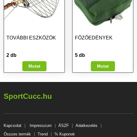
TOVÁBBI ESZKÖZÖK
FŐZŐEDÉNYEK
2 db
5 db
Mutat
Mutat
SportCucc.hu
Kapcsolat
Impresszum
ÁSZF
Adatkezelés
Összes termék
Trend
% Kuponok