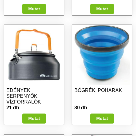
Mutat
Mutat
EDÉNYEK,
BÖGRÉK, POHARAK
SERPENYŐK,
VÍZFORRALÓK
21 db
30 db
Mutat
Mutat