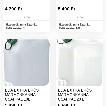
4 790
Ft
5 490
Ft
Alza
Alza
Hasonlók, mint Tatonka
Hasonlók, mint Tatonka
Faltkanister 5l
Faltkanister 10l
EDA EXTRA ERŐS
EDA EXTRA ERŐS
MARMONKANNA
MARMONKANNA
CSAPPAL 10L
CSAPPAL 20 L
5 490
Ft
6 690
Ft