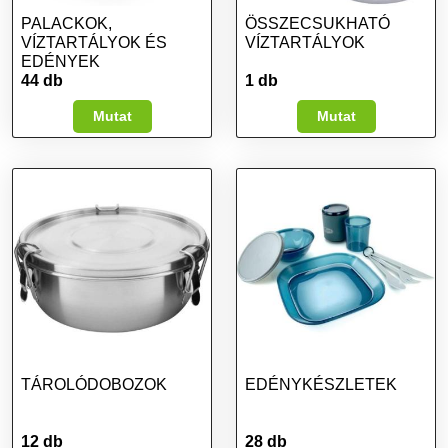
PALACKOK,
ÖSSZECSUKHATÓ
VÍZTARTÁLYOK ÉS
VÍZTARTÁLYOK
EDÉNYEK
44 db
1 db
Mutat
Mutat
TÁROLÓDOBOZOK
EDÉNYKÉSZLETEK
12 db
28 db