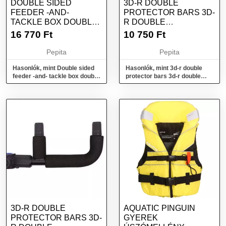
DOUBLE SIDED
3D-R DOUBLE
FEEDER -AND-
PROTECTOR BARS 3D-
TACKLE BOX DOUBLE
R DOUBLE
SIDED FEEDER -AND-
PROTECTOR BAR
16 770
Ft
10 750
Ft
TA...
SHORT
Pepita
Pepita
Hasonlók, mint Double sided
Hasonlók, mint 3d-r double
feeder -and- tackle box double
protector bars 3d-r double
sided feeder -and- ta...
protector bar short
3D-R DOUBLE
AQUATIC PINGUIN
PROTECTOR BARS 3D-
GYEREK