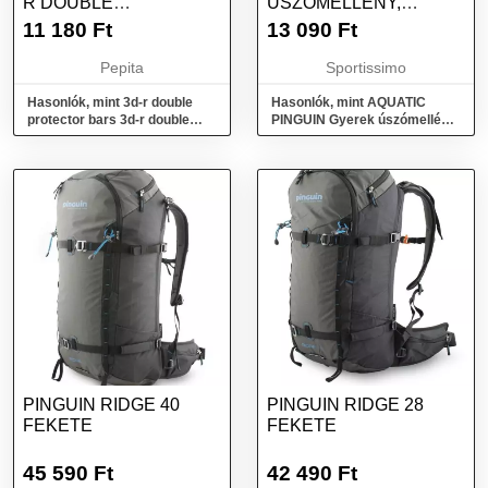
R DOUBLE
ÚSZÓMELLÉNY,
PROTECTOR BAR
SÁRGA, MÉRET
11 180
Ft
13 090
Ft
LONG
Pepita
Sportissimo
Hasonlók, mint 3d-r double
Hasonlók, mint AQUATIC
protector bars 3d-r double
PINGUIN Gyerek úszómellény,
protector bar long
sárga, méret
PINGUIN RIDGE 40
PINGUIN RIDGE 28
FEKETE
FEKETE
45 590
Ft
42 490
Ft