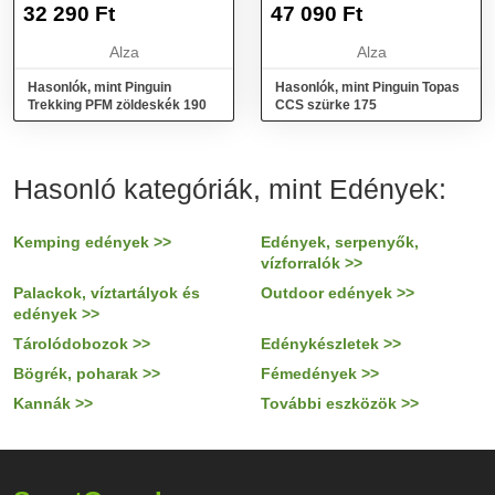
32 290
Ft
47 090
Ft
Alza
Alza
Hasonlók, mint Pinguin
Hasonlók, mint Pinguin Topas
Trekking PFM zöldeskék 190
CCS szürke 175
Hasonló kategóriák, mint Edények:
Kemping edények >>
Edények, serpenyők,
vízforralók >>
Palackok, víztartályok és
Outdoor edények >>
edények >>
Tárolódobozok >>
Edénykészletek >>
Bögrék, poharak >>
Fémedények >>
Kannák >>
További eszközök >>