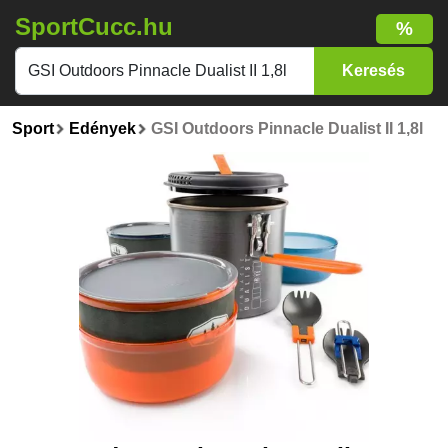
SportCucc.hu
%
Sport
Edények
GSI Outdoors Pinnacle Dualist II 1,8l