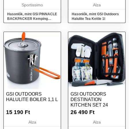
Sportissimo
Alza
Hasonlók, mint GSI PINNACLE
Hasonlók, mint GSI Outdoors
BACKPACKER Kemping
Halulite Tea Kettle 1l
edények, mix, méret
GSI OUTDOORS
GSI OUTDOORS
HALULITE BOILER 1,1 L
DESTINATION
KITCHEN SET 24
15 190
Ft
26 490
Ft
Alza
Alza