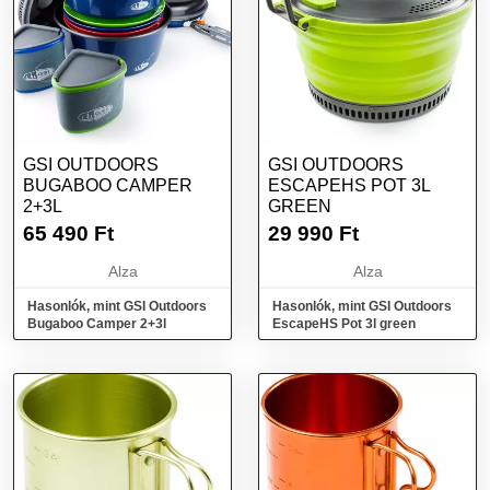
GSI OUTDOORS
GSI OUTDOORS
BUGABOO CAMPER
ESCAPEHS POT 3L
2+3L
GREEN
65 490
Ft
29 990
Ft
Alza
Alza
Hasonlók, mint GSI Outdoors
Hasonlók, mint GSI Outdoors
Bugaboo Camper 2+3l
EscapeHS Pot 3l green