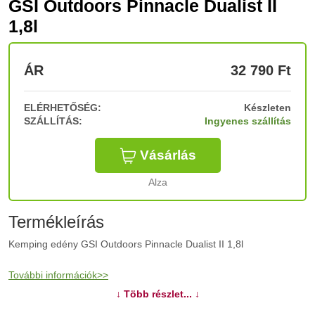
GSI Outdoors Pinnacle Dualist II
1,8l
ÁR
32 790
Ft
ELÉRHETŐSÉG:
Készleten
SZÁLLÍTÁS:
Ingyenes szállítás
Vásárlás
Alza
Termékleírás
Kemping edény GSI Outdoors Pinnacle Dualist II 1,8l
További információk>>
↓ Több részlet... ↓