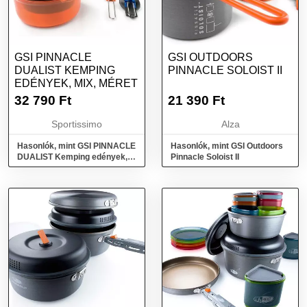
GSI PINNACLE
GSI OUTDOORS
DUALIST KEMPING
PINNACLE SOLOIST II
EDÉNYEK, MIX, MÉRET
32 790
Ft
21 390
Ft
Sportissimo
Alza
Hasonlók, mint GSI PINNACLE
Hasonlók, mint GSI Outdoors
DUALIST Kemping edények,
Pinnacle Soloist II
mix, méret