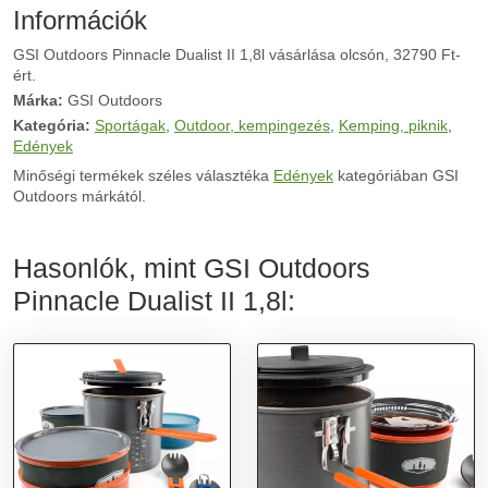
Információk
GSI Outdoors Pinnacle Dualist II 1,8l vásárlása olcsón, 32790 Ft-
ért.
Márka:
GSI Outdoors
Kategória:
Sportágak
,
Outdoor, kempingezés
,
Kemping, piknik
,
Edények
Minőségi termékek széles választéka
Edények
kategóriában GSI
Outdoors márkától.
Hasonlók, mint GSI Outdoors
Pinnacle Dualist II 1,8l: