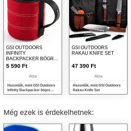
GSI OUTDOORS
GSI OUTDOORS
INFINITY
RAKAU KNIFE SET
BACKPACKER BÖGRE
550ML PIROS
5 590
Ft
47 390
Ft
Alza
Alza
Hasonlók, mint GSI Outdoors
Hasonlók, mint GSI Outdoors
Infinity Backpacker bögre
Rakau Knife Set
550ml piros
Még ezek is érdekelhetnek: