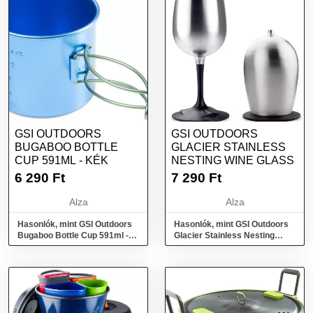
GSI OUTDOORS
GSI OUTDOORS
BUGABOO BOTTLE
GLACIER STAINLESS
CUP 591ML - KÉK
NESTING WINE GLASS
6 290
Ft
7 290
Ft
Alza
Alza
Hasonlók, mint GSI Outdoors
Hasonlók, mint GSI Outdoors
Bugaboo Bottle Cup 591ml -
Glacier Stainless Nesting
kék
Wine Glass