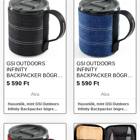
GSI OUTDOORS
GSI OUTDOORS
INFINITY
INFINITY
BACKPACKER BÖGRE
BACKPACKER BÖGRE
550ML FEKETE
550ML KÉK
5 590
Ft
5 590
Ft
Alza
Alza
Hasonlók, mint GSI Outdoors
Hasonlók, mint GSI Outdoors
Infinity Backpacker bögre
Infinity Backpacker bögre
550ml fekete
550ml kék