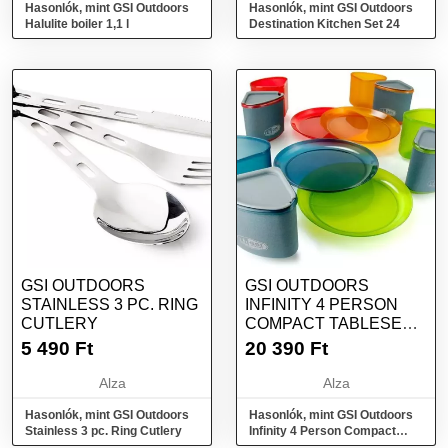
Hasonlók, mint GSI Outdoors
Hasonlók, mint GSI Outdoors
Halulite boiler 1,1 l
Destination Kitchen Set 24
GSI OUTDOORS
GSI OUTDOORS
STAINLESS 3 PC. RING
INFINITY 4 PERSON
CUTLERY
COMPACT TABLESET
MULTICOLOR
5 490
Ft
20 390
Ft
Alza
Alza
Hasonlók, mint GSI Outdoors
Hasonlók, mint GSI Outdoors
Stainless 3 pc. Ring Cutlery
Infinity 4 Person Compact
Tableset Multicolor