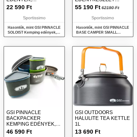
SÖTÉTSZÜRKE,
KEMPINGEZÉSHEZ,
22 590
Ft
55 190
Ft
62190 Ft
MÉRET
SÖTÉTSZÜRKE,
MÉRET
Sportissimo
Sportissimo
Hasonlók, mint GSI PINNACLE
Hasonlók, mint GSI PINNACLE
SOLOIST Kemping edények,
BASE CAMPER SMALL
sötétszürke, méret
Edénykészlet
kempingezéshez, sötétszürke,
méret
GSI PINNACLE
GSI OUTDOORS
BACKPACKER
HALULITE TEA KETTLE
KEMPING EDÉNYEK,
1L
MIX, MÉRET
46 590
Ft
13 690
Ft