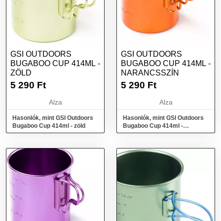
GSI OUTDOORS
GSI OUTDOORS
BUGABOO CUP 414ML -
BUGABOO CUP 414ML -
ZÖLD
NARANCSSZÍN
5 290
Ft
5 290
Ft
Alza
Alza
Hasonlók, mint GSI Outdoors
Hasonlók, mint GSI Outdoors
Bugaboo Cup 414ml - zöld
Bugaboo Cup 414ml -
narancsszín