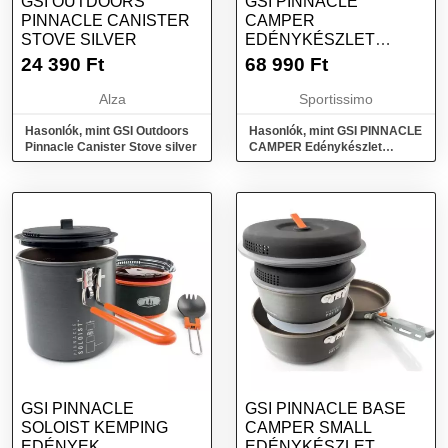
GSI OUTDOORS
GSI PINNACLE
PINNACLE CANISTER
CAMPER
STOVE SILVER
EDÉNYKÉSZLET
KEMPINGEZÉSHEZ,
24 390
Ft
68 990
Ft
MIX, MÉRET
Alza
Sportissimo
Hasonlók, mint GSI Outdoors
Hasonlók, mint GSI PINNACLE
Pinnacle Canister Stove silver
CAMPER Edénykészlet
kempingezéshez, mix, méret
GSI PINNACLE
GSI PINNACLE BASE
SOLOIST KEMPING
CAMPER SMALL
EDÉNYEK,
EDÉNYKÉSZLET