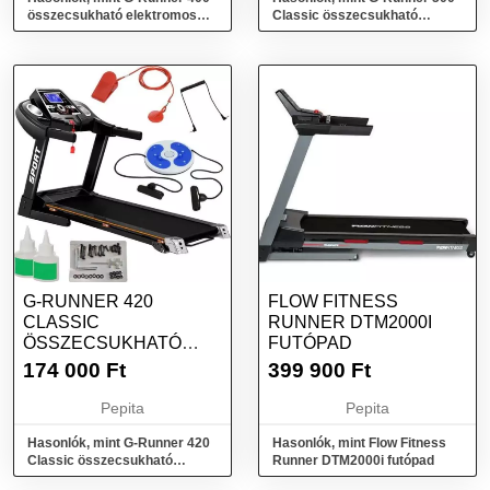
összecsukható elektromos
Classic összecsukható
Futópad masszázsövvel és
elektromos Futópad
ki...
kiegészítők...
G-RUNNER 420
FLOW FITNESS
CLASSIC
RUNNER DTM2000I
ÖSSZECSUKHATÓ
FUTÓPAD
ELEKTROMOS
174 000
Ft
399 900
Ft
FUTÓPAD
KIEGÉSZÍTŐK...
Pepita
Pepita
Hasonlók, mint G-Runner 420
Hasonlók, mint Flow Fitness
Classic összecsukható
Runner DTM2000i futópad
elektromos Futópad