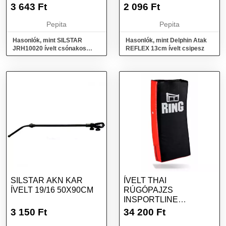
HORGÁSZAT ROD-POD
3 643
Ft
2 096
Ft
Pepita
Pepita
Hasonlók, mint SILSTAR
Hasonlók, mint Delphin Atak
JRH10020 ívelt csónakos
REFLEX 13cm ívelt csipesz
bottartó villa horgászat ROD-
POD
SILSTAR AKN KAR
ÍVELT THAI
ÍVELT 19/16 50X90CM
RÚGÓPAJZS
INSPORTLINE
BENTBLO SMALL
3 150
Ft
34 200
Ft