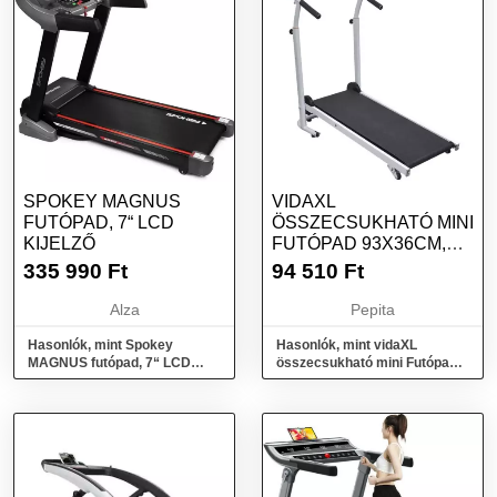
SPOKEY MAGNUS
VIDAXL
FUTÓPAD, 7“ LCD
ÖSSZECSUKHATÓ MINI
KIJELZŐ
FUTÓPAD 93X36CM,
FEKETE, MAXIMÁLIS
335 990
Ft
94 510
Ft
FELH...
Alza
Pepita
Hasonlók, mint Spokey
Hasonlók, mint vidaXL
MAGNUS futópad, 7“ LCD
összecsukható mini Futópad
kijelző
93x36cm, fekete, maximális
felh...