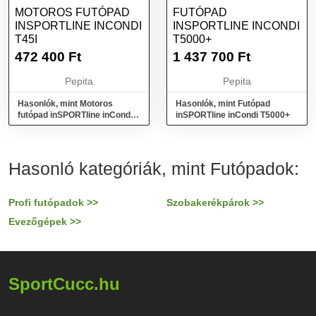
MOTOROS FUTÓPAD
FUTÓPAD
INSPORTLINE INCONDI
INSPORTLINE INCONDI
T45I
T5000+
472 400
Ft
1 437 700
Ft
Pepita
Pepita
Hasonlók, mint Motoros
Hasonlók, mint Futópad
futópad inSPORTline inCondi
inSPORTline inCondi T5000+
T45i
Hasonló kategóriák, mint Futópadok:
Profi futópadok >>
Szobakerékpárok >>
Evezőgépek >>
SportCucc.hu