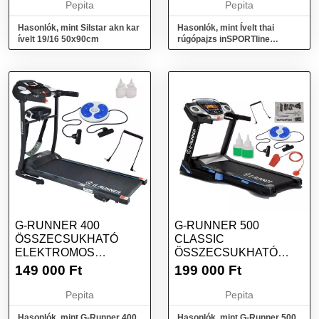
Pepita
Pepita
Hasonlók, mint Silstar akn kar
Hasonlók, mint Ívelt thai
ívelt 19/16 50x90cm
rúgópajzs inSPORTline
Bentblo Small
G-RUNNER 400
G-RUNNER 500
ÖSSZECSUKHATÓ
CLASSIC
ELEKTROMOS
ÖSSZECSUKHATÓ
FUTÓPAD
ELEKTROMOS
149 000
Ft
199 000
Ft
MASSZÁZSÖVVEL ÉS
FUTÓPAD
KI...
KIEGÉSZÍTŐK...
Pepita
Pepita
Hasonlók, mint G-Runner 400
Hasonlók, mint G-Runner 500