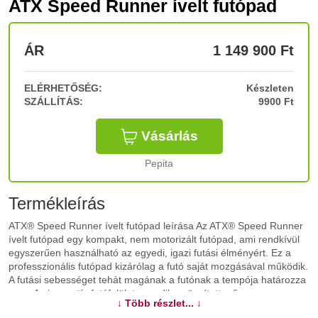
ATX Speed Runner ívelt futópad
ÁR
1 149 900
Ft
ELÉRHETŐSÉG:
Készleten
SZÁLLÍTÁS:
9900 Ft
Vásárlás
Pepita
Termékleírás
ATX® Speed Runner ívelt futópad leírása Az ATX® Speed Runner
ívelt futópad egy kompakt, nem motorizált futópad, ami rendkívül
egyszerűen használható az egyedi, igazi futási élményért. Ez a
professzionális futópad kizárólag a futó saját mozgásával működik.
A futási sebességet tehát magának a futónak a tempója határozza
meg. Az innovatív futófelület egyedileg rögzített műanyag
↓ Több részlet... ↓
lamellákból áll, amelyek homorú futófelületet alkotnak. Az