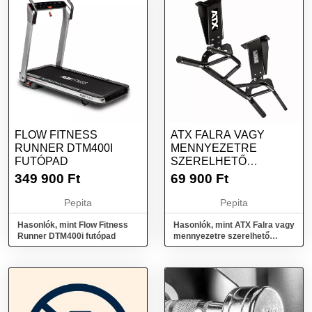
FLOW FITNESS
ATX FALRA VAGY
RUNNER DTM400I
MENNYEZETRE
FUTÓPAD
SZERELHETŐ
HÚZÓDZKODÓ
349 900
Ft
69 900
Ft
Pepita
Pepita
Hasonlók, mint Flow Fitness
Hasonlók, mint ATX Falra vagy
Runner DTM400i futópad
mennyezetre szerelhető
húzódzkodó