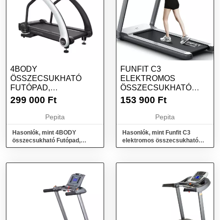
4BODY
FUNFIT C3
ÖSSZECSUKHATÓ
ELEKTROMOS
FUTÓPAD,
ÖSSZECSUKHATÓ
ELEKTROMOS
FUTÓPAD 12
299 000
Ft
153 900
Ft
DÖLÉSSZÖG
PROGRAM, MP3
BEÁLLÍTÁS, MBHC...
BEMENET
Pepita
Pepita
Hasonlók, mint 4BODY
Hasonlók, mint Funfit C3
összecsukható Futópad,
elektromos összecsukható
elektromos dölésszög
Futópad 12 program, MP3
beállítás, MBHC...
bemenet