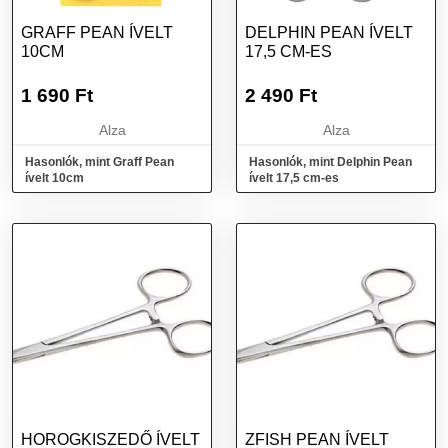
Könnyen pozícionálható szállítógörgők és emelőkonzolok
segítségével ATX Speed Runner ívelt futópad méretei Teljes
GRAFF PEAN ÍVELT
DELPHIN PEAN ÍVELT
hossza: 171 cm Teljes szélesség: 83 cm Teljes magasság: 160 cm
10CM
17,5 CM-ES
Futófelület: 44 x 150 cm Súly: 145kg Maximális felhasználói súly:
180 kg Szín: fekete - félig fényes Szállítás: Fadoboz, könnyen és
1 690
Ft
2 490
Ft
gyorsan összeszerelhető. ATX Speed Runner ívelt futópad
Alza
Alza
További információk>>
Hasonlók, mint Graff Pean
Hasonlók, mint Delphin Pean
ívelt 10cm
ívelt 17,5 cm-es
HOROGKISZEDŐ ÍVELT
ZFISH PEAN ÍVELT