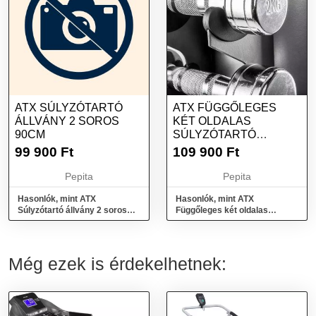
ATX SÚLYZÓTARTÓ
ATX FÜGGŐLEGES
ÁLLVÁNY 2 SOROS
KÉT OLDALAS
90CM
SÚLYZÓTARTÓ
ÁLLVÁNY
99 900
Ft
109 900
Ft
Pepita
Pepita
Hasonlók, mint ATX
Hasonlók, mint ATX
Súlyzótartó állvány 2 soros
Függőleges két oldalas
90cm
súlyzótartó állvány
Még ezek is érdekelhetnek: