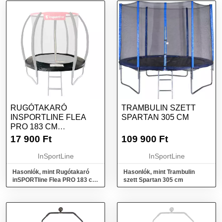
RUGÓTAKARÓ
TRAMBULIN SZETT
INSPORTLINE FLEA
SPARTAN 305 CM
PRO 183 CM
TRAMBULINHOZ
17 900
Ft
109 900
Ft
InSportLine
InSportLine
Hasonlók, mint Rugótakaró
Hasonlók, mint Trambulin
inSPORTline Flea PRO 183 cm
szett Spartan 305 cm
trambulinhoz