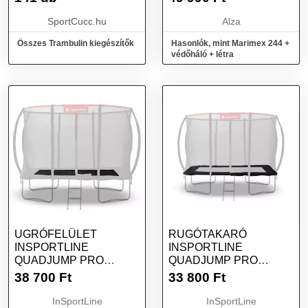
SportCucc.hu
Alza
Összes Trambulin kiegészítők
Hasonlók, mint Marimex 244 +
védőháló + létra
UGRÓFELÜLET
RUGÓTAKARÓ
INSPORTLINE
INSPORTLINE
QUADJUMP PRO
QUADJUMP PRO
244*335 CM
183*274 CM
38 700
Ft
33 800
Ft
TRAMBULINHOZ
TRAMBULINHOZ
InSportLine
InSportLine