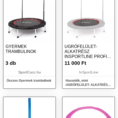
GYERMEK
UGRÓFELÜLET-
TRAMBULINOK
ALKATRÉSZ
INSPORTLINE PROFI
DIGITAL 140 CM
3 db
11 000
Ft
SportCucc.hu
InSportLine
Összes Gyermek trambulinok
Hasonlók, mint
UGRÓFELÜLET- ALKATRÉSZ
inSPORTline Profi Digital 140
cm