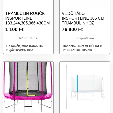
TRAMBULIN RUGÓK
VÉDŐHÁLÓ
INSPORTLINE
INSPORTLINE 305 CM
183,244,305,366,430CM
TRAMBULINHOZ
1 100
Ft
76 800
Ft
InSportLine
InSportLine
Hasonlók, mint Trambulin
Hasonlók, mint VÉDŐHÁLÓ
rugók inSPORTline
inSPORTline 305 cm
183,244,305,366,430cm
trambulinhoz