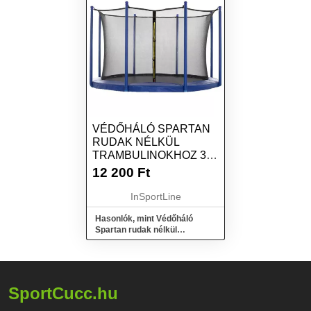
VÉDŐHÁLÓ SPARTAN
RUDAK NÉLKÜL
TRAMBULINOKHOZ 305
CM - 6 RÚDRA
12 200
Ft
InSportLine
Hasonlók, mint Védőháló
Spartan rudak nélkül
trambulinokhoz 305 cm - 6
rúdra
SportCucc.hu