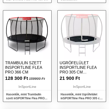
trambulinhoz
TRAMBULIN SZETT
UGRÓFELÜLET
INSPORTLINE FLEA
INSPORTLINE FLEA
PRO 366 CM
PRO 305 CM
TRAMBULINHOZ
128 300
Ft
21 900
Ft
159900 Ft
InSportLine
InSportLine
Hasonlók, mint Trambulin
Hasonlók, mint Ugrófelület
szett inSPORTline Flea PRO
inSPORTline Flea PRO 305 cm
366 cm
trambulinhoz