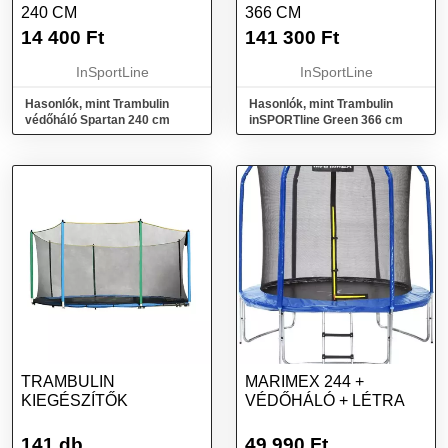
240 CM
366 CM
14 400
Ft
141 300
Ft
InSportLine
InSportLine
Hasonlók, mint Trambulin
Hasonlók, mint Trambulin
védőháló Spartan 240 cm
inSPORTline Green 366 cm
TRAMBULIN
MARIMEX 244 +
KIEGÉSZÍTŐK
VÉDŐHÁLÓ + LÉTRA
141 db
49 990
Ft