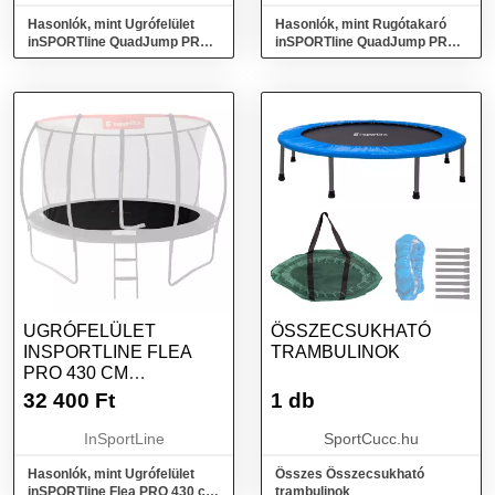
Hasonlók, mint Ugrófelület
Hasonlók, mint Rugótakaró
inSPORTline QuadJump PRO
inSPORTline QuadJump PRO
244*335 cm trambulinhoz
183*274 cm trambulinhoz
UGRÓFELÜLET
ÖSSZECSUKHATÓ
INSPORTLINE FLEA
TRAMBULINOK
PRO 430 CM
TRAMBULINHOZ
32 400
Ft
1 db
InSportLine
SportCucc.hu
Hasonlók, mint Ugrófelület
Összes Összecsukható
inSPORTline Flea PRO 430 cm
trambulinok