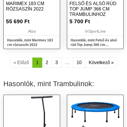
MARIMEX 183 CM
FELSŐ ÉS ALSÓ RÚD
RÓZSASZÍN 2022
TOP JUMP 366 CM
TRAMBULINHOZ
55 690
Ft
5 700
Ft
Alza
InSportLine
Hasonlók, mint Marimex 183
Hasonlók, mint Felső és alsó
cm rózsaszín 2022
rúd Top Jump 366 cm
trambulinhoz
« Előző
1
2
3
…
10
Következő »
Hasonlók, mint Trambulinok: