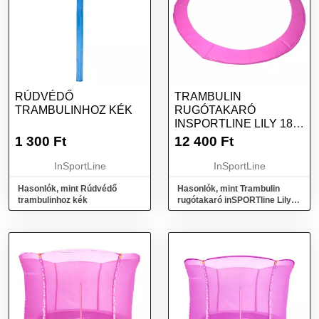
RÚDVÉDŐ
TRAMBULIN
TRAMBULINHOZ KÉK
RUGÓTAKARÓ
INSPORTLINE LILY 183
CM
1 300
Ft
12 400
Ft
InSportLine
InSportLine
Hasonlók, mint Rúdvédő
Hasonlók, mint Trambulin
trambulinhoz kék
rugótakaró inSPORTline Lily
183 cm