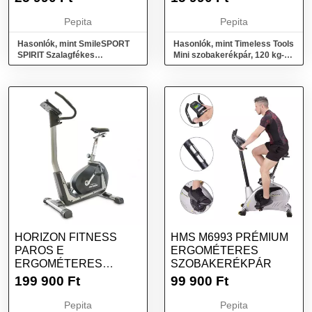
FEHÉR
FEKETE
Pepita
Pepita
Hasonlók, mint SmileSPORT
Hasonlók, mint Timeless Tools
SPIRIT Szalagfékes
Mini szobakerékpár, 120 kg-os
Szobakerékpár kijelzővel -
teherbírással, fekete
fekete-fehér
HORIZON FITNESS
HMS M6993 PRÉMIUM
PAROS E
ERGOMÉTERES
ERGOMÉTERES
SZOBAKERÉKPÁR
SZOBAKERÉKPÁR
199 900
Ft
99 900
Ft
Pepita
Pepita