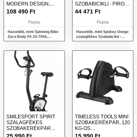
MODERN DESIGN,
SZOBABICIKLI - PIROS-
LCD, HATÉKONY...
FEKETE
108 490
Ft
44 471
Ft
Pepita
Pepita
Hasonlók, mint Spinning Bike
Hasonlók, mint Spokey Onego
Zoco Body Fit JX-7056,
szalagfékes Szobabicikli -
modern design, LCD,
piros-fekete
hatékony...
SMILESPORT SPIRIT
TIMELESS TOOLS MINI
SZALAGFÉKES
SZOBAKERÉKPÁR, 120
SZOBAKERÉKPÁR
KG-OS
KIJELZŐVEL - FEKETE-
TEHERBÍRÁSSAL,
25 990
Ft
15 990
Ft