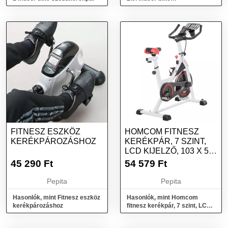
szobakerékpár
FITNESZ ESZKÖZ
HOMCOM FITNESZ
KERÉKPÁROZÁSHOZ
KERÉKPÁR, 7 SZINT,
LCD KIJELZŐ, 103 X 53
X 110-114...
45 290
Ft
54 579
Ft
Pepita
Pepita
Hasonlók, mint Fitnesz eszköz
Hasonlók, mint Homcom
kerékpározáshoz
fitnesz kerékpár, 7 szint, LCD
kijelző, 103 x 53 x 110-114...