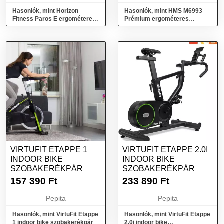
Hasonlók, mint Horizon
Hasonlók, mint HMS M6993
Fitness Paros E ergométeres
Prémium ergométeres
szobakerékpár
szobakerékpár
VIRTUFIT ETAPPE 1
VIRTUFIT ETAPPE 2.0I
INDOOR BIKE
INDOOR BIKE
SZOBAKERÉKPÁR
SZOBAKERÉKPÁR
157 390
Ft
233 890
Ft
Pepita
Pepita
Hasonlók, mint VirtuFit Etappe
Hasonlók, mint VirtuFit Etappe
1 indoor bike szobakerékpár
2.0i indoor bike