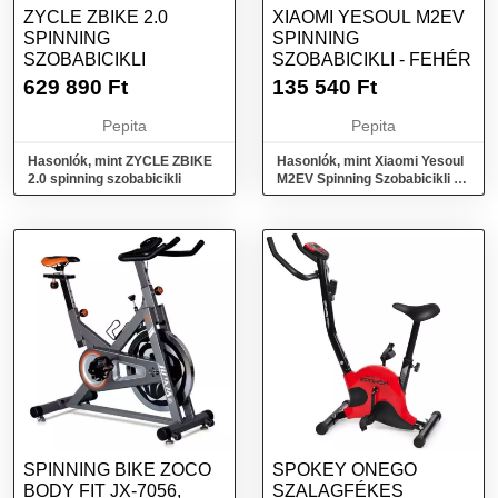
ZYCLE ZBIKE 2.0
XIAOMI YESOUL M2EV
SPINNING
SPINNING
SZOBABICIKLI
SZOBABICIKLI - FEHÉR
629 890
Ft
135 540
Ft
Pepita
Pepita
Hasonlók, mint ZYCLE ZBIKE
Hasonlók, mint Xiaomi Yesoul
2.0 spinning szobabicikli
M2EV Spinning Szobabicikli -
Fehér
SPINNING BIKE ZOCO
SPOKEY ONEGO
BODY FIT JX-7056,
SZALAGFÉKES