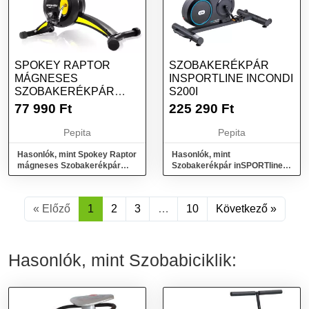
SPOKEY RAPTOR
SZOBAKERÉKPÁR
MÁGNESES
INSPORTLINE INCONDI
SZOBAKERÉKPÁR
S200I
3,5KG LENDKERÉKKEL
77 990
Ft
225 290
Ft
- FEKETE-SÁRGA
Pepita
Pepita
Hasonlók, mint Spokey Raptor
Hasonlók, mint
mágneses Szobakerékpár
Szobakerékpár inSPORTline
3,5kg lendkerékkel - fekete-
inCondi S200i
sárga
« Előző
1
2
3
…
10
Következő »
Hasonlók, mint Szobabiciklik: