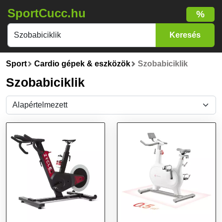
SportCucc.hu
%
Sport
Cardio gépek & eszközök
Szobabiciklik
Szobabiciklik