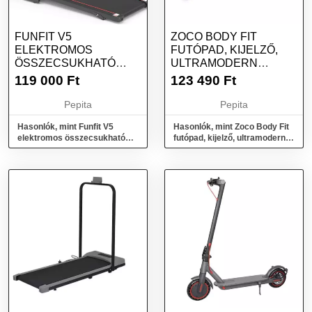
FUNFIT V5
ZOCO BODY FIT
ELEKTROMOS
FUTÓPAD, KIJELZŐ,
ÖSSZECSUKHATÓ
ULTRAMODERN
FUTÓPAD 12
DESIGN,
119 000
Ft
123 490
Ft
PROGRAMMAL ÉS
MULTIFUNKCIONÁLIS
APPLI...
Pepita
Pepita
Hasonlók, mint Funfit V5
Hasonlók, mint Zoco Body Fit
elektromos összecsukható
futópad, kijelző, ultramodern
Futópad 12 programmal és
design, multifunkcionális
appli...