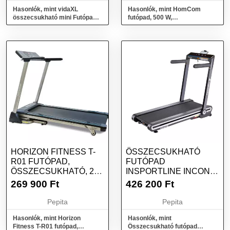
Hasonlók, mint vidaXL
Hasonlók, mint HomCom
összecsukható mini Futópad
futópad, 500 W,
93x36cm, fekete, maximális
összecsukható, LCD
felh...
képernyő, maximális seb...
HORIZON FITNESS T-
ÖSSZECSUKHATÓ
R01 FUTÓPAD,
FUTÓPAD
ÖSSZECSUKHATÓ, 25
INSPORTLINE INCONDI
EDZÉSPROGRAM, M...
T35I
269 900
Ft
426 200
Ft
Pepita
Pepita
Hasonlók, mint Horizon
Hasonlók, mint
Fitness T-R01 futópad,
Összecsukható futópad