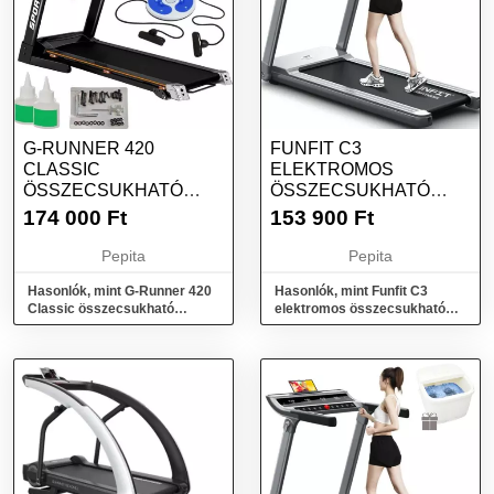
G-RUNNER 420
FUNFIT C3
CLASSIC
ELEKTROMOS
ÖSSZECSUKHATÓ
ÖSSZECSUKHATÓ
ELEKTROMOS
FUTÓPAD 12
174 000
Ft
153 900
Ft
FUTÓPAD
PROGRAM, MP3
KIEGÉSZÍTŐK...
BEMENET
Pepita
Pepita
Hasonlók, mint G-Runner 420
Hasonlók, mint Funfit C3
Classic összecsukható
elektromos összecsukható
elektromos Futópad
Futópad 12 program, MP3
kiegészítők...
bemenet