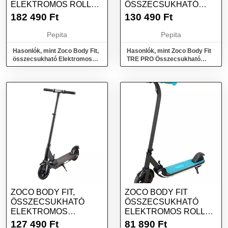
ELEKTROMOS ROLLER
ÖSSZECSUKHATÓ
TRE PRO H10, 500W...
ELEKTROMOS
182 490
Ft
130 490
Ft
ROLLER, 350W, 7,5A...
Pepita
Pepita
Hasonlók, mint Zoco Body Fit,
Hasonlók, mint Zoco Body Fit
összecsukható Elektromos
TRE PRO Összecsukható
roller TRE PRO H10, 500w...
elektromos roller, 350W,
7,5A...
ZOCO BODY FIT,
ZOCO BODY FIT
ÖSSZECSUKHATÓ
ÖSSZECSUKHATÓ
ELEKTROMOS
ELEKTROMOS ROLLER
ROLLER, X8 PRO,
GYEREKEKNEK, TRE
127 490
Ft
81 890
Ft