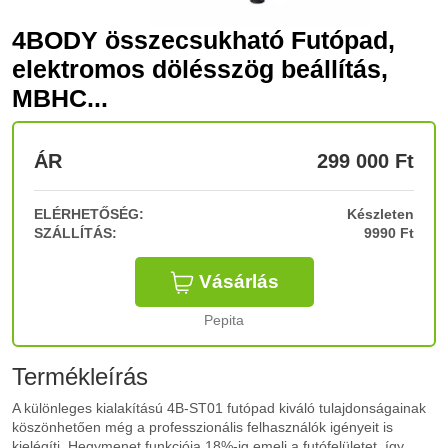
4BODY összecsukható Futópad,
elektromos dölésszög beállítás,
MBHC...
ÁR
299 000
Ft
ELÉRHETŐSÉG:
Készleten
SZÁLLÍTÁS:
9990 Ft
Vásárlás
Pepita
Termékleírás
A különleges kialakítású 4B-ST01 futópad kiváló tulajdonságainak
köszönhetően még a professzionális felhasználók igényeit is
kielégíti. Hegymenet funkciója 18%-ig emeli a futófelületet, így