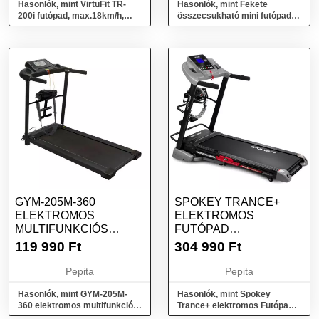
Hasonlók, mint VirtuFit TR-
Hasonlók, mint Fekete
200i futópad, max.18km/h,
összecsukható mini futópad
összecsukható, max.140kg,
93 x 36 cm
fekete
GYM-205M-360
SPOKEY TRANCE+
ELEKTROMOS
ELEKTROMOS
MULTIFUNKCIÓS
FUTÓPAD
FUTÓPAD,
MASSZÁZSÖVVEL,
119 990
Ft
304 990
Ft
TEHERBÍRÁS 100 KG....
AUTOMATA DŐLÉSSZ...
Pepita
Pepita
Hasonlók, mint GYM-205M-
Hasonlók, mint Spokey
360 elektromos multifunkciós
Trance+ elektromos Futópad
futópad, teherbírás 100 kg....
masszázsövvel, automata