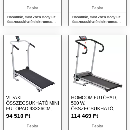
350W, 6AH...
M2...
Pepita
Pepita
Hasonlók, mint Zoco Body Fit,
Hasonlók, mint Zoco Body Fit
összecsukható elektromos
összecsukható elektromos
roller, X8 PRO, 350W, 6Ah...
roller gyerekeknek, TRE M2...
VIDAXL
HOMCOM FUTÓPAD,
ÖSSZECSUKHATÓ MINI
500 W,
FUTÓPAD 93X36CM,
ÖSSZECSUKHATÓ,
FEKETE, MAXIMÁLIS
LCD KÉPERNYŐ,
94 510
Ft
114 469
Ft
FELH...
MAXIMÁLIS SEB...
Pepita
Pepita