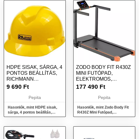
teljesítménye: 1500 W - Edző komputer - Mért értékek: kalória,
dőlés, idő, pulzus, fizikai sebesség, távolság - Biztonsági kulcs -
Ütéscsillapító rendszer - Bluetooth - Tablet tartó - Összecsukható -
LCD Kijelző - Kartámasz - Ív alakú, extra hosszú korlát - Puha
görgők a könnyebb szállításhoz - Andoid applikációletöltési
lehetőség - Egyéni programtervezés - Színe: fehér - Maximális
támogatott súly: 120 kg Méretei: - Hosszúsága: 158 cm -
Szélessége: 80 cm - Magassága: 126 cm - Súlya: 88 kg -
Futófelülete: 45 x 120 cm
További információk>>
HDPE SISAK, SÁRGA, 4
ZODO BODY FIT R430Z
PONTOS BEÁLLÍTÁS,
MINI FUTÓPAD,
RICHMANN
ELEKTROMOS,
EXCLUSIVE
ÖSSZEHAJTHATÓ,
9 690
Ft
177 490
Ft
FEKE...
Pepita
Pepita
Hasonlók, mint HDPE sisak,
Hasonlók, mint Zodo Body Fit
sárga, 4 pontos beállítás,
R430Z Mini Futópad,
Richmann Exclusive
Elektromos, Összehajtható,
feke...