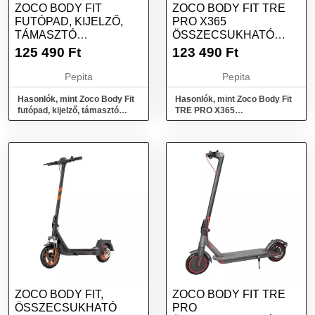
ZOCO BODY FIT
ZOCO BODY FIT TRE
FUTÓPAD, KIJELZŐ,
PRO X365
TÁMASZTÓ
ÖSSZECSUKHATÓ
FOGANTYÚ,
ELEKTROMOS
125 490
Ft
123 490
Ft
ULTRAMODERN DE...
ROLLER, 350W,...
Pepita
Pepita
Hasonlók, mint Zoco Body Fit
Hasonlók, mint Zoco Body Fit
futópad, kijelző, támasztó
TRE PRO X365
fogantyú, ultramodern de...
Összecsukható elektromos
roller, 350W,...
ZOCO BODY FIT,
ZOCO BODY FIT TRE
ÖSSZECSUKHATÓ
PRO