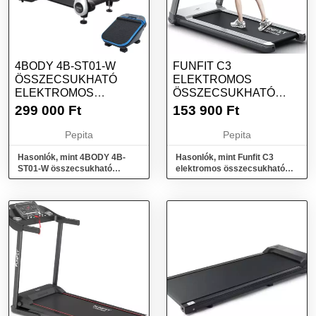
4BODY 4B-ST01-W
FUNFIT C3
ÖSSZECSUKHATÓ
ELEKTROMOS
ELEKTROMOS
ÖSSZECSUKHATÓ
FUTÓPAD - FEHÉR +
FUTÓPAD 12
299 000
Ft
153 900
Ft
AJÁNDÉK...
PROGRAM + MP3 +
AJÁ...
Pepita
Pepita
Hasonlók, mint 4BODY 4B-
Hasonlók, mint Funfit C3
ST01-W összecsukható
elektromos összecsukható
elektromos Futópad - fehér +
Futópad 12 program + MP3 +
Ajándék...
Ajá...