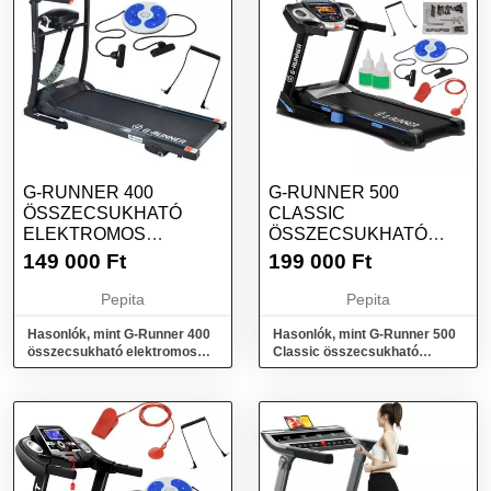
G-RUNNER 400
G-RUNNER 500
ÖSSZECSUKHATÓ
CLASSIC
ELEKTROMOS
ÖSSZECSUKHATÓ
FUTÓPAD
ELEKTROMOS
149 000
Ft
199 000
Ft
MASSZÁZSÖVVEL ÉS
FUTÓPAD
KI...
KIEGÉSZÍTŐK...
Pepita
Pepita
Hasonlók, mint G-Runner 400
Hasonlók, mint G-Runner 500
összecsukható elektromos
Classic összecsukható
Futópad masszázsövvel és
elektromos Futópad
ki...
kiegészítők...