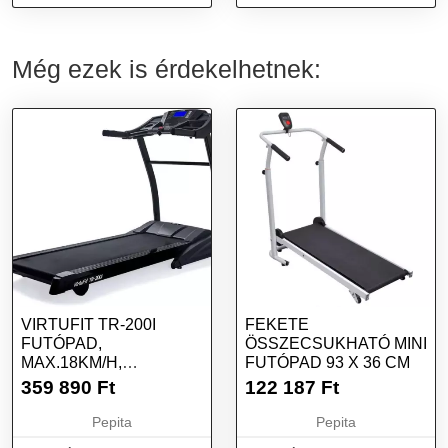
összecsukható, 25
inSPORTline inCondi T35i
edzésprogram, m...
Még ezek is érdekelhetnek:
VIRTUFIT TR-200I
FEKETE
FUTÓPAD,
ÖSSZECSUKHATÓ MINI
MAX.18KM/H,
FUTÓPAD 93 X 36 CM
ÖSSZECSUKHATÓ,
359 890
Ft
122 187
Ft
MAX.140KG, FEKETE
Pepita
Pepita