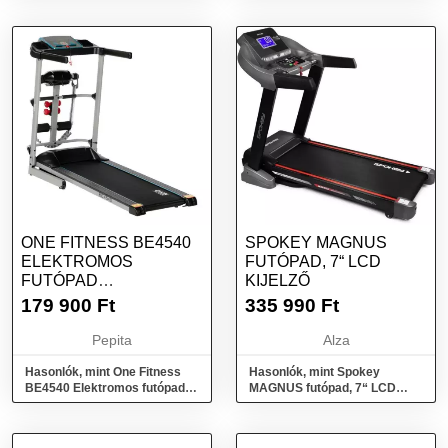
dőléssz...
ONE FITNESS BE4540
SPOKEY MAGNUS
ELEKTROMOS
FUTÓPAD, 7“ LCD
FUTÓPAD
KIJELZŐ
MASSZÍROZÓVAL
179 900
Ft
335 990
Ft
Pepita
Alza
Hasonlók, mint One Fitness
Hasonlók, mint Spokey
BE4540 Elektromos futópad
MAGNUS futópad, 7“ LCD
masszírozóval
kijelző