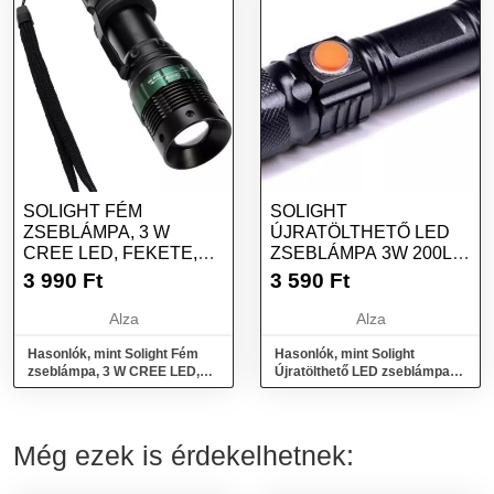
SOLIGHT FÉM
SOLIGHT
ZSEBLÁMPA, 3 W
ÚJRATÖLTHETŐ LED
CREE LED, FEKETE,
ZSEBLÁMPA 3W 200LM
FÓKUSZ, 3× AAA
USB LI-ION
3 990
Ft
3 590
Ft
Alza
Alza
Hasonlók, mint Solight Fém
Hasonlók, mint Solight
zseblámpa, 3 W CREE LED,
Újratölthető LED zseblámpa
fekete, fókusz, 3× AAA
3W 200lm USB Li-ion
Még ezek is érdekelhetnek: