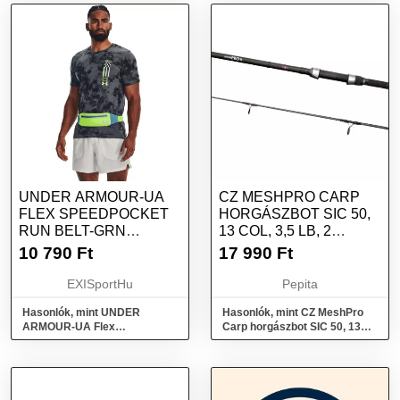
UNDER ARMOUR-UA
CZ MESHPRO CARP
FLEX SPEEDPOCKET
HORGÁSZBOT SIC 50,
RUN BELT-GRN
13 COL, 3,5 LB, 2
1369219-370 ZÖLD 1L
RÉSZES, 370 G
10 790
Ft
17 990
Ft
EXISportHu
Pepita
Hasonlók, mint UNDER
Hasonlók, mint CZ MeshPro
ARMOUR-UA Flex
Carp horgászbot SIC 50, 13
Speedpocket Run Belt-GRN
col, 3,5 lb, 2 részes, 370 g
1369219-370 Zöld 1L