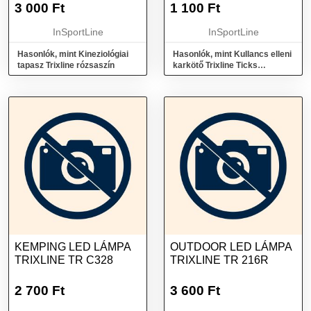
3 000
Ft
1 100
Ft
InSportLine
InSportLine
Hasonlók, mint Kineziológiai
Hasonlók, mint Kullancs elleni
tapasz Trixline rózsaszín
karkötő Trixline Ticks
rózsaszín
KEMPING LED LÁMPA
OUTDOOR LED LÁMPA
TRIXLINE TR C328
TRIXLINE TR 216R
2 700
Ft
3 600
Ft