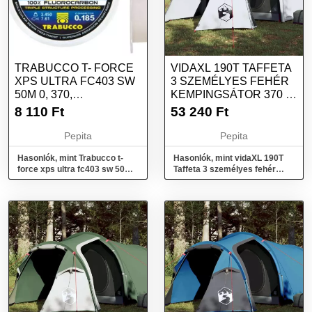
TRABUCCO T- FORCE
VIDAXL 190T TAFFETA
XPS ULTRA FC403 SW
3 SZEMÉLYES FEHÉR
50M 0, 370,
KEMPINGSÁTOR 370 X
FLUROCARBON
185 X 116 CM
8 110
Ft
53 240
Ft
ELŐK...
Pepita
Pepita
Hasonlók, mint Trabucco t-
Hasonlók, mint vidaXL 190T
force xps ultra fc403 sw 50m
Taffeta 3 személyes fehér
0, 370, flurocarbon elők...
kempingsátor 370 x 185 x 116
cm