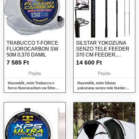
TRABUCCO T-FORCE
SILSTAR YOKOZUNA
FLUOROCARBON SW
SENZO TELE FEEDER
50M 0,370 DAMIL
370 CM FEEDER,
PICKER HORGÁSZBOT
7 585
Ft
14 600
Ft
Pepita
Pepita
Hasonlók, mint Trabucco t-
Hasonlók, mint Silstar
force fluorocarbon sw 50m
yokozuna senzo tele feeder
0,370 damil
370 cm feeder, picker
horgászbot