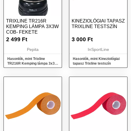
TRIXLINE TR216R
KINEZIOLÓGIAI TAPASZ
KEMPING LÁMPA 3X3W
TRIXLINE TESTSZÍN
COB- FEKETE
2 499
Ft
3 000
Ft
Pepita
InSportLine
Hasonlók, mint Trixline
Hasonlók, mint Kineziológiai
TR216R Kemping lámpa 3x3W
tapasz Trixline testszín
COB- fekete