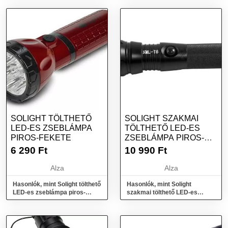
SOLIGHT TÖLTHETŐ
SOLIGHT SZAKMAI
LED-ES ZSEBLÁMPA
TÖLTHETŐ LED-ES
PIROS-FEKETE
ZSEBLÁMPA PIROS-
FEKETE
6 290
Ft
10 990
Ft
Alza
Alza
Hasonlók, mint Solight tölthető
Hasonlók, mint Solight
LED-es zseblámpa piros-
szakmai tölthető LED-es
fekete
zseblámpa piros-fekete