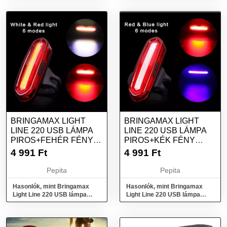
bmlampa0034
BRINGAMAX LIGHT
BRINGAMAX LIGHT
LINE 220 USB LÁMPA
LINE 220 USB LÁMPA
PIROS+FEHÉR FÉNY
PIROS+KÉK FÉNY
BMLAMPA0037
BMLAMPA0038
4 991
Ft
4 991
Ft
Pepita
Pepita
Hasonlók, mint Bringamax
Hasonlók, mint Bringamax
Light Line 220 USB lámpa
Light Line 220 USB lámpa
piros+fehér fény
piros+kék fény bmlampa0038
bmlampa0037