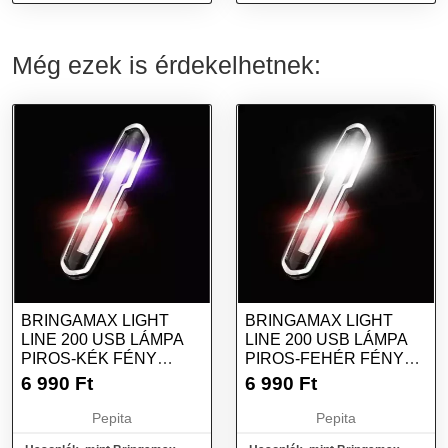
Erős Piros és Narancssárga...
lámpa (piros fény) piros
bmla...
Még ezek is érdekelhetnek:
BRINGAMAX LIGHT
BRINGAMAX LIGHT
LINE 200 USB LÁMPA
LINE 200 USB LÁMPA
PIROS-KÉK FÉNY
PIROS-FEHÉR FÉNY
BMLAMPA0032
BMLAMPA0033
6 990
Ft
6 990
Ft
Pepita
Pepita