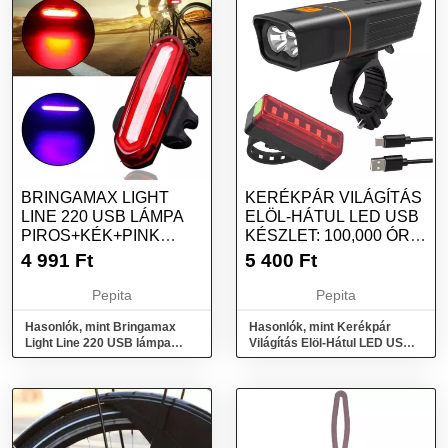
BRINGAMAX LIGHT
KERÉKPÁR VILÁGÍTÁS
LINE 220 USB LÁMPA
ELÖL-HÁTUL LED USB
PIROS+KÉK+PINK
KÉSZLET: 100,000 ÓRA
FÉNY BMLAMPA0039
LED ÉL...
4 991
Ft
5 400
Ft
Pepita
Pepita
Hasonlók, mint Bringamax
Hasonlók, mint Kerékpár
Light Line 220 USB lámpa
Világítás Elöl-Hátul LED USB
piros+kék+pink fény
Készlet: 100,000 Óra LED Él...
bmlampa0039