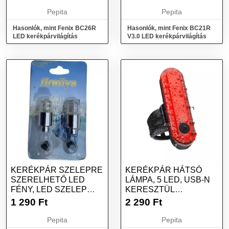
Pepita
Pepita
Hasonlók, mint Fenix BC26R
Hasonlók, mint Fenix BC21R
LED kerékpárvilágítás
V3.0 LED kerékpárvilágítás
KERÉKPÁR SZELEPRE
KERÉKPÁR HÁTSÓ
SZERELHETŐ LED
LÁMPA, 5 LED, USB-N
FÉNY, LED SZELEP
KERESZTÜL
ADAPTER
TÖLTHETŐ, PIROS
1 290
Ft
2 290
Ft
Pepita
Pepita