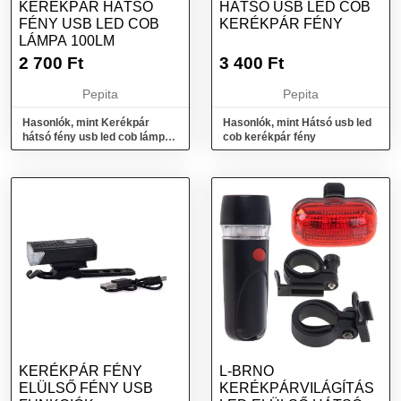
KERÉKPÁR HÁTSÓ
HÁTSÓ USB LED COB
FÉNY USB LED COB
KERÉKPÁR FÉNY
LÁMPA 100LM
2 700
Ft
3 400
Ft
Pepita
Pepita
Hasonlók, mint Kerékpár
Hasonlók, mint Hátsó usb led
hátsó fény usb led cob lámpa
cob kerékpár fény
100lm
KERÉKPÁR FÉNY
L-BRNO
ELÜLSŐ FÉNY USB
KERÉKPÁRVILÁGÍTÁS