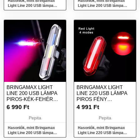
Hasonlók, mint Bringamax
Hasonlók, mint Bringamax
Light Line 200 USB lámpa
Light Line 200 USB lámpa
piros-kék fény bmlampa0032
piros-fehér fény
bmlampa0033
BRINGAMAX LIGHT
BRINGAMAX LIGHT
LINE 200 USB LÁMPA
LINE 220 USB LÁMPA
PIROS-KÉK-FEHÉR
PIROS FÉNY
FÉNY BMLAMPA0034
BMLAMPA0036
6 990
Ft
4 991
Ft
Pepita
Pepita
Hasonlók, mint Bringamax
Hasonlók, mint Bringamax
Light Line 200 USB lámpa
Light Line 220 USB lámpa
piros-kék-fehér fény
piros fény bmlampa0036