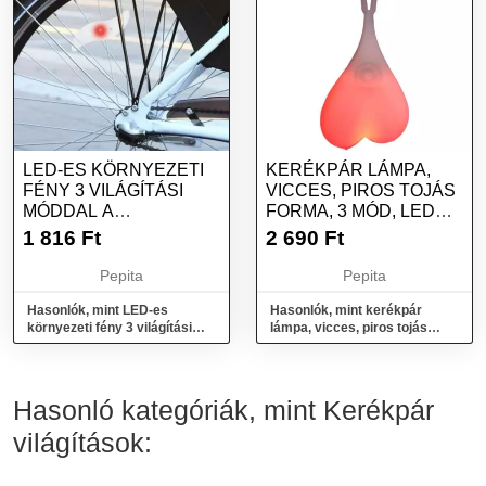
LED-ES KÖRNYEZETI
KERÉKPÁR LÁMPA,
FÉNY 3 VILÁGÍTÁSI
VICCES, PIROS TOJÁS
MÓDDAL A
FORMA, 3 MÓD, LED
KERÉKPÁRHOZ, PIROS
FÉNY, AKASZTHATÓ
1 816
Ft
2 690
Ft
Pepita
Pepita
Hasonlók, mint LED-es
Hasonlók, mint kerékpár
környezeti fény 3 világítási
lámpa, vicces, piros tojás
móddal a kerékpárhoz, piros
forma, 3 mód, LED fény,
akasztható
Hasonló kategóriák, mint Kerékpár
világítások: