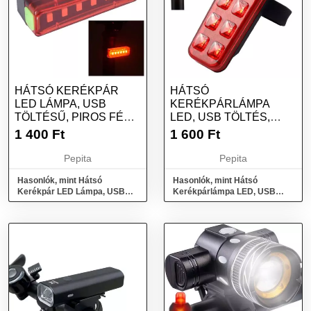
HÁTSÓ KERÉKPÁR
HÁTSÓ
LED LÁMPA, USB
KERÉKPÁRLÁMPA
TÖLTÉSŰ, PIROS FÉNY,
LED, USB TÖLTÉS,
4 ÜZEMMÓD
PIROS FÉNY, ÖT
1 400
Ft
1 600
Ft
VILÁGÍTÁSI MÓ...
Pepita
Pepita
Hasonlók, mint Hátsó
Hasonlók, mint Hátsó
Kerékpár LED Lámpa, USB
Kerékpárlámpa LED, USB
Töltésű, Piros Fény, 4
Töltés, Piros Fény, Öt
Üzemmód
Világítási Mó...