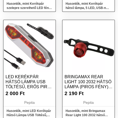
Hasonlók, mint Kerékpár
Hasonlók, mint Kerékpár
szelepre szerelhető LED fény,
hátsó lámpa, 5 LED, USB-n
LED szelep adapter
keresztül tölthető, piros
LED KERÉKPÁR
BRINGAMAX REAR
HÁTSÓ LÁMPA USB
LIGHT 100 2032 HÁTSÓ
TÖLTÉSŰ, ERŐS PIROS
LÁMPA (PIROS FÉNY)
ÉS NARANCSSÁRGA...
PIROS BMLA...
2 000
Ft
2 190
Ft
Pepita
Pepita
Hasonlók, mint LED Kerékpár
Hasonlók, mint Bringamax
Hátsó Lámpa USB Töltésű,
Rear Light 100 2032 hátsó