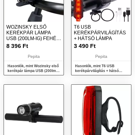
WOZINSKY ELSŐ
T6 USB
KERÉKPÁR LÁMPA
KERÉKPÁRVILÁGÍTÁS
USB (200LM-IG) FEHÉR
+ HÁTSÓ LÁMPA
FÉNY 4 ÜZEMMÓD...
8 396
Ft
3 490
Ft
Pepita
Pepita
Hasonlók, mint Wozinsky első
Hasonlók, mint T6 USB
kerékpár lámpa USB (200lm-
kerékpárvilágítás + hátsó
ig) fehér fény 4 üzemmód...
lámpa