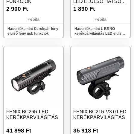
FUNKCIÓK
LED ELÜLSŐ HÁTSÓ
AKKUMULÁTOR LÁMPA
2 900
Ft
1 890
Ft
Pepita
Pepita
Hasonlók, mint Kerékpár fény
Hasonlók, mint L-BRNO
elülső fény usb funkciók
kerékpárvilágítás LED elülső
hátsó akkumulátor lámpa
FENIX BC26R LED
FENIX BC21R V3.0 LED
KERÉKPÁRVILÁGÍTÁS
KERÉKPÁRVILÁGÍTÁS
41 898
Ft
35 913
Ft