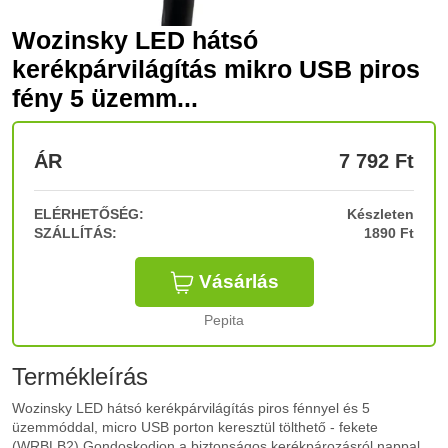
Wozinsky LED hátsó
kerékpárvilágítás mikro USB piros
fény 5 üzemm...
ÁR
7 792
Ft
ELÉRHETŐSÉG:
Készleten
SZÁLLÍTÁS:
1890 Ft
Vásárlás
Pepita
Termékleírás
Wozinsky LED hátsó kerékpárvilágítás piros fénnyel és 5
üzemmóddal, micro USB porton keresztül tölthető - fekete
(WRBLB2) Gondoskodjon a biztonságos kerékpározásról nappal