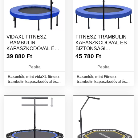
VIDAXL FITNESZ
FITNESZ TRAMBULIN
TRAMBULIN
KAPASZKODÓVAL ÉS
KAPASZKODÓVAL ÉS
BIZTONSÁGI
BIZTONSÁGI
PÁRNÁZÁSSAL 122 CM
39 880
Ft
45 780
Ft
PÁRNÁZÁSSAL...
Pepita
Pepita
Hasonlók, mint vidaXL fitnesz
Hasonlók, mint Fitnesz
trambulin kapaszkodóval és
trambulin kapaszkodóval és
biztonsági párnázással...
biztonsági párnázással 122
cm