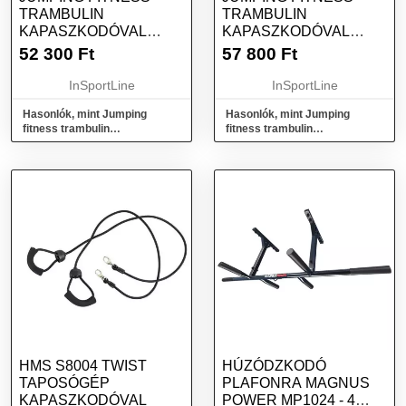
TRAMBULIN
TRAMBULIN
KAPASZKODÓVAL
KAPASZKODÓVAL
INSPORTLINE PROFI
INSPORTLINE PROFI
52 300
Ft
57 800
Ft
DIGITAL 100 CM
DIGITAL 140 CM
InSportLine
InSportLine
Hasonlók, mint Jumping
Hasonlók, mint Jumping
fitness trambulin
fitness trambulin
kapaszkodóval inSPORTline
kapaszkodóval inSPORTline
Profi Digital 100 cm
PROFI Digital 140 cm
HMS S8004 TWIST
HÚZÓDZKODÓ
TAPOSÓGÉP
PLAFONRA MAGNUS
KAPASZKODÓVAL
POWER MP1024 - 4