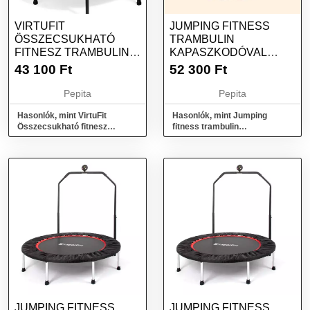
VIRTUFIT
JUMPING FITNESS
ÖSSZECSUKHATÓ
TRAMBULIN
FITNESZ TRAMBULIN
KAPASZKODÓVAL
KAPASZKODÓVAL -
INSPORTLINE PROFI
43 100
Ft
52 300
Ft
FEKETE -...
DIGITAL...
Pepita
Pepita
Hasonlók, mint VirtuFit
Hasonlók, mint Jumping
Összecsukható fitnesz
fitness trambulin
trambulin kapaszkodóval -
kapaszkodóval inSPORTline
fekete -...
Profi Digital...
JUMPING FITNESS
JUMPING FITNESS