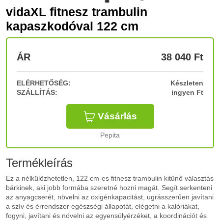
vidaXL fitnesz trambulin
kapaszkodóval 122 cm
ÁR
38 040
Ft
ELÉRHETŐSÉG:
Készleten
SZÁLLÍTÁS:
ingyen Ft
Vásárlás
Pepita
Termékleírás
Ez a nélkülözhetetlen, 122 cm-es fitnesz trambulin kitűnő választás
bárkinek, aki jobb formába szeretné hozni magát. Segít serkenteni
az anyagcserét, növelni az oxigénkapacitást, ugrásszerűen javítani
a szív és érrendszer egészségi állapotát, elégetni a kalóriákat,
fogyni, javítani és növelni az egyensúlyérzéket, a koordinációt és