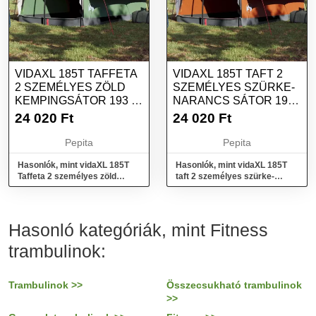
VIDAXL 185T TAFFETA
VIDAXL 185T TAFT 2
2 SZEMÉLYES ZÖLD
SZEMÉLYES SZÜRKE-
KEMPINGSÁTOR 193 X
NARANCS SÁTOR 193
122 X 96 CM
X 122 X 96 CM
24 020
Ft
24 020
Ft
Pepita
Pepita
Hasonlók, mint vidaXL 185T
Hasonlók, mint vidaXL 185T
Taffeta 2 személyes zöld
taft 2 személyes szürke-
kempingsátor 193 x 122 x 96
narancs sátor 193 x 122 x 96
cm
cm
Hasonló kategóriák, mint Fitness
trambulinok:
Trambulinok >>
Összecsukható trambulinok
>>