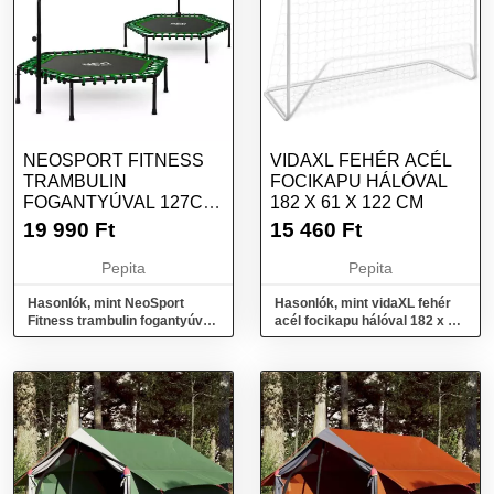
NEOSPORT FITNESS
VIDAXL FEHÉR ACÉL
TRAMBULIN
FOCIKAPU HÁLÓVAL
FOGANTYÚVAL 127CM
182 X 61 X 122 CM
- ZÖLD
19 990
Ft
15 460
Ft
Pepita
Pepita
Hasonlók, mint NeoSport
Hasonlók, mint vidaXL fehér
Fitness trambulin fogantyúval
acél focikapu hálóval 182 x 61
127cm - zöld
x 122 cm