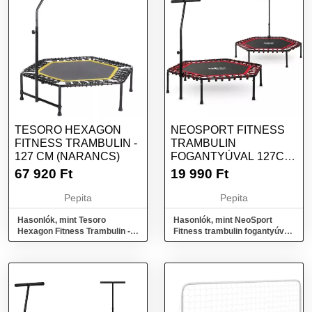
TESORO HEXAGON
NEOSPORT FITNESS
FITNESS TRAMBULIN -
TRAMBULIN
127 CM (NARANCS)
FOGANTYÚVAL 127CM
- PIROS
67 920
Ft
19 990
Ft
Pepita
Pepita
Hasonlók, mint Tesoro
Hasonlók, mint NeoSport
Hexagon Fitness Trambulin -
Fitness trambulin fogantyúval
127 cm (Narancs)
127cm - piros