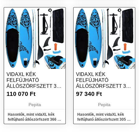
VIDAXL KÉK
VIDAXL KÉK
FELFÚJHATÓ
FELFÚJHATÓ
ÁLLÓSZÖRFSZETT 366
ÁLLÓSZÖRFSZETT 305
X 76 X 15 CM
X 76 X 15 CM
110 070
Ft
97 340
Ft
Pepita
Pepita
Hasonlók, mint vidaXL kék
Hasonlók, mint vidaXL kék
felfújható állószörfszett 366 x
felfújható állószörfszett 305 x
76 x 15 cm
76 x 15 cm