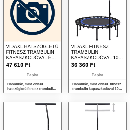
VIDAXL HATSZÖGLETŰ
VIDAXL FITNESZ
FITNESZ TRAMBULIN
TRAMBULIN
KAPASZKODÓVAL ÉS
KAPASZKODÓVAL 102
BIZTONSÁGI...
CM
47 610
Ft
36 360
Ft
Pepita
Pepita
Hasonlók, mint vidaXL
Hasonlók, mint vidaXL fitnesz
hatszögletű fitnesz trambulin
trambulin kapaszkodóval 102
kapaszkodóval és biztonsági...
cm