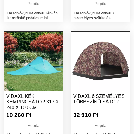
Pepita
Pepita
Hasonlók, mint vidaXL láb- és
Hasonlók, mint vidaXL 8
karerősítő pedálos mini
személyes szürke és
Edzőgép LCD kijelzővel - fe...
narancssárga kempingsátor
650x240x190 cm
VIDAXL KÉK
VIDAXL 6 SZEMÉLYES
KEMPINGSÁTOR 317 X
TÖBBSZÍNŰ SÁTOR
240 X 100 CM
10 260
Ft
32 910
Ft
Pepita
Pepita