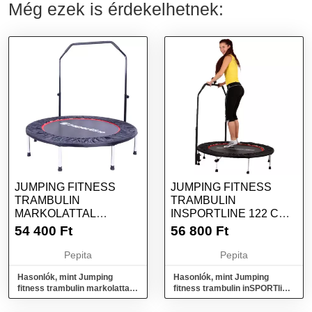
Még ezek is érdekelhetnek:
JUMPING FITNESS
JUMPING FITNESS
TRAMBULIN
TRAMBULIN
MARKOLATTAL
INSPORTLINE 122 CM
INSPORTLINE PROFI
DIGITAL
54 400
Ft
56 800
Ft
122 CM
Pepita
Pepita
Hasonlók, mint Jumping
Hasonlók, mint Jumping
fitness trambulin markolattal
fitness trambulin inSPORTline
inSPORTline PROFI 122 cm
122 cm digital