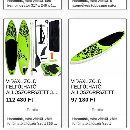
Hasonlók, mint vidaXL kék
Hasonlók, mint vidaXL 6
kempingsátor 317 x 240 x 100
személyes többszínű sátor
cm
VIDAXL ZÖLD
VIDAXL ZÖLD
FELFÚJHATÓ
FELFÚJHATÓ
ÁLLÓSZÖRFSZETT 366
ÁLLÓSZÖRFSZETT
X 76 X 15 CM
112 430
Ft
97 130
Ft
Pepita
Pepita
Hasonlók, mint vidaXL zöld
Hasonlók, mint vidaXL zöld
felfújható állószörfszett 366 x
felfújható állószörfszett
76 x 15 cm