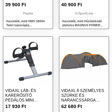
KAPASZKODÓVAL
39 900
Ft
40 900
Ft
Pepita
InSportLine
Hasonlók, mint HMS S8004
Hasonlók, mint Húzódzkodó
Twist taposógép
plafonra MAGNUS POWER
kapaszkodóval
MP1024 - 4 kapaszkodóval
VIDAXL LÁB- ÉS
VIDAXL 8 SZEMÉLYES
KARERŐSÍTŐ
SZÜRKE ÉS
PEDÁLOS MINI
NARANCSSÁRGA
EDZŐGÉP LCD
KEMPINGSÁTOR
17 930
Ft
62 680
Ft
KIJELZŐVEL - FE...
650X240X190 CM