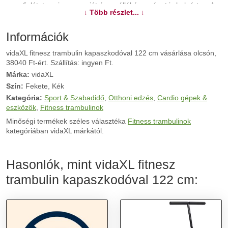
az erőnlétet, az izmos erejét és az állóképességet is beleértve. Az
↓ Több részlet... ↓
acél váz és a csúszásmentes PP szőnyeg nagy intenzitású
edzésekre lett tervezve. A T-alakú kapaszkodó segít megőrizni az
egyensúlyt. 42 rugalmas kötél biztosítja a zajmentes edzést.
Információk
Jellemzői: - Színe: fekete és kék - Váz anyaga: acél - Szőnyeg
vidaXL fitnesz trambulin kapaszkodóval 122 cm vásárlása olcsón,
anyaga: PP - Átmerő: 122 cm - Magasság: 30 cm - Alakja:
38040 Ft-ért. Szállítás: ingyen Ft.
hatszögletű - Rugalmas kötelek száma: 42 - Kényelmes
kapaszkodóval - Összeszerelést igényel: igen
Márka:
vidaXL
Szín:
Fekete, Kék
További információk>>
Kategória:
Sport & Szabadidő
,
Otthoni edzés
,
Cardio gépek &
eszközök
,
Fitness trambulinok
Minőségi termékek széles választéka
Fitness trambulinok
kategóriában vidaXL márkától.
Hasonlók, mint vidaXL fitnesz
trambulin kapaszkodóval 122 cm: