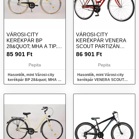
VÁROSI-CITY
VÁROSI-CITY
KERÉKPÁR BP
KERÉKPÁR VENERA
28&QUOT; MHA A TIP.
SCOUT PARTIZÁN
GR. KRÉM EXTRA CITY
28&QUOT; VELO
85 901
Ft
86 901
Ft
ZÖLDES...
BORDÓ SZÍNŰ
Pepita
Pepita
Hasonlók, mint Városi-city
Hasonlók, mint Városi-city
kerékpár BP 28&quot; MHA A
kerékpár VENERA SCOUT
Tip. GR. Krém Extra City
PARTIZÁN 28&quot; VELO
Zöldes...
Bordó színű