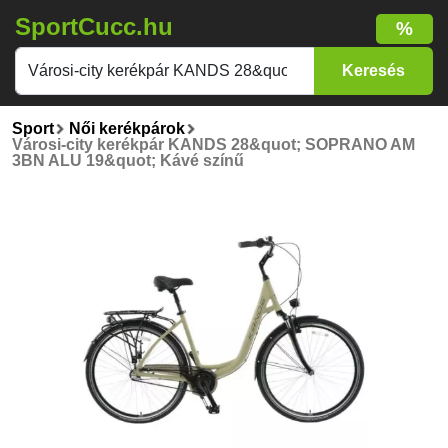
SportCucc.hu
%
Sport
Női kerékpárok
Városi-city kerékpár KANDS 28&quot; SOPRANO AM
3BN ALU 19&quot; Kávé színű