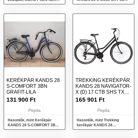
ALU FEHÉR
FEKETE
KERÉKPÁR KANDS 28
TREKKING KERÉKPÁR
S-COMFORT 3BN
KANDS 28 NAVIGATOR-
GRAFIT-LILA
X (D) 17 CTB SHS TX
LILA SZÍNŰ
131 900
Ft
165 901
Ft
Pepita
Pepita
Hasonlók, mint Kerékpár
Hasonlók, mint Trekking
KANDS 28 S-COMFORT 3BN
kerékpár KANDS 28
Grafit-Lila
NAVIGATOR-X (D) 17 CTB
SHS TX Lila színű