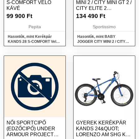
S-COMFORT VELO
MINI 2 / CITY MINI GT 2 /
KÁVÉ
CITY ELITE 2
MÓZESKOSÁR,
99 900
Ft
134 490
Ft
FEKETE, MÉRET
Pepita
Sportissimo
Hasonlók, mint Kerékpár
Hasonlók, mint BABY
KANDS 28 S-COMFORT Velo
JOGGER CITY MINI 2 / CITY
Kávé
MINI GT 2 / CITY ELITE 2
Mózeskosár, fekete, méret
NŐI SPORTCIPŐ
GYEREK KERÉKPÁR
(EDZŐCIPŐ) UNDER
KANDS 24&QUOT;
ARMOUR PROJECT
LORENZO AM SHG KV