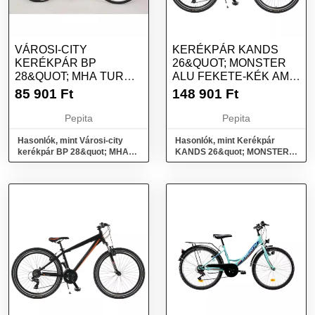
VÁROSI-CITY
KERÉKPÁR KANDS
KERÉKPÁR BP
26&QUOT; MONSTER
28&QUOT; MHA TURUL
ALU FEKETE-KÉK AM
B TIP. GR. KRÉM SZÍNŰ
VB SHS 15&QUOT;
85 901
Ft
148 901
Ft
ALACSONY
Pepita
Pepita
Hasonlók, mint Városi-city
Hasonlók, mint Kerékpár
kerékpár BP 28&quot; MHA
KANDS 26&quot; MONSTER
Turul B Tip. GR. Krém színű
ALU FEKETE-KÉK AM VB
Alacsony
SHS 15&quot;