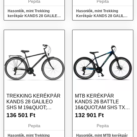
Pepita
Pepita
Hasonlók, mint Trekking
Hasonlók, mint Trekking
kerékpár KANDS 28 GALILEO
Kerékpár KANDS 28 GALILEO
SHS M 21&quot; Grafit-piros
SHS M 19&quot; Grafit-piros
színű
színű
TREKKING KERÉKPÁR
MTB KERÉKPÁR
KANDS 28 GALILEO
KANDS 26 BATTLE
SHS M 19&QUOT;
16&QUOT;AM SHS TX
FEKETE-FEHÉR SZÍNŰ
KV KÉK SZÍNŰ
136 501
Ft
132 901
Ft
Pepita
Pepita
Hasonlók, mint Trekking
Hasonlók, mint MTB kerékpár