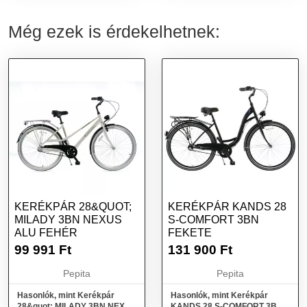
Még ezek is érdekelhetnek:
KERÉKPÁR 28&QUOT;
KERÉKPÁR KANDS 28
MILADY 3BN NEXUS
S-COMFORT 3BN
ALU FEHÉR
FEKETE
99 991
Ft
131 900
Ft
Pepita
Pepita
Hasonlók, mint Kerékpár
Hasonlók, mint Kerékpár
28&quot; MILADY 3BN NEXUS
KANDS 28 S-COMFORT 3BN