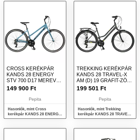
CROSS KERÉKPÁR
TREKKING KERÉKPÁR
KANDS 28 ENERGY
KANDS 28 TRAVEL-X
STV 700 D17 MEREV
AM (D) 19 GRAFIT-ZÖLD
VILLÁS TÜRKIZ SZÍNŰ
SZÍNŰ
149 900
Ft
199 501
Ft
Pepita
Pepita
Hasonlók, mint Cross
Hasonlók, mint Trekking
kerékpár KANDS 28 ENERGY
kerékpár KANDS 28 TRAVEL-
STV 700 D17 MEREV VILLÁS
X AM (D) 19 Grafit-zöld színű
Türkiz színű