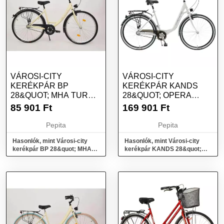
VÁROSI-CITY
VÁROSI-CITY
KERÉKPÁR BP
KERÉKPÁR KANDS
28&QUOT; MHA TURUL
28&QUOT; OPERA
A TIP. GR. KRÉM SZÍNŰ
COMFORT 3BN
85 901
Ft
169 901
Ft
CITY
19&QUOT; FEHÉR-
GRAFIT...
Pepita
Pepita
Hasonlók, mint Városi-city
Hasonlók, mint Városi-city
kerékpár BP 28&quot; MHA
kerékpár KANDS 28&quot;
Turul A Tip. GR. Krém színű
OPERA COMFORT 3BN
City
19&quot; Fehér-grafit...