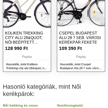
KOLIKEN TREKKING
CSEPEL BUDAPEST
CITY ALU 28&QUOT;
ALU 28 7 SEB. VÁROSI
NŐI BEÉPÍTETT
KERÉKPÁR FEKETE
VILÁGÍTÁS
128 990
Ft
109 390
Ft
Pepita
Pepita
Hasonlók, mint Koliken
Hasonlók, mint Csepel
Trekking city alu 28&quot; női
Budapest Alu 28 7 seb. városi
beépített világítás
kerékpár Fekete
Hasonló kategóriák, mint Női
kerékpárok:
Női trekking és cross
Vonóhorogtartó