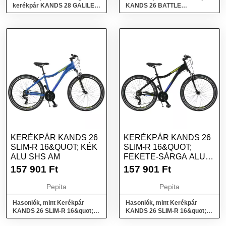
kerékpár KANDS 28 GALILEO
KANDS 26 BATTLE
SHS M 19&quot; Fekete-fehér
16&quot;AM SHS TX KV kék
színű
színű
KERÉKPÁR KANDS 26
KERÉKPÁR KANDS 26
SLIM-R 16&QUOT; KÉK
SLIM-R 16&QUOT;
ALU SHS AM
FEKETE-SÁRGA ALU
SHS AM
157 901
Ft
157 901
Ft
Pepita
Pepita
Hasonlók, mint Kerékpár
Hasonlók, mint Kerékpár
KANDS 26 SLIM-R 16&quot;
KANDS 26 SLIM-R 16&quot;
KÉK ALU SHS AM
FEKETE-SÁRGA ALU SHS AM