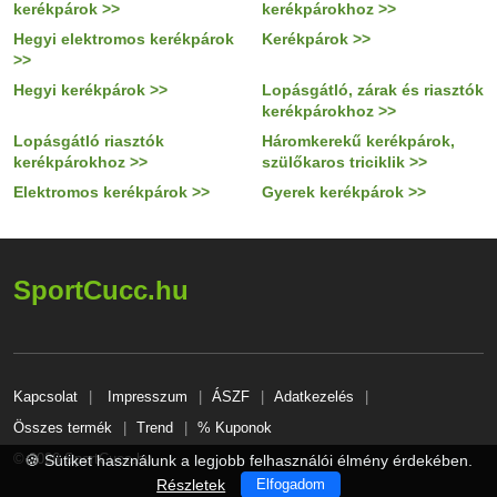
kerékpárok >>
kerékpárokhoz >>
Hegyi elektromos kerékpárok
Kerékpárok >>
>>
Hegyi kerékpárok >>
Lopásgátló, zárak és riasztók
kerékpárokhoz >>
Lopásgátló riasztók
Háromkerekű kerékpárok,
kerékpárokhoz >>
szülőkaros triciklik >>
Elektromos kerékpárok >>
Gyerek kerékpárok >>
SportCucc.hu
Kapcsolat
Impresszum
ÁSZF
Adatkezelés
Összes termék
Trend
% Kuponok
© 2026 SportCucc.hu
🍪 Sütiket használunk a legjobb felhasználói élmény érdekében.
Részletek
Elfogadom