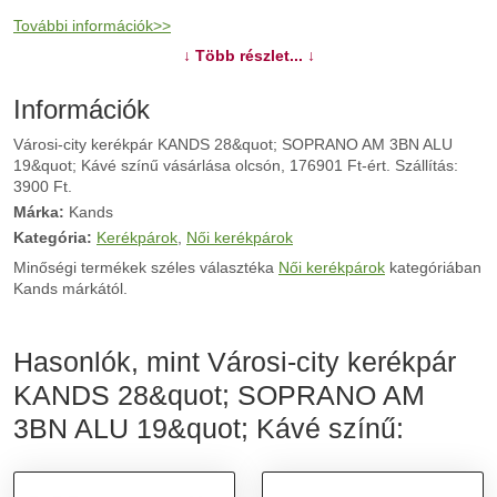
További információk>>
↓ Több részlet... ↓
Információk
Városi-city kerékpár KANDS 28&quot; SOPRANO AM 3BN ALU
19&quot; Kávé színű vásárlása olcsón, 176901 Ft-ért. Szállítás:
3900 Ft.
Márka:
Kands
Kategória:
Kerékpárok
,
Női kerékpárok
Minőségi termékek széles választéka
Női kerékpárok
kategóriában
Kands márkától.
Hasonlók, mint Városi-city kerékpár
KANDS 28&quot; SOPRANO AM
3BN ALU 19&quot; Kávé színű: