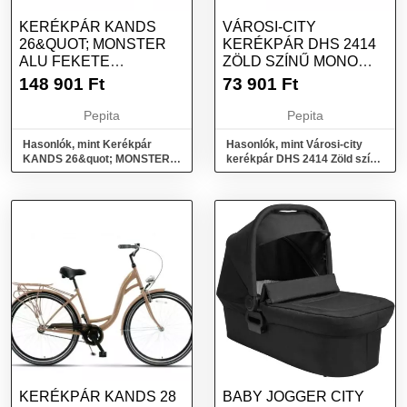
KERÉKPÁR KANDS
VÁROSI-CITY
26&QUOT; MONSTER
KERÉKPÁR DHS 2414
ALU FEKETE
ZÖLD SZÍNŰ MONO
NARANCS AM VB SHS
6SEB.
148 901
Ft
73 901
Ft
15&QUOT;
Pepita
Pepita
Hasonlók, mint Kerékpár
Hasonlók, mint Városi-city
KANDS 26&quot; MONSTER
kerékpár DHS 2414 Zöld színű
ALU FEKETE NARANCS AM
MONO 6SEB.
VB SHS 15&quot;
KERÉKPÁR KANDS 28
BABY JOGGER CITY