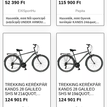
ROCK UA W PROJECT
TX MTB KÉK SZÍNŰ
52 390
Ft
115 900
Ft
ROCK 7 CITY KHAKI
CITY KHAKI CITY
EXISportHu
Pepita
KHAKI
Hasonlók, mint Női sportcipő
Hasonlók, mint Gyerek
(edzőcipő) UNDER ARMOUR
kerékpár KANDS 24&quot;
PROJECT ROCK UA W
LORENZO AM SHG KV TX
Project Rock 7 city khaki city
MTB Kék színű
khaki city khaki
TREKKING KERÉKPÁR
TREKKING KERÉKPÁR
KANDS 28 GALILEO
KANDS 28 GALILEO
SHS M 21&QUOT;
SHS M 19&QUOT;
GRAFIT-PIROS SZÍNŰ
GRAFIT-PIROS SZÍNŰ
124 901
Ft
124 901
Ft