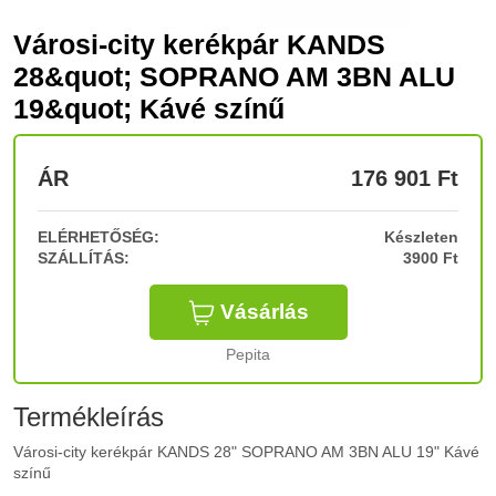
Városi-city kerékpár KANDS
28&quot; SOPRANO AM 3BN ALU
19&quot; Kávé színű
ÁR
176 901
Ft
ELÉRHETŐSÉG:
Készleten
SZÁLLÍTÁS:
3900 Ft
Vásárlás
Pepita
Termékleírás
Városi-city kerékpár KANDS 28" SOPRANO AM 3BN ALU 19" Kávé
színű