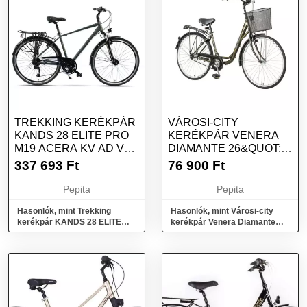
TREKKING KERÉKPÁR
VÁROSI-CITY
KANDS 28 ELITE PRO
KERÉKPÁR VENERA
M19 ACERA KV AD V2
DIAMANTE 26&QUOT;
GRAFIT SZÍNŰ
1261080 GRAFIT.
337 693
Ft
76 900
Ft
Pepita
Pepita
Hasonlók, mint Trekking
Hasonlók, mint Városi-city
kerékpár KANDS 28 ELITE
kerékpár Venera Diamante
PRO M19 ACERA KV AD V2
26&quot; 1261080 Grafit.
Grafit színű