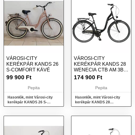
VÁROSI-CITY
VÁROSI-CITY
KERÉKPÁR KANDS 26
KERÉKPÁR KANDS 28
S-COMFORT KÁVÉ
WENECIA CTB AM 3BN
17&QUOT; FEKETE
99 900
Ft
174 900
Ft
SZÍNŰ
Pepita
Pepita
Hasonlók, mint Városi-city
Hasonlók, mint Városi-city
kerékpár KANDS 26 S-
kerékpár KANDS 28
COMFORT Kávé
WENECIA CTB AM 3BN
17&quot; Fekete színű