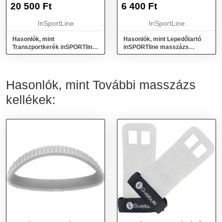
ASZTALOKHOZ
ASZTALHOZ
20 500
Ft
6 400
Ft
InSportLine
InSportLine
Hasonlók, mint
Hasonlók, mint Lepedőtartó
Transzportkerék inSPORTline
inSPORTline masszázs
masszázs asztalokhoz
asztalhoz
Hasonlók, mint További masszázs
kellékek: