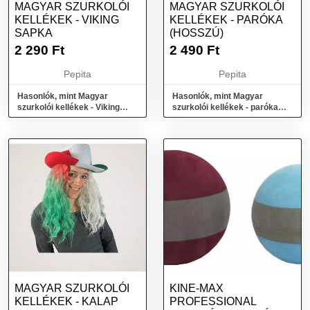
MAGYAR SZURKOLÓI
MAGYAR SZURKOLÓI
KELLÉKEK - VIKING
KELLÉKEK - PARÓKA
SAPKA
(HOSSZÚ)
2 290
Ft
2 490
Ft
Pepita
Pepita
Hasonlók, mint Magyar
Hasonlók, mint Magyar
szurkolói kellékek - Viking
szurkolói kellékek - paróka
sapka
(hosszú)
MAGYAR SZURKOLÓI
KINE-MAX
KELLÉKEK - KALAP
PROFESSIONAL