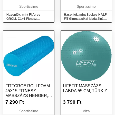
Sportissimo
Sportissimo
Hasonlók, mint Fitforce
Hasonlók, mint Spokey HALF
GROLL C1+1 Fitnesz
FIT Gimnasztikai labda 2in1
masszázs henger 2 az 1-ben,
masszázs, szürke, méret
zöld, méret
FITFORCE ROLLFOAM
LIFEFIT MASSZÁZS
45X15 FITNESZ
LABDA 55 CM, TÜRKIZ
MASSZÁZS HENGER,
KÉK, MÉRET
7 290
Ft
3 790
Ft
Sportissimo
Alza