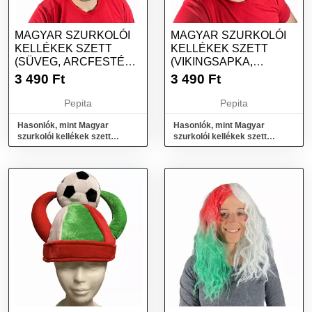
MAGYAR SZURKOLÓI
MAGYAR SZURKOLÓI
KELLÉKEK SZETT
KELLÉKEK SZETT
(SÜVEG, ARCFESTÉK,
(VIKINGSAPKA,
NAPSZEMÜVEG)
ARCFESTÉK,
3 490
Ft
3 490
Ft
NAPSZEMÜVEG)
Pepita
Pepita
Hasonlók, mint Magyar
Hasonlók, mint Magyar
szurkolói kellékek szett
szurkolói kellékek szett
(Süveg, Arcfesték,
(Vikingsapka, Arcfesték,
Napszemüveg)
Napszemüveg)