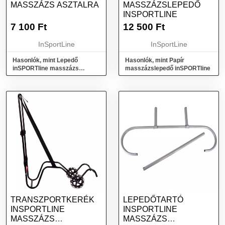
MASSZÁZS ASZTALRA
MASSZÁZSLEPEDŐ
INSPORTLINE
7 100
Ft
12 500
Ft
InSportLine
InSportLine
Hasonlók, mint Lepedő
Hasonlók, mint Papír
inSPORTline masszázs
masszázslepedő inSPORTline
asztalra
TRANSZPORTKERÉK
LEPEDŐTARTÓ
INSPORTLINE
INSPORTLINE
MASSZÁZS
MASSZÁZS