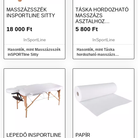
MASSZÁZSSZÉK
TÁSKA HORDOZHATÓ
INSPORTLINE SITTY
MASSZÁZS
ASZTALHOZ
INSPORTLINE
18 000
Ft
5 800
Ft
InSportLine
InSportLine
Hasonlók, mint Masszázsszék
Hasonlók, mint Táska
inSPORTline Sitty
hordozható masszázs
asztalhoz inSPORTline
LEPEDŐ INSPORTLINE
PAPÍR