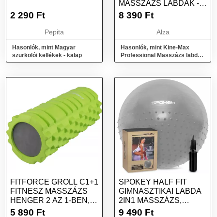
MASSZÁZS LABDÁK -
MASSZÁZS GOLYÓ
2 290
Ft
8 390
Ft
SZETT
Pepita
Alza
Hasonlók, mint Magyar
Hasonlók, mint Kine-Max
szurkolói kellékek - kalap
Professional Masszázs labdák
- masszázs golyó szett
FITFORCE GROLL C1+1
SPOKEY HALF FIT
FITNESZ MASSZÁZS
GIMNASZTIKAI LABDA
HENGER 2 AZ 1-BEN,
2IN1 MASSZÁZS,
ZÖLD, MÉRET
SZÜRKE, MÉRET
5 890
Ft
9 490
Ft