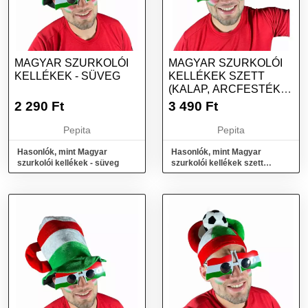
MAGYAR SZURKOLÓI
MAGYAR SZURKOLÓI
KELLÉKEK - SÜVEG
KELLÉKEK SZETT
(KALAP, ARCFESTÉK,
NAPSZEMÜVEG)
2 290
Ft
3 490
Ft
Pepita
Pepita
Hasonlók, mint Magyar
Hasonlók, mint Magyar
szurkolói kellékek - süveg
szurkolói kellékek szett
(Kalap, Arcfesték,
Napszemüveg)