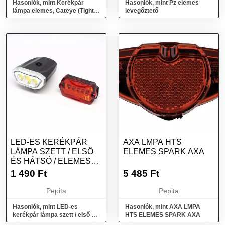
Hasonlók, mint Kerékpár
Hasonlók, mint Pz elemes
lámpa elemes, Cateye (Tight
levegőztető
kinetic)
LED-ES KERÉKPÁR
AXA LMPA HTS
LÁMPA SZETT / ELSŐ
ELEMES SPARK AXA
ÉS HÁTSÓ / ELEMES
(16766)
1 490
Ft
5 485
Ft
Pepita
Pepita
Hasonlók, mint LED-es
Hasonlók, mint AXA LMPA
kerékpár lámpa szett / első és
HTS ELEMES SPARK AXA
hátsó / elemes (16766)