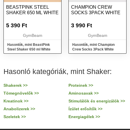
BEASTPINK STEEL
CHAMPION CREW
SHAKER 650 ML WHITE
SOCKS 3PACK WHITE
5 390
Ft
3 990
Ft
GymBeam
GymBeam
Hasonlók, mint BeastPink
Hasonlók, mint Champion
Steel Shaker 650 ml White
Crew Socks 3Pack White
Hasonló kategóriák, mint Shaker:
Shakerek >>
Proteinek >>
Tömegnövelők >>
Aminosavak >>
Kreatinok >>
Stimulálók és energizálók >>
Anabolizerek >>
Ízület erősítők >>
Szeletek >>
Energiagélek >>