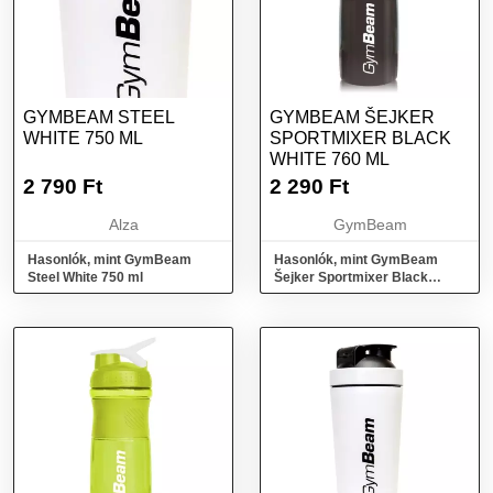
GYMBEAM STEEL
GYMBEAM ŠEJKER
WHITE 750 ML
SPORTMIXER BLACK
WHITE 760 ML
2 790
Ft
2 290
Ft
Alza
GymBeam
Hasonlók, mint GymBeam
Hasonlók, mint GymBeam
Steel White 750 ml
Šejker Sportmixer Black
White 760 ml