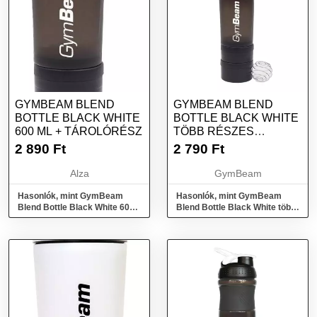
GYMBEAM BLEND
GYMBEAM BLEND
BOTTLE BLACK WHITE
BOTTLE BLACK WHITE
600 ML + TÁROLÓRÉSZ
TÖBB RÉSZES
SHAKER 600 ML
2 890
Ft
2 790
Ft
Alza
GymBeam
Hasonlók, mint GymBeam
Hasonlók, mint GymBeam
Blend Bottle Black White 600
Blend Bottle Black White több
ml + tárolórész
részes shaker 600 ml