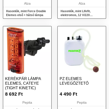
Alza
Alza
Hasonlók, mint Force Double
Hasonlók, mint Lifefit,
Elemes első + hátsó lámpa
elektromos, 12 V/220
V/elemes, felfújható
matracokhoz
KERÉKPÁR LÁMPA
PZ ELEMES
ELEMES, CATEYE
LEVEGŐZTETŐ
(TIGHT KINETIC)
8 692
Ft
4 490
Ft
Pepita
Pepita