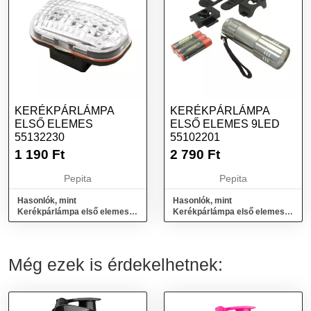
KERÉKPÁRLÁMPA
KERÉKPÁRLÁMPA
ELSŐ ELEMES
ELSŐ ELEMES 9LED
55132230
55102201
1 190
Ft
2 790
Ft
Pepita
Pepita
Hasonlók, mint
Hasonlók, mint
Kerékpárlámpa első elemes
Kerékpárlámpa első elemes
55132230
9LED 55102201
Még ezek is érdekelhetnek: