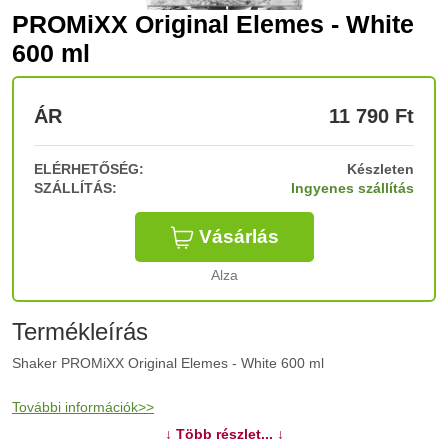
PROMiXX Original Elemes - White
600 ml
ÁR
11 790
Ft
ELÉRHETŐSÉG:
Készleten
SZÁLLÍTÁS:
Ingyenes szállítás
Vásárlás
Alza
Termékleírás
Shaker PROMiXX Original Elemes - White 600 ml
További információk>>
↓ Több részlet... ↓