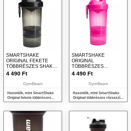
SMARTSHAKE
SMARTSHAKE
ORIGINAL FEKETE
ORIGINAL
TÖBBRÉSZES SHAKER
TÖBBRÉSZES
600 ML - SMARTSHAKE
RÓZSASZÍN SHAKER
4 490
Ft
4 490
Ft
600 ML - SMARTSHAKE
GymBeam
GymBeam
Hasonlók, mint SmartShake
Hasonlók, mint SmartShake
Original fekete többrészes
Original többrészes rózsaszín
shaker 600 ml - SmartShake
shaker 600 ml - SmartShake