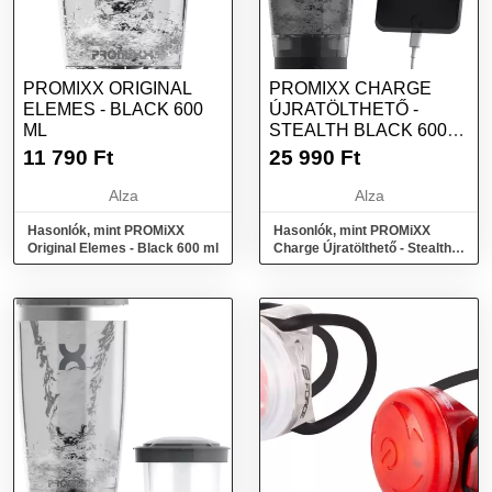
PROMIXX ORIGINAL
PROMIXX CHARGE
ELEMES - BLACK 600
ÚJRATÖLTHETŐ -
ML
STEALTH BLACK 600
ML
11 790
Ft
25 990
Ft
Alza
Alza
Hasonlók, mint PROMiXX
Hasonlók, mint PROMiXX
Original Elemes - Black 600 ml
Charge Újratölthető - Stealth
Black 600 ml