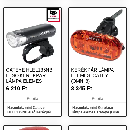
CATEYE HLEL135NB
KERÉKPÁR LÁMPA
ELSŐ KERÉKPÁR
ELEMES, CATEYE
LÁMPA ELEMES
(OMNI 3)
6 210
Ft
3 345
Ft
Pepita
Pepita
Hasonlók, mint Cateye
Hasonlók, mint Kerékpár
HLEL135NB első kerékpár
lámpa elemes, Cateye (Omni
lámpa elemes
3)