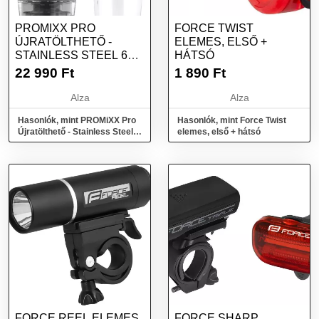
PROMIXX PRO
FORCE TWIST
ÚJRATÖLTHETŐ -
ELEMES, ELSŐ +
STAINLESS STEEL 600
HÁTSÓ
ML
22 990
Ft
1 890
Ft
Alza
Alza
Hasonlók, mint PROMiXX Pro
Hasonlók, mint Force Twist
Újratölthető - Stainless Steel
elemes, első + hátsó
600 ml
FORCE REEL ELEMES
FORCE SHARP