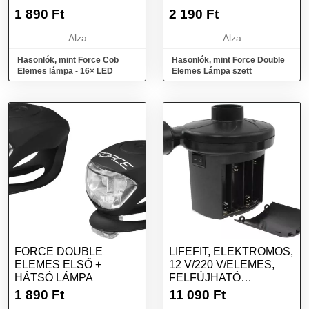
1 890
Ft
2 190
Ft
Alza
Alza
Hasonlók, mint Force Cob
Hasonlók, mint Force Double
Elemes lámpa - 16× LED
Elemes Lámpa szett
FORCE DOUBLE
LIFEFIT, ELEKTROMOS,
ELEMES ELSŐ +
12 V/220 V/ELEMES,
HÁTSÓ LÁMPA
FELFÚJHATÓ
MATRACOKHOZ
1 890
Ft
11 090
Ft