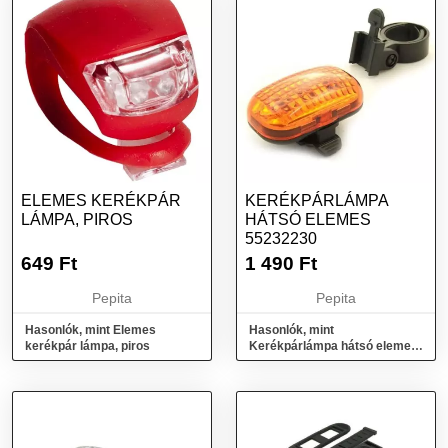
ELEMES KERÉKPÁR
KERÉKPÁRLÁMPA
LÁMPA, PIROS
HÁTSÓ ELEMES
55232230
649
Ft
1 490
Ft
Pepita
Pepita
Hasonlók, mint Elemes
Hasonlók, mint
kerékpár lámpa, piros
Kerékpárlámpa hátsó elemes
55232230