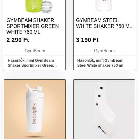
GYMBEAM SHAKER
GYMBEAM STEEL
SPORTMIXER GREEN
WHITE SHAKER 750 ML
WHITE 760 ML
2 290
Ft
3 190
Ft
GymBeam
GymBeam
Hasonlók, mint GymBeam
Hasonlók, mint GymBeam
Shaker Sportmixer Green
Steel White shaker 750 ml
White 760 ml