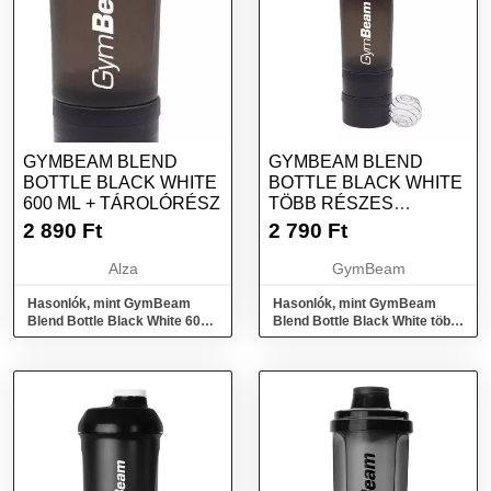
GYMBEAM BLEND
GYMBEAM BLEND
BOTTLE BLACK WHITE
BOTTLE BLACK WHITE
600 ML + TÁROLÓRÉSZ
TÖBB RÉSZES
SHAKER 600 ML
2 890
Ft
2 790
Ft
Alza
GymBeam
Hasonlók, mint GymBeam
Hasonlók, mint GymBeam
Blend Bottle Black White 600
Blend Bottle Black White több
ml + tárolórész
részes shaker 600 ml