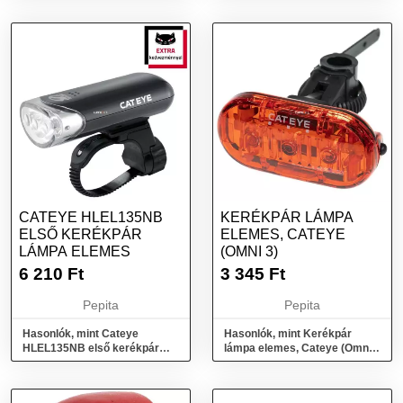
CATEYE HLEL135NB
KERÉKPÁR LÁMPA
ELSŐ KERÉKPÁR
ELEMES, CATEYE
LÁMPA ELEMES
(OMNI 3)
6 210
Ft
3 345
Ft
Pepita
Pepita
Hasonlók, mint Cateye
Hasonlók, mint Kerékpár
HLEL135NB első kerékpár
lámpa elemes, Cateye (Omni
lámpa elemes
3)