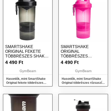
SMARTSHAKE
SMARTSHAKE
ORIGINAL FEKETE
ORIGINAL
TÖBBRÉSZES SHAKER
TÖBBRÉSZES
600 ML - SMARTSHAKE
RÓZSASZÍN SHAKER
4 490
Ft
4 490
Ft
600 ML - SMARTSHAKE
GymBeam
GymBeam
Hasonlók, mint SmartShake
Hasonlók, mint SmartShake
Original fekete többrészes
Original többrészes rózsaszín
shaker 600 ml - SmartShake
shaker 600 ml - SmartShake