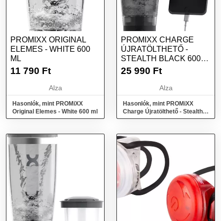
PROMIXX ORIGINAL
PROMIXX CHARGE
ELEMES - WHITE 600
ÚJRATÖLTHETŐ -
ML
STEALTH BLACK 600
ML
11 790
Ft
25 990
Ft
Alza
Alza
Hasonlók, mint PROMiXX
Hasonlók, mint PROMiXX
Original Elemes - White 600 ml
Charge Újratölthető - Stealth
Black 600 ml