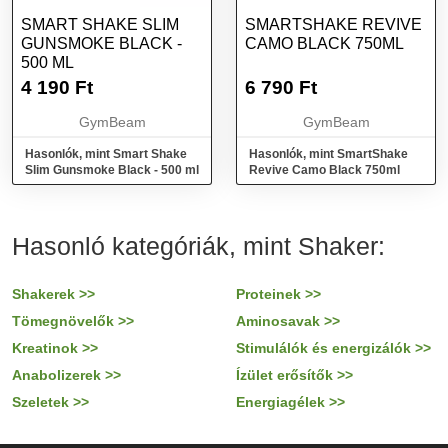
SMART SHAKE SLIM
SMARTSHAKE REVIVE
GUNSMOKE BLACK -
CAMO BLACK 750ML
500 ML
4 190
Ft
6 790
Ft
GymBeam
GymBeam
Hasonlók, mint Smart Shake
Hasonlók, mint SmartShake
Slim Gunsmoke Black - 500 ml
Revive Camo Black 750ml
Hasonló kategóriák, mint Shaker:
Shakerek >>
Proteinek >>
Tömegnövelők >>
Aminosavak >>
Kreatinok >>
Stimulálók és energizálók >>
Anabolizerek >>
Ízület erősítők >>
Szeletek >>
Energiagélek >>