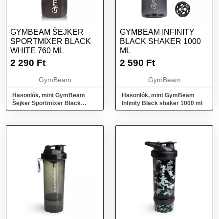
GYMBEAM ŠEJKER
GYMBEAM INFINITY
SPORTMIXER BLACK
BLACK SHAKER 1000
WHITE 760 ML
ML
2 290
Ft
2 590
Ft
GymBeam
GymBeam
Hasonlók, mint GymBeam
Hasonlók, mint GymBeam
Šejker Sportmixer Black
Infinity Black shaker 1000 ml
White 760 ml