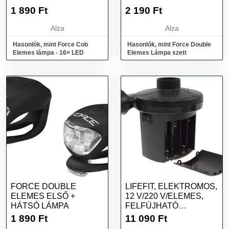
1 890
Ft
2 190
Ft
Alza
Alza
Hasonlók, mint Force Cob
Hasonlók, mint Force Double
Elemes lámpa - 16× LED
Elemes Lámpa szett
FORCE DOUBLE
LIFEFIT, ELEKTROMOS,
ELEMES ELSŐ +
12 V/220 V/ELEMES,
HÁTSÓ LÁMPA
FELFÚJHATÓ
MATRACOKHOZ
1 890
Ft
11 090
Ft