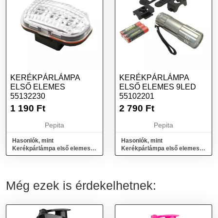
KERÉKPÁRLÁMPA
KERÉKPÁRLÁMPA
ELSŐ ELEMES
ELSŐ ELEMES 9LED
55132230
55102201
1 190
Ft
2 790
Ft
Pepita
Pepita
Hasonlók, mint
Hasonlók, mint
Kerékpárlámpa első elemes
Kerékpárlámpa első elemes
55132230
9LED 55102201
Még ezek is érdekelhetnek: