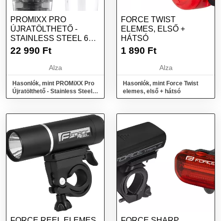
PROMIXX PRO
FORCE TWIST
ÚJRATÖLTHETŐ -
ELEMES, ELSŐ +
STAINLESS STEEL 600
HÁTSÓ
ML
22 990
Ft
1 890
Ft
Alza
Alza
Hasonlók, mint PROMiXX Pro
Hasonlók, mint Force Twist
Újratölthető - Stainless Steel
elemes, első + hátsó
600 ml
FORCE REEL ELEMES
FORCE SHARP