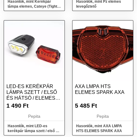
Hasonlók, mint Kerékpár
Hasonlók, mint Pz elemes
lámpa elemes, Cateye (Tight
levegőztető
kinetic)
LED-ES KERÉKPÁR
AXA LMPA HTS
LÁMPA SZETT / ELSŐ
ELEMES SPARK AXA
ÉS HÁTSÓ / ELEMES
(16766)
1 490
Ft
5 485
Ft
Pepita
Pepita
Hasonlók, mint LED-es
Hasonlók, mint AXA LMPA
kerékpár lámpa szett / első és
HTS ELEMES SPARK AXA
hátsó / elemes (16766)