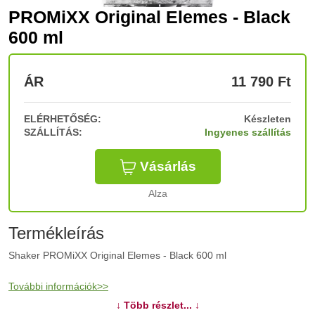
PROMiXX Original Elemes - Black
600 ml
ÁR
11 790
Ft
ELÉRHETŐSÉG:
Készleten
SZÁLLÍTÁS:
Ingyenes szállítás
Vásárlás
Alza
Termékleírás
Shaker PROMiXX Original Elemes - Black 600 ml
További információk>>
↓ Több részlet... ↓