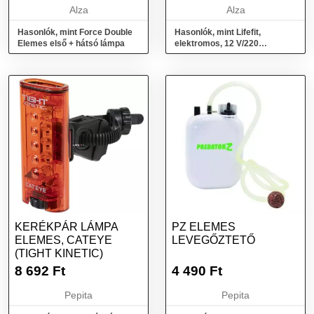
Alza
Alza
Hasonlók, mint Force Double
Hasonlók, mint Lifefit,
Elemes első + hátsó lámpa
elektromos, 12 V/220
V/elemes, felfújható
matracokhoz
KERÉKPÁR LÁMPA
PZ ELEMES
ELEMES, CATEYE
LEVEGŐZTETŐ
(TIGHT KINETIC)
8 692
Ft
4 490
Ft
Pepita
Pepita