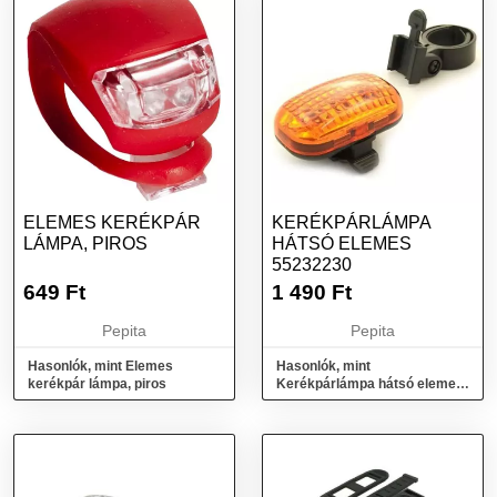
ELEMES KERÉKPÁR
KERÉKPÁRLÁMPA
LÁMPA, PIROS
HÁTSÓ ELEMES
55232230
649
Ft
1 490
Ft
Pepita
Pepita
Hasonlók, mint Elemes
Hasonlók, mint
kerékpár lámpa, piros
Kerékpárlámpa hátsó elemes
55232230