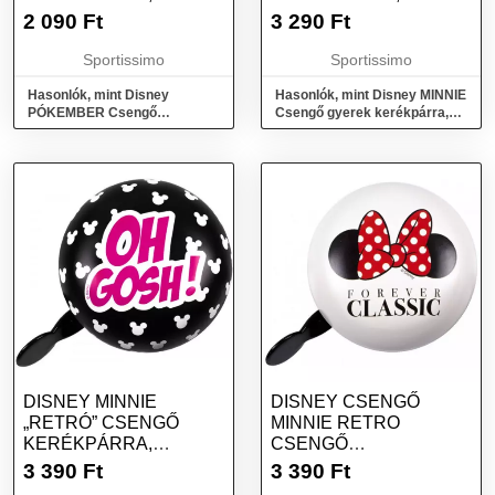
MÉRET
MÉRET
2 090
Ft
3 290
Ft
Sportissimo
Sportissimo
Hasonlók, mint Disney
Hasonlók, mint Disney MINNIE
PÓKEMBER Csengő
Csengő gyerek kerékpárra,
kerékpárra, piros, méret
fehér, méret
DISNEY MINNIE
DISNEY CSENGŐ
„RETRÓ” CSENGŐ
MINNIE RETRO
KERÉKPÁRRA,
CSENGŐ
FEKETE, MÉRET
KERÉKPÁRRA, FEHÉR,
3 390
Ft
3 390
Ft
MÉRET