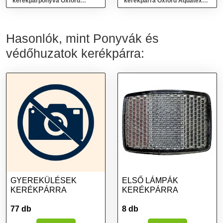
kerékpárponyva Oxford
kerékpárra Oxford Aquatex
Aquatex Double (fekete/ezüst)
Triple fekete/ezüst
Hasonlók, mint Ponyvák és
védőhuzatok kerékpárra:
GYEREKÜLÉSEK
ELSŐ LÁMPÁK
KERÉKPÁRRA
KERÉKPÁRRA
77 db
8 db