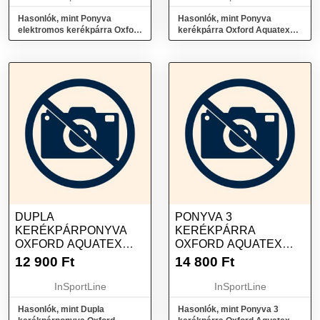
Hasonlók, mint Ponyva
Hasonlók, mint Ponyva
elektromos kerékpárra Oxford
kerékpárra Oxford Aquatex
Stormex E-bike (fekete)
Single fekete/ezüst
DUPLA
PONYVA 3
KERÉKPÁRPONYVA
KERÉKPÁRRA
OXFORD AQUATEX
OXFORD AQUATEX
DOUBLE
TRIPLE
12 900
Ft
14 800
Ft
(FEKETE/EZÜST)
FEKETE/EZÜST
InSportLine
InSportLine
Hasonlók, mint Dupla
Hasonlók, mint Ponyva 3