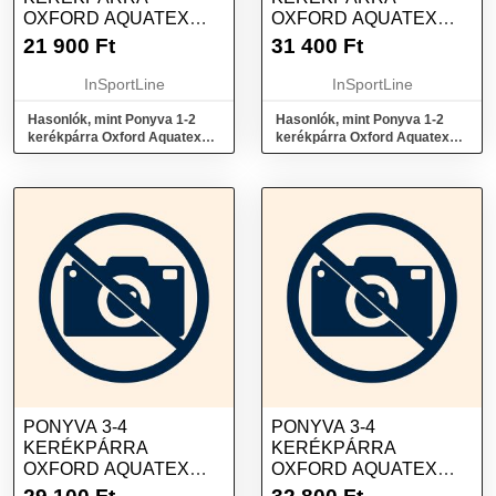
OXFORD AQUATEX
OXFORD AQUATEX
TOURING PREMIUM
TOURING DELUXE
21 900
Ft
31 400
Ft
InSportLine
InSportLine
Hasonlók, mint Ponyva 1-2
Hasonlók, mint Ponyva 1-2
kerékpárra Oxford Aquatex
kerékpárra Oxford Aquatex
Touring Premium
Touring Deluxe
PONYVA 3-4
PONYVA 3-4
KERÉKPÁRRA
KERÉKPÁRRA
OXFORD AQUATEX
OXFORD AQUATEX
TOURING PREMIUM
TOURING DELUXE