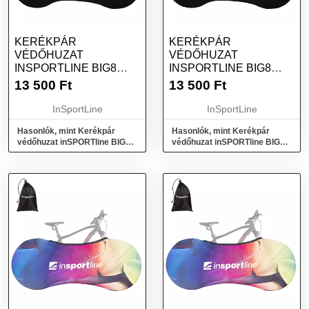
KERÉKPÁR
KERÉKPÁR
VÉDŐHUZAT
VÉDŐHUZAT
INSPORTLINE BIG8
INSPORTLINE BIG8
FEKETE M (26")
FEKETE L (27,5-29")
13 500
Ft
13 500
Ft
InSportLine
InSportLine
Hasonlók, mint Kerékpár
Hasonlók, mint Kerékpár
védőhuzat inSPORTline BIG8
védőhuzat inSPORTline BIG8
fekete M (26")
fekete L (27,5-29")