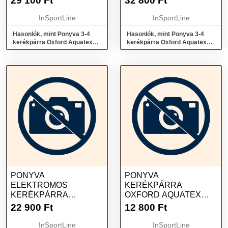
29 100
Ft
32 800
Ft
InSportLine
InSportLine
Hasonlók, mint Ponyva 3-4
Hasonlók, mint Ponyva 3-4
kerékpárra Oxford Aquatex
kerékpárra Oxford Aquatex
Touring Premium
Touring Deluxe
PONYVA
PONYVA
ELEKTROMOS
KERÉKPÁRRA
KERÉKPÁRRA
OXFORD AQUATEX
OXFORD STORMEX E-
SINGLE
22 900
Ft
12 800
Ft
BIKE (FEKETE)
FEKETE/EZÜST
InSportLine
InSportLine