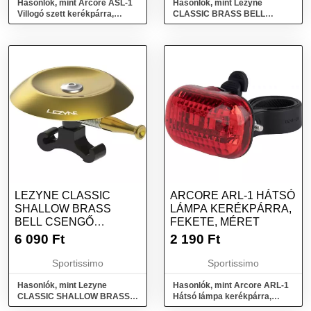
Hasonlók, mint Arcore ASL-1
Hasonlók, mint Lezyne
Villogó szett kerékpárra,
CLASSIC BRASS BELL
fekete, méret
Csengő kerékpárra, arany,
méret
LEZYNE CLASSIC
ARCORE ARL-1 HÁTSÓ
SHALLOW BRASS
LÁMPA KERÉKPÁRRA,
BELL CSENGŐ
FEKETE, MÉRET
KERÉKPÁRRA, ARANY,
6 090
Ft
2 190
Ft
MÉRET
Sportissimo
Sportissimo
Hasonlók, mint Lezyne
Hasonlók, mint Arcore ARL-1
CLASSIC SHALLOW BRASS
Hátsó lámpa kerékpárra,
BELL Csengő kerékpárra,
fekete, méret