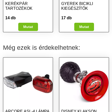
KERÉKPÁR
GYEREK BICIKLI
TARTOZÉKOK
KIEGÉSZÍTŐK
14 db
17 db
Mutat
Mutat
Még ezek is érdekelhetnek:
ARCORE ASL-4 LÁMPA
DISNEY KLAKSON