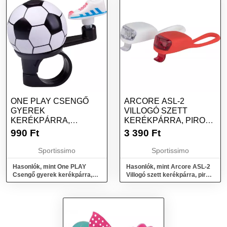
ONE PLAY CSENGŐ
ARCORE ASL-2
GYEREK
VILLOGÓ SZETT
KERÉKPÁRRA,
KERÉKPÁRRA, PIROS,
FEKETE, MÉRET
MÉRET
990
Ft
3 390
Ft
Sportissimo
Sportissimo
Hasonlók, mint One PLAY
Hasonlók, mint Arcore ASL-2
Csengő gyerek kerékpárra,
Villogó szett kerékpárra, piros,
fekete, méret
méret