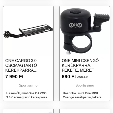
arany, méret
ONE CARGO 3.0
ONE MINI CSENGŐ
CSOMAGTARTÓ
KERÉKPÁRRA,
KERÉKPÁRRA,
FEKETE, MÉRET
FEKETE, MÉRET
7 990
Ft
690
Ft
750 Ft
Sportissimo
Sportissimo
Hasonlók, mint One CARGO
Hasonlók, mint One MINI
3.0 Csomagtartó kerékpárra,
Csengő kerékpárra, fekete,
fekete, méret
méret