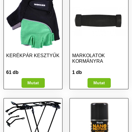
KERÉKPÁR KESZTYŰK
MARKOLATOK
KORMÁNYRA
61 db
1 db
Mutat
Mutat