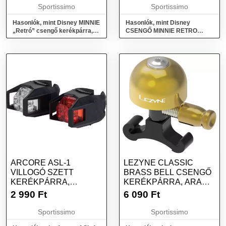
Sportissimo
Sportissimo
Hasonlók, mint Disney MINNIE
Hasonlók, mint Disney
„Retró” csengő kerékpárra,
CSENGŐ MINNIE RETRO
fekete, méret
Csengő kerékpárra, fehér,
méret
ARCORE ASL-1
LEZYNE CLASSIC
VILLOGÓ SZETT
BRASS BELL CSENGŐ
KERÉKPÁRRA,
KERÉKPÁRRA, ARANY,
FEKETE, MÉRET
MÉRET
2 990
Ft
6 090
Ft
Sportissimo
Sportissimo