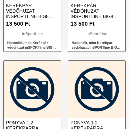
KERÉKPÁR
KERÉKPÁR
VÉDŐHUZAT
VÉDŐHUZAT
INSPORTLINE BIG8
INSPORTLINE BIG8
SZÍNES M (26")
SZÍNES L (27,5-29")
13 500
Ft
13 500
Ft
InSportLine
InSportLine
Hasonlók, mint Kerékpár
Hasonlók, mint Kerékpár
védőhuzat inSPORTline BIG8
védőhuzat inSPORTline BIG8
színes M (26")
színes L (27,5-29")
PONYVA 1-2
PONYVA 1-2
KERÉKPÁRRA
KERÉKPÁRRA