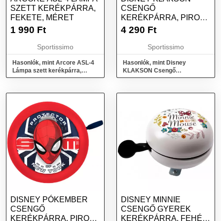
SZETT KERÉKPÁRRA,
CSENGŐ
FEKETE, MÉRET
KERÉKPÁRRA, PIROS,
MÉRET
1 990
Ft
4 290
Ft
Sportissimo
Sportissimo
Hasonlók, mint Arcore ASL-4
Hasonlók, mint Disney
Lámpa szett kerékpárra,
KLAKSON Csengő
fekete, méret
kerékpárra, piros, méret
DISNEY PÓKEMBER
DISNEY MINNIE
CSENGŐ
CSENGŐ GYEREK
KERÉKPÁRRA, PIROS,
KERÉKPÁRRA, FEHÉR,