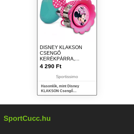
DISNEY KLAKSON
CSENGŐ
KERÉKPÁRRA,
RÓZSASZÍN, MÉRET
4 290
Ft
Sportissimo
Hasonlók, mint Disney
KLAKSON Csengő
kerékpárra, rózsaszín, méret
SportCucc.hu