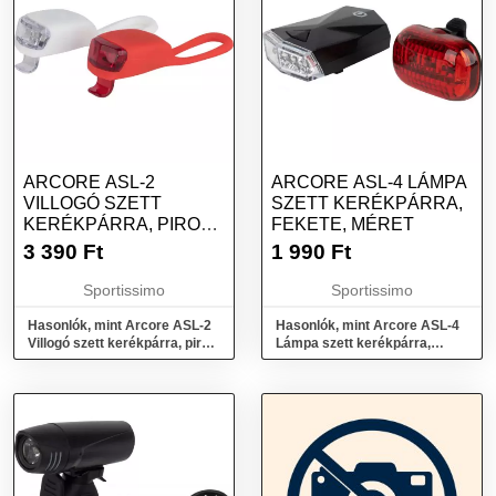
ARCORE ASL-2
ARCORE ASL-4 LÁMPA
VILLOGÓ SZETT
SZETT KERÉKPÁRRA,
KERÉKPÁRRA, PIROS,
FEKETE, MÉRET
MÉRET
3 390
Ft
1 990
Ft
Sportissimo
Sportissimo
Hasonlók, mint Arcore ASL-2
Hasonlók, mint Arcore ASL-4
Villogó szett kerékpárra, piros,
Lámpa szett kerékpárra,
méret
fekete, méret