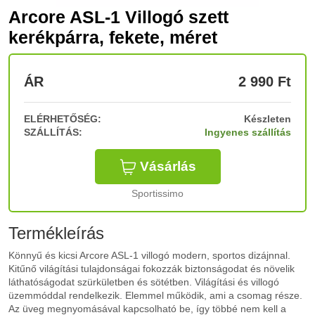
Arcore ASL-1 Villogó szett
kerékpárra, fekete, méret
ÁR
2 990
Ft
ELÉRHETŐSÉG:
Készleten
SZÁLLÍTÁS:
Ingyenes szállítás
Vásárlás
Sportissimo
Termékleírás
Könnyű és kicsi Arcore ASL-1 villogó modern, sportos dizájnnal.
Kitűnő világítási tulajdonságai fokozzák biztonságodat és növelik
láthatóságodat szürkületben és sötétben. Világítási és villogó
üzemmóddal rendelkezik. Elemmel működik, ami a csomag része.
Az üveg megnyomásával kapcsolható be, így többé nem kell a