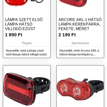
LÁMPA SZETT ELSŐ
ARCORE ARL-1 HÁTSÓ
LÁMPA HÁTSÓ
LÁMPA KERÉKPÁRRA,
VILLOGÓ EZÜST
FEKETE, MÉRET
1 890
Ft
2 190
Ft
Pepita
Sportissimo
Hasonlók, mint Lámpa szett
Hasonlók, mint Arcore ARL-1
első lámpa hátsó villogó ezüst
Hátsó lámpa kerékpárra,
fekete, méret