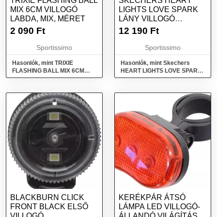
TRIXIE FLASHING BALL
SKECHERS HEART
MIX 6CM VILLOGÓ
LIGHTS LOVE SPARK
LABDA, MIX, MÉRET
LÁNY VILLOGÓ
TORNACIPŐ, MIX,
2 090
Ft
12 190
Ft
MÉRET
Sportissimo
Sportissimo
Hasonlók, mint TRIXIE
Hasonlók, mint Skechers
FLASHING BALL MIX 6CM
HEART LIGHTS LOVE SPARK
Villogó labda, mix, méret
Lány villogó tornacipő, mix,
méret
BLACKBURN CLICK
KERÉKPÁR ÁTSÓ
FRONT BLACK ELSŐ
LÁMPA LED VILLOGÓ-
VILLOGÓ
ÁLLANDÓ VILÁGÍTÁS