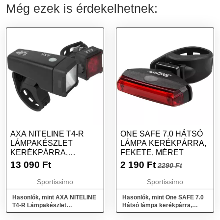
Még ezek is érdekelhetnek:
AXA NITELINE T4-R
ONE SAFE 7.0 HÁTSÓ
LÁMPAKÉSZLET
LÁMPA KERÉKPÁRRA,
KERÉKPÁRRA,
FEKETE, MÉRET
FEKETE, MÉRET
13 090
Ft
2 190
Ft
2290 Ft
Sportissimo
Sportissimo
Hasonlók, mint AXA NITELINE
Hasonlók, mint One SAFE 7.0
T4-R Lámpakészlet
Hátsó lámpa kerékpárra,
kerékpárra, fekete, méret
fekete, méret