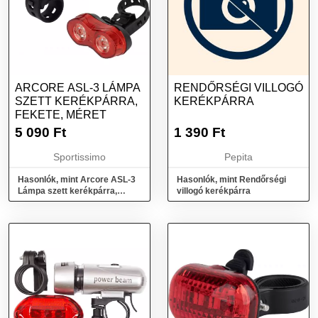
ARCORE ASL-3 LÁMPA
RENDŐRSÉGI VILLOGÓ
SZETT KERÉKPÁRRA,
KERÉKPÁRRA
FEKETE, MÉRET
5 090
Ft
1 390
Ft
Sportissimo
Pepita
Hasonlók, mint Arcore ASL-3
Hasonlók, mint Rendőrségi
Lámpa szett kerékpárra,
villogó kerékpárra
fekete, méret