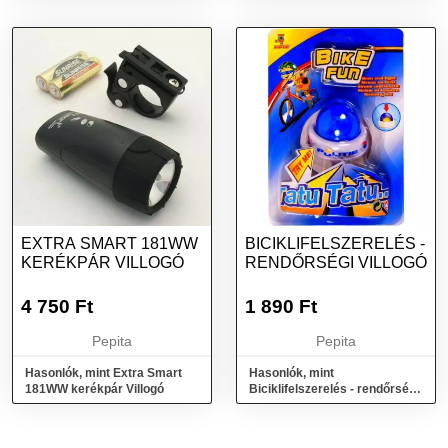
EXTRA SMART 181WW
BICIKLIFELSZERELÉS -
KERÉKPÁR VILLOGÓ
RENDŐRSÉGI VILLOGÓ
4 750
Ft
1 890
Ft
Pepita
Pepita
Hasonlók, mint Extra Smart
Hasonlók, mint
181WW kerékpár Villogó
Biciklifelszerelés - rendőrségi
villogó