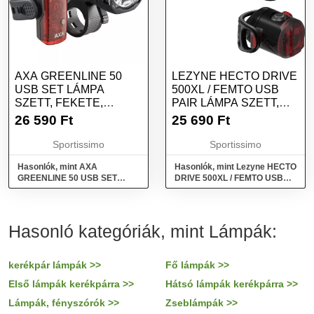
AXA GREENLINE 50
LEZYNE HECTO DRIVE
USB SET LÁMPA
500XL / FEMTO USB
SZETT, FEKETE,
PAIR LÁMPA SZETT,
MÉRET
FEKETE, MÉRET
26 590
Ft
25 690
Ft
Sportissimo
Sportissimo
Hasonlók, mint AXA
Hasonlók, mint Lezyne HECTO
GREENLINE 50 USB SET
DRIVE 500XL / FEMTO USB
Lámpa szett, fekete, méret
PAIR Lámpa szett, fekete,
méret
Hasonló kategóriák, mint Lámpák:
kerékpár lámpák >>
Fő lámpák >>
Első lámpák kerékpárra >>
Hátsó lámpák kerékpárra >>
Lámpák, fényszórók >>
Zseblámpák >>