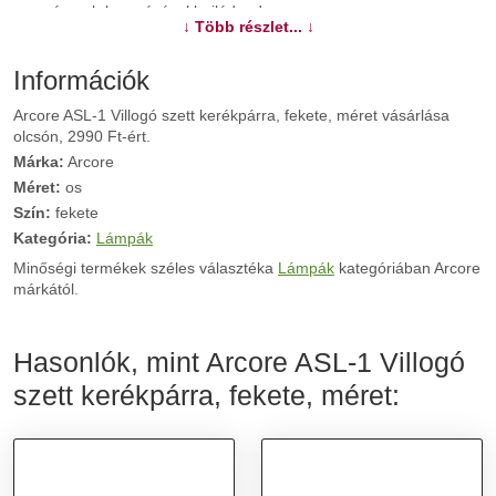
nyomógomb keresésével bajlódnod.
↓ Több részlet... ↓
További információk>>
Információk
Arcore ASL-1 Villogó szett kerékpárra, fekete, méret vásárlása
olcsón, 2990 Ft-ért.
Márka:
Arcore
Méret:
os
Szín:
fekete
Kategória:
Lámpák
Minőségi termékek széles választéka
Lámpák
kategóriában Arcore
márkától.
Hasonlók, mint Arcore ASL-1 Villogó
szett kerékpárra, fekete, méret: