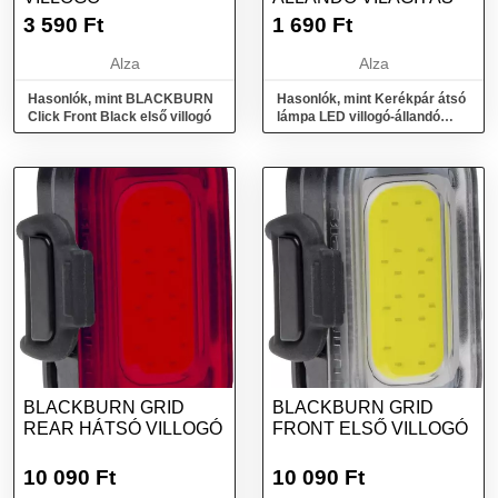
3 590
Ft
1 690
Ft
Alza
Alza
Hasonlók, mint BLACKBURN
Hasonlók, mint Kerékpár átsó
Click Front Black első villogó
lámpa LED villogó-állandó
világítás
BLACKBURN GRID
BLACKBURN GRID
REAR HÁTSÓ VILLOGÓ
FRONT ELSŐ VILLOGÓ
10 090
Ft
10 090
Ft