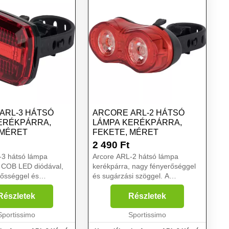
ARL-3 HÁTSÓ
ARCORE ARL-2 HÁTSÓ
ERÉKPÁRRA,
LÁMPA KERÉKPÁRRA,
 MÉRET
FEKETE, MÉRET
2 490
Ft
-3 hátsó lámpa
Arcore ARL-2 hátsó lámpa
, COB LED diódával,
kerékpárra, nagy fényerőséggel
rősséggel és
és sugárzási szöggel. A
zöggel. A nyílásokkal
nyílásokkal ellátott pánt
t segítségével a
segítségével a felszereléssel
Részletek
Részletek
sel mindenki
mindenki megbirkózik. Lámpa
k. Lámpa
Sportissimo
használatával növeled
Sportissimo
l növ...
biztonságodat ...