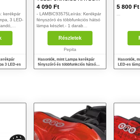
LÁMPA KÉSZLET
4 090
Ft
5 800
Ft
: kerékpár
- LAMBIC93575Leírás: Kerékpár
...
ámpa, 3 LED-
fényszóró és többfunkciós hátsó
llandó,
lámpa készlet.- 1 darab
lis.Konzol
fényszóró 4 LED-del.- 1 darab
többfunkciós hátsó lámpa 3 LED-
k
Részletek
is.Elemmel
del.Elem lemerülési jelző a
ék)....
fényszórón.Konzolok gyors...
Pepita
kerékpár
Hasonlók, mint Lampa kerékpár
Hasonlók, m
pa 3 LED-es
fényszóró és többfunkciós hátsó
LED-es lámp
lámpa készlet