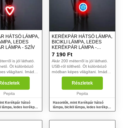
R HÁTSÓ LÁMPA,
KERÉKPÁR HÁTSÓ LÁMPA,
LÁMPA, LEDES
BICIKLI LÁMPA, LEDES
R LÁMPA - SZÍV
KERÉKPÁR LÁMPA -
CSILLAG
7 190
Ft
erről is jól látható.
Akár 200 méterről is jól látható.
thető. Öt különböző
USB-ről tölthető. Öt különböző
ilágítani. Imádsz
módban képes világítani. Imádsz
biciklizni? Ha teheted,
 a kétkerekűddel
mindenhová a kétkerekűddel
Részletek
Részletek
 este is? Esetleg
mész, akár még este is? Esetleg
Pepita
kezdő ker...
Pepita
int Kerékpár hátsó
Hasonlók, mint Kerékpár hátsó
li lámpa, ledes kerékpár
lámpa, bicikli lámpa, ledes kerékpár
lámpa - Csillag