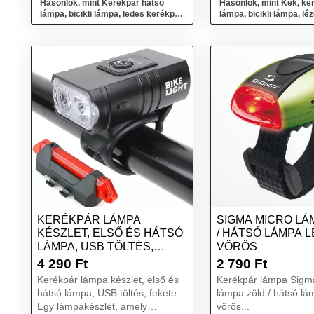
Hasonlók, mint Kerékpár hátsó
Hasonlók, mint Kék, ke
lámpa, bicikli lámpa, ledes kerékpár
lámpa, bicikli lámpa, lé
lámpa - Kör
lámpa
KERÉKPÁR LÁMPA
SIGMA MICRO LÁ
KÉSZLET, ELSŐ ÉS HÁTSÓ
/ HÁTSÓ LÁMPA 
LÁMPA, USB TÖLTÉS,
VÖRÖS
FEKETE
4 290
Ft
2 790
Ft
Kerékpár lámpa készlet, első és
Kerékpár lámpa Sigm
hátsó lámpa, USB töltés, fekete
lámpa zöld / hátsó l
Egy lámpakészlet, amely
vörös...