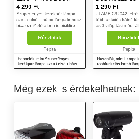
4 290
Ft
1 290
Ft
Szuperfényes kerékpár lámpa
- LAMBIC92042Leírás
szett / első + hátsó lámpaImádsz
többfunkciós hátsó l
bicajozni? Sötétben is biciklire
es.3 világítási mód: á
ülnél? Ezeket a lámpákat
szakaszos, szekvenciá
könnyedén felszerelheted
gyorskioldó
Részletek
Részlete
kerékpárodra, hogy mindig lásd
rendszerrel.Univerzál
az utat kerékpározás közb...
Pepita
működnek (nem tartoz
Pepita
Hasonlók, mint Szuperfényes
Hasonlók, mint Lampa 
kerékpár lámpa szett / első + hátsó
többfunkciós hátsó lám
lámpa
Még ezek is érdekelhetnek: