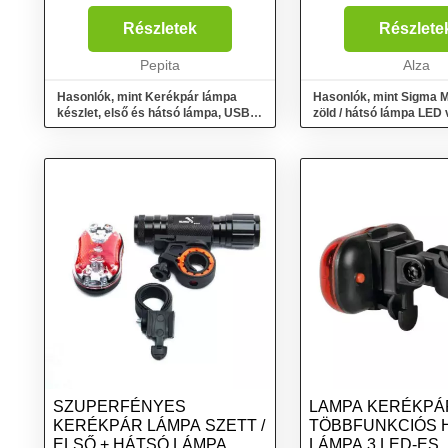
gondoskodik az Ön biztonságáról
egy kerékpártúrán.
Részletek
Részlete
Összeszerelésre kész, nincs
szükség további szerszámokra.
Pepita
Alza
A...
Hasonlók, mint Kerékpár lámpa
Hasonlók, mint Sigma 
készlet, első és hátsó lámpa, USB
zöld / hátsó lámpa LED
töltés, fekete
SZUPERFÉNYES
LAMPA KERÉKPÁ
KERÉKPÁR LÁMPA SZETT /
TÖBBFUNKCIÓS 
ELSŐ + HÁTSÓ LÁMPA
LÁMPA 3 LED-ES