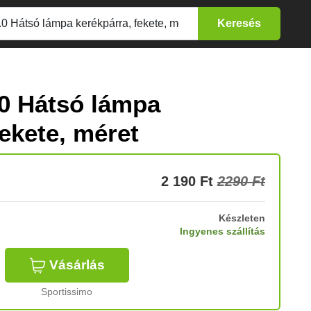
0 Hátsó lámpa
fekete, méret
2 190
Ft
2290 Ft
Készleten
Ingyenes szállítás
Vásárlás
Sportissimo