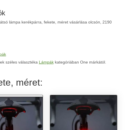
ók
tsó lámpa kerékpárra, fekete, méret vásárlása olcsón, 2190
pák
ek széles választéka
Lámpák
kategóriában One márkától.
te, méret: