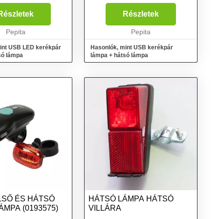
van, amelyet a
micro USB kábel 3 világítási mód
ell rögzíteni. Az
elöl: hosszú fény, villogó, rövid
Részletek
Részletek
s gyors
fény 7 háttérvilágítási mód:
éshez igazodik. A
Pepita
folyamato...
Pepita
yorsabb össze...
int USB LED kerékpár
Hasonlók, mint USB kerékpár
só lámpa
lámpa + hátsó lámpa
LSŐ ÉS HÁTSÓ
HÁTSÓ LÁMPA HÁTSÓ
ÁMPA (0193575)
VILLÁRA