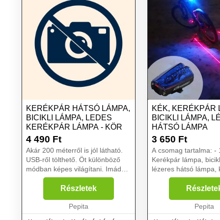
KERÉKPÁR HÁTSÓ LÁMPA,
KÉK, KERÉKPÁR 
BICIKLI LÁMPA, LEDES
BICIKLI LÁMPA, 
KERÉKPÁR LÁMPA - KÖR
HÁTSÓ LÁMPA
4 490
Ft
3 650
Ft
Akár 200 méterről is jól látható.
A csomag tartalma: - 1 db
USB-ről tölthető. Öt különböző
Kerékpár lámpa, bicik
módban képes világítani. Imádsz
lézeres hátsó lámpa,
biciklizni? Ha teheted,
kerékpár szerelmesei
mindenhová a kétkerekűddel
elengedhetetlen kellé
Részletek
Részlete
mész, akár még este is? Esetleg
lámpa. Enélkül ugyan
kezdő kerékpáros vag...
Pepita
veszélybe kerülhet a
Pepita
köd...