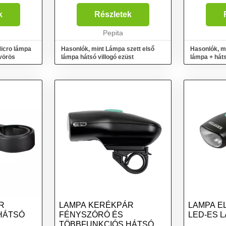
fogantyúja 
kormányra k
k
Részletek
egyszerű é
Pepita
összeszerel
lehető legg
Micro lámpa
Hasonlók, mint Lámpa szett első
Hasonlók, m
 vörös
lámpa hátsó villogó ezüst
lámpa + hát
R
LAMPA KERÉKPÁR
LAMPA E
HÁTSÓ
FÉNYSZÓRÓ ÉS
LED-ES L
TÖBBFUNKCIÓS HÁTSÓ