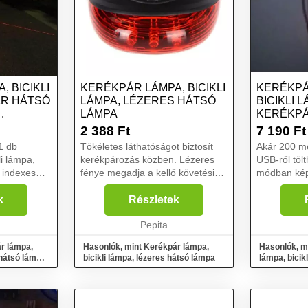
 BICIKLI
KERÉKPÁR LÁMPA, BICIKLI
KERÉKPÁ
ÁR HÁTSÓ
LÁMPA, LÉZERES HÁTSÓ
BICIKLI 
LÁMPA
KERÉKPÁ
2 388
Ft
7 190
Ft
Tökéletes láthatóságot biztosít
Akár 200 mét
li lámpa,
kerékpározás közben. Lézeres
USB-ről töl
 indexes
fénye megadja a kellő követési
módban képes v
y nem vagy
távolságot. Az eszköz LED
biciklizni? Ha teheted,
a az
lámpája nemcsak erős és stabil
mindenhová
k
Részletek
kpár
fényt biztosít számodra, de ...
mész, akár még
 minden
Pepita
kezdő ker...
r lámpa,
Hasonlók, mint Kerékpár lámpa,
Hasonlók, m
 hátsó lámpa
bicikli lámpa, lézeres hátsó lámpa
lámpa, bicik
lámpa - Szív