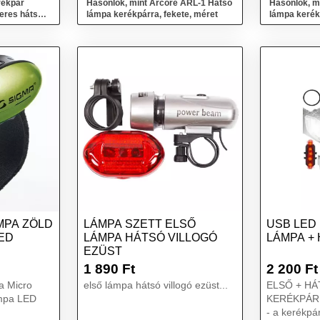
rékpár
Hasonlók, mint Arcore ARL-1 Hátsó
Hasonlók, m
zeres hátsó
lámpa kerékpárra, fekete, méret
lámpa kerék
MPA ZÖLD
LÁMPA SZETT ELSŐ
USB LED
LED
LÁMPA HÁTSÓ VILLOGÓ
LÁMPA +
EZÜST
1 890
Ft
2 200
Ft
a Micro
első lámpa hátsó villogó ezüst...
ELSŐ + HÁ
ámpa LED
KERÉKPÁR
- a kerékpá