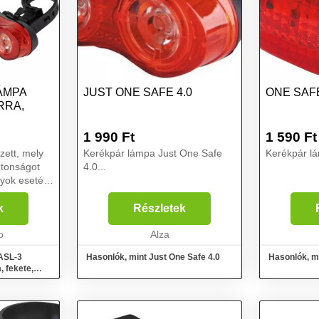
ÁMPA
JUST ONE SAFE 4.0
ONE SAFE
RRA,
1 990
Ft
1 590
Ft
zett, mely
Kerékpár lámpa Just One Safe
Kerékpár lá
ztonságot
4.0...
nyok esetén.
 üzemmóddal
 működik,
k
Részletek
niverzális
o
Alza
 ASL-3
Hasonlók, mint Just One Safe 4.0
Hasonlók, m
, fekete,