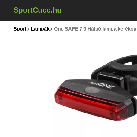
SportCucc.hu
Sport
Lámpák
One SAFE 7.0 Hátsó lámpa kerékpárr