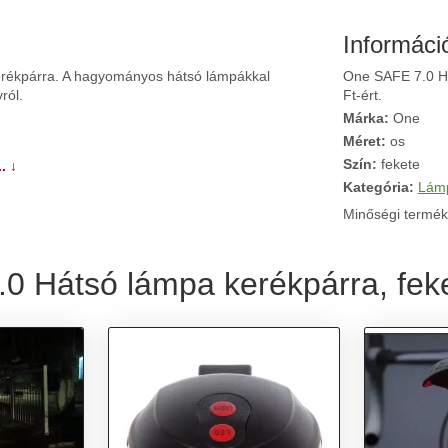
Informáci
erékpárra. A hagyományos hátsó lámpákkal
One SAFE 7.0 Há
ról.
Ft-ért.
Márka:
One
Méret:
os
Szín:
fekete
. ↓
Kategória:
Lám
Minőségi termék
0 Hátsó lámpa kerékpárra, feke