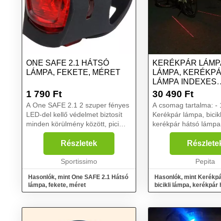
ONE SAFE 2.1 HÁTSÓ
KERÉKPÁR LÁMPA,
LÁMPA, FEKETE, MÉRET
LÁMPA, KERÉKP
LÁMPA INDEXES
FUNKCIÓVAL
1 790
Ft
30 490
Ft
A One SAFE 2.1 2 szuper fényes
A csomag tartalma: - 1 db
LED-del kellő védelmet biztosít
Kerékpár lámpa, bicik
minden körülmény között, pici
kerékpár hátsó lámpa
méretéhez képest. Már 450
funkcióvalFélsz, hog
méterről jól látható és a villogás
eléggé látható éjszak
Részletek
Részlete
ideje kb. 100 óra. Vízálló és
utakon? Ezzel a Keré
szerszám nélkül ...
Sportissimo
lámpával garantáltan
Pepita
aut...
Hasonlók, mint One SAFE 2.1 Hátsó
Hasonlók, mint Kerékpá
lámpa, fekete, méret
bicikli lámpa, kerékpár
indexes funkcióval