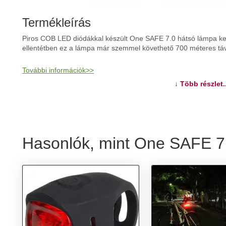
Termékleírás
Piros COB LED diódákkal készült One SAFE 7.0 hátsó lámpa k
ellentétben ez a lámpa már szemmel követhető 700 méteres táv
További információk>>
↓ Több részlet..
Hasonlók, mint One SAFE 7.