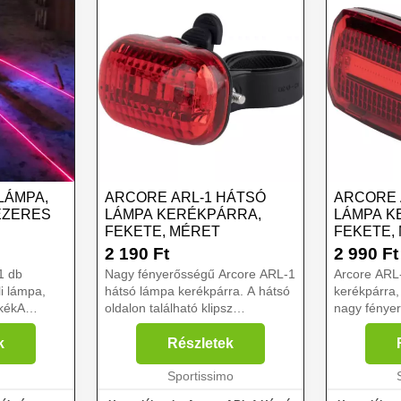
LÁMPA,
ARCORE ARL-1 HÁTSÓ
ARCORE 
LÉZERES
LÁMPA KERÉKPÁRRA,
LÁMPA K
FEKETE, MÉRET
FEKETE,
2 190
Ft
2 990
Ft
Nagy fényerősségű Arcore ARL-1
Arcore ARL
li lámpa,
hátsó lámpa kerékpárra. A hátsó
kerékpárra
 kékA
oldalon található klipsz
nagy fénye
nek
segítségével övre, hátizsákra
sugárzási s
k a hátsó
vagy nyeregtáskára csatolható.
ellátott pán
k
Részletek
is komoly
Lámpa használatával növeled
felszerelés
z ember
biztonságodat rossz lát...
Sportissimo
megbirkózi
használatáva