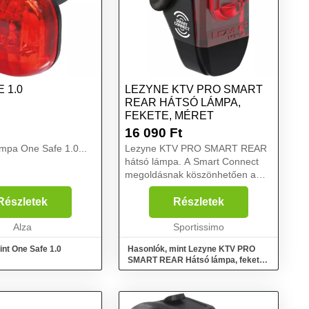
 1.0
LEZYNE KTV PRO SMART
REAR HÁTSÓ LÁMPA,
FEKETE, MÉRET
16 090
Ft
mpa One Safe 1.0...
Lezyne KTV PRO SMART REAR
hátsó lámpa. A Smart Connect
megoldásnak köszönhetően a
világítási üzemmód a Lezyne
LED Ally telefonos alkalmazáson
Részletek
Részletek
keresztül is beállítható, és
Alza
kompatibilis Lezyne LED első ...
Sportissimo
int One Safe 1.0
Hasonlók, mint Lezyne KTV PRO
SMART REAR Hátsó lámpa, fekete,
méret