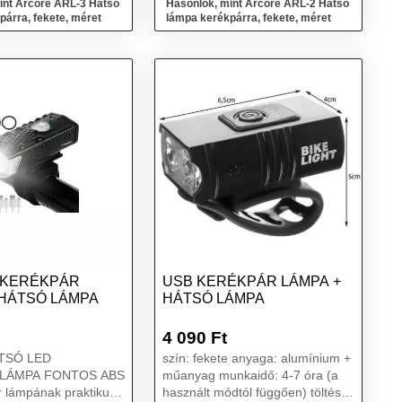
int Arcore ARL-3 Hátsó
Hasonlók, mint Arcore ARL-2 Hátsó
párra, fekete, méret
lámpa kerékpárra, fekete, méret
 KERÉKPÁR
USB KERÉKPÁR LÁMPA +
 HÁTSÓ LÁMPA
HÁTSÓ LÁMPA
4 090
Ft
TSÓ LED
szín: fekete anyaga: alumínium +
LÁMPA FONTOS ABS
műanyag munkaidő: 4-7 óra (a
r lámpának praktikus
használt módtól függően) töltés: