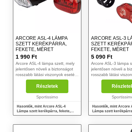
ARCORE ASL-4 LÁMPA
ARCORE ASL-3 L
SZETT KERÉKPÁRRA,
SZETT KERÉKPÁ
FEKETE, MÉRET
FEKETE, MÉRET
1 990
Ft
5 090
Ft
Arcore ASL-4 lámpa szett, mely
Arcore ASL-3 lámpa s
jelentősen növeli a biztonságot
jelentősen növeli a bi
rosszabb látási viszonyok esetén.
rosszabb látási viszo
Világítási és villogó üzemmóddal
Világítási és villogó
rendelkezik. Elemmel működik,
rendelkezik. Elemmel
Részletek
Részlete
ami a csomag része. Univerzális
ami a csomag része. U
foglalat...
Sportissimo
foglalat...
Sportissim
Hasonlók, mint Arcore ASL-4
Hasonlók, mint Arcore
Lámpa szett kerékpárra, fekete,
Lámpa szett kerékpárra
méret
méret