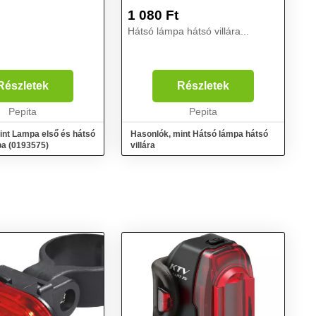
1 080
Ft
Hátsó lámpa hátsó villára...
Részletek
Részletek
Pepita
Pepita
int Lampa első és hátsó
Hasonlók, mint Hátsó lámpa hátsó
a (0193575)
villára