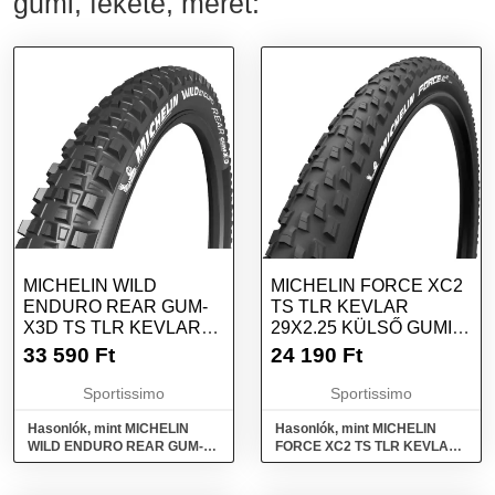
gumi, fekete, méret:
MICHELIN WILD
MICHELIN FORCE XC2
ENDURO REAR GUM-
TS TLR KEVLAR
X3D TS TLR KEVLAR
29X2.25 KÜLSŐ GUMI,
29X2.40 KÜLSŐ GUMI,
FEKETE, MÉRET
33 590
Ft
24 190
Ft
FEKETE, MÉRET
Sportissimo
Sportissimo
Hasonlók, mint MICHELIN
Hasonlók, mint MICHELIN
WILD ENDURO REAR GUM-
FORCE XC2 TS TLR KEVLAR
X3D TS TLR KEVLAR 29x2.40
29x2.25 Külső gumi, fekete,
Külső gumi, fekete, méret
méret