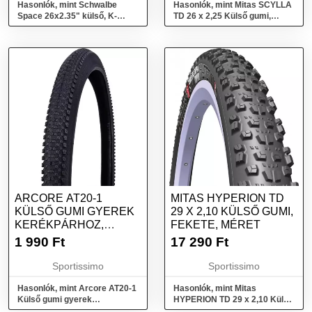
Hasonlók, mint Schwalbe
Hasonlók, mint Mitas SCYLLA
Space 26x2.35" külső, K-
TD 26 x 2,25 Külső gumi,
Guard defektvédelem
fekete, méret
ARCORE AT20-1
MITAS HYPERION TD
KÜLSŐ GUMI GYEREK
29 X 2,10 KÜLSŐ GUMI,
KERÉKPÁRHOZ,
FEKETE, MÉRET
FEKETE, MÉRET
1 990
Ft
17 290
Ft
Sportissimo
Sportissimo
Hasonlók, mint Arcore AT20-1
Hasonlók, mint Mitas
Külső gumi gyerek
HYPERION TD 29 x 2,10 Külső
kerékpárhoz, fekete, méret
gumi, fekete, méret