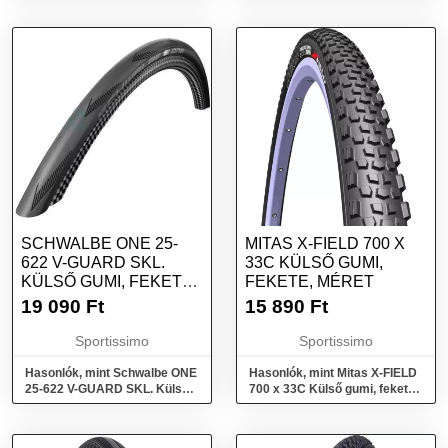
SCHWALBE ONE 25-
MITAS X-FIELD 700 X
622 V-GUARD SKL.
33C KÜLSŐ GUMI,
KÜLSŐ GUMI, FEKETE,
FEKETE, MÉRET
MÉRET
19 090
Ft
15 890
Ft
Sportissimo
Sportissimo
Hasonlók, mint Schwalbe ONE
Hasonlók, mint Mitas X-FIELD
25-622 V-GUARD SKL. Külső
700 x 33C Külső gumi, fekete,
gumi, fekete, méret
méret