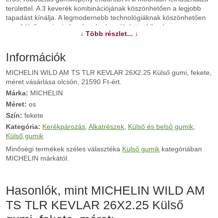
területtel. A 3 keverék kombinációjának köszönhetően a legjobb
tapadást kínálja. A legmodernebb technológiáknak köszönhetően
ez a külső gumi mindazok számára ajánlott, akiknek nagy
↓ Több részlet... ↓
teljesítményű, stabil, hosszú élettartamú és defektvédelemmel
rendelkező gumiköpnyre van szükségük.
Információk
További információk>>
MICHELIN WILD AM TS TLR KEVLAR 26X2.25 Külső gumi, fekete,
méret vásárlása olcsón, 21590 Ft-ért.
Márka:
MICHELIN
Méret:
os
Szín:
fekete
Kategória:
Kerékpározás
,
Alkatrészek
,
Külső és belső gumik
,
Külső gumik
Minőségi termékek széles választéka
Külső gumik
kategóriában
MICHELIN márkától.
Hasonlók, mint MICHELIN WILD AM
TS TLR KEVLAR 26X2.25 Külső