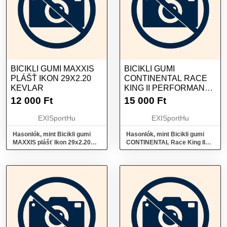
BICIKLI GUMI MAXXIS
BICIKLI GUMI
PLÁŠŤ IKON 29X2.20
CONTINENTAL RACE
KEVLAR
KING II PERFORMANCE
KEVLAR 29X2,2
12 000
Ft
15 000
Ft
EXISportHu
EXISportHu
Hasonlók, mint Bicikli gumi
Hasonlók, mint Bicikli gumi
MAXXIS plášť Ikon 29x2.20
CONTINENTAL Race King II
kevlar
Performance kevlar 29x2,2