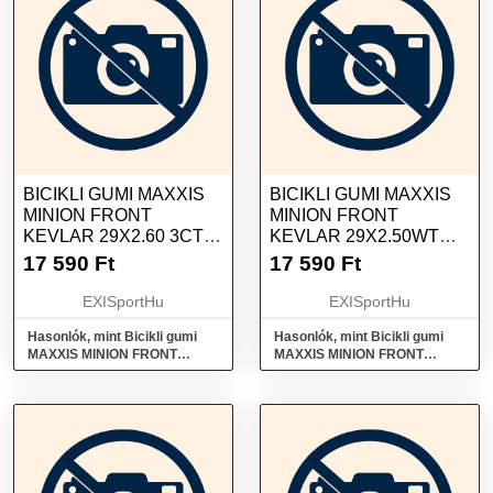
BICIKLI GUMI MAXXIS
BICIKLI GUMI MAXXIS
MINION FRONT
MINION FRONT
KEVLAR 29X2.60 3CT
KEVLAR 29X2.50WT
EXO+ TR
3CT EXO+ TR
17 590
Ft
17 590
Ft
EXISportHu
EXISportHu
Hasonlók, mint Bicikli gumi
Hasonlók, mint Bicikli gumi
MAXXIS MINION FRONT
MAXXIS MINION FRONT
kevlar 29x2.60 3CT EXO+ TR
kevlar 29x2.50WT 3CT EXO+
TR