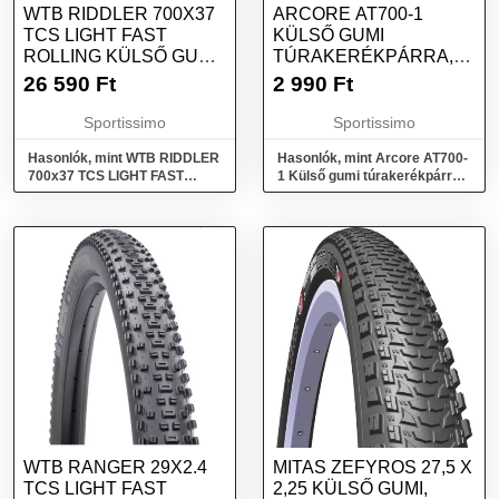
WTB RIDDLER 700X37
ARCORE AT700-1
TCS LIGHT FAST
KÜLSŐ GUMI
ROLLING KÜLSŐ GUMI,
TÚRAKERÉKPÁRRA,
FEKETE, MÉRET
FEKETE, MÉRET
26 590
Ft
2 990
Ft
Sportissimo
Sportissimo
Hasonlók, mint WTB RIDDLER
Hasonlók, mint Arcore AT700-
700x37 TCS LIGHT FAST
1 Külső gumi túrakerékpárra,
ROLLING Külső gumi, fekete,
fekete, méret
méret
WTB RANGER 29X2.4
MITAS ZEFYROS 27,5 X
TCS LIGHT FAST
2,25 KÜLSŐ GUMI,