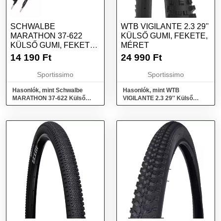
SCHWALBE
WTB VIGILANTE 2.3 29''
MARATHON 37-622
KÜLSŐ GUMI, FEKETE,
KÜLSŐ GUMI, FEKETE,
MÉRET
MÉRET
14 190
Ft
24 990
Ft
Sportissimo
Sportissimo
Hasonlók, mint Schwalbe
Hasonlók, mint WTB
MARATHON 37-622 Külső
VIGILANTE 2.3 29'' Külső
gumi, fekete, méret
gumi, fekete, méret