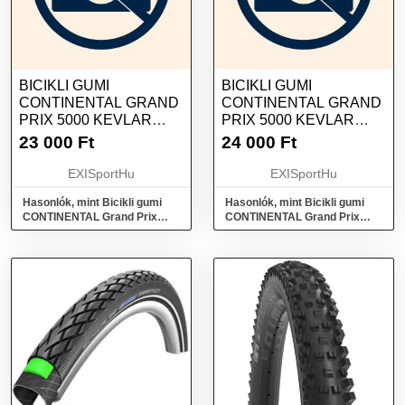
BICIKLI GUMI
BICIKLI GUMI
CONTINENTAL GRAND
CONTINENTAL GRAND
PRIX 5000 KEVLAR
PRIX 5000 KEVLAR
700X28C
700X25C
23 000
Ft
24 000
Ft
EXISportHu
EXISportHu
Hasonlók, mint Bicikli gumi
Hasonlók, mint Bicikli gumi
CONTINENTAL Grand Prix
CONTINENTAL Grand Prix
5000 Kevlar 700x28C
5000 kevlar 700x25C