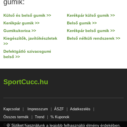
gumik:
Külső és belső gumik >>
Kerékpár külső gumik >>
Kerékpár gumik >>
Belső gumik >>
Gumikukorica >>
Kerékpár belső gumik >>
Kiegészítők, javítókészletek
Belső nélküli rendszerek >>
>>
Defektgátló szivacsgumi
belső >>
SportCucc.hu
Kapcsolat
Impresszum
ÁSZF
Adatkezelés
Összes termék
Trend
% Kuponok
© 2026 SportCucc.hu
🍪 Sütiket használunk a legjobb felhasználói élmény érdekében.