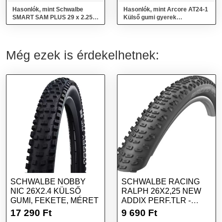
Hasonlók, mint Schwalbe
Hasonlók, mint Arcore AT24-1
SMART SAM PLUS 29 x 2.25
Külső gumi gyerek
Külső gumi, fekete, méret
kerékpárhoz, fekete, méret
Még ezek is érdekelhetnek:
SCHWALBE NOBBY
SCHWALBE RACING
NIC 26X2.4 KÜLSŐ
RALPH 26X2,25 NEW
GUMI, FEKETE, MÉRET
ADDIX PERF.TLR -
HAJTOGATHATÓ
17 290
Ft
9 690
Ft