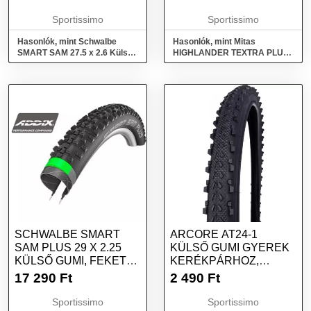
Sportissimo
Sportissimo
Hasonlók, mint Schwalbe
Hasonlók, mint Mitas
SMART SAM 27.5 x 2.6 Külső
HIGHLANDER TEXTRA PLUS
gumi, fekete, méret
29 x 2,45 Külső gumi, fekete,
méret
SCHWALBE SMART
ARCORE AT24-1
SAM PLUS 29 X 2.25
KÜLSŐ GUMI GYEREK
KÜLSŐ GUMI, FEKETE,
KERÉKPÁRHOZ,
MÉRET
FEKETE, MÉRET
17 290
Ft
2 490
Ft
Sportissimo
Sportissimo