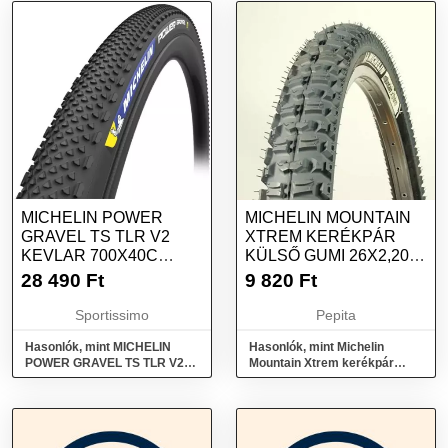
MICHELIN POWER
MICHELIN MOUNTAIN
GRAVEL TS TLR V2
XTREM KERÉKPÁR
KEVLAR 700X40C
KÜLSŐ GUMI 26X2,20
KÜLSŐ GUMI, FEKETE,
FEKETE
28 490
Ft
9 820
Ft
MÉRET
Sportissimo
Pepita
Hasonlók, mint MICHELIN
Hasonlók, mint Michelin
POWER GRAVEL TS TLR V2
Mountain Xtrem kerékpár
KEVLAR 700X40C Külső
Külső gumi 26x2,20 fekete
gumi, fekete, méret