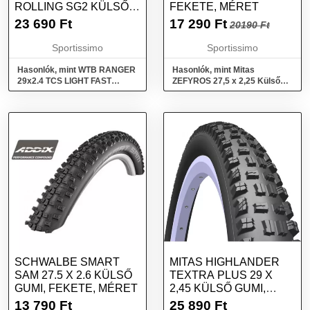
ROLLING SG2 KÜLSŐ
FEKETE, MÉRET
GUMI, FEKETE, MÉRET
23 690
Ft
17 290
Ft
20190 Ft
Sportissimo
Sportissimo
Hasonlók, mint WTB RANGER
Hasonlók, mint Mitas
29x2.4 TCS LIGHT FAST
ZEFYROS 27,5 x 2,25 Külső
ROLLING SG2 Külső gumi,
gumi, fekete, méret
fekete, méret
SCHWALBE SMART
MITAS HIGHLANDER
SAM 27.5 X 2.6 KÜLSŐ
TEXTRA PLUS 29 X
GUMI, FEKETE, MÉRET
2,45 KÜLSŐ GUMI,
FEKETE, MÉRET
13 790
Ft
25 890
Ft