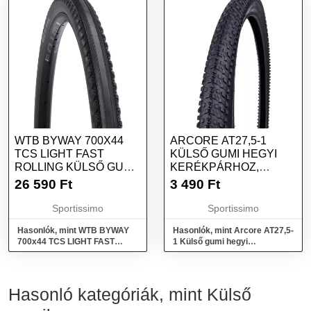
WTB BYWAY 700X44
ARCORE AT27,5-1
TCS LIGHT FAST
KÜLSŐ GUMI HEGYI
ROLLING KÜLSŐ GUMI,
KERÉKPÁRHOZ,
FEKETE, MÉRET
FEKETE, MÉRET
26 590
Ft
3 490
Ft
Sportissimo
Sportissimo
Hasonlók, mint WTB BYWAY
Hasonlók, mint Arcore AT27,5-
700x44 TCS LIGHT FAST
1 Külső gumi hegyi
ROLLING Külső gumi, fekete,
kerékpárhoz, fekete, méret
méret
Hasonló kategóriák, mint Külső