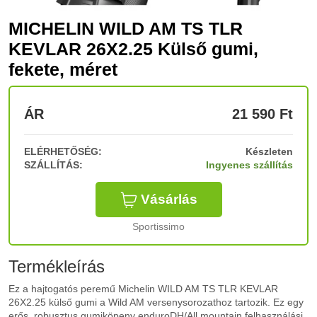
MICHELIN WILD AM TS TLR
KEVLAR 26X2.25 Külső gumi,
fekete, méret
ÁR
21 590
Ft
ELÉRHETŐSÉG:
Készleten
SZÁLLÍTÁS:
Ingyenes szállítás
Vásárlás
Sportissimo
Termékleírás
Ez a hajtogatós peremű Michelin WILD AM TS TLR KEVLAR
26X2.25 külső gumi a Wild AM versenysorozathoz tartozik. Ez egy
erős, robusztus gumiköpeny enduroDH/All mountain felhasználási