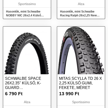
Sportissimo
Alza
Hasonlók, mint Schwalbe
Hasonlók, mint Schwalbe
NOBBY NIC 26x2.4 Külső
Racing Ralph 26x2,25 New
gumi, fekete, méret
Addix Perf.TLR - hajtogatható
SCHWALBE SPACE
MITAS SCYLLA TD 26 X
26X2.35" KÜLSŐ, K-
2,25 KÜLSŐ GUMI,
GUARD
FEKETE, MÉRET
DEFEKTVÉDELEM
6 790
Ft
13 990
Ft
Alza
Sportissimo