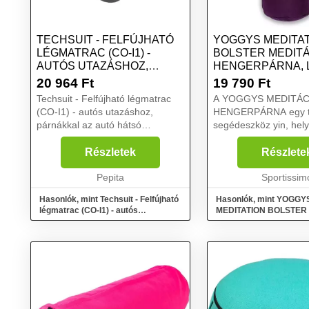
TECHSUIT - FELFÚJHATÓ
YOGGYS MEDITA
LÉGMATRAC (CO-I1) -
BOLSTER MEDIT
AUTÓS UTAZÁSHOZ,
HENGERPÁRNA, L
PÁRNÁK...
MÉRET
20 964
Ft
19 790
Ft
Techsuit - Felfújható légmatrac
A YOGGYS MEDITÁC
(CO-I1) - autós utazáshoz,
HENGERPÁRNA egy t
párnákkal az autó hátsó
segédeszköz yin, helyr
üléséhez, 130 x 85 cm - fekete
kismama vagy hatha 
szürke...
igazából remek válas
Részletek
Részlete
bárkinek, aki szeretne
Pepita
és ellazulni. Rehabilit
Sportissim
gyakor...
Hasonlók, mint Techsuit - Felfújható
Hasonlók, mint YOGGY
légmatrac (CO-I1) - autós
MEDITATION BOLSTER 
utazáshoz, párnák...
hengerpárna, lila, méret