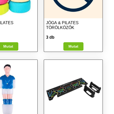
ILATES
JÓGA & PILATES
TÖRÖLKÖZŐK
3 db
Mutat
Mutat