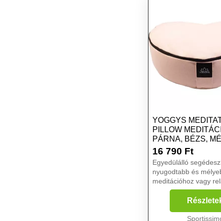
YOGGYS MEDITA
PILLOW MEDITÁC
PÁRNA, BÉZS, M
16 790
Ft
Egyedülálló segédesz
nyugodtabb és mélye
meditációhoz vagy re
A YOGGYS SZÍV medi
párna kellő kényelme
Részlete
koncentrációt és minő
zavaró tényezők nélkü
Sportissim