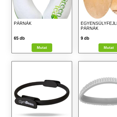
PÁRNÁK
EGYENSÚLYFEJL
PÁRNÁK
65 db
9 db
Mutat
Mutat