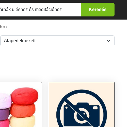
óhoz
: