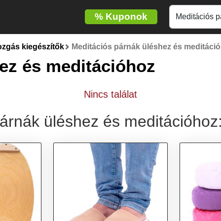
%
Kuponok
ozgás kiegészítők
Meditációs párnák üléshez és meditáci
ez és meditációhoz
Nincs találat
párnák üléshez és meditációhoz