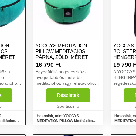
TION
YOGGYS MEDITATION
YOGGYS 
IÓS
PILLOW MEDITÁCIÓS
BOLSTER
 MÉRET
PÁRNA, ZÖLD, MÉRET
HENGERP
MÉRET
16 790
Ft
19 790
F
köz a
Egyedülálló segédeszköz a
A YOGGYS
bb
nyugodtabb és mélyebb
HENGERPÁR
laxációhoz.
meditációhoz vagy relaxációhoz.
segédeszköz 
s párna
A YOGGYS MANDALA
kismama va
nyebb
meditációs párna kellő
igazából re
k
Részletek
ségi,
kényelmet, könnyebb
bárkinek, ak
li
o
koncentrációt és minőségi,
Sportissimo
és ellazulni
zavaró tényezők nélküli
gyakor...
S
Hasonlók, mint YOGGYS
Hasonlók, 
meditáció...
ditációs
MEDITATION PILLOW Meditációs
MEDITATION
párna, zöld, méret
hengerpárna