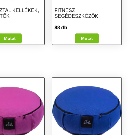
ZTAL KELLÉKEK,
FITNESZ
ÍTŐK
SEGÉDESZKÖZÖK
88 db
Mutat
Mutat