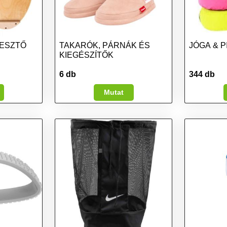
ESZTŐ
TAKARÓK, PÁRNÁK ÉS
JÓGA & P
KIEGÉSZÍTŐK
6 db
344 db
Mutat