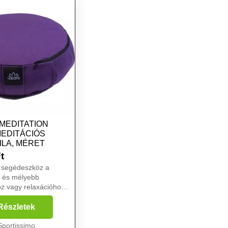
MEDITATION
MEDITÁCIÓS
ILA, MÉRET
t
ó segédeszköz a
 és mélyebb
z vagy relaxációhoz.
editációs párna
lmet, könnyebb
Részletek
ót és minőségi,
ezők nélküli
Sportissimo