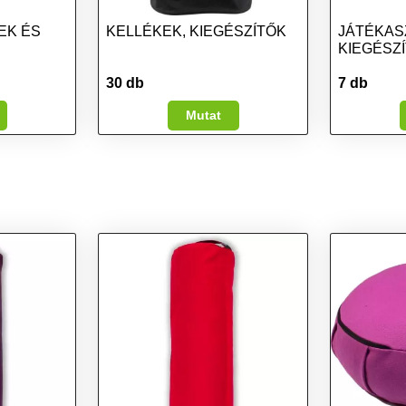
EK ÉS
KELLÉKEK, KIEGÉSZÍTŐK
JÁTÉKAS
KIEGÉSZ
30 db
7 db
Mutat