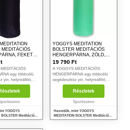
MEDITATION
YOGGYS MEDITATION
 MEDITÁCIÓS
BOLSTER MEDITÁCIÓS
ÁRNA, FEKETE,
HENGERPÁRNA, ZÖLD,
MÉRET
t
19 790
Ft
 MEDITÁCIÓS
A YOGGYS MEDITÁCIÓS
NA egy többcélú
HENGERPÁRNA egy többcélú
yin, helyreállító,
segédeszköz yin, helyreállító,
gy hatha jógához, de
kismama vagy hatha jógához, de
mek választás
igazából remek választás
Részletek
Részletek
i szeretne relaxálni
bárkinek, aki szeretne relaxálni
. Rehabilitációs
Sportissimo
és ellazulni. Rehabilitációs
Sportissimo
gyakor...
mint YOGGYS
Hasonlók, mint YOGGYS
 BOLSTER Meditációs
MEDITATION BOLSTER Meditációs
, fekete, méret
hengerpárna, zöld, méret