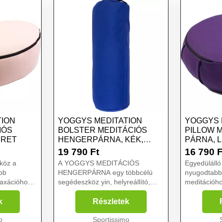
TION
YOGGYS MEDITATION
YOGGYS 
IÓS
BOLSTER MEDITÁCIÓS
PILLOW 
ÉRET
HENGERPÁRNA, KÉK,
PÁRNA, L
MÉRET
19 790
Ft
16 790
F
köz a
A YOGGYS MEDITÁCIÓS
Egyedüláll
bb
HENGERPÁRNA egy többcélú
nyugodtabb
laxációhoz.
segédeszköz yin, helyreállító,
meditációho
tációs
kismama vagy hatha jógához, de
A YOGGYS m
t, könnyebb
igazából remek választás
kellő kénye
k
Részletek
ségi,
bárkinek, aki szeretne relaxálni
koncentráci
li
o
és ellazulni. Rehabilitációs
Sportissimo
zavaró tény