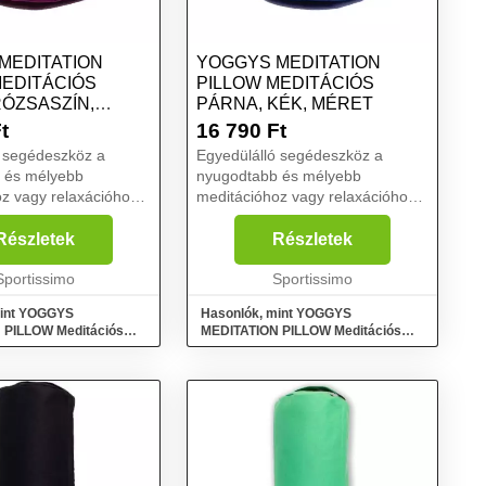
MEDITATION
YOGGYS MEDITATION
MEDITÁCIÓS
PILLOW MEDITÁCIÓS
RÓZSASZÍN,
PÁRNA, KÉK, MÉRET
t
16 790
Ft
ó segédeszköz a
Egyedülálló segédeszköz a
 és mélyebb
nyugodtabb és mélyebb
z vagy relaxációhoz.
meditációhoz vagy relaxációhoz.
editációs párna
A YOGGYS meditációs párna
lmet, könnyebb
kellő kényelmet, könnyebb
Részletek
Részletek
ót és minőségi,
koncentrációt és minőségi,
ezők nélküli
Sportissimo
zavaró tényezők nélküli
Sportissimo
arant...
meditációt garant...
mint YOGGYS
Hasonlók, mint YOGGYS
 PILLOW Meditációs
MEDITATION PILLOW Meditációs
szín, méret
párna, kék, méret