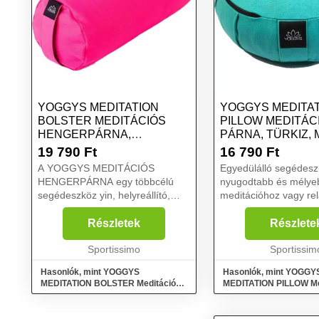
YOGGYS MEDITATION
YOGGYS MEDITA
BOLSTER MEDITÁCIÓS
PILLOW MEDITÁC
HENGERPÁRNA,
PÁRNA, TÜRKIZ,
RÓZSASZÍN, MÉRET
19 790
Ft
16 790
Ft
A YOGGYS MEDITÁCIÓS
Egyedülálló segédesz
HENGERPÁRNA egy többcélú
nyugodtabb és mélye
segédeszköz yin, helyreállító,
meditációhoz vagy re
kismama vagy hatha jógához, de
A YOGGYS meditáció
igazából remek választás
kellő kényelmet, kön
Részletek
Részlete
bárkinek, aki szeretne relaxálni
koncentrációt és minő
és ellazulni. Rehabilitációs
Sportissimo
zavaró tényezők nélkü
Sportissim
gyakor...
meditációt garant...
Hasonlók, mint YOGGYS
Hasonlók, mint YOGGY
MEDITATION BOLSTER Meditációs
MEDITATION PILLOW Me
hengerpárna, rózsaszín, méret
párna, türkiz, méret