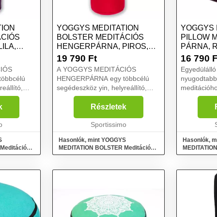
TION
YOGGYS MEDITATION
YOGGYS 
ÁCIÓS
BOLSTER MEDITÁCIÓS
PILLOW 
ILA,
HENGERPÁRNA, PIROS,
PÁRNA, 
MÉRET
MÉRET
19 790
Ft
16 790
F
IÓS
A YOGGYS MEDITÁCIÓS
Egyedüláll
öbbcélú
HENGERPÁRNA egy többcélú
nyugodtabb
eállító,
segédeszköz yin, helyreállító,
meditációho
jógához, de
kismama vagy hatha jógához, de
A YOGGYS m
ztás
igazából remek választás
kellő kénye
k
Részletek
 relaxálni
bárkinek, aki szeretne relaxálni
koncentráci
ációs
o
és ellazulni. Rehabilitációs
Sportissimo
zavaró tény
gyakor...
meditációt g
S
Hasonlók, mint YOGGYS
Hasonlók, 
Meditációs
MEDITATION BOLSTER Meditációs
MEDITATION
hengerpárna, piros, méret
párna, rózsa