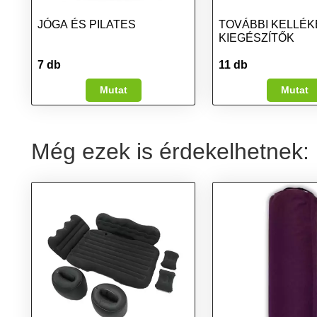
JÓGA ÉS PILATES
TOVÁBBI KELLÉK
KIEGÉSZÍTŐK
7 db
11 db
Mutat
Mutat
Még ezek is érdekelhetnek: