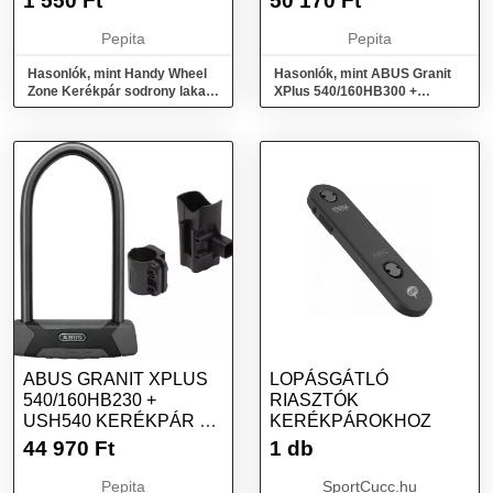
1 550
Ft
50 170
Ft
Pepita
Pepita
Hasonlók, mint Handy Wheel
Hasonlók, mint ABUS Granit
Zone Kerékpár sodrony lakat -
XPlus 540/160HB300 +
57077GR kerékpár zár 12...
EaZyKF kerékpár U lakat
ABUS GRANIT XPLUS
LOPÁSGÁTLÓ
540/160HB230 +
RIASZTÓK
USH540 KERÉKPÁR U
KERÉKPÁROKHOZ
LAKAT
44 970
Ft
1 db
Pepita
SportCucc.hu