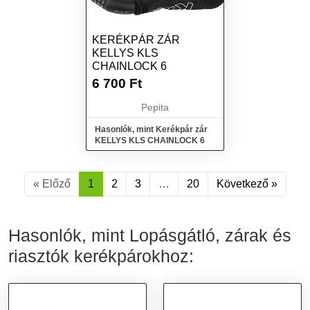
KERÉKPÁR ZÁR
KELLYS KLS
CHAINLOCK 6
6 700
Ft
Pepita
Hasonlók, mint Kerékpár zár
KELLYS KLS CHAINLOCK 6
« Előző
1
2
3
…
20
Következő »
Hasonlók, mint Lopásgátló, zárak és
riasztók kerékpárokhoz: