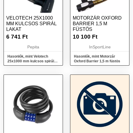
VELOTECH 25X1000
MOTORZÁR OXFORD
MM KULCSOS SPIRÁL
BARRIER 1,5 M
LAKAT
FÜSTÖS
6 741
Ft
10 100
Ft
Pepita
InSportLine
Hasonlók, mint Velotech
Hasonlók, mint Motorzár
25x1000 mm kulcsos spirál
Oxford Barrier 1,5 m füstös
lakat