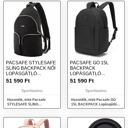
PACSAFE STYLESAFE
PACSAFE GO 15L
SLING BACKPACK NŐI
BACKPACK
LOPÁSGÁTLÓ
LOPÁSGÁTLÓ
HÁTIZSÁK, FEKETE,
HÁTIZSÁK, FEKETE,
51 590
Ft
51 590
Ft
MÉRET
MÉRET
Sportissimo
Sportissimo
Hasonlók, mint Pacsafe
Hasonlók, mint Pacsafe GO
STYLESAFE SLING
15L BACKPACK Lopásgátló
BACKPACK Női lopásgátló
hátizsák, fekete, méret
hátizsák, fekete, méret