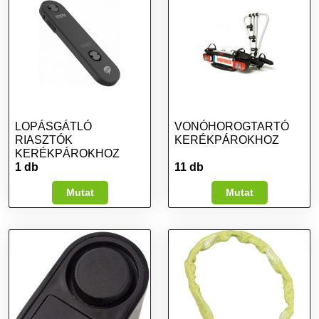
LOPÁSGÁTLÓ
VONÓHOROGTARTÓ
RIASZTÓK
KERÉKPÁROKHOZ
KERÉKPÁROKHOZ
1 db
11 db
Mutat
Mutat