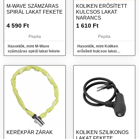
M-WAVE SZÁMZÁRAS
KOLIKEN ERŐSÍTETT
SPIRÁL LAKAT FEKETE
KULCSOS LAKAT
NARANCS
4 590
Ft
1 610
Ft
Pepita
Pepita
Hasonlók, mint M-Wave
Hasonlók, mint Koliken
számzáras spirál lakat fekete
erősített kulcsos lakat
narancs
KERÉKPÁR ZÁRAK
KOLIKEN SZILIKONOS
LAKAT FEKETE