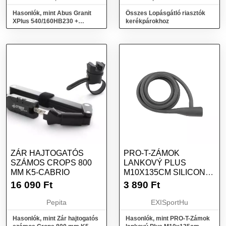
Hasonlók, mint Abus Granit
Összes Lopásgátló riasztók
XPlus 540/160HB230 +
kerékpárokhoz
USH540 Kerékpár U lakat
ZÁR HAJTOGATÓS
PRO-T-ZÁMOK
SZÁMOS CROPS 800
LANKOVÝ PLUS
MM K5-CABRIO
M10X135CM SILICONE
GREY SZÜRKE
16 090
Ft
3 890
Ft
Pepita
EXISportHu
Hasonlók, mint Zár hajtogatós
Hasonlók, mint PRO-T-Zámok