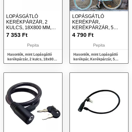
LOPÁSGÁTLÓ
LOPÁSGÁTLÓ
KERÉKPÁRZÁR, 2
KERÉKPÁR,
KULCS, 18X800 MM,
KERÉKPÁRZÁR, 5
STREND PRO
SZÁMJEGYŰ REJTJEL,
7 353
Ft
4 790
Ft
HOSSZA 90C...
Pepita
Pepita
Hasonlók, mint Lopásgátló
Hasonlók, mint Lopásgátló
kerékpárzár, 2 kulcs, 18x800
kerékpár, Kerékpárzár, 5
mm, Strend Pro
számjegyű rejtjel, hossza
90c...