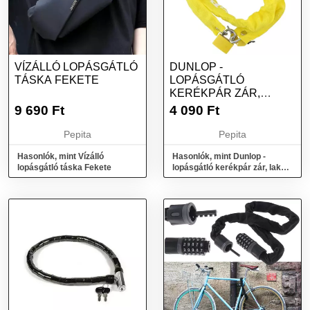
VÍZÁLLÓ LOPÁSGÁTLÓ
DUNLOP -
TÁSKA FEKETE
LOPÁSGÁTLÓ
KERÉKPÁR ZÁR,
LAKAT 90 CM (SÁRGA)
9 690
Ft
4 090
Ft
Pepita
Pepita
Hasonlók, mint Vízálló
Hasonlók, mint Dunlop -
lopásgátló táska Fekete
lopásgátló kerékpár zár, lakat
90 cm (sárga)