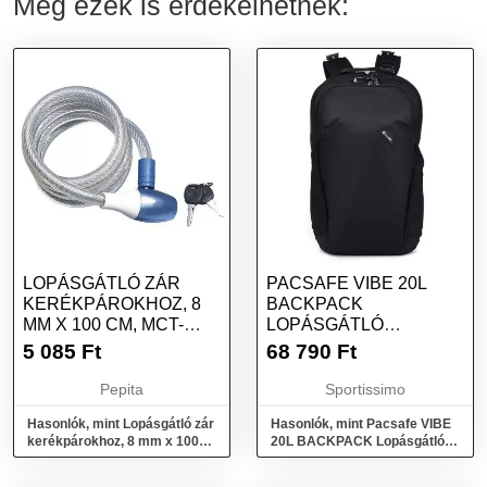
Még ezek is érdekelhetnek:
LOPÁSGÁTLÓ ZÁR
PACSAFE VIBE 20L
KERÉKPÁROKHOZ, 8
BACKPACK
MM X 100 CM, MCT-
LOPÁSGÁTLÓ
BYC21AB
HÁTIZSÁK, FEKETE,
5 085
Ft
68 790
Ft
MÉRET
Pepita
Sportissimo
Hasonlók, mint Lopásgátló zár
Hasonlók, mint Pacsafe VIBE
kerékpárokhoz, 8 mm x 100
20L BACKPACK Lopásgátló
cm, MCT-BYC21AB
hátizsák, fekete, méret