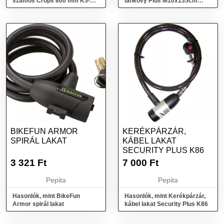
számos Crops 800 mm K5-
lankový Plus M10x135cm
CABRIO
Silicone Grey Szürke
BIKEFUN ARMOR
KERÉKPÁRZÁR,
SPIRÁL LAKAT
KÁBEL LAKAT
SECURITY PLUS K86
3 321
Ft
7 000
Ft
Pepita
Pepita
Hasonlók, mint BikeFun
Hasonlók, mint Kerékpárzár,
Armor spirál lakat
kábel lakat Security Plus K86