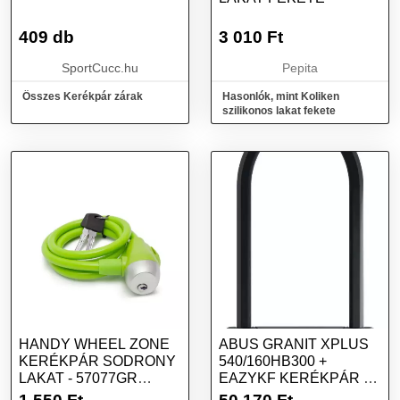
409 db
3 010
Ft
SportCucc.hu
Pepita
Összes Kerékpár zárak
Hasonlók, mint Koliken
szilikonos lakat fekete
HANDY WHEEL ZONE
ABUS GRANIT XPLUS
KERÉKPÁR SODRONY
540/160HB300 +
LAKAT - 57077GR
EAZYKF KERÉKPÁR U
KERÉKPÁR ZÁR 12...
LAKAT