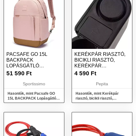
PACSAFE GO 15L
KERÉKPÁR RIASZTÓ,
BACKPACK
BICIKLI RIASZTÓ,
LOPÁSGÁTLÓ
KERÉKPÁR
HÁTIZSÁK,
LOPÁSGÁTLÓ
51 590
Ft
4 590
Ft
RÓZSASZÍN, MÉRET
Sportissimo
Pepita
Hasonlók, mint Pacsafe GO
Hasonlók, mint Kerékpár
15L BACKPACK Lopásgátló
riasztó, bicikli riasztó,
hátizsák, rózsaszín, méret
kerékpár lopásgátló