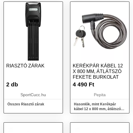
RIASZTÓ ZÁRAK
KERÉKPÁR KÁBEL 12
X 800 MM, ÁTLÁTSZÓ
FEKETE BURKOLAT
2 db
4 490
Ft
SportCucc.hu
Pepita
Összes Riasztó zárak
Hasonlók, mint Kerékpár
kábel 12 x 800 mm, átlátszó
fekete burkolat