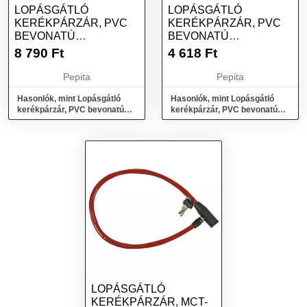
LOPÁSGÁTLÓ
LOPÁSGÁTLÓ
KERÉKPÁRZÁR, PVC
KERÉKPÁRZÁR, PVC
BEVONATÚ
BEVONATÚ
ACÉLKÁBEL 12X650MM
ACÉLKÁBEL, 2 KULCS,
8 790
Ft
4 618
Ft
+ 2 DB KULCS
10X650 M...
Pepita
Pepita
Hasonlók, mint Lopásgátló
Hasonlók, mint Lopásgátló
kerékpárzár, PVC bevonatú
kerékpárzár, PVC bevonatú
acélkábel 12x650mm + 2 db
acélkábel, 2 kulcs, 10x650 m...
kulcs
LOPÁSGÁTLÓ
KERÉKPÁRZÁR, MCT-