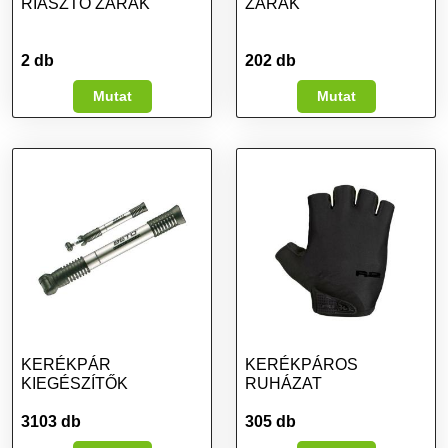
RIASZTÓ ZÁRAK
ZÁRAK
2 db
202 db
Mutat
Mutat
KERÉKPÁR
KERÉKPÁROS
KIEGÉSZÍTŐK
RUHÁZAT
3103 db
305 db