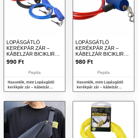
LOPÁSGÁTLÓ
LOPÁSGÁTLÓ
KERÉKPÁR ZÁR –
KERÉKPÁR ZÁR –
KÁBELZÁR BICIKLIRE
KÁBELZÁR BICIKLIRE
(BB-3181)
(BB3181)
990
Ft
980
Ft
Pepita
Pepita
Hasonlók, mint Lopásgátló
Hasonlók, mint Lopásgátló
kerékpár zár – kábelzár
kerékpár zár – kábelzár
biciklire (BB-3181)
biciklire (BB3181)