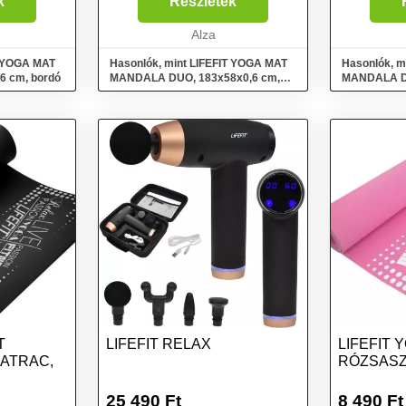
k
Részletek
Alza
T YOGA MAT
Hasonlók, mint LIFEFIT YOGA MAT
Hasonlók, m
6 cm, bordó
MANDALA DUO, 183x58x0,6 cm,
MANDALA DU
zöld
rózsaszín
T
LIFEFIT RELAX
LIFEFIT 
ATRAC,
RÓZSASZ
25 490
Ft
8 490
Ft