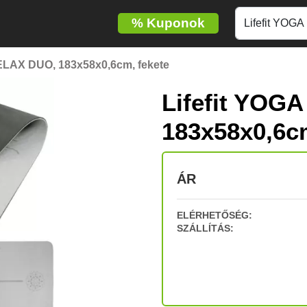
%
Kuponok
ELAX DUO, 183x58x0,6cm, fekete
Lifefit YOG
183x58x0,6cm
ÁR
ELÉRHETŐSÉG:
SZÁLLÍTÁS: