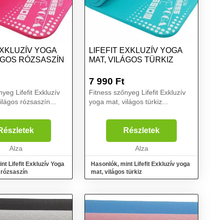
EXKLUZÍV YOGA
LIFEFIT EXKLUZÍV YOGA
ÁGOS RÓZSASZÍN
MAT, VILÁGOS TÜRKIZ
7 990
Ft
yeg Lifefit Exkluzív
Fitness szőnyeg Lifefit Exkluzív
ilágos rózsaszín...
yoga mat, világos türkiz...
Részletek
Részletek
Alza
Alza
nt Lifefit Exkluzív Yoga
Hasonlók, mint Lifefit Exkluzív yoga
 rózsaszín
mat, világos türkiz