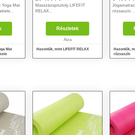
it Yoga Mat
Masszázspisztoly LIFEFIT
Jógamatrac 
ekete...
RELAX...
rózsaszín...
k
Részletek
Alza
Yoga Mat
Hasonlók, mint LIFEFIT RELAX
Hasonlók, mi
kete
rózsaszín