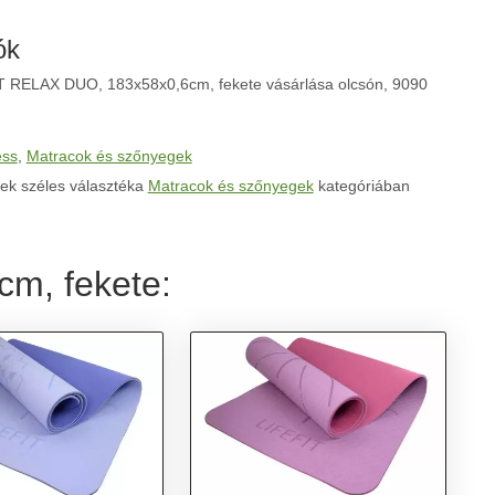
ók
T RELAX DUO, 183x58x0,6cm, fekete vásárlása olcsón, 9090
ess
,
Matracok és szőnyegek
ek széles választéka
Matracok és szőnyegek
kategóriában
m, fekete: