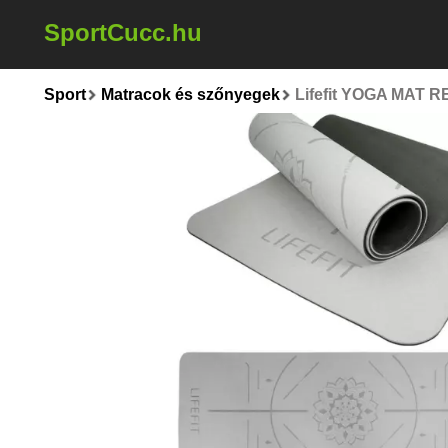
SportCucc.hu
Sport
Matracok és szőnyegek
Lifefit YOGA MAT R