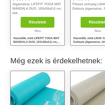
Jógamatrac LIFEFIT YOGA MAT
Fitness szőnyeg Lifef
MANDALA DUO, 183x58x0,6 cm,
Exkluziv jógamatrac, f
kék...
Részletek
Részlete
Alza
Alza
Hasonlók, mint LIFEFIT YOGA MAT
Hasonlók, mint Lifefit 
MANDALA DUO, 183x58x0,6 cm,
Exkluziv jógamatrac, fe
kék
Még ezek is érdekelhetnek: