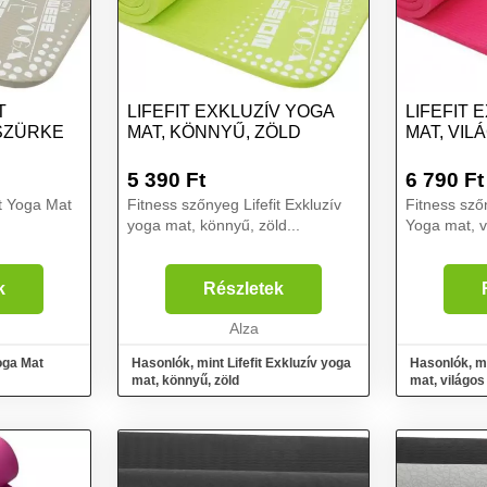
T
LIFEFIT EXKLUZÍV YOGA
LIFEFIT 
SZÜRKE
MAT, KÖNNYŰ, ZÖLD
MAT, VIL
5 390
Ft
6 790
Ft
it Yoga Mat
Fitness szőnyeg Lifefit Exkluzív
Fitness szőn
yoga mat, könnyű, zöld...
Yoga mat, v
k
Részletek
Alza
Yoga Mat
Hasonlók, mint Lifefit Exkluzív yoga
Hasonlók, mi
mat, könnyű, zöld
mat, világos