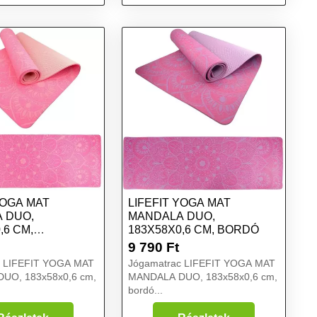
rózsaszín
YOGA MAT
LIFEFIT YOGA MAT
 DUO,
MANDALA DUO,
,6 CM,
183X58X0,6 CM, BORDÓ
ÍN
9 790
Ft
c LIFEFIT YOGA MAT
Jógamatrac LIFEFIT YOGA MAT
UO, 183x58x0,6 cm,
MANDALA DUO, 183x58x0,6 cm,
bordó...