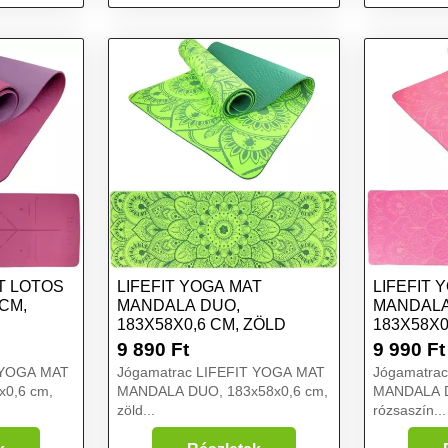
T LOTOS
LIFEFIT YOGA MAT
LIFEFIT 
 CM,
MANDALA DUO,
MANDALA
183X58X0,6 CM, ZÖLD
183X58X0
RÓZSASZ
9 890
Ft
9 990
Ft
 YOGA MAT
Jógamatrac LIFEFIT YOGA MAT
Jógamatra
0,6 cm,
MANDALA DUO, 183x58x0,6 cm,
MANDALA D
zöld...
rózsaszín...