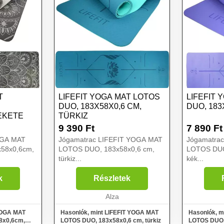
T
LIFEFIT YOGA MAT LOTOS
LIFEFIT 
DUO, 183X58X0,6 CM,
DUO, 183
FEKETE
TÜRKIZ
9 390
Ft
7 890
Ft
YOGA MAT
Jógamatrac LIFEFIT YOGA MAT
Jógamatra
58x0,6cm,
LOTOS DUO, 183x58x0,6 cm,
LOTOS DUO
türkiz...
kék...
k
Részletek
Alza
 YOGA MAT
Hasonlók, mint LIFEFIT YOGA MAT
Hasonlók, m
8x0,6cm,
LOTOS DUO, 183x58x0,6 cm, türkiz
LOTOS DUO,