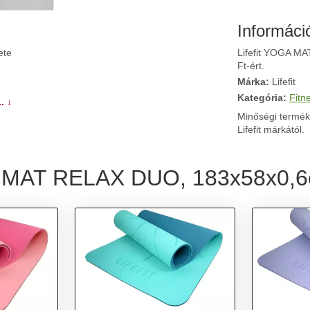
Informáci
ete
Lifefit YOGA MA
Ft-ért.
Márka:
Lifefit
Kategória:
Fitn
. ↓
Minőségi termék
Lifefit márkától.
GA MAT RELAX DUO, 183x58x0,6c