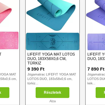
T
LIFEFIT YOGA MAT LOTOS
LIFEFIT 
DUO, 183X58X0,6 CM,
DUO, 183
TÜRKIZ
9 390
Ft
7 890
Ft
 YOGA MAT
Jógamatrac LIFEFIT YOGA MAT
Jógamatra
58x0,6 cm,
LOTOS DUO, 183x58x0,6 cm,
LOTOS DUO
türkiz...
kék...
k
Részletek
Alza