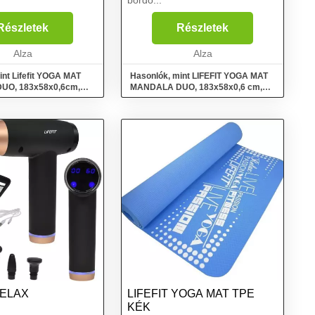
bordó...
Részletek
Részletek
Alza
Alza
int Lifefit YOGA MAT
Hasonlók, mint LIFEFIT YOGA MAT
UO, 183x58x0,6cm,
MANDALA DUO, 183x58x0,6 cm,
bordó
RELAX
LIFEFIT YOGA MAT TPE
KÉK