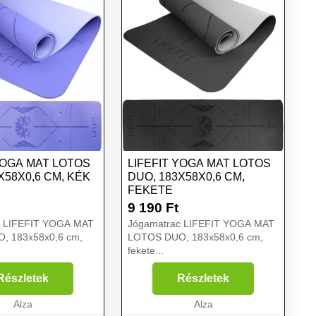
YOGA MAT LOTOS
LIFEFIT YOGA MAT LOTOS
X58X0,6 CM, KÉK
DUO, 183X58X0,6 CM,
FEKETE
9 190
Ft
c LIFEFIT YOGA MAT
Jógamatrac LIFEFIT YOGA MAT
, 183x58x0,6 cm,
LOTOS DUO, 183x58x0,6 cm,
fekete...
Részletek
Részletek
Alza
Alza