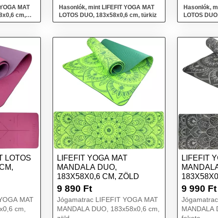
T YOGA MAT
Hasonlók, mint LIFEFIT YOGA MAT
Hasonlók, m
x0,6 cm,
LOTOS DUO, 183x58x0,6 cm, türkiz
LOTOS DUO,
T LOTOS
LIFEFIT YOGA MAT
LIFEFIT 
 CM,
MANDALA DUO,
MANDALA
183X58X0,6 CM, ZÖLD
183X58X0
9 890
Ft
9 990
Ft
 YOGA MAT
Jógamatrac LIFEFIT YOGA MAT
Jógamatrac
0,6 cm,
MANDALA DUO, 183x58x0,6 cm,
MANDALA D