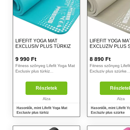
LIFEFIT YOGA MAT
LIFEFIT YOGA MA
EXCLUSIV PLUS TÜRKIZ
EXCLUZIV PLUS 
9 990
Ft
8 890
Ft
Fitness szőnyeg Lifefit Yoga Mat
Fitness szőnyeg Lifef
Exclusiv plus türkiz...
Excluziv plus szürke...
Részletek
Részlete
Alza
Alza
Hasonlók, mint Lifefit Yoga Mat
Hasonlók, mint Lifefit 
Exclusiv plus türkiz
Excluziv plus szürke