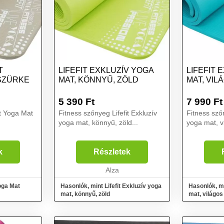
T
LIFEFIT EXKLUZÍV YOGA
LIFEFIT 
SZÜRKE
MAT, KÖNNYŰ, ZÖLD
MAT, VIL
5 390
Ft
7 990
Ft
it Yoga Mat
Fitness szőnyeg Lifefit Exkluzív
Fitness szőn
yoga mat, könnyű, zöld...
yoga mat, vi
k
Részletek
Alza
Yoga Mat
Hasonlók, mint Lifefit Exkluzív yoga
Hasonlók, mi
mat, könnyű, zöld
mat, világos