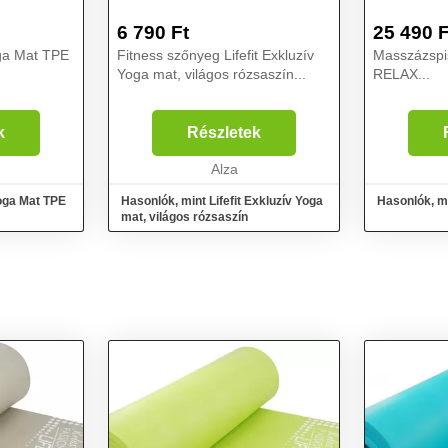
6 790
Ft
25 490
F
oga Mat TPE
Fitness szőnyeg Lifefit Exkluzív
Masszázspi
Yoga mat, világos rózsaszín...
RELAX...
k
Részletek
Alza
Yoga Mat TPE
Hasonlók, mint Lifefit Exkluzív Yoga
Hasonlók, m
mat, világos rózsaszín