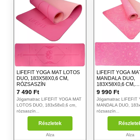
LIFEFIT YOGA MAT LOTOS
LIFEFIT YOGA MA
DUO, 183X58X0,6 CM,
MANDALA DUO,
RÓZSASZÍN
183X58X0,6 CM,
RÓZSASZÍN
7 490
Ft
9 990
Ft
Jógamatrac LIFEFIT YOGA MAT
Jógamatrac LIFEFIT
LOTOS DUO, 183x58x0,6 cm,
MANDALA DUO, 183x
rózsaszín...
rózsaszín...
Részletek
Részlete
Alza
Alza