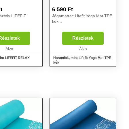
t
6 590
Ft
sztoly LIFEFIT
Jógamatrac Lifefit Yoga Mat TPE
kék...
Részletek
Részletek
Alza
Alza
int LIFEFIT RELAX
Hasonlók, mint Lifefit Yoga Mat TPE
kék