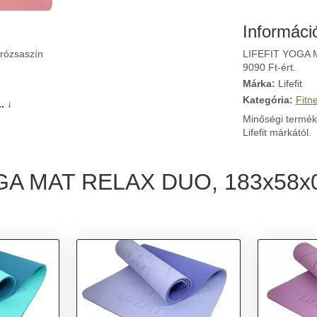
Informáci
rózsaszín
LIFEFIT YOGA M
9090 Ft-ért.
Márka:
Lifefit
Kategória:
Fitn
. ↓
Minőségi termék
Lifefit márkától.
OGA MAT RELAX DUO, 183x58x0