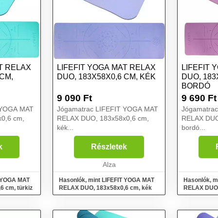
T RELAX
LIFEFIT YOGA MAT RELAX
LIFEFIT 
 CM,
DUO, 183X58X0,6 CM, KÉK
DUO, 183
BORDÓ
9 090
Ft
9 690
Ft
 YOGA MAT
Jógamatrac LIFEFIT YOGA MAT
Jógamatra
0,6 cm,
RELAX DUO, 183x58x0,6 cm,
RELAX DUO
kék...
bordó...
k
Részletek
Alza
T YOGA MAT
Hasonlók, mint LIFEFIT YOGA MAT
Hasonlók, m
 cm, türkiz
RELAX DUO, 183x58x0,6 cm, kék
RELAX DUO,