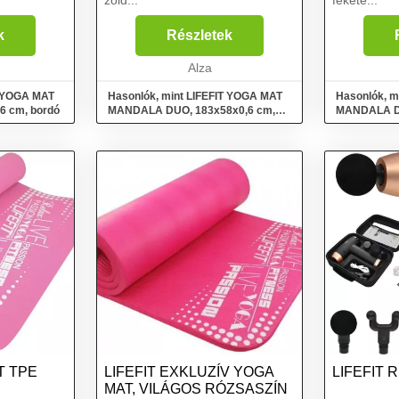
zöld...
fekete...
k
Részletek
Alza
T YOGA MAT
Hasonlók, mint LIFEFIT YOGA MAT
Hasonlók, m
6 cm, bordó
MANDALA DUO, 183x58x0,6 cm,
MANDALA D
zöld
fekete
T TPE
LIFEFIT EXKLUZÍV YOGA
LIFEFIT 
MAT, VILÁGOS RÓZSASZÍN