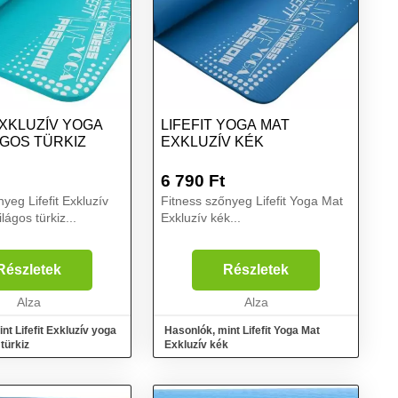
EXKLUZÍV YOGA
LIFEFIT YOGA MAT
ÁGOS TÜRKIZ
EXKLUZÍV KÉK
6 790
Ft
yeg Lifefit Exkluzív
Fitness szőnyeg Lifefit Yoga Mat
lágos türkiz...
Exkluzív kék...
Részletek
Részletek
Alza
Alza
nt Lifefit Exkluzív yoga
Hasonlók, mint Lifefit Yoga Mat
 türkiz
Exkluzív kék