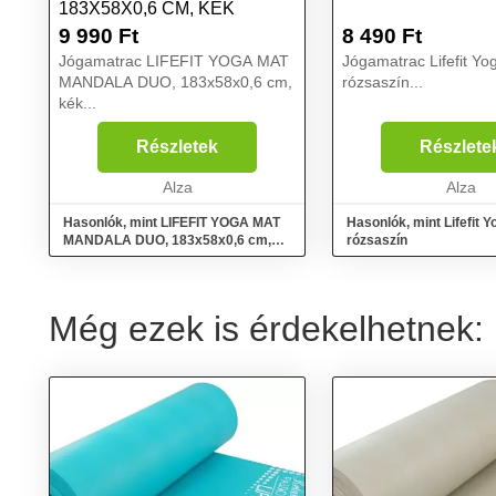
183X58X0,6 CM, KÉK
9 990
Ft
8 490
Ft
Jógamatrac LIFEFIT YOGA MAT
Jógamatrac Lifefit Y
MANDALA DUO, 183x58x0,6 cm,
rózsaszín...
kék...
Részletek
Részlete
Alza
Alza
Hasonlók, mint LIFEFIT YOGA MAT
Hasonlók, mint Lifefit 
MANDALA DUO, 183x58x0,6 cm,
rózsaszín
kék
Még ezek is érdekelhetnek: