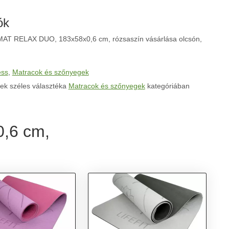
ók
AT RELAX DUO, 183x58x0,6 cm, rózsaszín vásárlása olcsón,
ess
,
Matracok és szőnyegek
ek széles választéka
Matracok és szőnyegek
kategóriában
,6 cm,