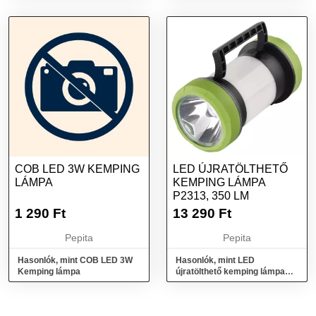
COB LED 3W KEMPING
LED ÚJRATÖLTHETŐ
LÁMPA
KEMPING LÁMPA
P2313, 350 LM
1 290
Ft
13 290
Ft
Pepita
Pepita
Hasonlók, mint COB LED 3W
Hasonlók, mint LED
Kemping lámpa
újratölthető kemping lámpa
P2313, 350 lm