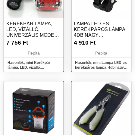
KERÉKPÁR LÁMPA,
LAMPA LED-ES
LED, VÍZÁLLÓ,
KERÉKPÁROS LÁMPA,
UNIVERZÁLIS MODELL
4DB NAGY
5 LED ELŐL 9 LED...
FÉNYEREJŰ LED-DEL
7 756
Ft
4 910
Ft
(0193578)
Pepita
Pepita
Hasonlók, mint Kerékpár
Hasonlók, mint Lampa LED-es
lámpa, LED, vízálló,
kerékpáros lámpa, 4db nagy
univerzális modell 5 Led elől 9
fényerejű LED-del (0193578)
Led...