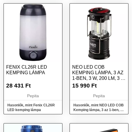
FENIX CL26R LED
NEO LED COB
KEMPING LÁMPA
KEMPING LÁMPA, 3 AZ
1-BEN, 3 W, 200 LM, 3 X
AA
28 431
Ft
15 990
Ft
Pepita
Pepita
Hasonlók, mint Fenix CL26R
Hasonlók, mint NEO LED COB
LED kemping lámpa
Kemping lámpa, 3 az 1-ben, 3
W, 200 lm, 3 x AA