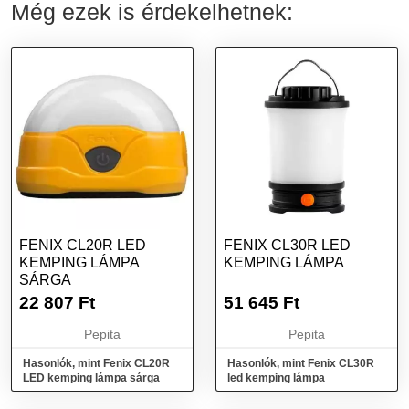
Még ezek is érdekelhetnek:
FENIX CL20R LED
FENIX CL30R LED
KEMPING LÁMPA
KEMPING LÁMPA
SÁRGA
22 807
Ft
51 645
Ft
Pepita
Pepita
Hasonlók, mint Fenix CL20R
Hasonlók, mint Fenix CL30R
LED kemping lámpa sárga
led kemping lámpa