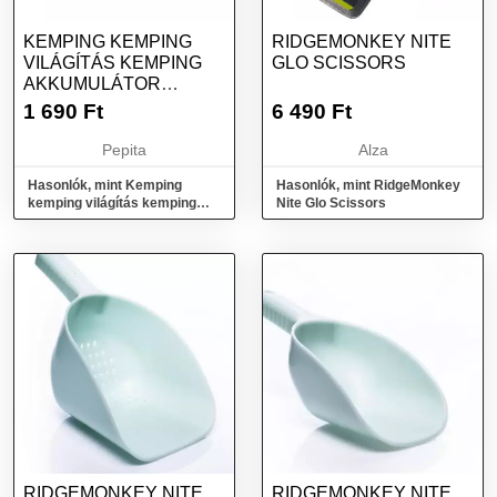
KEMPING KEMPING
RIDGEMONKEY NITE
VILÁGÍTÁS KEMPING
GLO SCISSORS
AKKUMULÁTOR
FÁKLYA 2IN1 3
1 690
Ft
6 490
Ft
ÜZEMMÓDOK
Pepita
Alza
Hasonlók, mint Kemping
Hasonlók, mint RidgeMonkey
kemping világítás kemping
Nite Glo Scissors
akkumulátor fáklya 2in1 3
üzemmódok
RIDGEMONKEY NITE
RIDGEMONKEY NITE