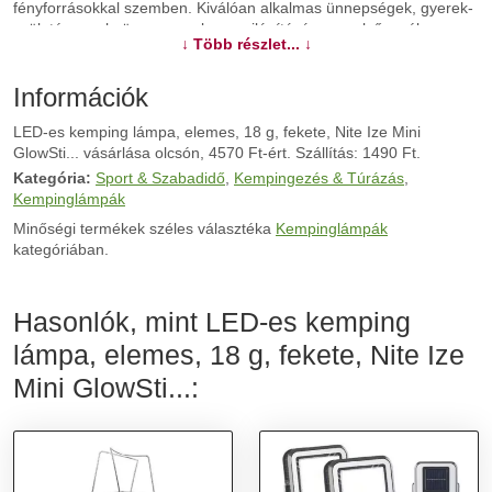
fényforrásokkal szemben. Kiválóan alkalmas ünnepségek, gyerek-
születésnapok, ünnepnapok megvilágítására, az elsősegély
↓ Több részlet... ↓
dobozhoz vagy akár egyszerűen a hétköznapokon. Karcsú
kialakítású, be- és kikapcsolása egy egyszerű forgató mozdulattal
megoldható. A könnyen cserélhető elemek 60 órán keresztül
Információk
működnek. Vízálló, és egy S-Biner karabinerrel van ellátva, az
LED-es kemping lámpa, elemes, 18 g, fekete, Nite Ize Mini
egyszerű felszereléshez. Műszaki adatok: Anyag: Műanyag ·
GlowSti... vásárlása olcsón, 4570 Ft-ért. Szállítás: 1490 Ft.
Elemek: 4 db AG3/LR41 gombelem (vele szállítjuk) · Fényforrás
típus: LED · LED-ek száma: 1 · Méret, hossz: 157 mm · Szín:
Kategória:
Sport & Szabadidő
,
Kempingezés & Túrázás
,
Fekete · Súly: 18 g · Tápellátás: Elemekről üzemeltetett · Világítási
Kempinglámpák
időtartam (max.): 60 óra · Vízálló: Igen · Zseblámpa típus:
Minőségi termékek széles választéka
Kempinglámpák
Kemping lámpa · Átmérő: 19 mm Szállítás tartalma: Glowstick ·
kategóriában.
Gombelemek · Használati útmutató
További információk>>
Hasonlók, mint LED-es kemping
lámpa, elemes, 18 g, fekete, Nite Ize
Mini GlowSti...: