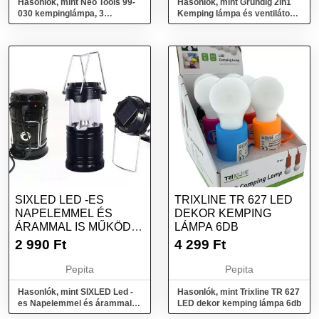
Hasonlók, mint Neo Tools 99-
Hasonlók, mint Grundig 2in1
030 kempinglámpa, 3
Kemping lámpa és ventilátor
funkciós, elemes, cob led,
12 Led
Fekete
SIXLED LED -ES
TRIXLINE TR 627 LED
NAPELEMMEL ÉS
DEKOR KEMPING
ÁRAMMAL IS MŰKÖDŐ
LÁMPA 6DB
KEMPING LÁMPA
2 990
Ft
4 299
Ft
Pepita
Pepita
Hasonlók, mint SIXLED Led -
Hasonlók, mint Trixline TR 627
es Napelemmel és árammal is
LED dekor kemping lámpa 6db
működő kemping lámpa