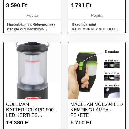
ETETŐLAPÁT
OLLÓ
3 590
Ft
4 791
Ft
Pepita
Pepita
Hasonlók, mint Ridgemonkey
Hasonlók, mint
nite glo xl fluoreszkáló
RIDGEMONKEY NITE GLO
etetőlapát
FLUORESZKÁLÓ FONOTT
ZSINÓR VÁGÓ OLLÓ
COLEMAN
MACLEAN MCE294 LED
BATTERYGUARD 600L
KEMPING LÁMPA -
LED KERTI ÉS
FEKETE
KEMPING LÁMPA -
16 380
Ft
5 710
Ft
FEKETE