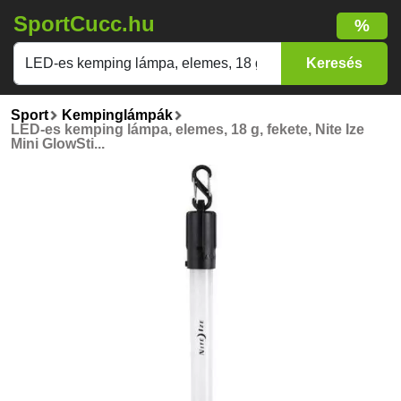
SportCucc.hu
%
Sport
Kempinglámpák
LED-es kemping lámpa, elemes, 18 g, fekete, Nite Ize
Mini GlowSti...