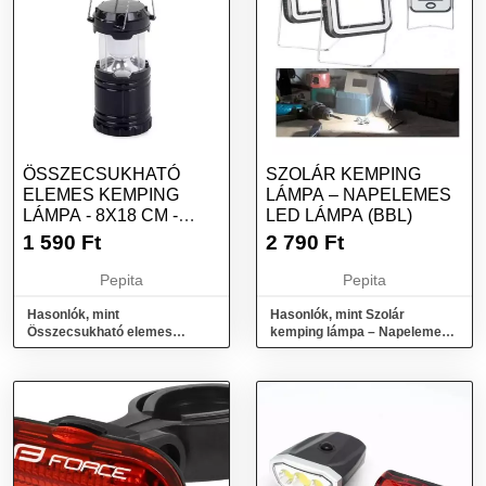
ÖSSZECSUKHATÓ
SZOLÁR KEMPING
ELEMES KEMPING
LÁMPA – NAPELEMES
LÁMPA - 8X18 CM -
LED LÁMPA (BBL)
FEKETE
1 590
Ft
2 790
Ft
Pepita
Pepita
Hasonlók, mint
Hasonlók, mint Szolár
Összecsukható elemes
kemping lámpa – Napelemes
kemping lámpa - 8x18 cm -
led lámpa (BBL)
Fekete