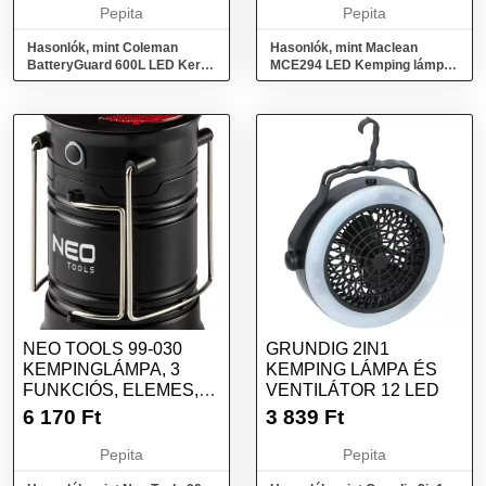
Pepita
Pepita
Hasonlók, mint Coleman
Hasonlók, mint Maclean
BatteryGuard 600L LED Kerti
MCE294 LED Kemping lámpa -
és kemping lámpa - Fekete
Fekete
NEO TOOLS 99-030
GRUNDIG 2IN1
KEMPINGLÁMPA, 3
KEMPING LÁMPA ÉS
FUNKCIÓS, ELEMES,
VENTILÁTOR 12 LED
COB LED, FEKETE
6 170
Ft
3 839
Ft
Pepita
Pepita