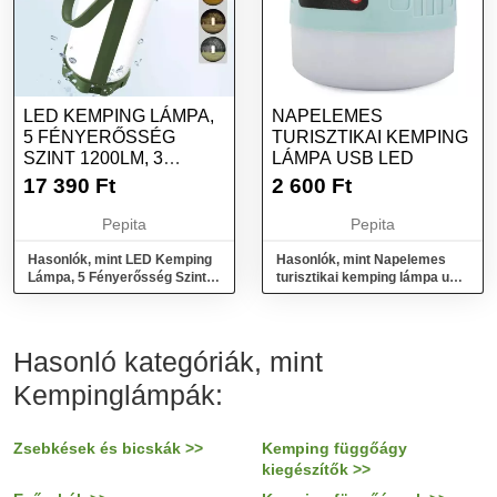
LED KEMPING LÁMPA,
NAPELEMES
5 FÉNYERŐSSÉG
TURISZTIKAI KEMPING
SZINT 1200LM, 3
LÁMPA USB LED
VILÁGÍTÁSI MÓD,...
17 390
Ft
2 600
Ft
Pepita
Pepita
Hasonlók, mint LED Kemping
Hasonlók, mint Napelemes
Lámpa, 5 Fényerősség Szint
turisztikai kemping lámpa usb
1200LM, 3 Világítási Mód,...
led
Hasonló kategóriák, mint
Kempinglámpák:
Zsebkések és bicskák >>
Kemping függőágy
kiegészítők >>