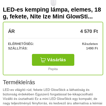
LED-es kemping lámpa, elemes, 18
g, fekete, Nite Ize Mini GlowSti...
ÁR
4 570
Ft
ELÉRHETŐSÉG:
Készleten
SZÁLLÍTÁS:
1490 Ft
Vásárlás
Pepita
Termékleírás
LED-es világító rúd, fekete LED GlowStick a láthatóság és
biztonság érdekében Egyszerű forgatással be-kikapcsolható
Vízálló és úsztatható Ez a mini LED GlowStick egy kompakt, de
nagy teljesítményű fényforrás, és kedvező áru alternatíva a kémiai