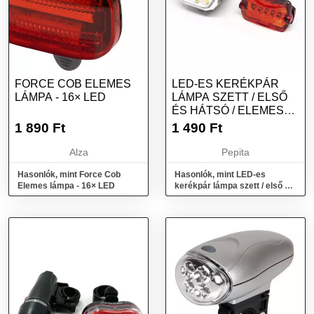
FORCE COB ELEMES
LED-ES KERÉKPÁR
LÁMPA - 16× LED
LÁMPA SZETT / ELSŐ
ÉS HÁTSÓ / ELEMES
(16766)
1 890
Ft
1 490
Ft
Alza
Pepita
Hasonlók, mint Force Cob
Hasonlók, mint LED-es
Elemes lámpa - 16× LED
kerékpár lámpa szett / első és
hátsó / elemes (16766)