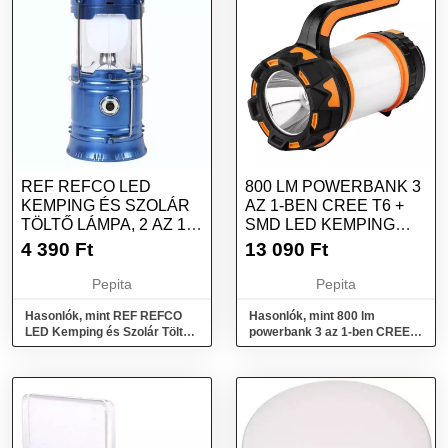
REF REFCO LED
800 LM POWERBANK 3
KEMPING ÉS SZOLÁR
AZ 1-BEN CREE T6 +
TÖLTŐ LÁMPA, 2 AZ 1-
SMD LED KEMPING
BEN, KÜLSŐ AK...
LÁMPA
4 390
Ft
13 090
Ft
Pepita
Pepita
Hasonlók, mint REF REFCO
Hasonlók, mint 800 lm
LED Kemping és Szolár Töltő
powerbank 3 az 1-ben CREE
Lámpa, 2 az 1-ben, külső ak...
T6 + SMD LED kemping lámpa