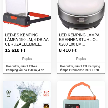
LED-ES KEMPING
LED KEMPING LÁMPA
LÁMPA 150 LM, 4 DB AA
BRENNENSTUHL OLI
CERUZAELEMMEL,
0200 180 LM
SÖTÉTSZÜRKE,...
ELEMEKRŐL
15 610
Ft
8 410
Ft
ÜZEMELTE...
Pepita
Pepita
Hasonlók, mint LED-es
Hasonlók, mint LED Kemping
kemping lámpa 150 lm, 4 db
lámpa Brennenstuhl OLI 0200
AA ceruzaelemmel,
180 lm Elemekről üzemelte...
sötétszürke,...