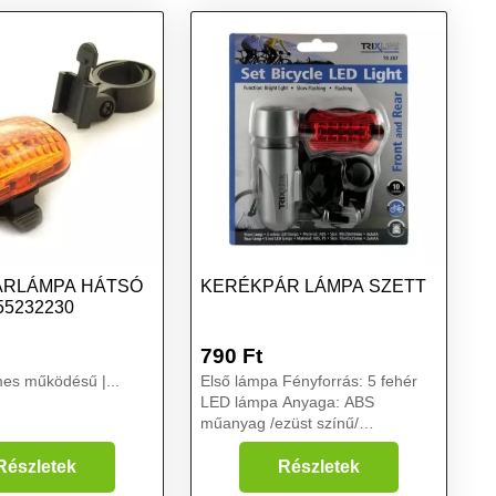
ÁRLÁMPA HÁTSÓ
KERÉKPÁR LÁMPA SZETT
55232230
790
Ft
mes működésű |...
Első lámpa Fényforrás: 5 fehér
LED lámpa Anyaga: ABS
műanyag /ezüst színű/
Áramforrás: 4xAAA Fényáram: 10
lm Méretek: 90x30x69 mm
Részletek
Részletek
Világítási rendszer: világítás,