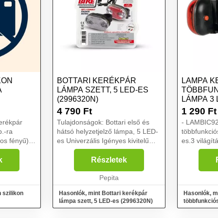
KON
BOTTARI KERÉKPÁR
LAMPA K
A
LÁMPA SZETT, 5 LED-ES
TÖBBFUN
(2996320N)
LÁMPA 3 
4 790
Ft
1 290
Ft
erékpár
Tulajdonságok: Bottari első és
- LAMBIC92
b.-ra
hátsó helyzetjelző lámpa, 5 LED-
többfunkció
ros fényű) 2
es Univerzális Igényes kivitelű
es.3 világít
yamatos és
Könnyen felhelyezhető,
szakaszos, 
ló szilikon
rögzíthető AA elemmel működik
gyorskioldó
k
Részletek
lküli
LED-es Piros, fehér színű
rendszerrel
Választható 4 funk...
Pepita
működnek (n
 szilikon
Hasonlók, mint Bottari kerékpár
Hasonlók, m
lámpa szett, 5 LED-es (2996320N)
többfunkció