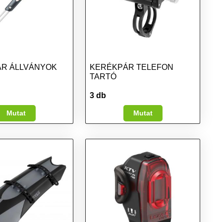
R ÁLLVÁNYOK
KERÉKPÁR TELEFON
TARTÓ
3 db
Mutat
Mutat