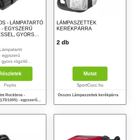
S - LÁMPATARTÓ
LÁMPASZETTEK
) - EGYSZERŰ
KERÉKPÁRRA
ÉSSEL, GYORS
2 db
 Lámpatartó
- egyszerű
, gyors rögzítő
l, 22-25 mm átmérővel
Részletek
Mutat
Pepita
SportCucc.hu
int Rockbros -
Összes Lámpaszettek kerékpárra
(LTD1005) - egyszerű
 gyors rö...