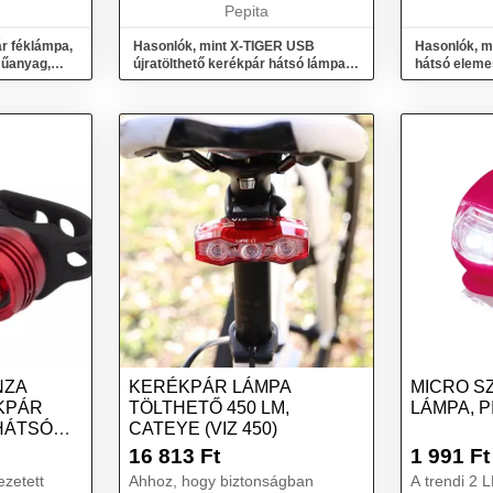
zik, melynek
távolságra ellátszik ...
Pepita
r féklámpa,
Hasonlók, mint X-TIGER USB
Hasonlók, m
műanyag,
újratölthető kerékpár hátsó lámpa -
hátsó elem
- Piros
NZA
KERÉKPÁR LÁMPA
MICRO SZ
KPÁR
TÖLTHETŐ 450 LM,
LÁMPA, P
HÁTSÓ
CATEYE (VIZ 450)
16 813
Ft
1 991
Ft
zetett
Ahhoz, hogy biztonságban
A trendi 2 