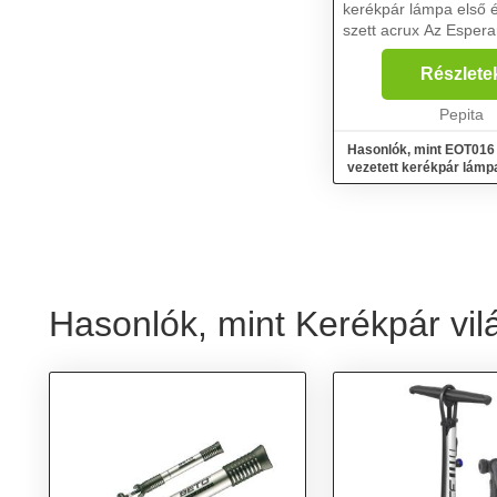
kerékpár lámpa első 
szett acrux Az Esperanza ACRUX
kerékpáros lámpakész
fehér fényű első lámp
Részlete
piros fényű hátsó lámp
Minden lámpa 1 er...
Pepita
Hasonlók, mint EOT016
vezetett kerékpár lámp
hátsó szett acrux
Hasonlók, mint Kerékpár vil