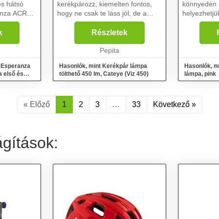
és hátsó
kerékpározz, kiemelten fontos,
könnyedén 
hogy ne csak te láss jól, de a
helyezhetjük
let egy
többi közlekedő is távolról
vagy futóbiciklir
ából és egy
érzékeljen téged. Épp ezért van
szilikon Ele
k
Részletek
ából áll.
szükséged egy megfelelő hátsó
vízálló 3 fun
kerékpár lámpára! A...
Pepita
 Esperanza
Hasonlók, mint Kerékpár lámpa
Hasonlók, mi
a első és
tölthető 450 lm, Cateye (Viz 450)
lámpa, pink
« Előző
1
2
3
…
33
Következő »
ágítások: