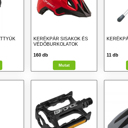
ATTYÚK
KERÉKPÁR SISAKOK ÉS
KERÉKPÁ
VÉDŐBURKOLATOK
160 db
11 db
Mutat