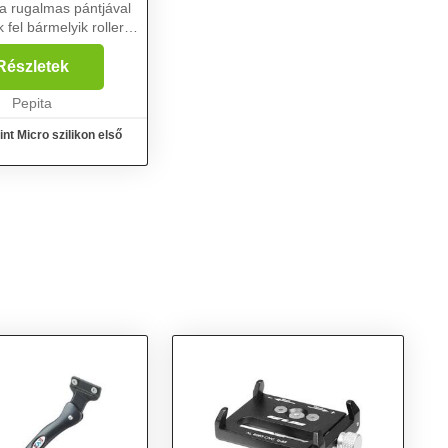
a rugalmas pántjával
 fel bármelyik rollerre
e. Anyaga:
m: 2 x CR2032 Kivitel:
Részletek
kció: gyors, lassú vil...
Pepita
nt Micro szilikon első