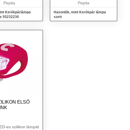
Pepita
villogás Hátsó lámpa Fényforrás:
Pepita
5 p...
int Kerékpárlámpa
Hasonlók, mint Kerékpár lámpa
es 55232230
szett
ILIKON ELSŐ
INK
LED-es szilikon lámpát