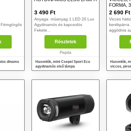
FORMA, 3
AKASZT
3 490
Ft
2 690
Ft
Anyaga: műanyag 1 LED 20 Lux
Vicces háti
W Fémgörgős
Agydinamós és kapcsolós
kerékpárra. 
Fekete...
aggódnia a
kerékpár mosásáná
ha véletlen 
k
Részletek
valaminek nem g
Pepita
fényű ...
alos dinamo
Hasonlók, mint Csepel Sport Eco
Hasonlók, m
agydinamós első lámpa
vicces, piro
LED fény, a