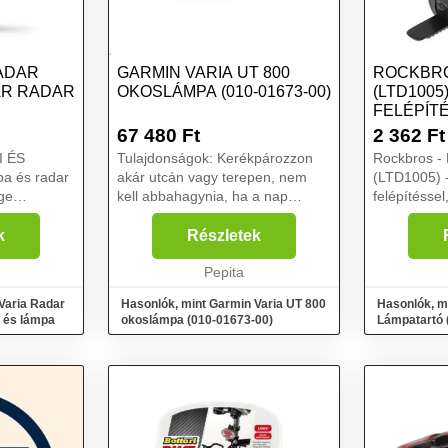
ADAR
GARMIN VARIA UT 800
ROCKBRO
ÁR RADAR
OKOSLÁMPA (010-01673-00)
(LTD1005
FELÉPÍT
RÖ...
67 480
Ft
2 362
Ft
Tulajdonságok: Kerékpározzon
Rockbros -
a és radar
akár utcán vagy terepen, nem
(LTD1005) 
ge
kell abbahagynia, ha a nap
felépítéssel
el vagy a
lemegy. Ahogy sebessége
rendszerre
onjával, ezt
változik, úgy szabályozza magát
- fekete...
k
Részletek
ni fogja a
a Varia UT800. Ha arra alkalmas
ek...
Edge kerékpáros készülékke...
Pepita
Varia Radar
Hasonlók, mint Garmin Varia UT 800
Hasonlók, m
 és lámpa
okoslámpa (010-01673-00)
Lámpatartó 
felépítéssel,