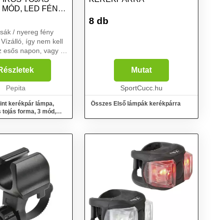
 MÓD, LED FÉNY,
HATÓ
8 db
zsák / nyereg fény
Vízálló, így nem kell
z esős napon, vagy a
l. Ütésálló így
leesik, nekiütődik
Részletek
Mutat
ond. - vöröses
Pepita
SportCucc.hu
int kerékpár lámpa,
Összes Első lámpák kerékpárra
s tojás forma, 3 mód,
kasztható