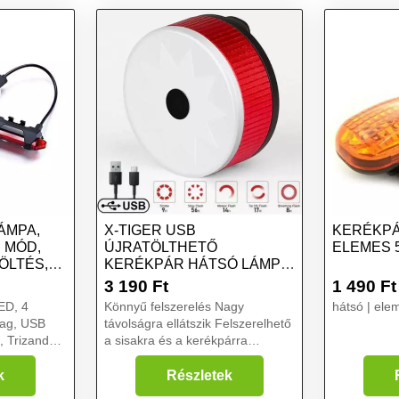
ÁMPA,
X-TIGER USB
KERÉKP
I MÓD,
ÚJRATÖLTHETŐ
ELEMES 
ÖLTÉS,
KERÉKPÁR HÁTSÓ LÁMPA
- - PIROS
3 190
Ft
1 490
Ft
ED, 4
Könnyű felszerelés Nagy
hátsó | ele
yag, USB
távolságra ellátszik Felszerelhető
, Trizand
a sisakra és a kerékpárra
egyaránt Vízálló kivitelezés
bbfunkciós
Gyakran jársz kerékpártúrákra...
k
Részletek
ló
Könnyű felszerelés Nagy