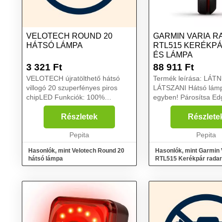
VELOTECH ROUND 20
GARMIN VARIA R
HÁTSÓ LÁMPA
RTL515 KERÉKP
ÉS LÁMPA
3 321
Ft
88 911
Ft
VELOTECH újratölthető hátsó
Termék leírása: LÁTNI ÉS
villogó 20 szuperfényes piros
LÁTSZANI Hátsó lámp
chipLED Funkciók: 100%
egyben! Párosítsa Ed
folyamatos (2,5h) - 50%
kerékpáros computerr
folyamatos (4h) - 25% folyamatos
kompatibilis okostelef
Részletek
Részlete
(10h) - 100% villogás (5h) - 50%
követően figyelmeztet
villogás (10h) - 25% villogá...
Pepita
hátulról érkező járműv
Pepita
Hasonlók, mint Velotech Round 20
Hasonlók, mint Garmin 
hátsó lámpa
RTL515 Kerékpár radar