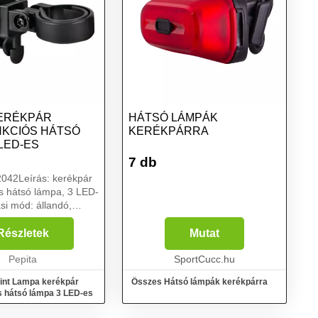
ERÉKPÁR
HÁTSÓ LÁMPÁK
KCIÓS HÁTSÓ
KERÉKPÁRRA
LED-ES
7 db
042Leírás: kerékpár
s hátsó lámpa, 3 LED-
ási mód: állandó,
szekvenciális.Konzol
Részletek
Mutat
.Univerzális.Elemmel
em tartozék)....
Pepita
SportCucc.hu
int Lampa kerékpár
Összes Hátsó lámpák kerékpárra
s hátsó lámpa 3 LED-es