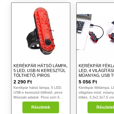
KERÉKPÁR HÁTSÓ LÁMPA,
KERÉKPÁR FÉKL
5 LED, USB-N KERESZTÜL
LED, 4 VILÁGÍTÁS
TÖLTHETŐ, PIROS
MŰANYAG, USB T
3,...
2 290
Ft
5 056
Ft
Kerékpár hátsó lámpa, 5 LED,
Kerékpár féklámpa, L
USB-n keresztül tölthető, piros
világítási mód, műan
Műszaki adatok: Piros szín 5
töltés, 3,3x2,3x7,5 cm
beépített LED 4 világítási mód
Jellemzők: VÍZÁLLÓ
360 fokos forgatás Tápellátás:
KONSTRUKCIÓ - a tö
Részletek
Részlete
beépített 330 mAh akkumulátor
kerékpármegálló vízál