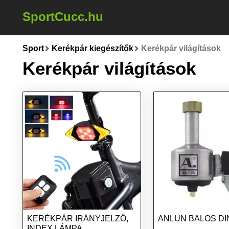
SportCucc.hu
Sport
Kerékpár kiegészítők
Kerékpár világítások
Kerékpár világítások
KERÉKPÁR IRÁNYJELZŐ,
ANLUN BALOS D
INDEX LÁMPA