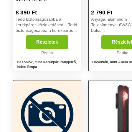
8 390
Ft
2 790
Ft
Tedd biztonságosabbá a
Anyaga: alumínium
kerékpáros közlekedésed... Tedd
Teljesítménye: 6V/3
biztonságosabbá a kerékpáros
Balos...
közlekedésed! Használj
irányjelzőt a kerékpárodon is,
Részletek
Részlete
hogy az autósok számára még
kiszámíthatóbb legyen a mozg...
Pepita
Pepita
Hasonlók, mint Kerékpár irányjelző,
Hasonlók, mint Anlun b
index lámpa