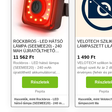
ROCKBROS - LED HÁTSÓ
VELOTECH SZILI
LÁMPA (SEEMEE20) - 240
LÁMPASZETT LIL
MAH ÚJRATÖLTHETŐ
AKKU...
11 562
Ft
1 490
Ft
Rockbros - LED hátsó lámpa
VELOTECH szilikon k
(SEEMEE20) - 240 mAh
villogó szett Az ár 2 d
újratölthető akkumulátorral,
érvényes (fehér és pi
vízálló - fekete...
Super bright LED Fol
villogó üzemmód Vízál
Részletek
Részlete
gumi test Szerszám né
Pepita
rögzítés Elem: 2x2 ...
Pepita
Hasonlók, mint Rockbros - LED
Hasonlók, mint Velotech
hátsó lámpa (SEEMEE20) - 240 mAh
lámpaszett lila
újratölthető akku...