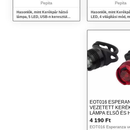
Méretek: 70...
Pepita
szerkezettel rendelke
Pepita
köszönh...
Hasonlók, mint Kerékpár hátsó
Hasonlók, mint Kerékpá
lámpa, 5 LED, USB-n keresztül
LED, 4 világítási mód, 
tölthető, piros
USB töltés, 3,...
EOT016 ESPERA
VEZETETT KERÉ
LÁMPA ELSŐ ÉS 
SZETT ACRUX
4 190
Ft
EOT016 Esperanza ve