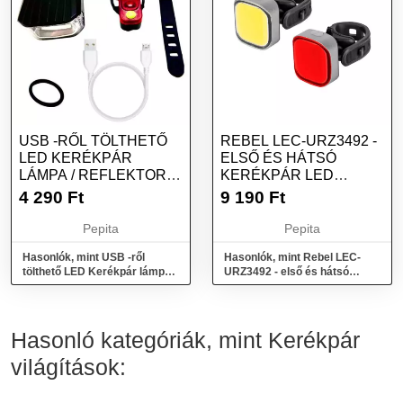
USB -RŐL TÖLTHETŐ
REBEL LEC-URZ3492 -
LED KERÉKPÁR
ELSŐ ÉS HÁTSÓ
LÁMPA / REFLEKTOR
KERÉKPÁR LED
KÉSZLET ELSŐ + H...
LÁMPA SZETT, USB,...
4 290
Ft
9 190
Ft
Pepita
Pepita
Hasonlók, mint USB -ről
Hasonlók, mint Rebel LEC-
tölthető LED Kerékpár lámpa /
URZ3492 - első és hátsó
reflektor készlet első + h...
kerékpár LED lámpa szett,
USB,...
Hasonló kategóriák, mint Kerékpár
világítások: