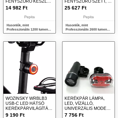
FÉNYSZÓRÓ KÉSZLET,
FÉNYSZÓRÓ SZETT, 5
3 BEÉPÍTETT LED,...
BEÉPÍTETT LED, VÍZÁ...
14 982
Ft
25 627
Ft
Pepita
Pepita
Hasonlók, mint
Hasonlók, mint
Professzionális 1200 lumenes
Professzionális 2600 lumen
fényszóró készlet, 3 beépített
fényszóró szett, 5 beépített
LED,...
LED, vízá...
WOZINSKY WRBLB3
KERÉKPÁR LÁMPA,
USB-C LED HÁTSÓ
LED, VÍZÁLLÓ,
KERÉKPÁRVILÁGÍTÁS
UNIVERZÁLIS MODELL
PIROS FÉNY STOP...
5 LED ELŐL 9 LED...
9 190
Ft
7 756
Ft