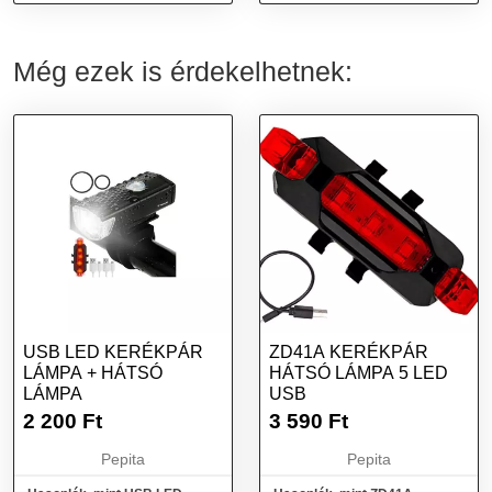
tölthető (QX-W05)
újratölthető
Még ezek is érdekelhetnek:
USB LED KERÉKPÁR
ZD41A KERÉKPÁR
LÁMPA + HÁTSÓ
HÁTSÓ LÁMPA 5 LED
LÁMPA
USB
2 200
Ft
3 590
Ft
Pepita
Pepita