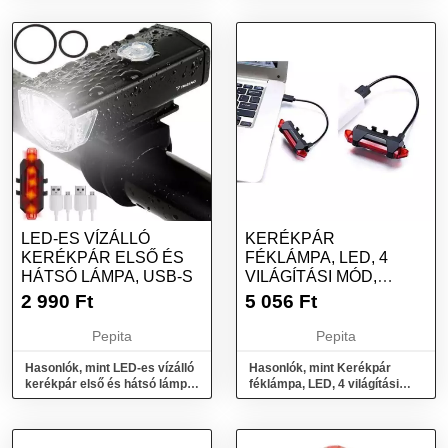
t...
LED-ES VÍZÁLLÓ
KERÉKPÁR
KERÉKPÁR ELSŐ ÉS
FÉKLÁMPA, LED, 4
HÁTSÓ LÁMPA, USB-S
VILÁGÍTÁSI MÓD,
MŰANYAG, USB
2 990
Ft
5 056
Ft
TÖLTÉS, 3,...
Pepita
Pepita
Hasonlók, mint LED-es vízálló
Hasonlók, mint Kerékpár
kerékpár első és hátsó lámpa,
féklámpa, LED, 4 világítási
USB-s
mód, műanyag, USB töltés,
3,...