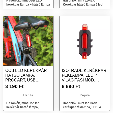
Hasonlók, mint USB LED
Hasonlók, mint ZD41A
kerékpár lámpa + hátsó lámpa
Kerékpár hátsó lámpa 5 led
usb
COB LED KERÉKPÁR
ISOTRADE KERÉKPÁR
HÁTSÓ LÁMPA,
FÉKLÁMPA, LED, 4
PROCART, USB
VILÁGÍTÁSI MÓD,
ÚJRATÖLTHETŐ
MŰANYAG, USB T...
3 190
Ft
8 890
Ft
Pepita
Pepita
Hasonlók, mint Cob led
Hasonlók, mint IsoTrade
kerékpár hátsó lámpa,
kerékpár féklámpa, LED, 4
procart, usb újratölthető
világítási mód, műanyag, USB