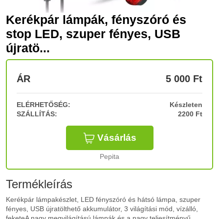
Kerékpár lámpák, fényszóró és
stop LED, szuper fényes, USB
újratö...
ÁR
5 000
Ft
ELÉRHETŐSÉG:
Készleten
SZÁLLÍTÁS:
2200 Ft
Vásárlás
Pepita
Termékleírás
Kerékpár lámpakészlet, LED fényszóró és hátsó lámpa, szuper
fényes, USB újratölthető akkumulátor, 3 világítási mód, vízálló,
feketeA nagy megvilágítású lámpák és a nagy teljesítményű