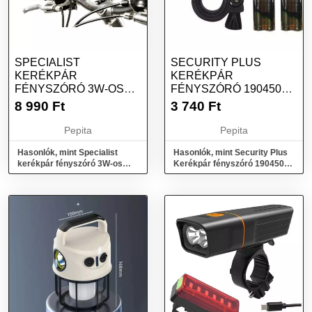
SPECIALIST
SECURITY PLUS
KERÉKPÁR
KERÉKPÁR
FÉNYSZÓRÓ 3W-OS
FÉNYSZÓRÓ 19045001
CREE LED-EL
LED ELEMEKRŐL
8 990
Ft
3 740
Ft
ÜZEMELTET...
Pepita
Pepita
Hasonlók, mint Specialist
Hasonlók, mint Security Plus
kerékpár fényszóró 3W-os
Kerékpár fényszóró 19045001
Cree LED-el
LED Elemekről üzemeltet...