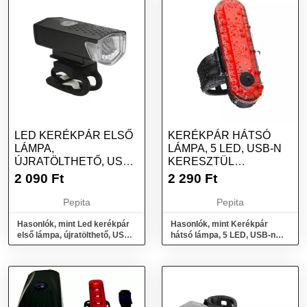
LED KERÉKPÁR ELSŐ
KERÉKPÁR HÁTSÓ
LÁMPA,
LÁMPA, 5 LED, USB-N
ÚJRATÖLTHETŐ, USB
KERESZTÜL
TÁPKÁBEL, FEKETE
TÖLTHETŐ, PIROS
2 090
Ft
2 290
Ft
Pepita
Pepita
Hasonlók, mint Led kerékpár
Hasonlók, mint Kerékpár
első lámpa, újratölthető, USB
hátsó lámpa, 5 LED, USB-n
tápkábel, fekete
keresztül tölthető, piros