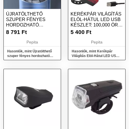
ÚJRATÖLTHETŐ
KERÉKPÁR VILÁGÍTÁS
SZUPER FÉNYES
ELÖL-HÁTUL LED USB
HORDOZHATÓ
KÉSZLET: 100,000 ÓRA
KEMPINGLÁMPA,
LED ÉL...
8 791
Ft
5 400
Ft
Pepita
Pepita
Hasonlók, mint Újratölthető
Hasonlók, mint Kerékpár
szuper fényes hordozható
Világítás Elöl-Hátul LED USB
kempinglámpa,
Készlet: 100,000 Óra LED Él...