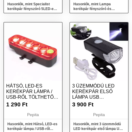
Hasonlók, mint Specialist
Hasonlók, mint Lampa
kerékpár fényszóró 5LED-es
kerékpár fényszóró és
kettős rögzítési rendszerrel
többfunkciós hátsó lámpa
készlet
HÁTSÓ, LED-ES
3 ÜZEMMÓDÚ LED
KERÉKPÁR LÁMPA /
KERÉKPÁR ELSŐ
USB-RŐL TÖLTHETŐ
LÁMPA USB
(QX-W05)
ÚJRATÖLTHETŐ
1 290
Ft
3 900
Ft
Pepita
Pepita
Hasonlók, mint Hátsó, LED-es
Hasonlók, mint 3 üzemmódú
kerékpár lámpa / USB-ről
LED kerékpár első lámpa USB