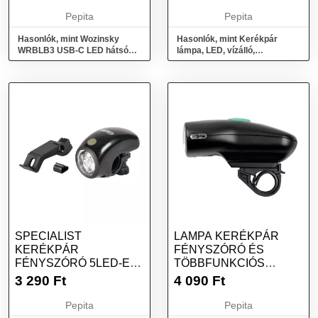
Pepita
Pepita
Hasonlók, mint Wozinsky
Hasonlók, mint Kerékpár
WRBLB3 USB-C LED hátsó
lámpa, LED, vízálló,
kerékpárvilágítás piros fény
univerzális modell 5 Led elől 9
STOP...
Led...
SPECIALIST
LAMPA KERÉKPÁR
KERÉKPÁR
FÉNYSZÓRÓ ÉS
FÉNYSZÓRÓ 5LED-ES
TÖBBFUNKCIÓS
KETTŐS RÖGZÍTÉSI
HÁTSÓ LÁMPA
3 290
Ft
4 090
Ft
RENDSZERREL
KÉSZLET
Pepita
Pepita