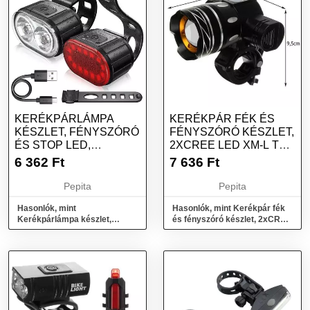
KERÉKPÁRLÁMPA
KERÉKPÁR FÉK ÉS
KÉSZLET, FÉNYSZÓRÓ
FÉNYSZÓRÓ KÉSZLET,
ÉS STOP LED,
2XCREE LED XM-L T6,
WELORA®, SUPER
3/7 VILÁGÍ...
6 362
Ft
7 636
Ft
BRIG...
Pepita
Pepita
Hasonlók, mint
Hasonlók, mint Kerékpár fék
Kerékpárlámpa készlet,
és fényszóró készlet, 2xCREE
Fényszóró és Stop LED,
LED XM-L T6, 3/7 világí...
Welora®, Super Brig...