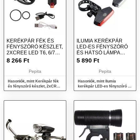
KERÉKPÁR FÉK ÉS
ILUMIA KERÉKPÁR
FÉNYSZÓRÓ KÉSZLET,
LED-ES FÉNYSZÓRÓ
2XCREE LED T6, 6/7
ÉS HÁTSÓ LÁMPA
VILÁGÍTÁSI...
KÉSZLET
8 266
Ft
5 890
Ft
Pepita
Pepita
Hasonlók, mint Kerékpár fék
Hasonlók, mint Ilumia
és fényszóró készlet, 2xCREE
kerékpár LED-es fényszóró és
LED T6, 6/7 világítási...
hátsó lámpa készlet