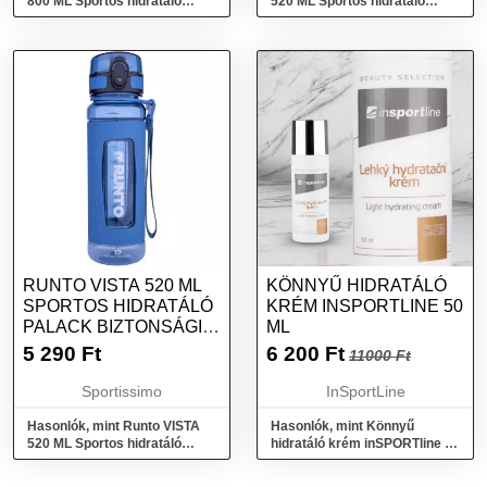
800 ML Sportos hidratáló
520 ML Sportos hidratáló
palack biztonsági kupakkal,
palack biztonsági kupakkal,
sötétzöld, méret
rózsaszín, méret
RUNTO VISTA 520 ML
KÖNNYŰ HIDRATÁLÓ
SPORTOS HIDRATÁLÓ
KRÉM INSPORTLINE 50
PALACK BIZTONSÁGI
ML
KUPAKKAL, KÉK,
5 290
Ft
6 200
Ft
11000 Ft
MÉRET
Sportissimo
InSportLine
Hasonlók, mint Runto VISTA
Hasonlók, mint Könnyű
520 ML Sportos hidratáló
hidratáló krém inSPORTline 50
palack biztonsági kupakkal,
ml
kék, méret