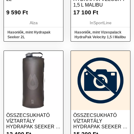
1,5 L MALIBU
9 590
Ft
17 100
Ft
Alza
InSportLine
Hasonlók, mint Hydrapak
Hasonlók, mint Vizespalack
Seeker 2L
HydraPak Velocity 1,5 l Malibu
ÖSSZECSUKHATÓ
ÖSSZECSUKHATÓ
VÍZTARTÁLY
VÍZTARTÁLY
HYDRAPAK SEEKER 3
HYDRAPAK SEEKER 4
L MAMUT SZÜRKE
L 2022 MAMUT