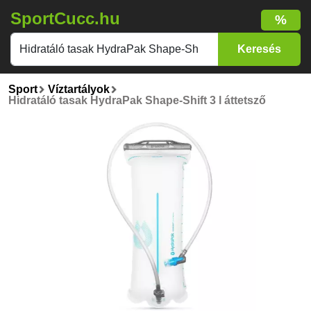
SportCucc.hu
%
Sport
Víztartályok
Hidratáló tasak HydraPak Shape-Shift 3 l áttetsző