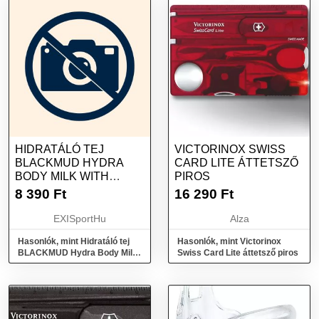
HIDRATÁLÓ TEJ
VICTORINOX SWISS
BLACKMUD HYDRA
CARD LITE ÁTTETSZŐ
BODY MILK WITH
PIROS
HYALURON AND ALOE
8 390
Ft
16 290
Ft
VERA JUICE 250 ML
EXISportHu
Alza
Hasonlók, mint Hidratáló tej
Hasonlók, mint Victorinox
BLACKMUD Hydra Body Milk
Swiss Card Lite áttetsző piros
with hyaluron and aloe vera
juice 250 ml