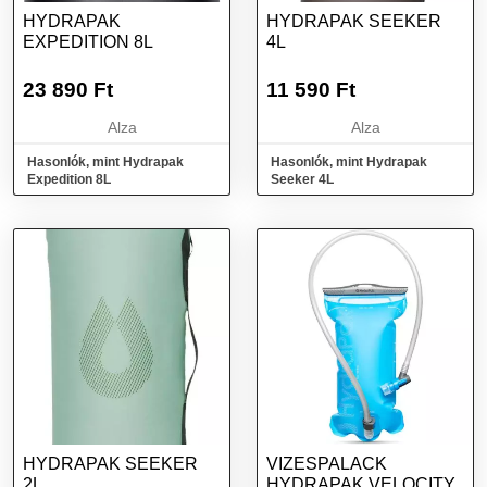
HYDRAPAK
HYDRAPAK SEEKER
EXPEDITION 8L
4L
23 890
Ft
11 590
Ft
Alza
Alza
Hasonlók, mint Hydrapak
Hasonlók, mint Hydrapak
Expedition 8L
Seeker 4L
HYDRAPAK SEEKER
VIZESPALACK
2L
HYDRAPAK VELOCITY