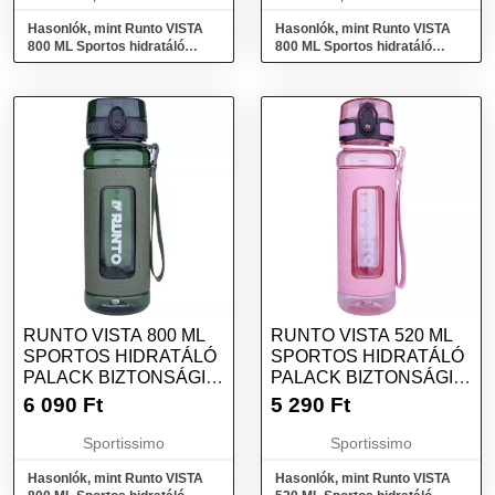
Hasonlók, mint Runto VISTA
Hasonlók, mint Runto VISTA
800 ML Sportos hidratáló
800 ML Sportos hidratáló
palack biztonsági kupakkal,
palack biztonsági kupakkal,
lila, méret
szürke, méret
RUNTO VISTA 800 ML
RUNTO VISTA 520 ML
SPORTOS HIDRATÁLÓ
SPORTOS HIDRATÁLÓ
PALACK BIZTONSÁGI
PALACK BIZTONSÁGI
KUPAKKAL,
KUPAKKAL,
6 090
Ft
5 290
Ft
SÖTÉTZÖLD, MÉRET
RÓZSASZÍN, MÉRET
Sportissimo
Sportissimo
Hasonlók, mint Runto VISTA
Hasonlók, mint Runto VISTA