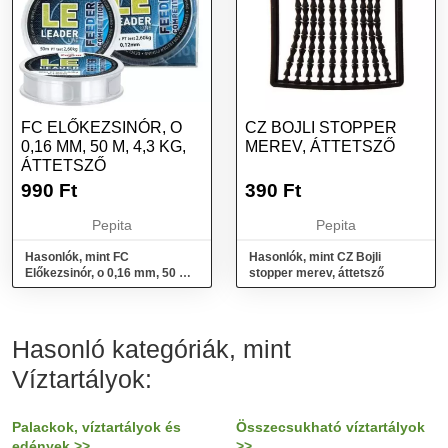
FC ELŐKEZSINÓR, O
CZ BOJLI STOPPER
0,16 MM, 50 M, 4,3 KG,
MEREV, ÁTTETSZŐ
ÁTTETSZŐ
990
Ft
390
Ft
Pepita
Pepita
Hasonlók, mint FC
Hasonlók, mint CZ Bojli
Előkezsinór, o 0,16 mm, 50 m,
stopper merev, áttetsző
4,3 kg, áttetsző
Hasonló kategóriák, mint
Víztartályok:
Palackok, víztartályok és
Összecsukható víztartályok
edények >>
>>