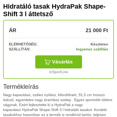
Hidratáló tasak HydraPak Shape-
Shift 3 l áttetsző
ÁR
21 000
Ft
ELÉRHETŐSÉG:
Készleten
SZÁLLÍTÁS:
Ingyenes szállítás
Vásárlás
InSportLine
Termékleírás
Nagy kapacitású, széles nyílású, kifordítható, 91,5 cm hosszú
italcső, egyenletes nagy áramlású szelep.. Egyes sportolók többre
vágynak. Ezért fejlesztette ki a HydraPak a nagy
kapacitású HydraPak Shape-Shift 3 l hidratáló tasakot. Korábbi
tasakokhoz hasonlóan ez a termék is rendkívül tartós, teljesen