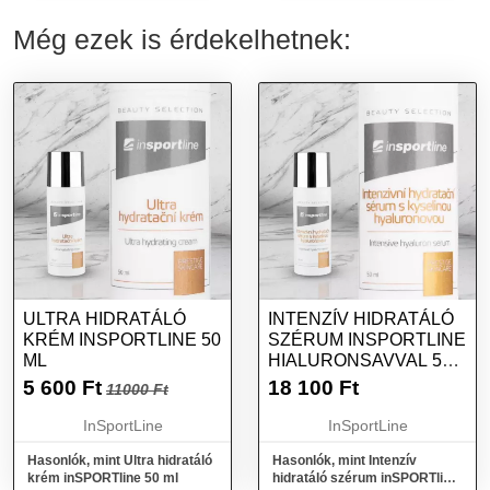
Még ezek is érdekelhetnek:
ULTRA HIDRATÁLÓ
INTENZÍV HIDRATÁLÓ
KRÉM INSPORTLINE 50
SZÉRUM INSPORTLINE
ML
HIALURONSAVVAL 50
ML
5 600
Ft
18 100
Ft
11000 Ft
InSportLine
InSportLine
Hasonlók, mint Ultra hidratáló
Hasonlók, mint Intenzív
krém inSPORTline 50 ml
hidratáló szérum inSPORTline