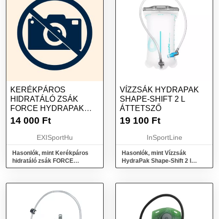
KERÉKPÁROS
VÍZZSÁK HYDRAPAK
HIDRATÁLÓ ZSÁK
SHAPE-SHIFT 2 L
FORCE HYDRAPAK
ÁTTETSZŐ
SHAPE-SHIFT 2L
14 000
Ft
19 100
Ft
EXISportHu
InSportLine
Hasonlók, mint Kerékpáros
Hasonlók, mint Vízzsák
hidratáló zsák FORCE
HydraPak Shape-Shift 2 l
HYDRAPAK SHAPE-SHIFT 2L
áttetsző