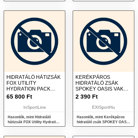
hialuronsavval 50 ml
HIDRATÁLÓ HÁTIZSÁK
KERÉKPÁROS
FOX UTILITY
HIDRATÁLÓ ZSÁK
HYDRATION PACK
SPOKEY OASIS VAK
SMALL 6L
NA VODU 1,5L
65 800
Ft
2 390
Ft
InSportLine
EXISportHu
Hasonlók, mint Hidratáló
Hasonlók, mint Kerékpáros
hátizsák FOX Utility Hydration
hidratáló zsák SPOKEY OASIS
Pack Small 6l
Vak na vodu 1,5l