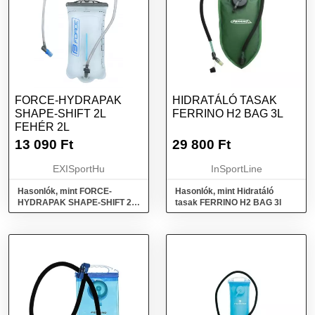
FORCE-HYDRAPAK
HIDRATÁLÓ TASAK
SHAPE-SHIFT 2L
FERRINO H2 BAG 3L
FEHÉR 2L
13 090
Ft
29 800
Ft
EXISportHu
InSportLine
Hasonlók, mint FORCE-
Hasonlók, mint Hidratáló
HYDRAPAK SHAPE-SHIFT 2L
tasak FERRINO H2 BAG 3l
Fehér 2L