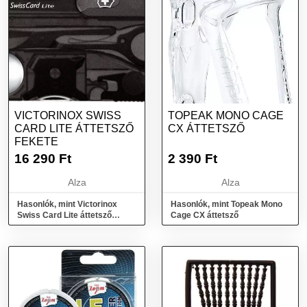
VICTORINOX SWISS
TOPEAK MONO CAGE
CARD LITE ÁTTETSZŐ
CX ÁTTETSZŐ
FEKETE
16 290
Ft
2 390
Ft
Alza
Alza
Hasonlók, mint Victorinox
Hasonlók, mint Topeak Mono
Swiss Card Lite áttetsző
Cage CX áttetsző
fekete