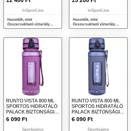
12 400
Ft
15 200
Ft
SZÜRKE
InSportLine
InSportLine
Hasonlók, mint
Hasonlók, mint
Összecsukható víztartály
Összecsukható víztartály
HydraPak Seeker 3 l Mamut
HydraPak Seeker 4 l 2022
Szürke
Mamut Szürke
RUNTO VISTA 800 ML
RUNTO VISTA 800 ML
SPORTOS HIDRATÁLÓ
SPORTOS HIDRATÁLÓ
PALACK BIZTONSÁGI
PALACK BIZTONSÁGI
KUPAKKAL, LILA,
KUPAKKAL, SZÜRKE,
6 090
Ft
6 090
Ft
MÉRET
MÉRET
Sportissimo
Sportissimo