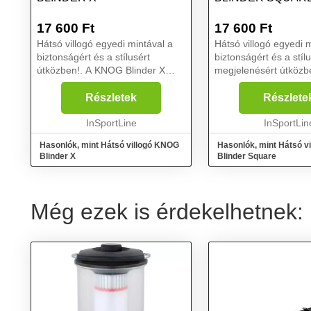
17 600
Ft
17 600
Ft
Hátsó villogó egyedi mintával a
Hátsó villogó egyedi 
biztonságért és a stílusért
biztonságért és a stíl
útközben!. A KNOG Blinder X
megjelenésért útköz
hátsó villogó egy hátsó
A KNOG Blinder Squa
kerékpárlámpa egyedi
villogó egy hátsó
Részletek
Részlete
kialakítással, amely biztosan
kerékpárlámpa egyed
felhívja rád a figyelmet az úton!
InSportLine
kialakítással, amely b
InSportLin
Az ...
felhívja rád a f...
Hasonlók, mint Hátsó villogó KNOG
Hasonlók, mint Hátsó v
Blinder X
Blinder Square
Még ezek is érdekelhetnek: