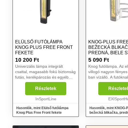
ELÜLSŐ FUTÓLÁMPA
KNOG-PLUS FREE
KNOG PLUS FREE FRONT
BEŽECKÁ BLIKAČ
FEKETE
PREDNÁ, BIELE 
FEHÉR
10 200
Ft
5 090
Ft
Univerzális lámpa integrált
Knog futólámpa. Az el
csattal, magasabb fokú biztonság
villogó nagyon fénye
futás, kerékpározás és egyéb
ban vízálló. A futókna
tevékenységek közben, akár 1
integrált könnyű csat
km fénytáv, USB töltés, minimális
rögzíthető pólóra, fu
Részletek
Részlete
súly.. A Knog Plus Free Front
vagy hátizsák pántjár
elülső futólámpa ...
InSportLine
Használhatja biciklizés
EXISportH
Hasonlók, mint Elülső futólámpa
Hasonlók, mint KNOG-P
Knog Plus Free Front fekete
bežecká blikačka, predn
svetlo Fehér