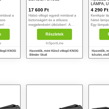
LÁMPA, U
FEKETE
17 600
Ft
4 290
Ft
mintával a
Hátsó villogó egyedi mintával a
Kerékpár lá
usos
biztonságért és a stílusos
hátsó lámpa
ben!.
megjelenésért útközben!. A
Egy lámpak
re hátsó
KNOG Blinder Skull hátsó
gondoskodik
villogó egy hátsó kerékpárlámpa
egy kerékpá
k
Részletek
i
egyedi kialakítással, amely
Összeszerel
iztosan
e
biztosan felhívja rád a figye...
InSportLine
szükség to
A...
illogó KNOG
Hasonlók, mint Hátsó villogó KNOG
Hasonlók, m
Blinder Skull
készlet, els
töltés, feket