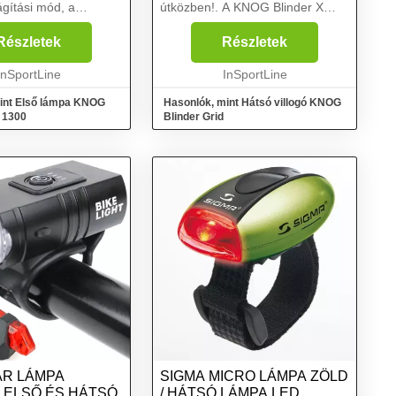
lágítási mód, a
útközben!. A KNOG Blinder X
vagy a kerékpár
hátsó villogó egy hátsó
á szerelhető..
kerékpárlámpa egyedi
Részletek
Részletek
nder PRO 1300 Első
kialakítással, amely biztosan
tes társ az éjszakai...
InSportLine
felhívja rád a figyelmet az úton! A
InSportLine
m...
int Első lámpa KNOG
Hasonlók, mint Hátsó villogó KNOG
 1300
Blinder Grid
R LÁMPA
SIGMA MICRO LÁMPA ZÖLD
, ELSŐ ÉS HÁTSÓ
/ HÁTSÓ LÁMPA LED