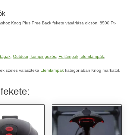
ók
áshoz Knog Plus Free Back fekete vásárlása olcsón, 8500 Ft-
tágak
,
Outdoor, kempingezés
,
Fejlámpák, elemlámpák
,
ek széles választéka
Elemlámpák
kategóriában Knog márkától.
fekete: