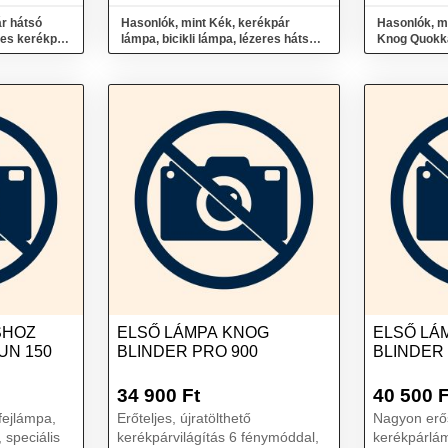
köd...
r hátsó
Hasonlók, mint Kék, kerékpár
Hasonlók, m
edes kerékpár
lámpa, bicikli lámpa, lézeres hátsó
lámpa
SHOZ
ELSŐ LÁMPA KNOG
ELSŐ LÁ
UN 150
BLINDER PRO 900
BLINDER 
34 900
Ft
40 500
F
fejlámpa,
Erőteljes, újratölthető
Nagyon erős
 speciális
kerékpárvilágítás 6 fénymóddal,
kerékpárlám