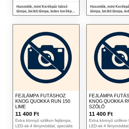
Hasonlók, mint Kerékpár hátsó
Hasonlók, mint Kerékpá
lámpa, bicikli lámpa, ledes kerékpár
lámpa, bicikli lámpa, l
lámpa - Csillag
lámpa - Kör
FEJLÁMPA FUTÁSHOZ
FEJLÁMPA FUTÁ
KNOG QUOKKA RUN 150
KNOG QUOKKA R
LIME
SZŐLŐ
11 400
Ft
11 400
Ft
Extra könnyű szilikon fejlámpa,
Extra könnyű szilikon 
LED-ek 4 fénymóddal, speciális
LED-ek 4 fénymóddal,