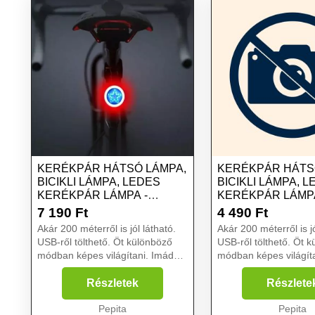
KERÉKPÁR HÁTSÓ LÁMPA,
KERÉKPÁR HÁTS
BICIKLI LÁMPA, LEDES
BICIKLI LÁMPA, 
KERÉKPÁR LÁMPA -
KERÉKPÁR LÁMPA
CSILLAG
7 190
Ft
4 490
Ft
Akár 200 méterről is jól látható.
Akár 200 méterről is jó
USB-ről tölthető. Öt különböző
USB-ről tölthető. Öt 
módban képes világítani. Imádsz
módban képes világít
biciklizni? Ha teheted,
biciklizni? Ha teheted,
mindenhová a kétkerekűddel
mindenhová a kétker
Részletek
Részlete
mész, akár még este is? Esetleg
mész, akár még este 
kezdő ker...
Pepita
kezdő kerékpáros vag.
Pepita