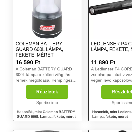
COLEMAN BATTERY
LEDLENSER P4 
GUARD 600L LÁMPA,
LÁMPA, FEKETE,
FEKETE, MÉRET
16 590
Ft
11 890
Ft
A Coleman BATTERY GUARD
A Ledlenser P4 COR
600L lámpa a kültéri világítás
zseblámpa intuitív vez
remek megoldása. Kempingezés,
végén lévő kapcsolóva
nyári grillezés vagy egyéb
es védelemmel zord
tevékenységek során is
környezetben is haszn
Részletek
Részlete
használható. Szabadalmaztatott
klipsz segítségével k
BatteryGuard™ technológiája
Sportissimo
rögzíthető zsebre vagy
Sportissim
megaka...
Hasonlók, mint Coleman BATTERY
Hasonlók, mint Ledlen
GUARD 600L Lámpa, fekete, méret
Lámpa, fekete, méret