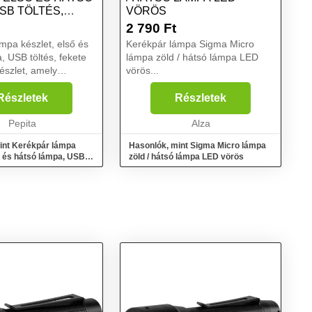
SB TÖLTÉS,
VÖRÖS
2 790
Ft
mpa készlet, első és
Kerékpár lámpa Sigma Micro
, USB töltés, fekete
lámpa zöld / hátsó lámpa LED
észlet, amely
vörös...
 az Ön biztonságáról
rtúrán.
Részletek
Részletek
ésre kész, nincs
vábbi szerszámokra.
Pepita
Alza
int Kerékpár lámpa
Hasonlók, mint Sigma Micro lámpa
ő és hátsó lámpa, USB
zöld / hátsó lámpa LED vörös
e