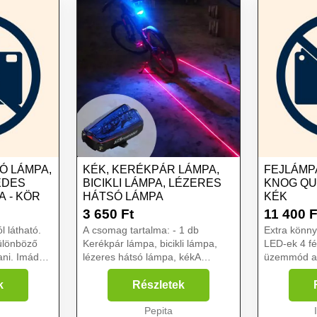
Ó LÁMPA,
KÉK, KERÉKPÁR LÁMPA,
FEJLÁMP
LEDES
BICIKLI LÁMPA, LÉZERES
KNOG QU
 - KÖR
HÁTSÓ LÁMPA
KÉK
3 650
Ft
11 400
F
l látható.
A csomag tartalma: - 1 db
Extra könny
különböző
Kerékpár lámpa, bicikli lámpa,
LED-ek 4 fé
ani. Imádsz
lézeres hátsó lámpa, kékA
üzemmód az 
kerékpár szerelmeseinek
láthatóság 
ekűddel
elengedhetetlen kellék a hátsó
érdekében,
k
Részletek
is? Esetleg
lámpa. Enélkül ugyanis komoly
villogási mó
..
veszélybe kerülhet az ember
Pepita
A könnyű és