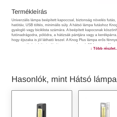
Termékleírás
Univerzális lámpa beépített kapoccsal, biztonság növelés futás
hatótáv, USB töltés, minimális súly. A hátsó lámpa futáshoz Kn
gyalogló vagy biciklista számára. A beépített kapocsnak köszö
futónadrágodra, pólódra, a hátizsák pántjára vagy a kerékpárra
hogy éjszaka is jól látható leszel. A Knog Plus lámpa erős fénn
gramm súlyú, tehát viselését meg sem érzed. 20 lumenes fén
↓ Több részlet..
szükséges elemet használni, USB-vel tölthető, és takarék villo
diódákat egy gombnyomással, egyszerűen beállíthatod 5 különb
lámpa beépített kapoccsal COB LED dióda 5 üzemmóddal 100% vízá
ruházatra, hátizsák pántára, nyakörvre, kocsira, és további eszk
túrázáshoz, kutyasétáltatáshoz, és más tevékenységekhez fény
élettartama: 2-40 h (az üzemmódtól függően) súly: 12 g
Hasonlók, mint Hátsó lámpa
További információk>>