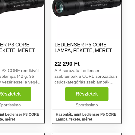
ER P3 CORE
LEDLENSER P5 CORE
FEKETE, MÉRET
LÁMPA, FEKETE, MÉRET
22 290
Ft
r P3 CORE rendkívül
A P-sorozatú Ledlenser
eblámpa (42 g. 96
zseblámpák a CORE sorozatban
ív vezérléssel a végén
csúcskategóriás zseblámpák
lóval. Az IP54-es
választékát kínálják mindennapi
 zord környezetben is
használatra. A fénykúp gyors
Részletek
Részletek
. A klipsz
fókuszálását nyújtja az Advanced
l könnyen rögz...
Sportissimo
Focus System technológia, v...
Sportissimo
int Ledlenser P3 CORE
Hasonlók, mint Ledlenser P5 CORE
te, méret
Lámpa, fekete, méret