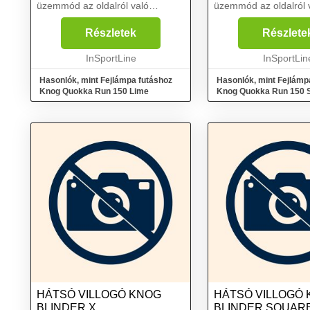
üzemmód az oldalról való
üzemmód az oldalról 
láthatóság javításának
láthatóság javításána
érdekében, több fényerősség és
érdekében, több fény
Részletek
Részlete
villogási mód, illetve USB töltés..
villogási mód, illetve 
A könnyű és minimalist...
InSportLine
A könnyű és minimalist
InSportLin
Hasonlók, mint Fejlámpa futáshoz
Hasonlók, mint Fejlámp
Knog Quokka Run 150 Lime
Knog
HÁTSÓ VILLOGÓ KNOG
HÁTSÓ VILLOGÓ
BLINDER X
BLINDER SQUAR