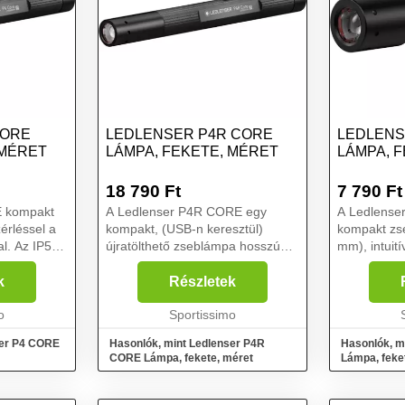
CORE
LEDLENSER P4R CORE
LEDLENS
 MÉRET
LÁMPA, FEKETE, MÉRET
LÁMPA, 
18 790
Ft
7 790
Ft
E kompakt
A Ledlenser P4R CORE egy
A Ledlense
érléssel a
kompakt, (USB-n keresztül)
kompakt zs
l. Az IP54-
újratölthető zseblámpa hosszú
mm), intuit
akkumulátor-élettartammal és
lévő kapcso
álható. A
intuitív vezérléssel, a végén
védelemmel
k
Részletek
önnyen
található kapcsolóval. Az IP54-es
használható
 övre, ...
o
védelemmel zord környezet...
Sportissimo
segítségéve
ser P4 CORE
Hasonlók, mint Ledlenser P4R
Hasonlók, m
CORE Lámpa, fekete, méret
Lámpa, feke