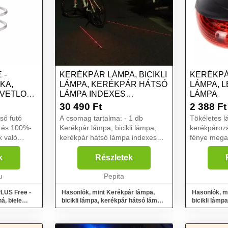
 -
KERÉKPÁR LÁMPA, BICIKLI
KERÉKPÁR
KA,
LÁMPA, KERÉKPÁR HÁTSÓ
LÁMPA, 
SVETLO
LÁMPA INDEXES
LÁMPA
FUNKCIÓVAL
30 490
Ft
2 388
Ft
ső futó
A csomag tartalma: - 1 db
Tökéletes lá
s és 100%-
Kerékpár lámpa, bicikli lámpa,
kerékpároz
k való
kerékpár hátsó lámpa indexes
fénye megad
 könnyen
funkcióvalFélsz, hogy nem vagy
távolságot. Az eszköz LED
tónadrágra
eléggé látható éjszaka az
lámpája nem
k
Részletek
a.
utakon? Ezzel a Kerékpár
fényt biztos
 va...
u
lámpával garantáltan minden
Pepita
aut...
LUS Free -
Hasonlók, mint Kerékpár lámpa,
Hasonlók, m
á, biele
bicikli lámpa, kerékpár hátsó lámpa
bicikli lámp
indexes funkcióval