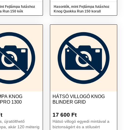
int Fejlámpa futáshoz
Hasonlók, mint Fejlámpa futáshoz
Knog Quokka Run 150 kék
Knog Quokka Run 150 korall
MPA KNOG
HÁTSÓ VILLOGÓ KNOG
PRO 1300
BLINDER GRID
t
17 600
Ft
, újratölthető
Hátsó villogó egyedi mintával a
pa, akár 120 méterig
biztonságért és a stílusért