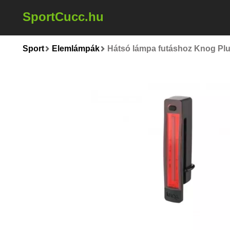
SportCucc.hu
Sport
Elemlámpák
Hátsó lámpa futáshoz Knog Plu