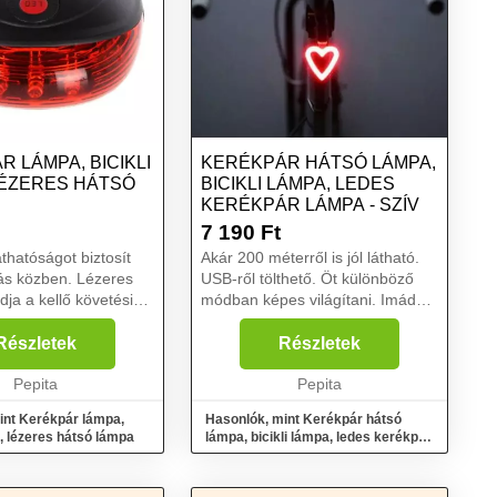
 LÁMPA, BICIKLI
KERÉKPÁR HÁTSÓ LÁMPA,
LÉZERES HÁTSÓ
BICIKLI LÁMPA, LEDES
KERÉKPÁR LÁMPA - SZÍV
7 190
Ft
thatóságot biztosít
Akár 200 méterről is jól látható.
ás közben. Lézeres
USB-ről tölthető. Öt különböző
ja a kellő követési
módban képes világítani. Imádsz
biciklizni? Ha teheted,
csak erős és stabil
mindenhová a kétkerekűddel
Részletek
Részletek
ít számodra, de ...
mész, akár még este is? Esetleg
Pepita
kezdő ker...
Pepita
int Kerékpár lámpa,
Hasonlók, mint Kerékpár hátsó
a, lézeres hátsó lámpa
lámpa, bicikli lámpa, ledes kerékpár
lámpa - Szív