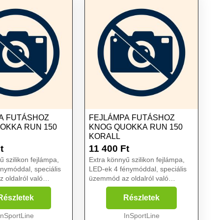
A FUTÁSHOZ
FEJLÁMPA FUTÁSHOZ
OKKA RUN 150
KNOG QUOKKA RUN 150
KORALL
t
11 400
Ft
ű szilikon fejlámpa,
Extra könnyű szilikon fejlámpa,
nymóddal, speciális
LED-ek 4 fénymóddal, speciális
oldalról való
üzemmód az oldalról való
javításának
láthatóság javításának
 több fényerősség és
érdekében, több fényerősség és
Részletek
Részletek
d, illetve USB töltés..
villogási mód, illetve USB töltés..
 minimalist...
InSportLine
A könnyű és minimalist...
InSportLine