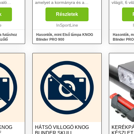
való
amelyet a kormányra és a
világít, 6 vi
k
kerékpár computer alá
kormányra 
erősség és
szerelhetsz!. A KNOG Blinder
computer al
k
Részletek
USB töltés..
PRO 900 Első lámpa egy nagy
A KNOG Bli
...
e
teljesítményű kerékpárlámpa
InSportLine
lámpa tökéle
hosszú élett...
a futáshoz
Hasonlók, mint Első lámpa KNOG
Hasonlók, m
 Quokka Run 150 Szőlő
Blinder PRO 900
Blinder PRO
 KNOG
HÁTSÓ VILLOGÓ KNOG
KERÉKPÁ
E
BLINDER SKULL
KÉSZLET