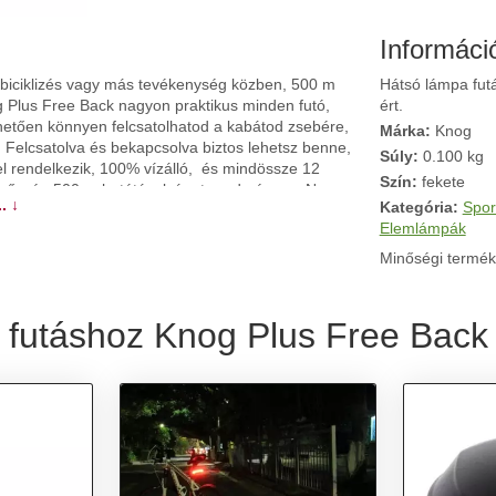
Informáci
, biciklizés vagy más tevékenység közben, 500 m
Hátsó lámpa fut
og Plus Free Back nagyon praktikus minden futó,
ért.
nhetően könnyen felcsatolhatod a kabátod zsebére,
Márka:
Knog
. Felcsatolva és bekapcsolva biztos lehetsz benne,
Súly:
0.100 kg
yel rendelkezik, 100% vízálló, és mindössze 12
Szín:
fekete
yerősség 500 m hatótávolságot eredményez. Nem
. ↓
Kategória:
Spor
gó üzemmódban akár 40 órát is kibír. A COB LED
Elemlámpák
öző üzemmódba.Technikai leírás: univerzális
lló töltés USB-vel felcsatolható biciklire,
Minőségi termék
özökre alkalmas futáshoz, biciklizéshez,
erő: 20 lm hatótáv: akár 500 m akkumulátor
 futáshoz Knog Plus Free Back 