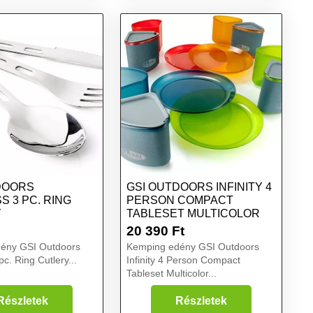
DOORS
GSI OUTDOORS INFINITY 4
S 3 PC. RING
PERSON COMPACT
Y
TABLESET MULTICOLOR
20 390
Ft
ény GSI Outdoors
Kemping edény GSI Outdoors
pc. Ring Cutlery...
Infinity 4 Person Compact
Tableset Multicolor...
Részletek
Részletek