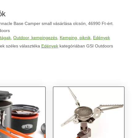
ók
nnacle Base Camper small vásárlása olcsón, 46990 Ft-ért.
doors
tágak
,
Outdoor, kempingezés
,
Kemping, piknik
,
Edények
ek széles választéka
Edények
kategóriában GSI Outdoors