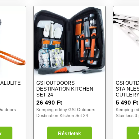
ALULITE
GSI OUTDOORS
GSI OUT
DESTINATION KITCHEN
STAINLES
SET 24
CUTLER
26 490
Ft
5 490
Ft
utdoors
Kemping edény GSI Outdoors
Kemping ed
Destination Kitchen Set 24...
Stainless 3 
k
Részletek