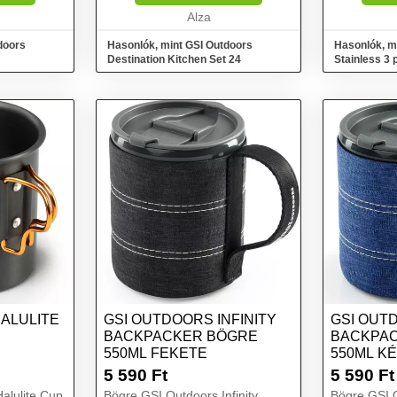
Alza
doors
Hasonlók, mint GSI Outdoors
Hasonlók, m
Destination Kitchen Set 24
Stainless 3 
ALULITE
GSI OUTDOORS INFINITY
GSI OUTD
BACKPACKER BÖGRE
BACKPA
550ML FEKETE
550ML K
5 590
Ft
5 590
Ft
alulite Cup
Bögre GSI Outdoors Infinity
Bögre GSI O