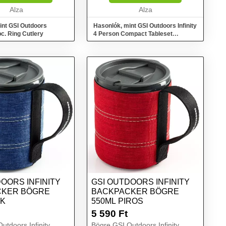
Alza
Alza
int GSI Outdoors
Hasonlók, mint GSI Outdoors Infinity
pc. Ring Cutlery
4 Person Compact Tableset
Multicolor
OORS INFINITY
GSI OUTDOORS INFINITY
CKER BÖGRE
BACKPACKER BÖGRE
ÉK
550ML PIROS
5 590
Ft
utdoors Infinity
Bögre GSI Outdoors Infinity