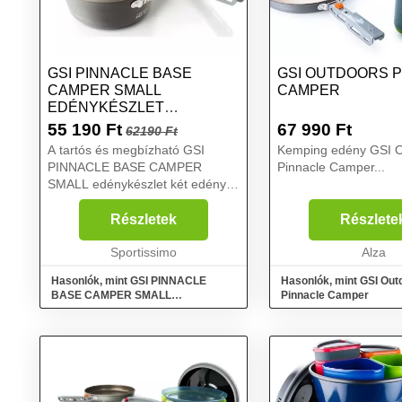
GSI PINNACLE BASE
GSI OUTDOORS 
CAMPER SMALL
CAMPER
EDÉNYKÉSZLET
KEMPINGEZÉSHEZ,
55 190
Ft
67 990
Ft
62190 Ft
SÖTÉTSZÜRKE, MÉRET
A tartós és megbízható GSI
Kemping edény GSI O
PINNACLE BASE CAMPER
Pinnacle Camper...
SMALL edénykészlet két edényt,
egy fedelet, egy serpenyőt, egy
műanyag vágódeszkát és egy
Részletek
Részlete
tárolót kínál, amely egyben
mosogatóedényként is szolgál. A
Sportissimo
Alza
BP...
Hasonlók, mint GSI PINNACLE
Hasonlók, mint GSI Out
BASE CAMPER SMALL
Pinnacle Camper
Edénykészlet kempingezéshez,
sötétszürke, méret