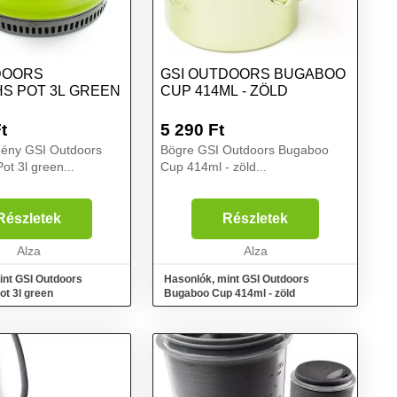
DOORS
GSI OUTDOORS BUGABOO
S POT 3L GREEN
CUP 414ML - ZÖLD
t
5 290
Ft
ény GSI Outdoors
Bögre GSI Outdoors Bugaboo
t 3l green...
Cup 414ml - zöld...
Részletek
Részletek
Alza
Alza
int GSI Outdoors
Hasonlók, mint GSI Outdoors
t 3l green
Bugaboo Cup 414ml - zöld