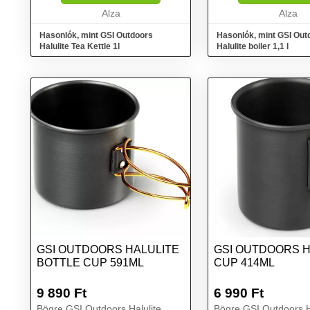
Alza
Alza
Hasonlók, mint GSI Outdoors
Hasonlók, mint GSI Out
Halulite Tea Kettle 1l
Halulite boiler 1,1 l
GSI OUTDOORS HALULITE
GSI OUTDOORS H
BOTTLE CUP 591ML
CUP 414ML
9 890
Ft
6 990
Ft
Bögre GSI Outdoors Halulite
Bögre GSI Outdoors H