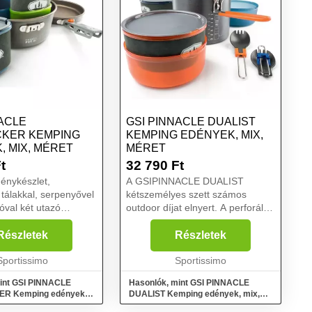
NACLE
GSI PINNACLE DUALIST
KER KEMPING
KEMPING EDÉNYEK, MIX,
, MIX, MÉRET
MÉRET
t
32 790
Ft
énykészlet,
A GSIPINNACLE DUALIST
 tálakkal, serpenyővel
kétszemélyes szett számos
val két utazó
outdoor díjat elnyert. A perforált
z a GSIPINNACLE
fedél lehetővé teszi, hogy a gőz
. A fedél lehetővé
gond nélkül távozzon az
Részletek
Részletek
 a gőz gond nélkül
edényből, és szűrőként is szolgál,
 edényből, és
Sportissimo
például a víz leöntéséhez...
Sportissimo
int GSI PINNACLE
Hasonlók, mint GSI PINNACLE
R Kemping edények,
DUALIST Kemping edények, mix,
méret