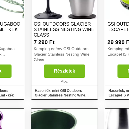
BUGABOO
GSI OUTDOORS GLACIER
GSI OUT
L - KÉK
STAINLESS NESTING WINE
ESCAPEH
GLASS
7 290
Ft
29 990
F
Bugaboo
Kemping edény GSI Outdoors
Kemping ed
...
Glacier Stainless Nesting Wine
EscapeHS Po
Glass...
k
Részletek
Alza
doors
Hasonlók, mint GSI Outdoors
Hasonlók, m
ml - kék
Glacier Stainless Nesting Wine
EscapeHS Po
Glass