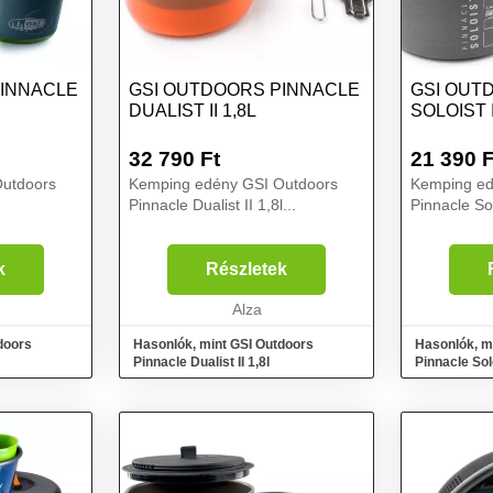
PINNACLE
GSI OUTDOORS PINNACLE
GSI OUT
DUALIST II 1,8L
SOLOIST I
32 790
Ft
21 390
F
utdoors
Kemping edény GSI Outdoors
Kemping ed
Pinnacle Dualist II 1,8l...
Pinnacle Solo
k
Részletek
Alza
doors
Hasonlók, mint GSI Outdoors
Hasonlók, m
Pinnacle Dualist II 1,8l
Pinnacle Solo