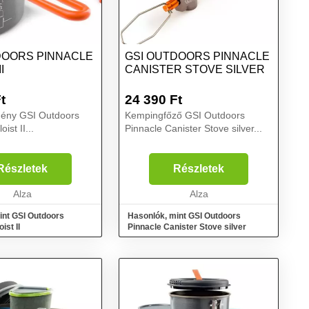
DOORS PINNACLE
GSI OUTDOORS PINNACLE
I
CANISTER STOVE SILVER
t
24 390
Ft
ény GSI Outdoors
Kempingfőző GSI Outdoors
ist II...
Pinnacle Canister Stove silver...
Részletek
Részletek
Alza
Alza
int GSI Outdoors
Hasonlók, mint GSI Outdoors
ist II
Pinnacle Canister Stove silver