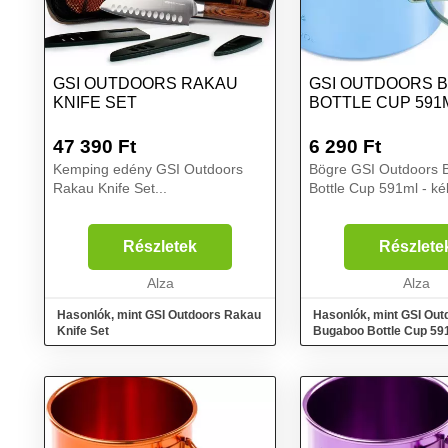
GSI OUTDOORS RAKAU
GSI OUTDOORS 
KNIFE SET
BOTTLE CUP 591M
47 390
Ft
6 290
Ft
Kemping edény GSI Outdoors
Bögre GSI Outdoors 
Rakau Knife Set...
Bottle Cup 591ml - kék
Részletek
Részlete
Alza
Alza
Hasonlók, mint GSI Outdoors Rakau
Hasonlók, mint GSI Out
Knife Set
Bugaboo Bottle Cup 591