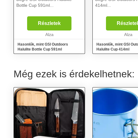
Bottle Cup 591ml...
414ml...
Részletek
Részlete
Alza
Alza
Hasonlók, mint GSI Outdoors
Hasonlók, mint GSI Out
Halulite Bottle Cup 591ml
Halulite Cup 414ml
Még ezek is érdekelhetnek: