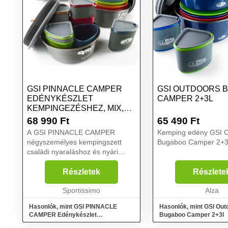
GSI PINNACLE CAMPER
GSI OUTDOORS 
EDÉNYKÉSZLET
CAMPER 2+3L
KEMPINGEZÉSHEZ, MIX,
MÉRET
68 990
Ft
65 490
Ft
A GSI PINNACLE CAMPER
Kemping edény GSI O
négyszemélyes kempingszett
Bugaboo Camper 2+3l
családi nyaraláshoz és nyári
sátrazáshoz. A Pinnacle
felületkezelés kiváló hőelosztást,
Részletek
Részlete
fokozott kopásállóságot és a
klasszikus teflonhoz képest 25%-
Sportissimo
Alza
ka...
Hasonlók, mint GSI PINNACLE
Hasonlók, mint GSI Out
CAMPER Edénykészlet
Bugaboo Camper 2+3l
kempingezéshez, mix, méret