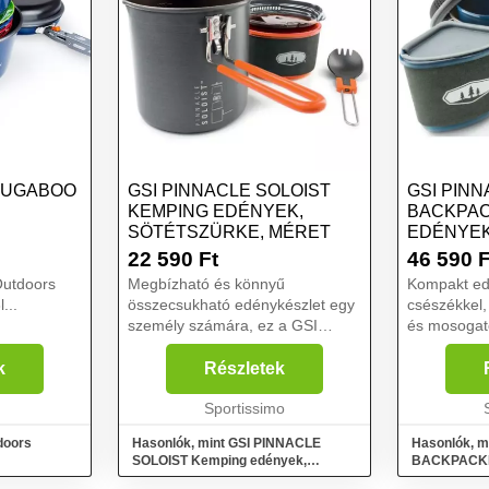
BUGABOO
GSI PINNACLE SOLOIST
GSI PIN
KEMPING EDÉNYEK,
BACKPAC
SÖTÉTSZÜRKE, MÉRET
EDÉNYEK
22 590
Ft
46 590
F
utdoors
Megbízható és könnyű
Kompakt ed
...
összecsukható edénykészlet egy
csészékkel,
személy számára, ez a GSI
és mosogató
PINNACLE SOLOIST. A csomag
számára, e
tartalmaz egy 1,1 literes
BACKPACKER
k
Részletek
főzőedényt, egy thermo bögrét,
teszi, hogy
egy teleszkópos villát/kanalat,
Sportissimo
távozzon az
egy fe...
szűrőként...
doors
Hasonlók, mint GSI PINNACLE
Hasonlók, m
SOLOIST Kemping edények,
BACKPACKE
sötétszürke, méret
mix, méret