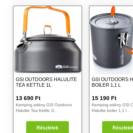
GSI OUTDOORS HALULITE
GSI OUTDOORS H
TEA KETTLE 1L
BOILER 1,1 L
13 690
Ft
15 190
Ft
Kemping edény GSI Outdoors
Kemping edény GSI O
Halulite Tea Kettle 1l...
Halulite boiler 1,1 l...
Részletek
Részlete