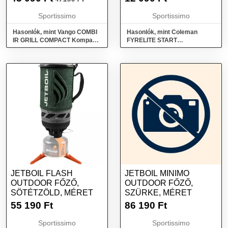
MÉRET
Sportissimo
Sportissimo
Hasonlók, mint Vango COMBI
Hasonlók, mint Coleman
IR GRILL COMPACT Kompakt
FYRELITE START
kempingfőző, zöld, méret
Kempingfőző, ezüst, méret
JETBOIL FLASH
JETBOIL MINIMO
OUTDOOR FŐZŐ,
OUTDOOR FŐZŐ,
SÖTÉTZÖLD, MÉRET
SZÜRKE, MÉRET
55 190
Ft
86 190
Ft
Sportissimo
Sportissimo