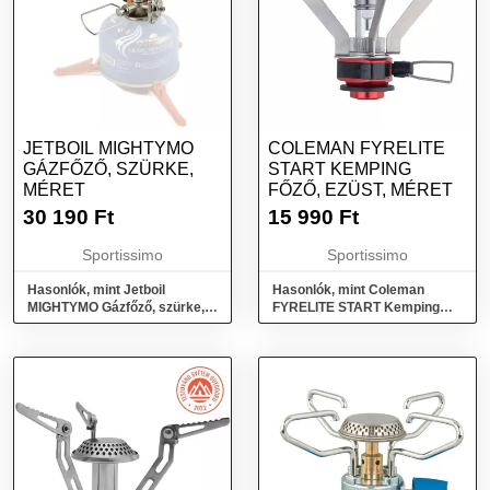
JETBOIL MIGHTYMO
COLEMAN FYRELITE
GÁZFŐZŐ, SZÜRKE,
START KEMPING
MÉRET
FŐZŐ, EZÜST, MÉRET
30 190
Ft
15 990
Ft
Sportissimo
Sportissimo
Hasonlók, mint Jetboil
Hasonlók, mint Coleman
MIGHTYMO Gázfőző, szürke,
FYRELITE START Kemping
méret
főző, ezüst, méret