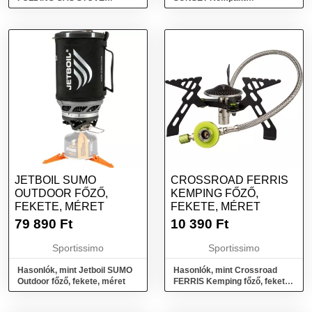
Túrafőző, ezüst, méret
kempingfőző, narancssárga,
méret
JETBOIL SUMO
CROSSROAD FERRIS
OUTDOOR FŐZŐ,
KEMPING FŐZŐ,
FEKETE, MÉRET
FEKETE, MÉRET
79 890
Ft
10 390
Ft
Sportissimo
Sportissimo
Hasonlók, mint Jetboil SUMO
Hasonlók, mint Crossroad
Outdoor főző, fekete, méret
FERRIS Kemping főző, fekete,
méret