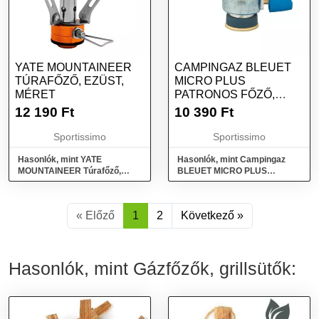
YATE MOUNTAINEER
CAMPINGAZ BLEUET
TÚRAFŐZŐ, EZÜST,
MICRO PLUS
MÉRET
PATRONOS FŐZŐ,
EZÜST, MÉRET
12 190
Ft
10 390
Ft
Sportissimo
Sportissimo
Hasonlók, mint YATE
Hasonlók, mint Campingaz
MOUNTAINEER Túrafőző,
BLEUET MICRO PLUS
ezüst, méret
Patronos főző, ezüst, méret
« Előző
1
2
Következő »
Hasonlók, mint Gázfőzők, grillsütők: