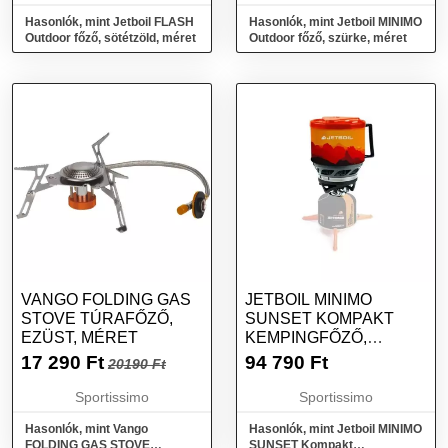
Hasonlók, mint Jetboil FLASH
Hasonlók, mint Jetboil MINIMO
Outdoor főző, sötétzöld, méret
Outdoor főző, szürke, méret
VANGO FOLDING GAS
JETBOIL MINIMO
STOVE TÚRAFŐZŐ,
SUNSET KOMPAKT
EZÜST, MÉRET
KEMPINGFŐZŐ,
NARANCSSÁRGA,
17 290
Ft
94 790
Ft
20190 Ft
MÉRET
Sportissimo
Sportissimo
Hasonlók, mint Vango
Hasonlók, mint Jetboil MINIMO
FOLDING GAS STOVE
SUNSET Kompakt