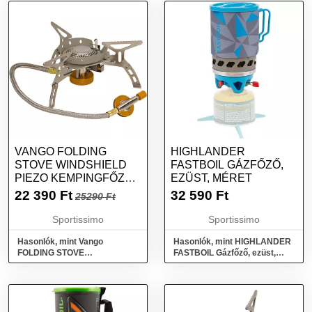
VANGO FOLDING
HIGHLANDER
STOVE WINDSHIELD
FASTBOIL GÁZFŐZŐ,
PIEZO KEMPINGFŐZŐ
EZÜST, MÉRET
SZÉLFOGÓVAL, EZÜST,
22 390
Ft
32 590
Ft
25290 Ft
MÉRET
Sportissimo
Sportissimo
Hasonlók, mint Vango
Hasonlók, mint HIGHLANDER
FOLDING STOVE
FASTBOIL Gázfőző, ezüst,
WINDSHIELD PIEZO
méret
Kempingfőző szélfogóval,
ezüst, méret