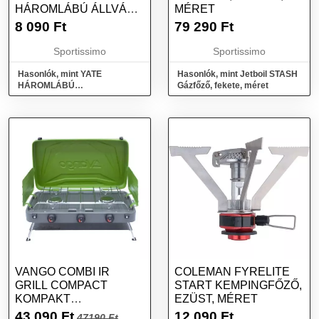
HÁROMLÁBÚ ÁLLVÁNY
MÉRET
BOGRÁCSHOZ, EZÜST,
8 090
Ft
79 290
Ft
MÉRET
Sportissimo
Sportissimo
Hasonlók, mint YATE
Hasonlók, mint Jetboil STASH
HÁROMLÁBÚ
Gázfőző, fekete, méret
BOGRÁCSÁLLVÁNY
Háromlábú állvány
bográcshoz, ezüst, méret
VANGO COMBI IR
COLEMAN FYRELITE
GRILL COMPACT
START KEMPINGFŐZŐ,
KOMPAKT
EZÜST, MÉRET
KEMPINGFŐZŐ, ZÖLD,
43 090
Ft
12 090
Ft
47190 Ft