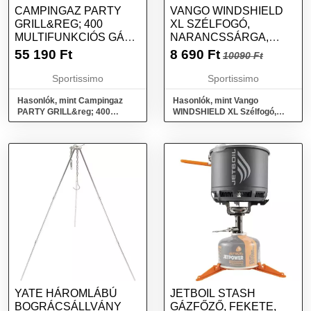
CAMPINGAZ PARTY
VANGO WINDSHIELD
GRILL&REG; 400
XL SZÉLFOGÓ,
MULTIFUNKCIÓS GÁZ
NARANCSSÁRGA,
GRILLSÜTŐ, KÉK,
MÉRET
55 190
Ft
8 690
Ft
10090 Ft
MÉRET
Sportissimo
Sportissimo
Hasonlók, mint Campingaz
Hasonlók, mint Vango
PARTY GRILL&reg; 400
WINDSHIELD XL Szélfogó,
Multifunkciós gáz grillsütő,
narancssárga, méret
kék, méret
YATE HÁROMLÁBÚ
JETBOIL STASH
BOGRÁCSÁLLVÁNY
GÁZFŐZŐ, FEKETE,