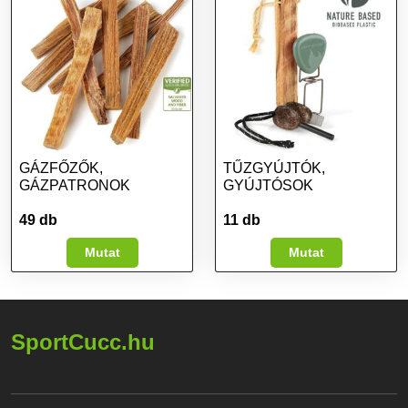
GÁZFŐZŐK,
TŰZGYÚJTÓK,
GÁZPATRONOK
GYÚJTÓSOK
49 db
11 db
Mutat
Mutat
SportCucc.hu