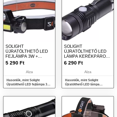
SOLIGHT
SOLIGHT
ÚJRATÖLTHETŐ LED
ÚJRATÖLTHETŐ LED
FEJLÁMPA 3W +
LÁMPA KERÉKPÁROS
COB150 + 120LM LI-ION
TARTÓVAL 400LM
5 290
Ft
6 290
Ft
USB
FÓKUSZÁLHATÓ LI-ION
USB
Alza
Alza
Hasonlók, mint Solight
Hasonlók, mint Solight
Újratölthető LED fejlámpa 3W
Újratölthető LED lámpa
+ COB150 + 120lm Li-ion USB
kerékpáros tartóval 400lm
fókuszálható Li-Ion USB