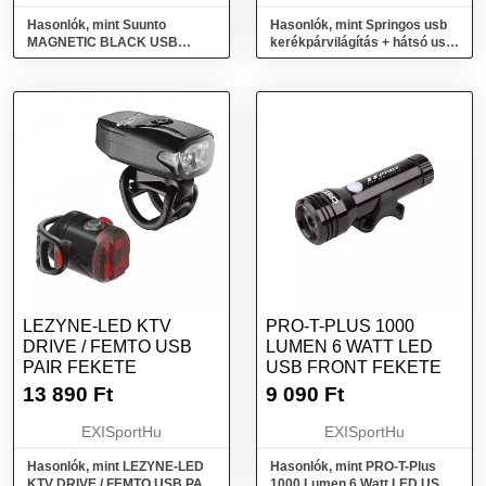
Hasonlók, mint Suunto
Hasonlók, mint Springos usb
MAGNETIC BLACK USB
kerékpárvilágítás + hátsó usb
CABLE USB kábel, , méret
kerékpárvilágítás
LEZYNE-LED KTV
PRO-T-PLUS 1000
DRIVE / FEMTO USB
LUMEN 6 WATT LED
PAIR FEKETE
USB FRONT FEKETE
13 890
Ft
9 090
Ft
EXISportHu
EXISportHu
Hasonlók, mint LEZYNE-LED
Hasonlók, mint PRO-T-Plus
KTV DRIVE / FEMTO USB PAIR
1000 Lumen 6 Watt LED USB