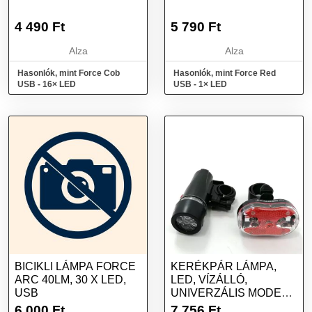
4 490
Ft
5 790
Ft
Alza
Alza
Hasonlók, mint Force Cob
Hasonlók, mint Force Red
USB - 16× LED
USB - 1× LED
BICIKLI LÁMPA FORCE
KERÉKPÁR LÁMPA,
ARC 40LM, 30 X LED,
LED, VÍZÁLLÓ,
USB
UNIVERZÁLIS MODELL
5 LED ELŐL 9 LED...
6 000
Ft
7 756
Ft