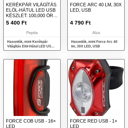
KERÉKPÁR VILÁGÍTÁS
FORCE ARC 40 LM, 30X
ELÖL-HÁTUL LED USB
LED, USB
KÉSZLET: 100,000 ÓRA
LED ÉL...
5 400
Ft
4 790
Ft
Pepita
Alza
Hasonlók, mint Kerékpár
Hasonlók, mint Force Arc 40
Világítás Elöl-Hátul LED USB
lm, 30X LED, USB
Készlet: 100,000 Óra LED Él...
FORCE COB USB - 16×
FORCE RED USB - 1×
LED
LED