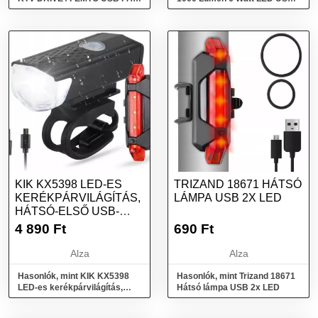
Fekete
front Fekete
KIK KX5398 LED-ES
TRIZAND 18671 HÁTSÓ
KERÉKPÁRVILÁGÍTÁS,
LÁMPA USB 2X LED
HÁTSÓ-ELSŐ USB-
KÉSZLET
4 890
Ft
690
Ft
Alza
Alza
Hasonlók, mint KIK KX5398
Hasonlók, mint Trizand 18671
LED-es kerékpárvilágítás,
Hátsó lámpa USB 2x LED
hátsó-első USB-készlet