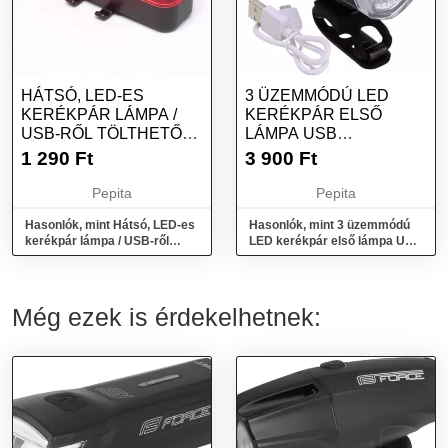
HÁTSÓ, LED-ES
3 ÜZEMMÓDÚ LED
KERÉKPÁR LÁMPA /
KERÉKPÁR ELSŐ
USB-RŐL TÖLTHETŐ
LÁMPA USB
(QX-W05)
ÚJRATÖLTHETŐ
1 290
Ft
3 900
Ft
Pepita
Pepita
Hasonlók, mint Hátsó, LED-es
Hasonlók, mint 3 üzemmódú
kerékpár lámpa / USB-ről
LED kerékpár első lámpa USB
tölthető (QX-W05)
újratölthető
Még ezek is érdekelhetnek: