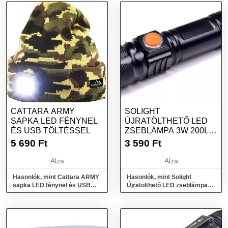
CATTARA ARMY
SOLIGHT
SAPKA LED FÉNYNEL
ÚJRATÖLTHETŐ LED
ÉS USB TÖLTÉSSEL
ZSEBLÁMPA 3W 200LM
USB LI-ION
5 690
Ft
3 590
Ft
Alza
Alza
Hasonlók, mint Cattara ARMY
Hasonlók, mint Solight
sapka LED fénynel és USB
Újratölthető LED zseblámpa
töltéssel
3W 200lm USB Li-ion