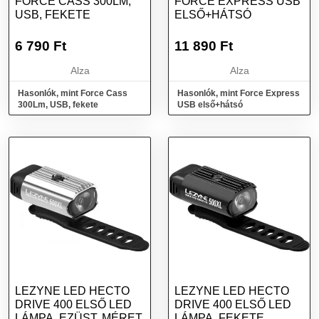
FORCE CASS 300LM,
FORCE EXPRESS USB
USB, FEKETE
ELSŐ+HÁTSÓ
6 790
Ft
11 890
Ft
Alza
Alza
Hasonlók, mint Force Cass
Hasonlók, mint Force Express
300Lm, USB, fekete
USB első+hátsó
LEZYNE LED HECTO
LEZYNE LED HECTO
DRIVE 400 ELSŐ LED
DRIVE 400 ELSŐ LED
LÁMPA, EZÜST, MÉRET
LÁMPA, FEKETE,