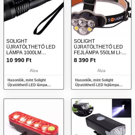
SOLIGHT
SOLIGHT
ÚJRATÖLTHETŐ LED
ÚJRATÖLTHETŐ LED
LÁMPA 1000LM
FEJLÁMPA 550LM LI-
FÓKUSZÁLHATÓ
ION USB
10 990
Ft
8 390
Ft
2800MAH LI-ION USB
AJÁNDÉKCSOMAG
Alza
Alza
Hasonlók, mint Solight
Hasonlók, mint Solight
Újratölthető LED lámpa
Újratölthető LED fejlámpa
1000lm fókuszálható
550lm Li-Ion USB
2800mAh Li-Ion USB
ajándékcsomag