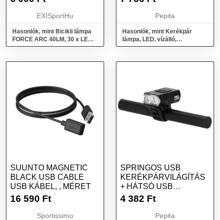
EXISportHu
Pepita
Hasonlók, mint Bicikli lámpa
Hasonlók, mint Kerékpár
FORCE ARC 40LM, 30 x LED,
lámpa, LED, vízálló,
USB
univerzális modell 5 Led elől 9
Led...
SUUNTO MAGNETIC
SPRINGOS USB
BLACK USB CABLE
KERÉKPÁRVILÁGÍTÁS
USB KÁBEL, , MÉRET
+ HÁTSÓ USB
KERÉKPÁRVILÁGÍTÁS
16 590
Ft
4 382
Ft
Sportissimo
Pepita