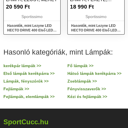
MÉRET
20 590
Ft
18 990
Ft
Sportissimo
Sportissimo
Hasonlók, mint Lezyne LED
Hasonlók, mint Lezyne LED
HECTO DRIVE 400 Első LED
HECTO DRIVE 400 Első LED
lámpa, ezüst, méret
lámpa, fekete, méret
Hasonló kategóriák, mint Lámpák:
kerékpár lámpák >>
Fő lámpák >>
Első lámpák kerékpárra >>
Hátsó lámpák kerékpárra >>
Lámpák, fényszórók >>
Zseblámpák >>
Fejlámpák >>
Fényvisszaverők >>
Fejlámpák, elemlámpák >>
Kézi és fejlámpák >>
SportCucc.hu