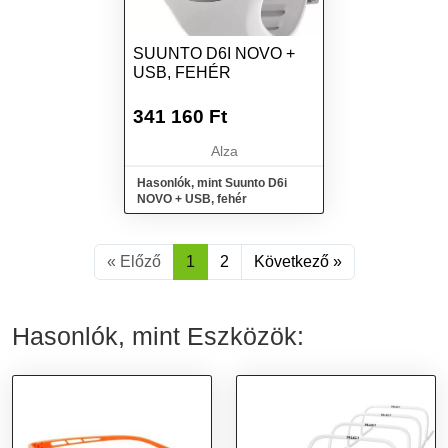
SUUNTO D6I NOVO +
USB, FEHÉR
341 160
Ft
Alza
Hasonlók, mint Suunto D6i
NOVO + USB, fehér
« Előző
1
2
Következő »
Hasonlók, mint Eszközök: