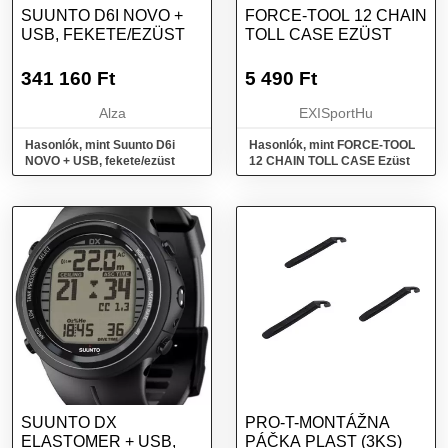
SUUNTO D6I NOVO +
FORCE-TOOL 12 CHAIN
USB, FEKETE/EZÜST
TOLL CASE EZÜST
341 160
Ft
5 490
Ft
Alza
EXISportHu
Hasonlók, mint Suunto D6i
Hasonlók, mint FORCE-TOOL
NOVO + USB, fekete/ezüst
12 CHAIN TOLL CASE Ezüst
SUUNTO DX
PRO-T-MONTÁŽNA
ELASTOMER + USB,
PÁČKA PLAST (3KS)