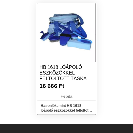
HB 1618 LÓÁPOLÓ
ESZKÖZÖKKEL
FELTÖLTÖTT TÁSKA
16 666
Ft
Pepita
Hasonlók, mint HB 1618
lóápoló eszközökkel feltöltött
táska