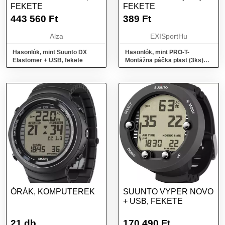
FEKETE
FEKETE
443 560
Ft
389
Ft
Alza
EXISportHu
Hasonlók, mint Suunto DX
Hasonlók, mint PRO-T-
Elastomer + USB, fekete
Montážna páčka plast (3ks)
Fekete
ÓRÁK, KOMPUTEREK
SUUNTO VYPER NOVO
+ USB, FEKETE
21 db
170 490
Ft