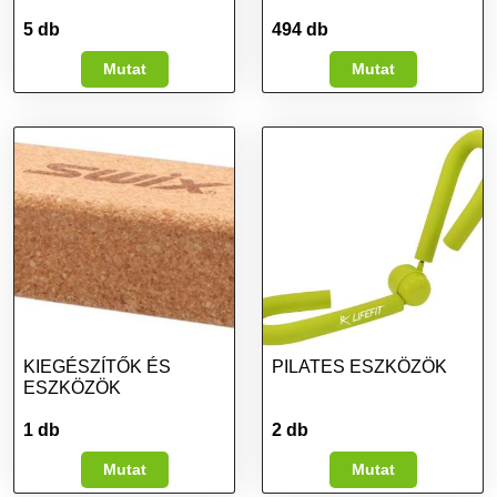
5 db
494 db
Mutat
Mutat
KIEGÉSZÍTŐK ÉS
PILATES ESZKÖZÖK
ESZKÖZÖK
1 db
2 db
Mutat
Mutat