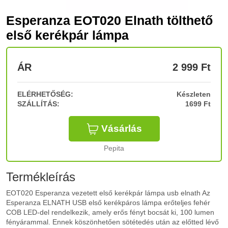
Esperanza EOT020 Elnath tölthető
első kerékpár lámpa
ÁR
2 999
Ft
ELÉRHETŐSÉG:
Készleten
SZÁLLÍTÁS:
1699 Ft
Vásárlás
Pepita
Termékleírás
EOT020 Esperanza vezetett első kerékpár lámpa usb elnath Az
Esperanza ELNATH USB első kerékpáros lámpa erőteljes fehér
COB LED-del rendelkezik, amely erős fényt bocsát ki, 100 lumen
fényárammal. Ennek köszönhetően sötétedés után az előtted lévő