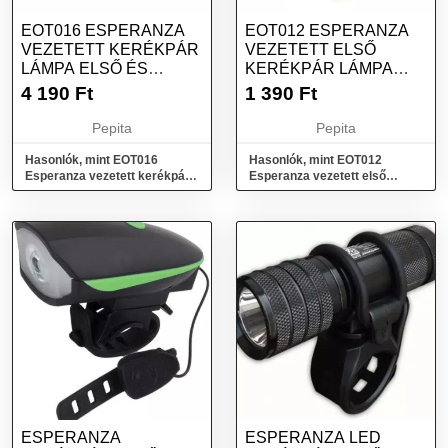
EOT016 ESPERANZA
EOT012 ESPERANZA
VEZETETT KERÉKPÁR
VEZETETT ELSŐ
LÁMPA ELSŐ ÉS
KERÉKPÁR LÁMPA
HÁTSÓ SZETT ACRUX
TURAIS
4 190
Ft
1 390
Ft
Pepita
Pepita
Hasonlók, mint EOT016
Hasonlók, mint EOT012
Esperanza vezetett kerékpár
Esperanza vezetett első
lámpa első és hátsó szett
kerékpár lámpa turais
acrux
ESPERANZA
ESPERANZA LED