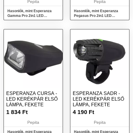
Pepita
Pepita
Hasonlók, mint Esperanza
Hasonlók, mint Esperanza
Gamma Pro 2in1 LED
Pegasus Pro 2in1 LED
zseblámpa és kerékpár első
zseblámpa és kerékpár első
lámpa, Fekete
lámpa,...
ESPERANZA CURSA -
ESPERANZA SADR -
LED KERÉKPÁR ELSŐ
LED KERÉKPÁR ELSŐ
LÁMPA, FEKETE
LÁMPA, FEKETE
1 834
Ft
4 190
Ft
Pepita
Pepita
Hasonlók, mint Esperanza
Hasonlók, mint Esperanza