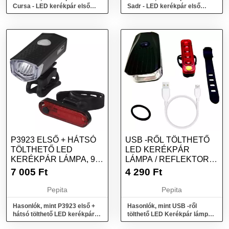
Cursa - LED kerékpár első
Sadr - LED kerékpár első
lámpa, Fekete
lámpa, Fekete
P3923 ELSŐ + HÁTSÓ
USB -RŐL TÖLTHETŐ
TÖLTHETŐ LED
LED KERÉKPÁR
KERÉKPÁR LÁMPA, 90
LÁMPA / REFLEKTOR
LM
KÉSZLET ELSŐ + H...
7 005
Ft
4 290
Ft
Pepita
Pepita
Hasonlók, mint P3923 első +
Hasonlók, mint USB -ről
hátsó tölthető LED kerékpár
tölthető LED Kerékpár lámpa /
lámpa, 90 lm
reflektor készlet első + h...