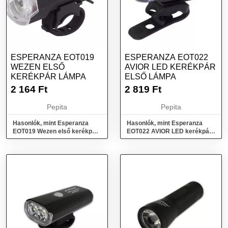
ESPERANZA EOT019
ESPERANZA EOT022
WEZEN ELSŐ
AVIOR LED KERÉKPÁR
KERÉKPÁR LÁMPA
ELSŐ LÁMPA
2 164
Ft
2 819
Ft
Pepita
Pepita
Hasonlók, mint Esperanza
Hasonlók, mint Esperanza
EOT019 Wezen első kerékpár
EOT022 AVIOR LED kerékpár
lámpa
első lámpa