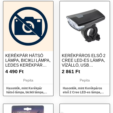
KERÉKPÁR HÁTSÓ
KERÉKPÁROS ELSŐ 2
LÁMPA, BICIKLI LÁMPA,
CREE LED-ES LÁMPA,
LEDES KERÉKPÁR
VÍZÁLLÓ, USB
LÁMPA - KÖR
TÖLTHETŐ - FEKETE
4 490
Ft
2 861
Ft
Pepita
Pepita
Hasonlók, mint Kerékpár
Hasonlók, mint Kerékpáros
hátsó lámpa, bicikli lámpa,
első 2 Cree LED-es lámpa,
ledes kerékpár lámpa - Kör
vízálló, USB tölthető - fekete