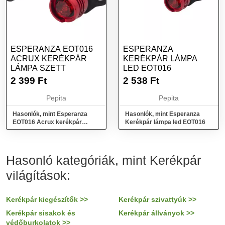
ESPERANZA EOT016
ESPERANZA
ACRUX KERÉKPÁR
KERÉKPÁR LÁMPA
LÁMPA SZETT
LED EOT016
2 399
Ft
2 538
Ft
Pepita
Pepita
Hasonlók, mint Esperanza
Hasonlók, mint Esperanza
EOT016 Acrux kerékpár
Kerékpár lámpa led EOT016
lámpa szett
Hasonló kategóriák, mint Kerékpár
világítások:
Kerékpár kiegészítők >>
Kerékpár szivattyúk >>
Kerékpár sisakok és
Kerékpár állványok >>
védőburkolatok >>