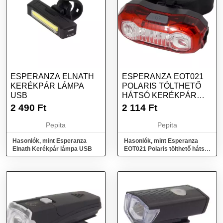
ESPERANZA ELNATH
ESPERANZA EOT021
KERÉKPÁR LÁMPA
POLARIS TÖLTHETŐ
USB
HÁTSÓ KERÉKPÁR
LÁMPA
2 490
Ft
2 114
Ft
Pepita
Pepita
Hasonlók, mint Esperanza
Hasonlók, mint Esperanza
Elnath Kerékpár lámpa USB
EOT021 Polaris tölthető hátsó
kerékpár lámpa