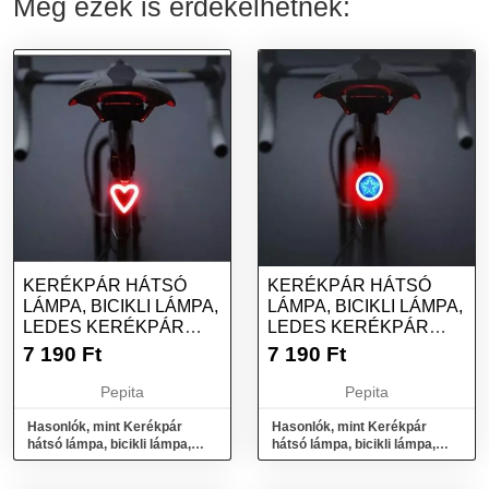
Még ezek is érdekelhetnek:
KERÉKPÁR HÁTSÓ
KERÉKPÁR HÁTSÓ
LÁMPA, BICIKLI LÁMPA,
LÁMPA, BICIKLI LÁMPA,
LEDES KERÉKPÁR
LEDES KERÉKPÁR
LÁMPA - SZÍV
LÁMPA - CSILLAG
7 190
Ft
7 190
Ft
Pepita
Pepita
Hasonlók, mint Kerékpár
Hasonlók, mint Kerékpár
hátsó lámpa, bicikli lámpa,
hátsó lámpa, bicikli lámpa,
ledes kerékpár lámpa - Szív
ledes kerékpár lámpa - Csillag