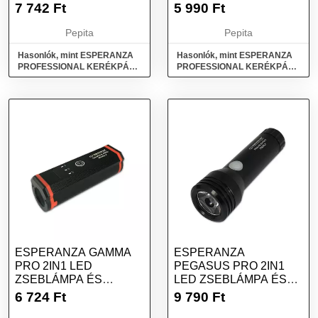
LÁMPA POLAR PRO
LÁMPA SCORPIUS PRO
7 742
Ft
5 990
Ft
1400 LX
1750 LX
Pepita
Pepita
Hasonlók, mint ESPERANZA
Hasonlók, mint ESPERANZA
PROFESSIONAL KERÉKPÁR
PROFESSIONAL KERÉKPÁR
ELSŐ LÁMPA POLAR PRO
ELSŐ LED LÁMPA SCORPIUS
1400 LX
PRO 1750 LX
ESPERANZA GAMMA
ESPERANZA
PRO 2IN1 LED
PEGASUS PRO 2IN1
ZSEBLÁMPA ÉS
LED ZSEBLÁMPA ÉS
KERÉKPÁR ELSŐ
KERÉKPÁR ELSŐ
6 724
Ft
9 790
Ft
LÁMPA, FEKETE
LÁMPA,...