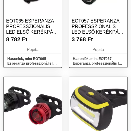
EOT065 ESPERANZA
EOT057 ESPERANZA
PROFESSZIONÁLIS
PROFESSZIONÁLIS
LED ELSŐ KERÉKPÁR
LED ELSŐ KERÉKPÁR
LÁMPA HERCULES...
LÁMPA 2IN1 ALP...
8 782
Ft
3 768
Ft
Pepita
Pepita
Hasonlók, mint EOT065
Hasonlók, mint EOT057
Esperanza professzionális led
Esperanza professzionális led
első kerékpár lámpa
első kerékpár lámpa 2in1 alp...
hercules...