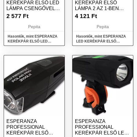
KERÉKPÁR ELSŐ LED
KERÉKPÁR ELSŐ
LÁMPA CSENGŐVEL
LÁMPA 2 AZ 1-BEN
ALFARD
CYGNUS
2 577
Ft
4 121
Ft
Pepita
Pepita
Hasonlók, mint ESPERANZA
Hasonlók, mint ESPERANZA
KERÉKPÁR ELSŐ LED
LED KERÉKPÁR ELSŐ
LÁMPA CSENGŐVEL ALFARD
LÁMPA 2 AZ 1-BEN CYGNUS
ESPERANZA
ESPERANZA
PROFESSIONAL
PROFESSIONAL
KERÉKPÁR ELSŐ
KERÉKPÁR ELSŐ LED