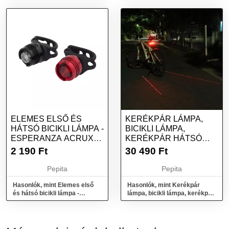
ELEMES ELSŐ ÉS
KERÉKPÁR LÁMPA,
HÁTSÓ BICIKLI LÁMPA -
BICIKLI LÁMPA,
ESPERANZA ACRUX
KERÉKPÁR HÁTSÓ
EOT016
LÁMPA INDEXES
2 190
Ft
30 490
Ft
FUNKCIÓVAL
Pepita
Pepita
Hasonlók, mint Elemes első
Hasonlók, mint Kerékpár
és hátsó bicikli lámpa -
lámpa, bicikli lámpa, kerékpár
Esperanza Acrux EOT016
hátsó lámpa indexes
funkcióval