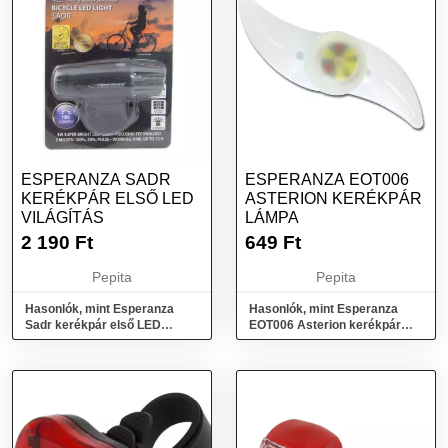
ESPERANZA SADR
ESPERANZA EOT006
KERÉKPÁR ELSŐ LED
ASTERION KERÉKPÁR
VILÁGÍTÁS
LÁMPA
2 190
Ft
649
Ft
Pepita
Pepita
Hasonlók, mint Esperanza
Hasonlók, mint Esperanza
Sadr kerékpár első LED
EOT006 Asterion kerékpár
világítás
lámpa