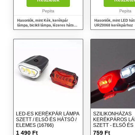
lámpa. Enélkül ugyanis komoly
beépített akkumuláto
veszélybe kerülhet az ember
Pepita
használata garantálja
Pepita
köd...
problémamentes h...
Hasonlók, mint Kék, kerékpár
Hasonlók, mint LED há
lámpa, bicikli lámpa, lézeres hátsó
URZ0068 kerékpárhoz
lámpa
LED-ES KERÉKPÁR LÁMPA
SZILIKONHÁZAS
SZETT / ELSŐ ÉS HÁTSÓ /
KERÉKPÁROS LÁ
ELEMES (16766)
SZETT - ELSŐ ÉS
VILÁGÍTÁS
1 490
Ft
759
Ft