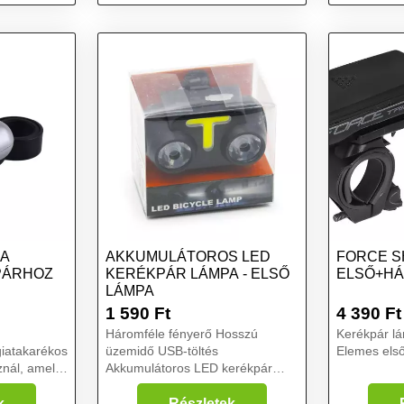
lámpa - Szív
lámpa - Csil
PA
AKKUMULÁTOROS LED
FORCE S
PÁRHOZ
KERÉKPÁR LÁMPA - ELSŐ
ELSŐ+HÁ
LÁMPA
1 590
Ft
4 390
Ft
Háromféle fényerő Hosszú
Kerékpár l
iatakarékos
üzemidő USB-töltés
Elemes első
znál, amely
Akkumulátoros LED kerékpár
obban
lámpa - első lámpa Van bringád?
! A
Ugye tudod, hogy kötelező eleme
k
Részletek