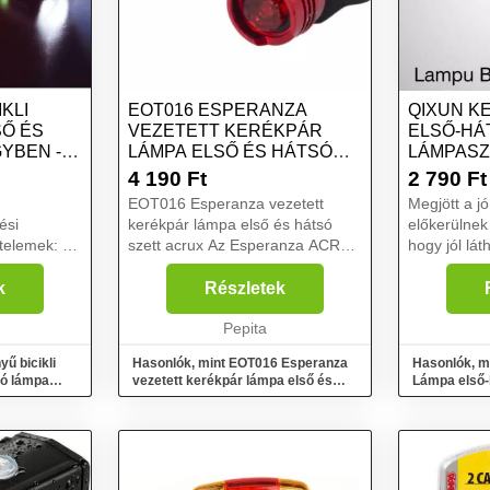
KLI
EOT016 ESPERANZA
QIXUN K
SŐ ÉS
VEZETETT KERÉKPÁR
ELSŐ-HÁ
YBEN -
LÁMPA ELSŐ ÉS HÁTSÓ
LÁMPASZ
SZETT ACRUX
4 190
Ft
2 790
Ft
EOT016 Esperanza vezetett
Megjött a jó
ési
kerékpár lámpa első és hátsó
előkerülnek
telemek: 6
szett acrux Az Esperanza ACRUX
hogy jól lá
em (az
kerékpáros lámpakészlet egy
forgalomban
g
fehér fényű első lámpából és egy
megoldás az
k
Részletek
piros fényű hátsó lámpából áll.
hátsó nagy 
Minden lámpa 1 er...
Pepita
kerékpárlámp
yű bicikli
Hasonlók, mint EOT016 Esperanza
Hasonlók, m
só lámpa
vezetett kerékpár lámpa első és
Lámpa első-
hátsó szett acrux
Lámpaszett