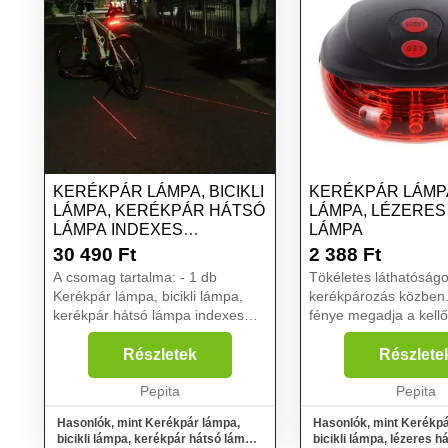
KERÉKPÁR LÁMPA, BICIKLI
KERÉKPÁR LÁMPA,
LÁMPA, KERÉKPÁR HÁTSÓ
LÁMPA, LÉZERES
LÁMPA INDEXES
LÁMPA
FUNKCIÓVAL
30 490
Ft
2 388
Ft
A csomag tartalma: - 1 db
Tökéletes láthatóságot
Kerékpár lámpa, bicikli lámpa,
kerékpározás közben
kerékpár hátsó lámpa indexes
fénye megadja a kellő
funkcióvalFélsz, hogy nem vagy
távolságot. Az eszköz LED
eléggé látható éjszaka az
lámpája nemcsak erős
Részletek
Részlete
utakon? Ezzel a Kerékpár
fényt biztosít számodra
lámpával garantáltan minden
Pepita
Pepita
aut...
Hasonlók, mint Kerékpár lámpa,
Hasonlók, mint Kerékpá
bicikli lámpa, kerékpár hátsó lámpa
bicikli lámpa, lézeres 