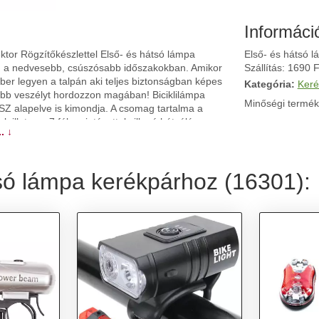
Informáci
ktor Rögzítőkészlettel Első- és hátsó lámpa
Első- és hátsó l
eg a nedvesebb, csúszósabb időszakokban. Amikor
Szállítás: 1690 F
mber legyen a talpán aki teljes biztonságban képes
Kategória:
Keré
sebb veszélyt hordozzon magában! Biciklilámpa
Minőségi termék
SZ alapelve is kimondja. A csomag tartalma a
, illetve a 7 féle mintázattal villogó hátsólámpa,
. ↓
jellemzők: Biciklilámpa-készlet Reflektor,
, 800 lumen, 3 db AAA elemmel működik
, 2 db AAA elemmel működik Egyszerű felszerelés
tsó lámpa kerékpárhoz (16301):