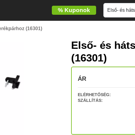
%
Kuponok
erékpárhoz (16301)
Első- és hát
(16301)
ÁR
ELÉRHETŐSÉG:
SZÁLLÍTÁS: