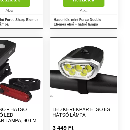
Alza
Alza
int Force Sharp Elemes
Hasonlók, mint Force Double
lámpa
Elemes első + hátsó lámpa
SŐ + HÁTSÓ
LED KERÉKPÁR ELSŐ ÉS
Ő LED
HÁTSÓ LÁMPA
R LÁMPA, 90 LM
3 449
Ft