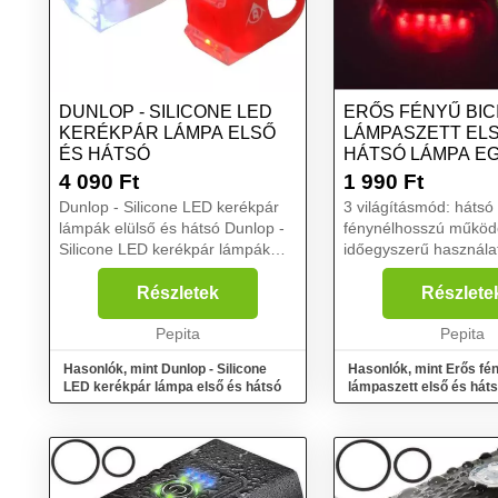
DUNLOP - SILICONE LED
ERŐS FÉNYŰ BICI
KERÉKPÁR LÁMPA ELSŐ
LÁMPASZETT EL
ÉS HÁTSÓ
HÁTSÓ LÁMPA EG
TEKERJ...
4 090
Ft
1 990
Ft
Dunlop - Silicone LED kerékpár
3 világításmód: hátsó
lámpák elülső és hátsó Dunlop -
fénynélhosszú működ
Silicone LED kerékpár lámpák
időegyszerű használa
elülső és hátsó...
x AAA Micro 1,5 V el
elemek nem a csoma
Részletek
Részlete
tartozékai)...
Pepita
Pepita
Hasonlók, mint Dunlop - Silicone
Hasonlók, mint Erős fén
LED kerékpár lámpa első és hátsó
lámpaszett első és hát
egyben - Tekerj...