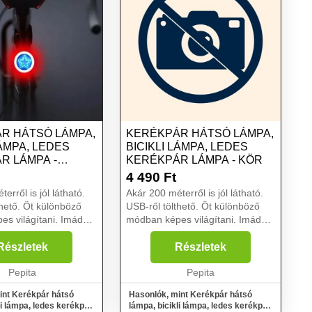
R HÁTSÓ LÁMPA,
KERÉKPÁR HÁTSÓ LÁMPA,
LÁMPA, LEDES
BICIKLI LÁMPA, LEDES
R LÁMPA -
KERÉKPÁR LÁMPA - KÖR
4 490
Ft
erről is jól látható.
Akár 200 méterről is jól látható.
thető. Öt különböző
USB-ről tölthető. Öt különböző
ilágítani. Imádsz
módban képes világítani. Imádsz
biciklizni? Ha teheted,
 a kétkerekűddel
mindenhová a kétkerekűddel
Részletek
Részletek
 este is? Esetleg
mész, akár még este is? Esetleg
Pepita
kezdő kerékpáros vag...
Pepita
int Kerékpár hátsó
Hasonlók, mint Kerékpár hátsó
li lámpa, ledes kerékpár
lámpa, bicikli lámpa, ledes kerékpár