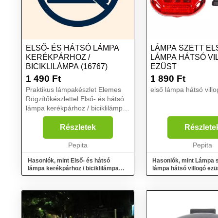
ELSŐ- ÉS HÁTSÓ LÁMPA
LÁMPA SZETT EL
KERÉKPÁRHOZ /
LÁMPA HÁTSÓ VI
BICIKLILÁMPA (16767)
EZÜST
1 490
Ft
1 890
Ft
Praktikus lámpakészlet Elemes
első lámpa hátsó villo
Rögzítőkészlettel Első- és hátsó
lámpa kerékpárhoz / biciklilámpa
(16767) A kerékpározás egy
veszélyes dolog, főleg a sötétebb
Részletek
Részlete
időszakokban. Amikor erre
rátevődn...
Pepita
Pepita
Hasonlók, mint Első- és hátsó
Hasonlók, mint Lámpa s
lámpa kerékpárhoz / biciklilámpa
lámpa hátsó villogó ezü
(16767)