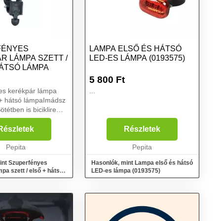
FÉNYES
LAMPA ELSŐ ÉS HÁTSÓ
R LÁMPA SZETT /
LED-ES LÁMPA (0193575)
HÁTSÓ LÁMPA
5 800
Ft
es kerékpár lámpa
...
ő + hátsó lámpaImádsz
ötétben is biciklire
et a lámpákat
elszerelheted
Részletek
Részletek
a, hogy mindig lásd
ékpározás közb...
Pepita
Pepita
int Szuperfényes
Hasonlók, mint Lampa első és hátsó
pa szett / első + hátsó
LED-es lámpa (0193575)