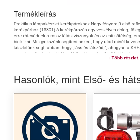
Termékleírás
Praktikus lámpakészlet kerékpárokhoz Nagy fényerejű első refle
kerékpárhoz (16301) A kerékpározás egy veszélyes dolog, fől
erre rátevődnek a rossz látási viszonyok és az esti sötétség, e
biciklizni. Mi igyekszünk segíteni neked, hogy utad minél keve
készletünk segít abban, hogy „láss és látszódj”, ahogyan a KRE
nagy teljesítményű reflektor, 120 méteres bevilágítási távolsággal
↓ Több részlet..
továbbá annak rögzítője (a reflektoré hozzá van szerelve). Főbb 
hátsólámpa, rögzítőkészlet Reflektor: 120 méteres bevilágítás
Hátsólámpa: 20 méterig látható, 300 lumen, 7 villogásmintázat
Hasonlók, mint Első- és há
További információk>>