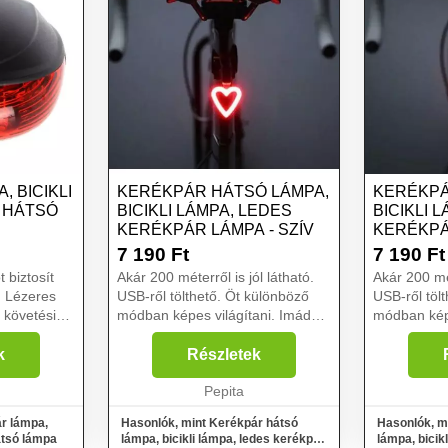
 BICIKLI
KERÉKPÁR HÁTSÓ LÁMPA,
KERÉKPÁ
 HÁTSÓ
BICIKLI LÁMPA, LEDES
BICIKLI 
KERÉKPÁR LÁMPA - SZÍV
KERÉKPÁ
CSILLAG
7 190
Ft
7 190
Ft
 biztosít
Akár 200 méterről is jól látható.
Akár 200 mét
. Lézeres
USB-ről tölthető. Öt különböző
USB-ről töl
 követési
módban képes világítani. Imádsz
módban képes v
biciklizni? Ha teheted,
biciklizni? Ha teheted,
 és stabil
mindenhová a kétkerekűddel
mindenhová
k
Részletek
, de ...
mész, akár még este is? Esetleg
mész, akár még
kezdő ker...
Pepita
kezdő ker...
r lámpa,
Hasonlók, mint Kerékpár hátsó
Hasonlók, m
hátsó lámpa
lámpa, bicikli lámpa, ledes kerékpár
lámpa, bicik