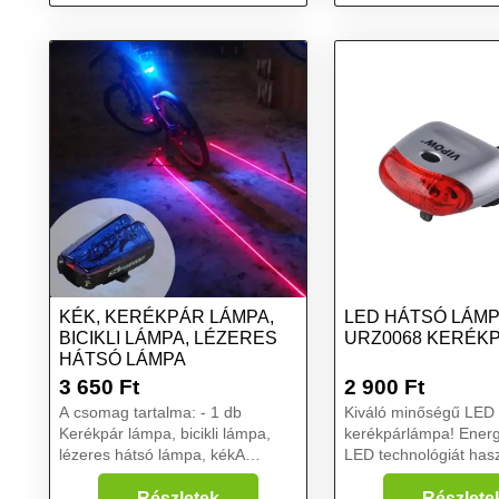
indexes funkcióval
KÉK, KERÉKPÁR LÁMPA,
LED HÁTSÓ LÁM
BICIKLI LÁMPA, LÉZERES
URZ0068 KERÉK
HÁTSÓ LÁMPA
3 650
Ft
2 900
Ft
A csomag tartalma: - 1 db
Kiváló minőségű LED
Kerékpár lámpa, bicikli lámpa,
kerékpárlámpa! Energ
lézeres hátsó lámpa, kékA
LED technológiát has
kerékpár szerelmeseinek
sötétedés után még j
elengedhetetlen kellék a hátsó
láthatóvá tesz minket
Részletek
Részlete