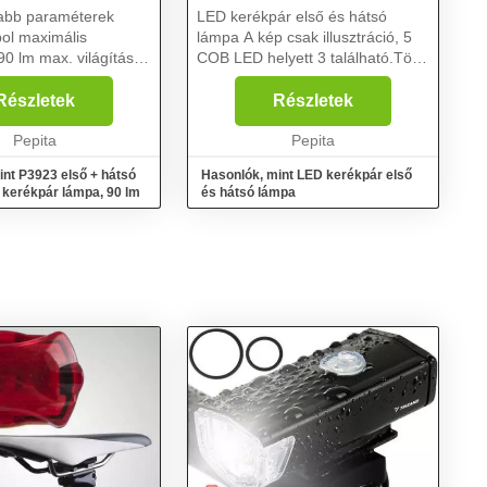
sabb paraméterek
LED kerékpár első és hátsó
mális
lámpa A kép csak illusztráció, 5
 világítási
COB LED helyett 3 található.Több
gyéb
funkciós akár 5órás
ető
működés.Kihagyhatatlan termék
Részletek
Részletek
si idő 2–5
a kerékpározáshoz.Egyszerű
ő ré...
Pepita
felszerelésElemes működés.E...
Pepita
int P3923 első + hátsó
Hasonlók, mint LED kerékpár első
 kerékpár lámpa, 90 lm
és hátsó lámpa