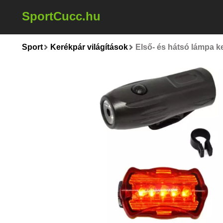
SportCucc.hu
Sport
Kerékpár világítások
Első- és hátsó lámpa k