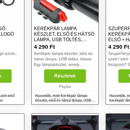
SŐ
KERÉKPÁR LÁMPA
SZUPER
LLOGÓ
KÉSZLET, ELSŐ ÉS HÁTSÓ
KERÉKPÁ
LÁMPA, USB TÖLTÉS,
ELSŐ + 
FEKETE
4 290
Ft
4 290
Ft
gó ezüst...
Kerékpár lámpa készlet, első és
Szuperfény
hátsó lámpa, USB töltés, fekete
szett / els
Egy lámpakészlet, amely
bicajozni? S
gondoskodik az Ön biztonságáról
ülnél? Ezek
egy kerékpártúrán.
könnyedén f
k
Részletek
Összeszerelésre kész, nincs
kerékpárodr
szükség további szerszámokra.
Pepita
az utat ker
A...
zett első
Hasonlók, mint Kerékpár lámpa
Hasonlók, m
st
készlet, első és hátsó lámpa, USB
kerékpár lám
töltés, fekete
lámpa