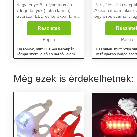
Nagy fényerő Folyamatos és
Por-, ütés- és cseppál
villogó fények (hátsó lámpa)
A csomagban találsz 
Gyorszár LED-es kerékpár lámpa
egy piros színnel világí
szett / első és hátsó / Elemes Ha
lámpát Három különböző
fontos számodra az erős,
világítási móddal Szilikonházas
Részletek
Részlete
folyamatos fény, illetve a sok
kerékpáros lámpa szet
funkcióval ren...
Pepita
és...
Pepita
Hasonlók, mint LED-es kerékpár
Hasonlók, mint Sziliko
lámpa szett / első és hátsó / elemes
kerékpáros lámpa szett 
(16766)
hátsó világítás
Még ezek is érdekelhetnek: