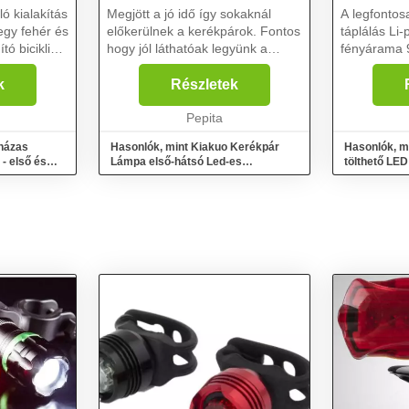
ló kialakítás
Megjött a jó idő így sokaknál
A legfonto
egy fehér és
előkerülnek a kerékpárok. Fontos
táplálás Li-pol maxi
tó biciklis
hogy jól láthatóak legyünk a
fényárama 90 lm max.
forgalomban, ehhez tökéletes
távolság 35 m E
megoldás az általunk kínált első
paraméterek tölth
k
Részletek
t - első
hátsó nagy fényerejű led-es
anyag műanyag világítá
kerékpárlámpa. Ell...
Pepita
óra üzemid
nházas
Hasonlók, mint Kiakuo Kerékpár
Hasonlók, m
- első és
Lámpa első-hátsó Led-es
tölthető LED
Lámpaszett