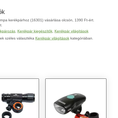
ók
ámpa kerékpárhoz (16301) vásárlása olcsón, 1390 Ft-ért.
t.
kpározás
,
Kerékpár kiegészítők
,
Kerékpár világítások
ek széles választéka
Kerékpár világítások
kategóriában.