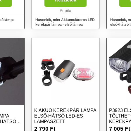
rok
az első lámpa? A saját
 a
biztonságod megóvása
Pepita
érdekében szere...
tsó lámpa
Hasonlók, mint Akkumulátoros LED
Hasonlók, m
kerékpár lámpa - első lámpa
első+hátsó 
KIAKUO KERÉKPÁR LÁMPA
P3923 EL
MPA
ELSŐ-HÁTSÓ LED-ES
TÖLTHET
 HÁTSÓ
LÁMPASZETT
KERÉKPÁ
2 790
Ft
7 005
Ft