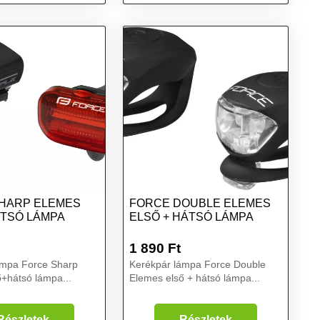
lag
lámpa - Kör
HARP ELEMES
FORCE DOUBLE ELEMES
TSÓ LÁMPA
ELSŐ + HÁTSÓ LÁMPA
1 890
Ft
ámpa Force Sharp
Kerékpár lámpa Force Double
+hátsó lámpa...
Elemes első + hátsó lámpa...
Részletek
Részletek