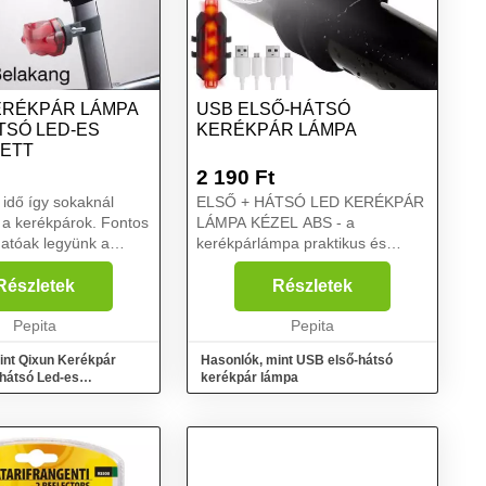
ERÉKPÁR LÁMPA
USB ELSŐ-HÁTSÓ
TSÓ LED-ES
KERÉKPÁR LÁMPA
ETT
2 190
Ft
 idő így sokaknál
ELSŐ + HÁTSÓ LED KERÉKPÁR
 a kerékpárok. Fontos
LÁMPA KÉZEL ABS - a
thatóak legyünk a
kerékpárlámpa praktikus és
, ehhez tökéletes
praktikus fogantyúval rendelkezik,
 általunk kínált első
amelyet a kormányra lehet
Részletek
Részletek
fényerejű led-es
szerelni. Egyszerű és gyors
a. Ell...
Pepita
összeszereléshez van igazít...
Pepita
int Qixun Kerékpár
Hasonlók, mint USB első-hátsó
hátsó Led-es
kerékpár lámpa