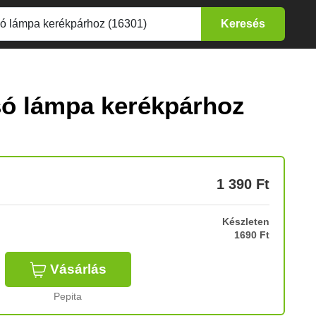
só lámpa kerékpárhoz
1 390
Ft
Készleten
1690 Ft
Vásárlás
Pepita