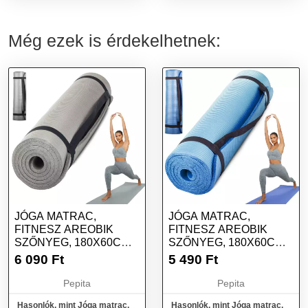
Még ezek is érdekelhetnek:
JÓGA MATRAC,
JÓGA MATRAC,
FITNESZ AREOBIK
FITNESZ AREOBIK
SZŐNYEG, 180X60CM,
SZŐNYEG, 180X60CM,
SZÜRKE
KÉK
6 090
Ft
5 490
Ft
Pepita
Pepita
Hasonlók, mint Jóga matrac,
Hasonlók, mint Jóga matrac,