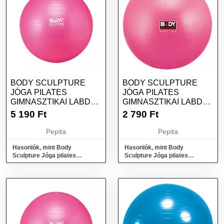
BODY SCULPTURE
BODY SCULPTURE
JÓGA PILATES
JÓGA PILATES
GIMNASZTIKAI LABDA
GIMNASZTIKAI LABDA
55 CM PINK
20 CM PINK
5 190
Ft
2 790
Ft
Pepita
Pepita
Hasonlók, mint Body
Hasonlók, mint Body
Sculpture Jóga pilates
Sculpture Jóga pilates
gimnasztikai labda 55 cm pink
gimnasztikai labda 20 cm pink