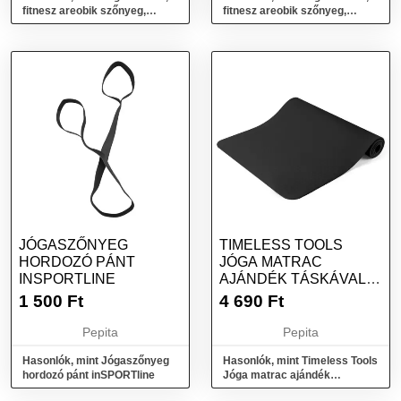
fitnesz areobik szőnyeg,
fitnesz areobik szőnyeg,
180x60cm, szürke
180x60cm, kék
JÓGASZŐNYEG
TIMELESS TOOLS
HORDOZÓ PÁNT
JÓGA MATRAC
INSPORTLINE
AJÁNDÉK TÁSKÁVAL,
181 X 61 CM, FEKETE
1 500
Ft
4 690
Ft
Pepita
Pepita
Hasonlók, mint Jógaszőnyeg
Hasonlók, mint Timeless Tools
hordozó pánt inSPORTline
Jóga matrac ajándék
táskával, 181 x 61 cm, Fekete