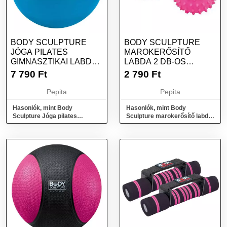
BODY SCULPTURE
BODY SCULPTURE
JÓGA PILATES
MAROKERŐSÍTŐ
GIMNASZTIKAI LABDA
LABDA 2 DB-OS
76 CM KÉK
KÉZERŐSÍTŐ SZETT
7 790
Ft
2 790
Ft
PINK
Pepita
Pepita
Hasonlók, mint Body
Hasonlók, mint Body
Sculpture Jóga pilates
Sculpture marokerősítő labda
gimnasztikai labda 76 cm kék
2 db-os kézerősítő szett pink