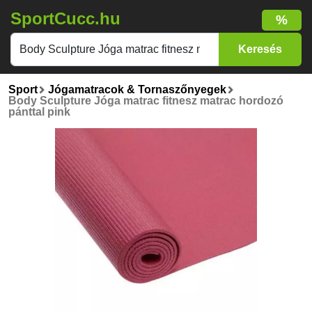
SportCucc.hu
%
Sport
Jógamatracok & Tornaszőnyegek
Body Sculpture Jóga matrac fitnesz matrac hordozó
pánttal pink