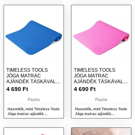
TIMELESS TOOLS
TIMELESS TOOLS
JÓGA MATRAC
JÓGA MATRAC
AJÁNDÉK TÁSKÁVAL,
AJÁNDÉK TÁSKÁVAL,
181 X 61 CM, KÉK
181 X 61 CM,
4 690
Ft
4 690
Ft
RÓZSASZÍN
Pepita
Pepita
Hasonlók, mint Timeless Tools
Hasonlók, mint Timeless Tools
Jóga matrac ajándék
Jóga matrac ajándék
táskával, 181 x 61 cm, Kék
táskával, 181 x 61 cm,
Rózsaszín