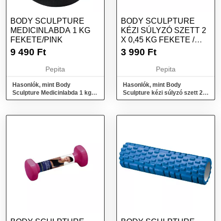
BODY SCULPTURE
BODY SCULPTURE
MEDICINLABDA 1 KG
KÉZI SÚLYZÓ SZETT 2
FEKETE/PINK
X 0,45 KG FEKETE /
PINK
9 490
Ft
3 990
Ft
Pepita
Pepita
Hasonlók, mint Body
Hasonlók, mint Body
Sculpture Medicinlabda 1 kg
Sculpture kézi súlyzó szett 2 x
fekete/pink
0,45 kg fekete / pink