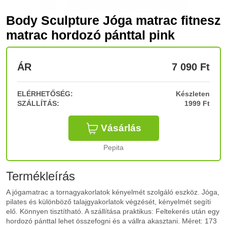
Body Sculpture Jóga matrac fitnesz
matrac hordozó pánttal pink
ÁR
7 090
Ft
ELÉRHETŐSÉG:
Készleten
SZÁLLÍTÁS:
1999 Ft
Vásárlás
Pepita
Termékleírás
A jógamatrac a tornagyakorlatok kényelmét szolgáló eszköz. Jóga,
pilates és különböző talajgyakorlatok végzését, kényelmét segíti
elő. Könnyen tisztítható. A szállítása praktikus: Feltekerés után egy
hordozó pánttal lehet összefogni és a vállra akasztani. Méret: 173