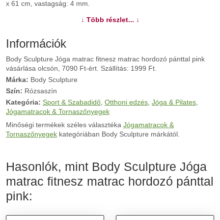
x 61 cm, vastagság: 4 mm.
↓ Több részlet... ↓
További információk>>
Információk
Body Sculpture Jóga matrac fitnesz matrac hordozó pánttal pink
vásárlása olcsón, 7090 Ft-ért. Szállítás: 1999 Ft.
Márka:
Body Sculpture
Szín:
Rózsaszín
Kategória:
Sport & Szabadidő
,
Otthoni edzés
,
Jóga & Pilates
,
Jógamatracok & Tornaszőnyegek
Minőségi termékek széles választéka
Jógamatracok &
Tornaszőnyegek
kategóriában Body Sculpture márkától.
Hasonlók, mint Body Sculpture Jóga
matrac fitnesz matrac hordozó pánttal
pink: