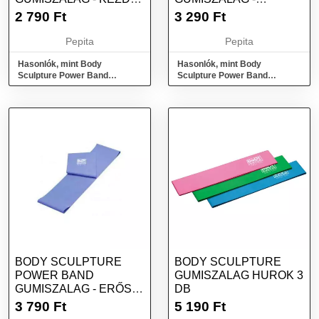
- RÓZSASZÍN
KÖZEPES ERŐSSÉGŰ -
2 790
Ft
3 290
Ft
LILA
Pepita
Pepita
Hasonlók, mint Body
Hasonlók, mint Body
Sculpture Power Band
Sculpture Power Band
Gumiszalag - Kezdő -
Gumiszalag - közepes
rózsaszín
erősségű - lila
BODY SCULPTURE
BODY SCULPTURE
POWER BAND
GUMISZALAG HUROK 3
GUMISZALAG - ERŐS -
DB
KÉK
3 790
Ft
5 190
Ft