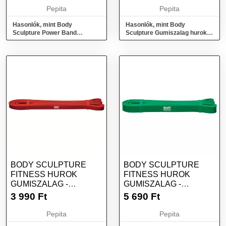
Pepita
Pepita
Hasonlók, mint Body
Hasonlók, mint Body
Sculpture Power Band
Sculpture Gumiszalag hurok 3
Gumiszalag - Erős - kék
db
BODY SCULPTURE
BODY SCULPTURE
FITNESS HUROK
FITNESS HUROK
GUMISZALAG -
GUMISZALAG -
GYENGE - PIROS
KÖZEPES ERŐSSÉGŰ -
3 990
Ft
5 690
Ft
ZÖLD
Pepita
Pepita