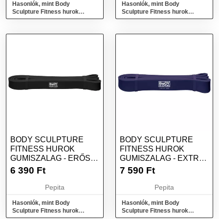
Hasonlók, mint Body
Hasonlók, mint Body
Sculpture Fitness hurok
Sculpture Fitness hurok
Gumiszalag - gyenge - piros
Gumiszalag - közepes
erősségű - zöld
BODY SCULPTURE
BODY SCULPTURE
FITNESS HUROK
FITNESS HUROK
GUMISZALAG - ERŐS -
GUMISZALAG - EXTRA
FEKETE
ERŐS - LILA
6 390
Ft
7 590
Ft
Pepita
Pepita
Hasonlók, mint Body
Hasonlók, mint Body
Sculpture Fitness hurok
Sculpture Fitness hurok
Gumiszalag - erős - fekete
Gumiszalag - extra erős - lila