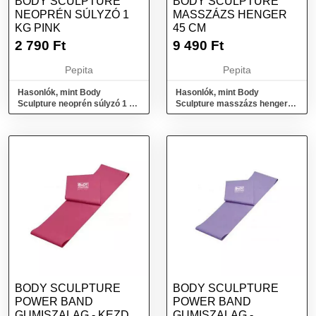
BODY SCULPTURE
BODY SCULPTURE
NEOPRÉN SÚLYZÓ 1
MASSZÁZS HENGER
KG PINK
45 CM
2 790
Ft
9 490
Ft
Pepita
Pepita
Hasonlók, mint Body
Hasonlók, mint Body
Sculpture neoprén súlyzó 1 kg
Sculpture masszázs henger
pink
45 cm
BODY SCULPTURE
BODY SCULPTURE
POWER BAND
POWER BAND
GUMISZALAG - KEZDŐ
GUMISZALAG -