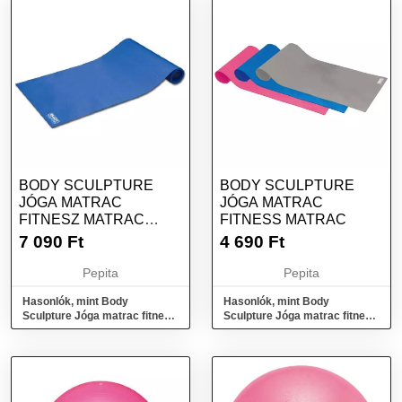
BODY SCULPTURE
BODY SCULPTURE
JÓGA MATRAC
JÓGA MATRAC
FITNESZ MATRAC
FITNESS MATRAC
HORDOZÓ PÁNTTAL
7 090
Ft
4 690
Ft
KÉK
Pepita
Pepita
Hasonlók, mint Body
Hasonlók, mint Body
Sculpture Jóga matrac fitnesz
Sculpture Jóga matrac fitness
matrac hordozó pánttal kék
matrac