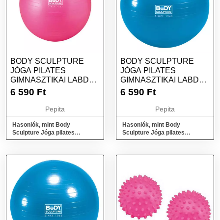
BODY SCULPTURE
BODY SCULPTURE
JÓGA PILATES
JÓGA PILATES
GIMNASZTIKAI LABDA
GIMNASZTIKAI LABDA
65 CM PINK
65 CM KÉK
6 590
Ft
6 590
Ft
Pepita
Pepita
Hasonlók, mint Body
Hasonlók, mint Body
Sculpture Jóga pilates
Sculpture Jóga pilates
gimnasztikai labda 65 cm pink
gimnasztikai labda 65 cm kék