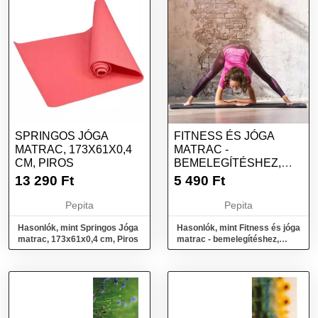
SPRINGOS JÓGA
FITNESS ÉS JÓGA
MATRAC, 173X61X0,4
MATRAC -
CM, PIROS
BEMELEGÍTÉSHEZ,
EDZÉSHEZ,
13 290
Ft
5 490
Ft
NYÚJTÁSHOZ - 1...
Pepita
Pepita
Hasonlók, mint Springos Jóga
Hasonlók, mint Fitness és jóga
matrac, 173x61x0,4 cm, Piros
matrac - bemelegítéshez,
edzéshez, nyújtáshoz - 1...