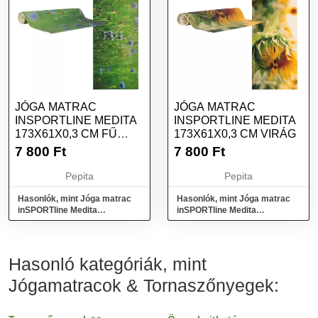
JÓGA MATRAC
JÓGA MATRAC
INSPORTLINE MEDITA
INSPORTLINE MEDITA
173X61X0,3 CM FŰ
173X61X0,3 CM VIRÁG
ZÖLD
7 800
Ft
7 800
Ft
Pepita
Pepita
Hasonlók, mint Jóga matrac
Hasonlók, mint Jóga matrac
inSPORTline Medita
inSPORTline Medita
173x61x0,3 cm fű zöld
173x61x0,3 cm virág
Hasonló kategóriák, mint
Jógamatracok & Tornaszőnyegek: