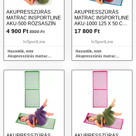
AKUPRESSZÚRÁS
AKUPRESSZÚRÁS
MATRAC INSPORTLINE
MATRAC INSPORTLINE
AKU-500 RÓZSASZÍN
AKU-1000 125 X 50 CM
KÉK
4 900
Ft
17 800
Ft
8500 Ft
InSportLine
InSportLine
Hasonlók, mint
Hasonlók, mint
Akupresszúrás matrac
Akupresszúrás matrac
inSPORTline AKU-500
inSPORTline AKU-1000 125 x
rózsaszín
50 cm kék
AKUPRESSZÚRÁS
AKUPRESSZÚRÁS