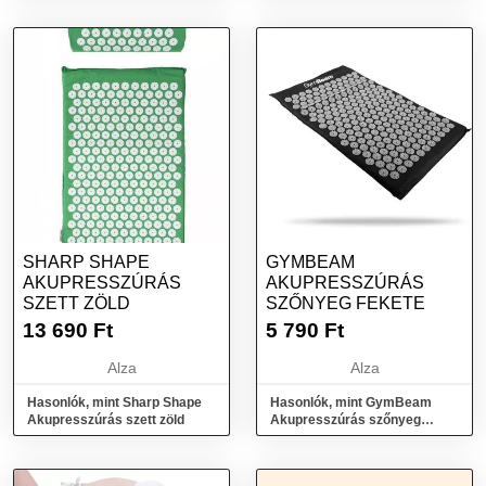
SHARP SHAPE
GYMBEAM
AKUPRESSZÚRÁS
AKUPRESSZÚRÁS
SZETT ZÖLD
SZŐNYEG FEKETE
13 690
Ft
5 790
Ft
Alza
Alza
Hasonlók, mint Sharp Shape
Hasonlók, mint GymBeam
Akupresszúrás szett zöld
Akupresszúrás szőnyeg
Fekete