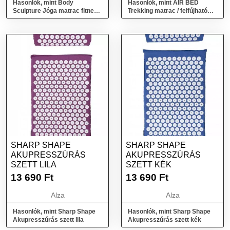
Hasonlók, mint Body
Hasonlók, mint AIR BED
Sculpture Jóga matrac fitness
Trekking matrac / felfújható
matrac
matrac
SHARP SHAPE
SHARP SHAPE
AKUPRESSZÚRÁS
AKUPRESSZÚRÁS
SZETT LILA
SZETT KÉK
13 690
Ft
13 690
Ft
Alza
Alza
Hasonlók, mint Sharp Shape
Hasonlók, mint Sharp Shape
Akupresszúrás szett lila
Akupresszúrás szett kék