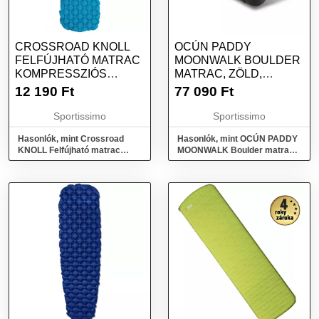
CROSSROAD KNOLL
OCÚN PADDY
FELFÚJHATÓ MATRAC
MOONWALK BOULDER
KOMPRESSZIÓS
MATRAC, ZÖLD,
ZSÁKKAL, KÉK, MÉRET
MÉRET
12 190
Ft
77 090
Ft
Sportissimo
Sportissimo
Hasonlók, mint Crossroad
Hasonlók, mint OCÚN PADDY
KNOLL Felfújható matrac
MOONWALK Boulder matrac,
kompressziós zsákkal, kék,
zöld, méret
méret