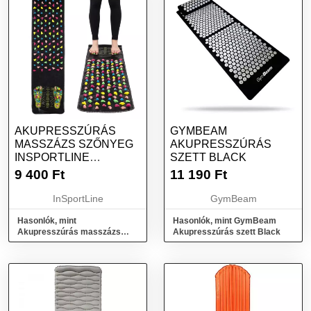
AKUPRESSZÚRÁS
GYMBEAM
MASSZÁZS SZŐNYEG
AKUPRESSZÚRÁS
INSPORTLINE
SZETT BLACK
MARMORA 138X34 CM
9 400
Ft
11 190
Ft
InSportLine
GymBeam
Hasonlók, mint
Hasonlók, mint GymBeam
Akupresszúrás masszázs
Akupresszúrás szett Black
szőnyeg inSPORTline
Marmora 138x34 cm