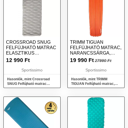
CROSSROAD SNUG
TRIMM TIGUAN
FELFÚJHATÓ MATRAC
FELFÚJHATÓ MATRAC,
ELASZTIKUS
NARANCSSÁRGA,
FELÜLETTEL, SZÜRKE,
MÉRET
12 990
Ft
19 990
Ft
27990 Ft
MÉRET
Sportissimo
Sportissimo
Hasonlók, mint Crossroad
Hasonlók, mint TRIMM
SNUG Felfújható matrac
TIGUAN Felfújható matrac,
elasztikus felülettel, szürke,
narancssárga, méret
méret