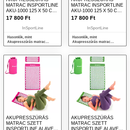
MATRAC INSPORTLINE
MATRAC INSPORTLINE
AKU-1000 125 X 50 CM
AKU-1000 125 X 50 CM
ZÖLD
RÓZSASZÍN
17 800
Ft
17 800
Ft
InSportLine
InSportLine
Hasonlók, mint
Hasonlók, mint
Akupresszúrás matrac
Akupresszúrás matrac
inSPORTline AKU-1000 125 x
inSPORTline AKU-1000 125 x
50 cm zöld
50 cm rózsaszín
AKUPRESSZÚRÁS
AKUPRESSZÚRÁS
MATRAC SZETT
MATRAC SZETT
INSPORTLINE ALAVEA
INSPORTLINE ALAVEA