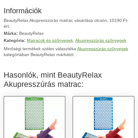
Információk
BeautyRelax Akupresszúrás matrac vásárlása olcsón, 10190 Ft-
ért.
Márka:
BeautyRelax
Kategória:
Matracok és szőnyegek
,
Akupresszúrás szőnyegek
Minőségi termékek széles választéka
Akupresszúrás szőnyegek
kategóriában BeautyRelax márkától.
Hasonlók, mint BeautyRelax
Akupresszúrás matrac: