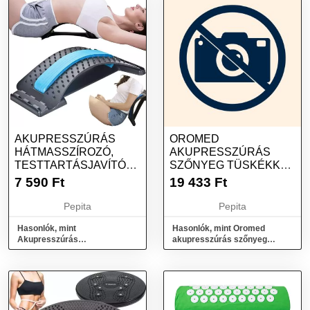
AKUPRESSZÚRÁS
OROMED
HÁTMASSZÍROZÓ,
AKUPRESSZÚRÁS
TESTTARTÁSJAVÍTÓ
SZŐNYEG TÜSKÉKKEL
FITNESS
+ ÖKOPÁRNA
7 590
Ft
19 433
Ft
DERÉKTÁMASZ...
Pepita
Pepita
Hasonlók, mint
Hasonlók, mint Oromed
Akupresszúrás
akupresszúrás szőnyeg
hátmasszírozó,
tüskékkel + ökopárna
testtartásjavító fitness
deréktámasz...