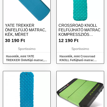
YATE TREKKER
CROSSROAD KNOLL
ÖNFELFÚJÓ MATRAC,
FELFÚJHATÓ MATRAC
KÉK, MÉRET
KOMPRESSZIÓS
ZSÁKKAL,
30 190
Ft
12 190
Ft
VILÁGOSZÖLD, MÉRET
Sportissimo
Sportissimo
Hasonlók, mint YATE
Hasonlók, mint Crossroad
TREKKER Önfelfújó matrac,
KNOLL Felfújható matrac
kék, méret
kompressziós zsákkal,
világoszöld, méret