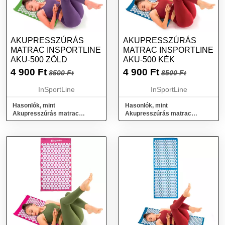
AKUPRESSZÚRÁS
AKUPRESSZÚRÁS
MATRAC INSPORTLINE
MATRAC INSPORTLINE
AKU-500 ZÖLD
AKU-500 KÉK
4 900
Ft
4 900
Ft
8500 Ft
8500 Ft
InSportLine
InSportLine
Hasonlók, mint
Hasonlók, mint
Akupresszúrás matrac
Akupresszúrás matrac
inSPORTline AKU-500 zöld
inSPORTline AKU-500 kék