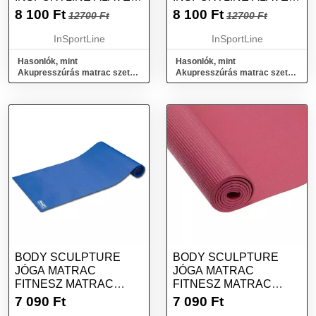
RÓZSASZÍN
ZÖLD
8 100
Ft
8 100
Ft
12700 Ft
12700 Ft
InSportLine
InSportLine
Hasonlók, mint
Hasonlók, mint
Akupresszúrás matrac szett
Akupresszúrás matrac szett
inSPORTline Alavea rózsaszín
inSPORTline Alavea zöld
BODY SCULPTURE
BODY SCULPTURE
JÓGA MATRAC
JÓGA MATRAC
FITNESZ MATRAC
FITNESZ MATRAC
HORDOZÓ PÁNTTAL
HORDOZÓ PÁNTTAL
7 090
Ft
7 090
Ft
KÉK
PINK