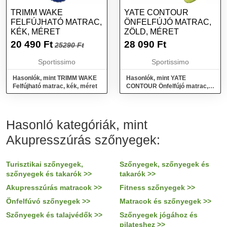
TRIMM WAKE
YATE CONTOUR
FELFÚJHATÓ MATRAC,
ÖNFELFÚJÓ MATRAC,
KÉK, MÉRET
ZÖLD, MÉRET
20 490
Ft
28 090
Ft
25290 Ft
Sportissimo
Sportissimo
Hasonlók, mint TRIMM WAKE
Hasonlók, mint YATE
Felfújható matrac, kék, méret
CONTOUR Önfelfújó matrac,
zöld, méret
Hasonló kategóriák, mint
Akupresszúrás szőnyegek:
Turisztikai szőnyegek,
Szőnyegek, szőnyegek és
szőnyegek és takarók >>
takarók >>
Akupresszúrás matracok >>
Fitness szőnyegek >>
Önfelfúvó szőnyegek >>
Matracok és szőnyegek >>
Szőnyegek és talajvédők >>
Szőnyegek jógához és
pilateshez >>