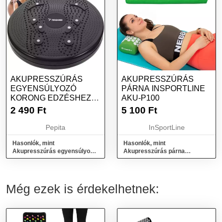
AKUPRESSZÚRÁS
AKUPRESSZÚRÁS
EGYENSÚLYOZÓ
PÁRNA INSPORTLINE
KORONG EDZÉSHEZ -
AKU-P100
FEKETE
2 490
Ft
5 100
Ft
Pepita
InSportLine
Hasonlók, mint
Hasonlók, mint
Akupresszúrás egyensúlyozó
Akupresszúrás párna
korong edzéshez - fekete
inSPORTline AKU-P100
Még ezek is érdekelhetnek: