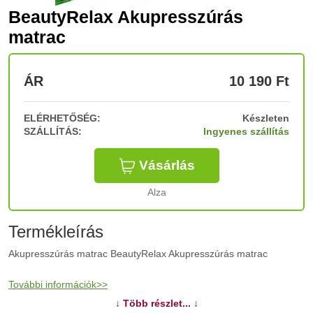
BeautyRelax Akupresszúrás
matrac
ÁR
10 190
Ft
ELÉRHETŐSÉG:
Készleten
SZÁLLÍTÁS:
Ingyenes szállítás
Vásárlás
Alza
Termékleírás
Akupresszúrás matrac BeautyRelax Akupresszúrás matrac
További információk>>
↓ Több részlet... ↓