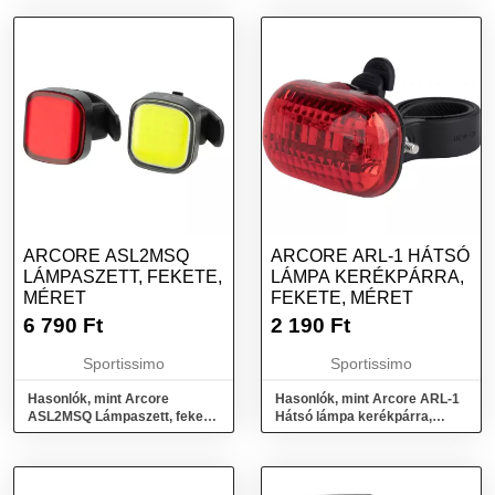
ARCORE ASL2MSQ
ARCORE ARL-1 HÁTSÓ
LÁMPASZETT, FEKETE,
LÁMPA KERÉKPÁRRA,
MÉRET
FEKETE, MÉRET
6 790
Ft
2 190
Ft
Sportissimo
Sportissimo
Hasonlók, mint Arcore
Hasonlók, mint Arcore ARL-1
ASL2MSQ Lámpaszett, fekete,
Hátsó lámpa kerékpárra,
méret
fekete, méret