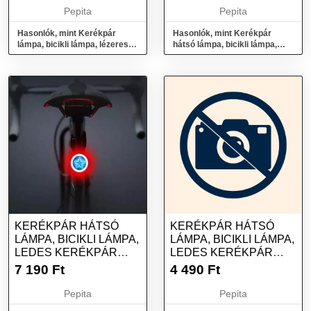
Pepita
Pepita
Hasonlók, mint Kerékpár
Hasonlók, mint Kerékpár
lámpa, bicikli lámpa, lézeres
hátsó lámpa, bicikli lámpa,
hátsó lámpa
ledes kerékpár lámpa - Szív
KERÉKPÁR HÁTSÓ
KERÉKPÁR HÁTSÓ
LÁMPA, BICIKLI LÁMPA,
LÁMPA, BICIKLI LÁMPA,
LEDES KERÉKPÁR
LEDES KERÉKPÁR
LÁMPA - CSILLAG
LÁMPA - KÖR
7 190
Ft
4 490
Ft
Pepita
Pepita