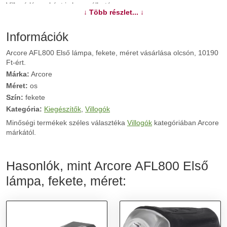
Villogó lámpaként is használható.
↓ Több részlet... ↓
További információk>>
Információk
Arcore AFL800 Első lámpa, fekete, méret vásárlása olcsón, 10190
Ft-ért.
Márka:
Arcore
Méret:
os
Szín:
fekete
Kategória:
Kiegészítők
,
Villogók
Minőségi termékek széles választéka
Villogók
kategóriában Arcore
márkától.
Hasonlók, mint Arcore AFL800 Első
lámpa, fekete, méret: