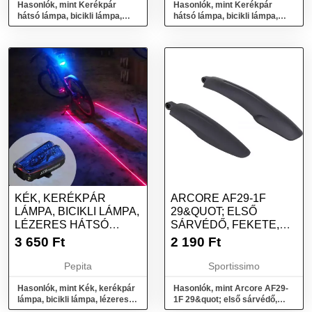
Hasonlók, mint Kerékpár
Hasonlók, mint Kerékpár
hátsó lámpa, bicikli lámpa,
hátsó lámpa, bicikli lámpa,
ledes kerékpár lámpa - Csillag
ledes kerékpár lámpa - Kör
KÉK, KERÉKPÁR
ARCORE AF29-1F
LÁMPA, BICIKLI LÁMPA,
29&QUOT; ELSŐ
LÉZERES HÁTSÓ
SÁRVÉDŐ, FEKETE,
LÁMPA
MÉRET
3 650
Ft
2 190
Ft
Pepita
Sportissimo
Hasonlók, mint Kék, kerékpár
Hasonlók, mint Arcore AF29-
lámpa, bicikli lámpa, lézeres
1F 29&quot; első sárvédő,
hátsó lámpa
fekete, méret