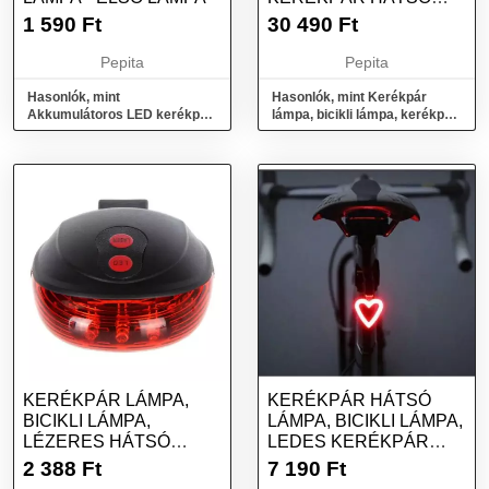
LÁMPA INDEXES
1 590
Ft
30 490
Ft
FUNKCIÓVAL
Pepita
Pepita
Hasonlók, mint
Hasonlók, mint Kerékpár
Akkumulátoros LED kerékpár
lámpa, bicikli lámpa, kerékpár
lámpa - első lámpa
hátsó lámpa indexes
funkcióval
KERÉKPÁR LÁMPA,
KERÉKPÁR HÁTSÓ
BICIKLI LÁMPA,
LÁMPA, BICIKLI LÁMPA,
LÉZERES HÁTSÓ
LEDES KERÉKPÁR
LÁMPA
LÁMPA - SZÍV
2 388
Ft
7 190
Ft