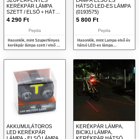
SZUPERFÉNYES
LAMPA ELSŐ ÉS
KERÉKPÁR LÁMPA
HÁTSÓ LED-ES LÁMPA
SZETT / ELSŐ + HÁTSÓ
(0193575)
LÁMPA
4 290
Ft
5 800
Ft
Pepita
Pepita
Hasonlók, mint Szuperfényes
Hasonlók, mint Lampa első és
kerékpár lámpa szett / első +
hátsó LED-es lámpa
hátsó lámpa
(0193575)
AKKUMULÁTOROS
KERÉKPÁR LÁMPA,
LED KERÉKPÁR
BICIKLI LÁMPA,
LÁMPA - ELSŐ LÁMPA
KERÉKPÁR HÁTSÓ