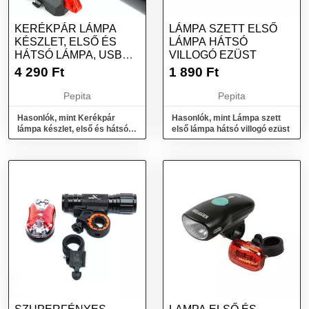
KERÉKPÁR LÁMPA
LÁMPA SZETT ELSŐ
KÉSZLET, ELSŐ ÉS
LÁMPA HÁTSÓ
HÁTSÓ LÁMPA, USB
VILLOGÓ EZÜST
TÖLTÉS, FEKETE
4 290
Ft
1 890
Ft
Pepita
Pepita
Hasonlók, mint Kerékpár
Hasonlók, mint Lámpa szett
lámpa készlet, első és hátsó
első lámpa hátsó villogó ezüst
lámpa, USB töltés, fekete