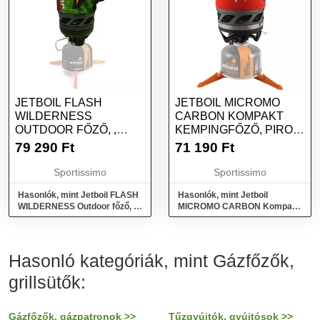
JETBOIL FLASH
JETBOIL MICROMO
WILDERNESS
CARBON KOMPAKT
OUTDOOR FŐZŐ, ,
KEMPINGFŐZŐ, PIROS,
MÉRET
MÉRET
79 290
Ft
71 190
Ft
Sportissimo
Sportissimo
Hasonlók, mint Jetboil FLASH
Hasonlók, mint Jetboil
WILDERNESS Outdoor főző, ,
MICROMO CARBON Kompakt
méret
kempingfőző, piros, méret
Hasonló kategóriák, mint Gázfőzők,
grillsütők:
Gázfőzők, gázpatronok >>
Tűzgyújtók, gyújtósok >>