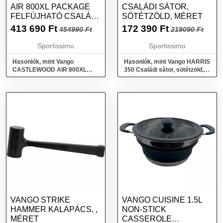
AIR 800XL PACKAGE
CSALÁDI SÁTOR,
FELFÚJHATÓ CSALÁDI
SÖTÉTZÖLD, MÉRET
SÁTOR, ZÖLD, MÉRET
413 690
Ft
172 390
Ft
454990 Ft
219090 Ft
Sportissimo
Sportissimo
Hasonlók, mint Vango
Hasonlók, mint Vango HARRIS
CASTLEWOOD AIR 800XL
350 Családi sátor, sötétzöld,
PACKAGE Felfújható családi
méret
sátor, zöld, méret
VANGO STRIKE
VANGO CUISINE 1.5L
HAMMER KALAPÁCS, ,
NON-STICK
MÉRET
CASSEROLE