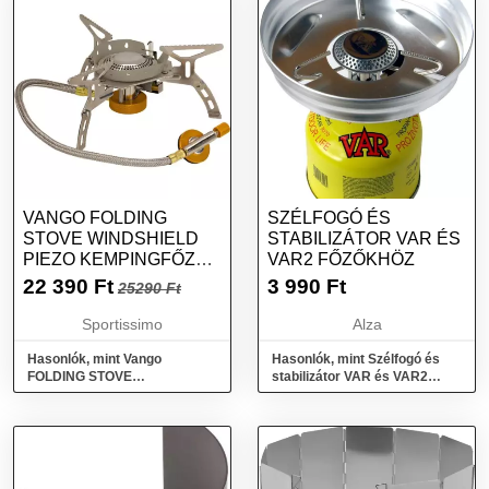
VANGO FOLDING
SZÉLFOGÓ ÉS
STOVE WINDSHIELD
STABILIZÁTOR VAR ÉS
PIEZO KEMPINGFŐZŐ
VAR2 FŐZŐKHÖZ
SZÉLFOGÓVAL, EZÜST,
22 390
Ft
3 990
Ft
25290 Ft
MÉRET
Sportissimo
Alza
Hasonlók, mint Vango
Hasonlók, mint Szélfogó és
FOLDING STOVE
stabilizátor VAR és VAR2
WINDSHIELD PIEZO
főzőkhöz
Kempingfőző szélfogóval,
ezüst, méret