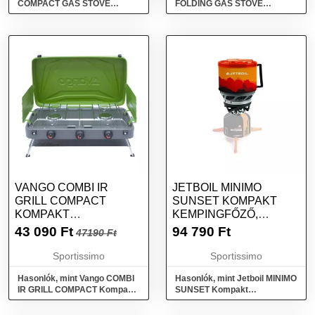
COMPACT GAS STOVE
FOLDING GAS STOVE
Kempingfőző, ezüst, méret
Túrafőző, ezüst, méret
VANGO COMBI IR
JETBOIL MINIMO
GRILL COMPACT
SUNSET KOMPAKT
KOMPAKT
KEMPINGFŐZŐ,
KEMPINGFŐZŐ, ZÖLD,
NARANCSSÁRGA,
43 090
Ft
94 790
Ft
47190 Ft
MÉRET
MÉRET
Sportissimo
Sportissimo
Hasonlók, mint Vango COMBI
Hasonlók, mint Jetboil MINIMO
IR GRILL COMPACT Kompakt
SUNSET Kompakt
kempingfőző, zöld, méret
kempingfőző, narancssárga,
méret