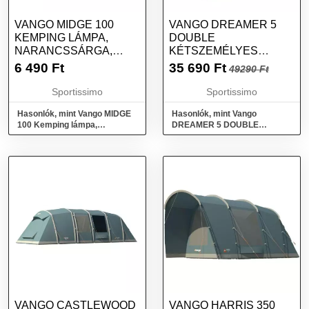
VANGO MIDGE 100
VANGO DREAMER 5
KEMPING LÁMPA,
DOUBLE
NARANCSSÁRGA,
KÉTSZEMÉLYES
MÉRET
ÖNFELFÚJÓ MATRAC,
6 490
Ft
35 690
Ft
49290 Ft
NARANCSSÁRGA,
MÉRET
Sportissimo
Sportissimo
Hasonlók, mint Vango MIDGE
Hasonlók, mint Vango
100 Kemping lámpa,
DREAMER 5 DOUBLE
narancssárga, méret
Kétszemélyes önfelfújó
matrac, narancssárga, méret
VANGO CASTLEWOOD
VANGO HARRIS 350