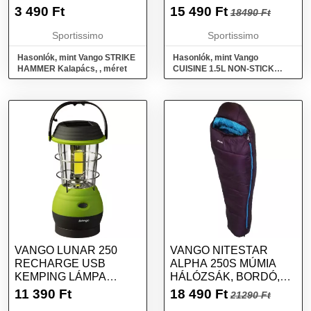
ÖSSZECSUKHATÓ
3 490
Ft
15 490
Ft
18490 Ft
FAZÉK, FEKETE,
MÉRET
Sportissimo
Sportissimo
Hasonlók, mint Vango STRIKE
Hasonlók, mint Vango
HAMMER Kalapács, , méret
CUISINE 1.5L NON-STICK
CASSEROLE Összecsukható
fazék, fekete, méret
VANGO LUNAR 250
VANGO NITESTAR
RECHARGE USB
ALPHA 250S MÚMIA
KEMPING LÁMPA
HÁLÓZSÁK, BORDÓ,
ÚJRATÖLTHETŐ
MÉRET
11 390
Ft
18 490
Ft
21290 Ft
AKKUMULÁTORRAL,