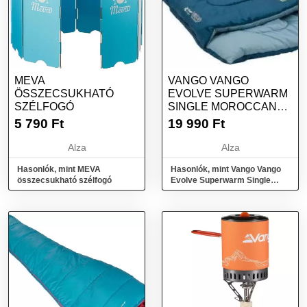
MEVA
VANGO VANGO
ÖSSZECSUKHATÓ
EVOLVE SUPERWARM
SZÉLFOGÓ
SINGLE MOROCCAN
BLUE
5 790
Ft
19 990
Ft
Alza
Alza
Hasonlók, mint MEVA
Hasonlók, mint Vango Vango
összecsukható szélfogó
Evolve Superwarm Single
Moroccan Blue