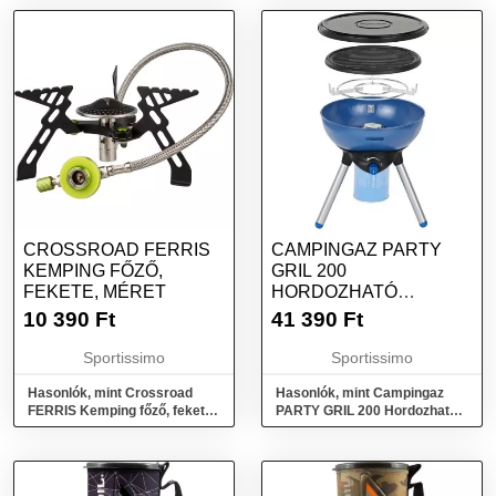
CROSSROAD FERRIS
CAMPINGAZ PARTY
KEMPING FŐZŐ,
GRIL 200
FEKETE, MÉRET
HORDOZHATÓ
GÁZGRILL, KÉK,
10 390
Ft
41 390
Ft
MÉRET
Sportissimo
Sportissimo
Hasonlók, mint Crossroad
Hasonlók, mint Campingaz
FERRIS Kemping főző, fekete,
PARTY GRIL 200 Hordozható
méret
gázgrill, kék, méret