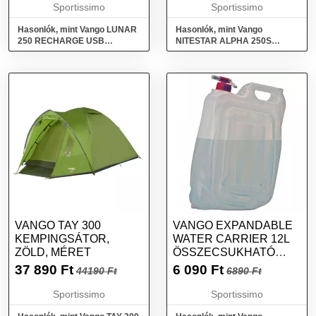
ZÖLD, MÉRET
Sportissimo
Sportissimo
Hasonlók, mint Vango LUNAR
Hasonlók, mint Vango
250 RECHARGE USB
NITESTAR ALPHA 250S
Kemping lámpa újratölthető
Múmia hálózsák, bordó, méret
akkumulátorral, zöld, méret
VANGO TAY 300
VANGO EXPANDABLE
KEMPINGSÁTOR,
WATER CARRIER 12L
ZÖLD, MÉRET
ÖSSZECSUKHATÓ
VÍZTARTÁLY,
37 890
Ft
6 090
Ft
44190 Ft
6890 Ft
ÁTLÁTSZÓ, MÉRET
Sportissimo
Sportissimo