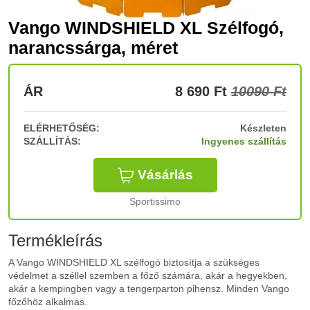
Vango WINDSHIELD XL Szélfogó,
narancssárga, méret
ÁR
8 690
Ft
10090 Ft
ELÉRHETŐSÉG:
Készleten
SZÁLLÍTÁS:
Ingyenes szállítás
Vásárlás
Sportissimo
Termékleírás
A Vango WINDSHIELD XL szélfogó biztosítja a szükséges
védelmet a széllel szemben a főző számára, akár a hegyekben,
akár a kempingben vagy a tengerparton pihensz. Minden Vango
főzőhöz alkalmas.