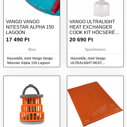
VANGO VANGO
VANGO ULTRALIGHT
NITESTAR ALPHA 150
HEAT EXCHANGER
LAGOON
COOK KIT HŐCSERÉLŐ
FŐZŐKÉSZLET,
17 490
Ft
20 690
Ft
NARANCSSÁRGA,
MÉRET
Alza
Sportissimo
Hasonlók, mint Vango Vango
Hasonlók, mint Vango
Nitestar Alpha 150 Lagoon
ULTRALIGHT HEAT
EXCHANGER COOK KIT
Hőcserélő főzőkészlet,
narancssárga, méret