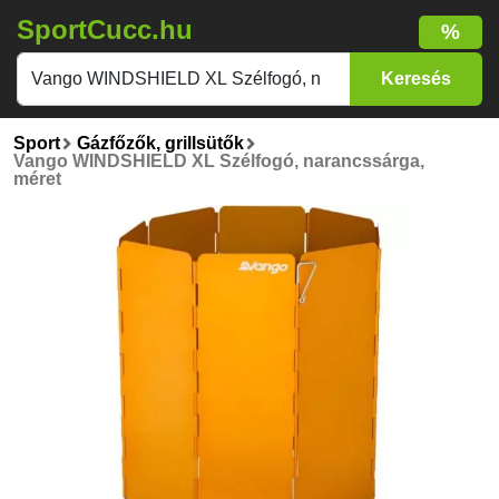
SportCucc.hu
%
Sport
Gázfőzők, grillsütők
Vango WINDSHIELD XL Szélfogó, narancssárga,
méret