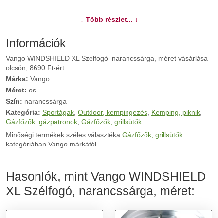
További információk>>
↓ Több részlet... ↓
Információk
Vango WINDSHIELD XL Szélfogó, narancssárga, méret vásárlása
olcsón, 8690 Ft-ért.
Márka:
Vango
Méret:
os
Szín:
narancssárga
Kategória:
Sportágak
,
Outdoor, kempingezés
,
Kemping, piknik
,
Gázfőzők, gázpatronok
,
Gázfőzők, grillsütők
Minőségi termékek széles választéka
Gázfőzők, grillsütők
kategóriában Vango márkától.
Hasonlók, mint Vango WINDSHIELD
XL Szélfogó, narancssárga, méret: