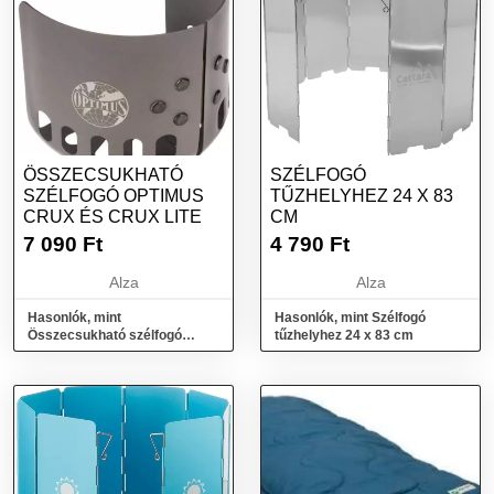
ÖSSZECSUKHATÓ
SZÉLFOGÓ
SZÉLFOGÓ OPTIMUS
TŰZHELYHEZ 24 X 83
CRUX ÉS CRUX LITE
CM
7 090
Ft
4 790
Ft
Alza
Alza
Hasonlók, mint
Hasonlók, mint Szélfogó
Összecsukható szélfogó
tűzhelyhez 24 x 83 cm
OPTIMUS Crux és Crux Lite