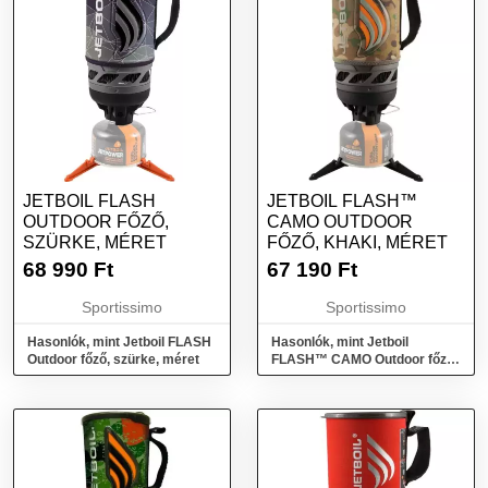
JETBOIL FLASH
JETBOIL FLASH™
OUTDOOR FŐZŐ,
CAMO OUTDOOR
SZÜRKE, MÉRET
FŐZŐ, KHAKI, MÉRET
68 990
Ft
67 190
Ft
Sportissimo
Sportissimo
Hasonlók, mint Jetboil FLASH
Hasonlók, mint Jetboil
Outdoor főző, szürke, méret
FLASH™ CAMO Outdoor főző,
khaki, méret