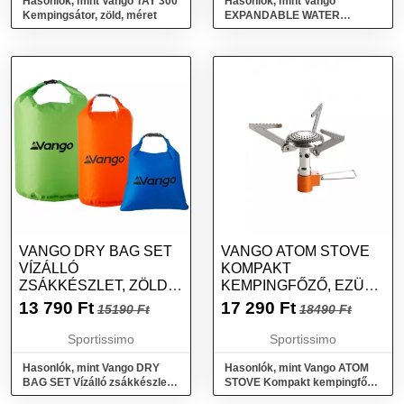
Hasonlók, mint Vango TAY 300
Hasonlók, mint Vango
Kempingsátor, zöld, méret
EXPANDABLE WATER
CARRIER 12L Összecsukható
víztartály, átlátszó, méret
VANGO DRY BAG SET
VANGO ATOM STOVE
VÍZÁLLÓ
KOMPAKT
ZSÁKKÉSZLET, ZÖLD,
KEMPINGFŐZŐ, EZÜST,
MÉRET
MÉRET
13 790
Ft
17 290
Ft
15190 Ft
18490 Ft
Sportissimo
Sportissimo
Hasonlók, mint Vango DRY
Hasonlók, mint Vango ATOM
BAG SET Vízálló zsákkészlet,
STOVE Kompakt kempingfőző,
zöld, méret
ezüst, méret