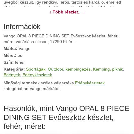
üvegből készült, így rendkívül erős, tartós és karcálló, emellett
élelmiszer-biztonságos és könnyen tisztítható. Az étkészlet
↓ Több részlet... ↓
mosogatógépben mosható és mikrohullámú sütőben is
használható.
Információk
További információk>>
Vango OPAL 8 PIECE DINING SET Evőeszköz készlet, fehér,
méret vásárlása olcsón, 17290 Ft-ért.
Márka:
Vango
Méret:
os
Szín:
fehér
Kategória:
Sportágak
,
Outdoor, kempingezés
,
Kemping, piknik
,
Edények
,
Edénykészletek
Minőségi termékek széles választéka
Edénykészletek
kategóriában Vango márkától.
Hasonlók, mint Vango OPAL 8 PIECE
DINING SET Evőeszköz készlet,
fehér, méret: