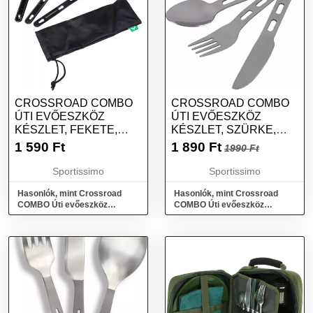
CROSSROAD COMBO
CROSSROAD COMBO
ÚTI EVŐESZKÖZ
ÚTI EVŐESZKÖZ
KÉSZLET, FEKETE,
KÉSZLET, SZÜRKE,
MÉRET
MÉRET
1 590
Ft
1 890
Ft
1990 Ft
Sportissimo
Sportissimo
Hasonlók, mint Crossroad
Hasonlók, mint Crossroad
COMBO Úti evőeszköz
COMBO Úti evőeszköz
készlet, fekete, méret
készlet, szürke, méret