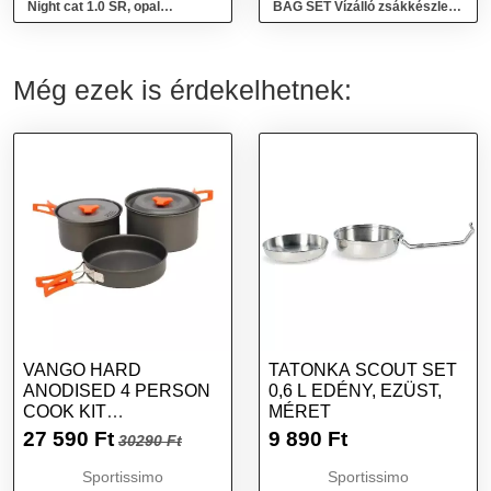
Night cat 1.0 SR, opal
BAG SET Vízálló zsákkészlet,
white/pink, 2023 Fehér 29" S
zöld, méret
Még ezek is érdekelhetnek:
VANGO HARD
TATONKA SCOUT SET
ANODISED 4 PERSON
0,6 L EDÉNY, EZÜST,
COOK KIT
MÉRET
EDÉNYKÉSZLET,
27 590
Ft
9 890
Ft
30290 Ft
SÖTÉTSZÜRKE,
MÉRET
Sportissimo
Sportissimo