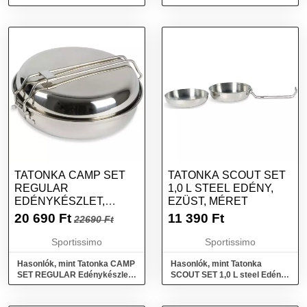
Kemping edények, ezüst,
edénykészlet, ezüst, méret
méret
TATONKA CAMP SET
TATONKA SCOUT SET
REGULAR
1,0 L STEEL EDÉNY,
EDÉNYKÉSZLET,
EZÜST, MÉRET
EZÜST, MÉRET
20 690
Ft
11 390
Ft
22690 Ft
Sportissimo
Sportissimo
Hasonlók, mint Tatonka CAMP
Hasonlók, mint Tatonka
SET REGULAR Edénykészlet,
SCOUT SET 1,0 L steel Edény,
ezüst, méret
ezüst, méret