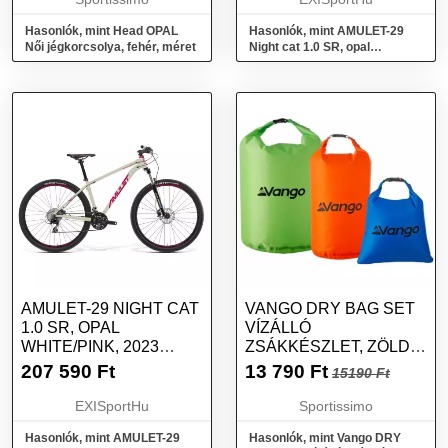
Hasonlók, mint Head OPAL
Hasonlók, mint AMULET-29
Női jégkorcsolya, fehér, méret
Night cat 1.0 SR, opal
white/pink, 2023 Fehér 29" M
AMULET-29 NIGHT CAT
VANGO DRY BAG SET
1.0 SR, OPAL
VÍZÁLLÓ
WHITE/PINK, 2023
ZSÁKKÉSZLET, ZÖLD,
FEHÉR 29" S
MÉRET
207 590
Ft
13 790
Ft
15190 Ft
EXISportHu
Sportissimo
Hasonlók, mint AMULET-29
Hasonlók, mint Vango DRY