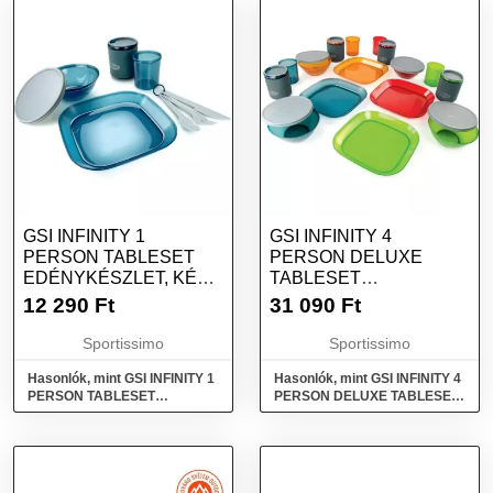
GSI INFINITY 1
GSI INFINITY 4
PERSON TABLESET
PERSON DELUXE
EDÉNYKÉSZLET, KÉK,
TABLESET
MÉRET
EDÉNYKÉSZLET, MIX,
12 290
Ft
31 090
Ft
MÉRET
Sportissimo
Sportissimo
Hasonlók, mint GSI INFINITY 1
Hasonlók, mint GSI INFINITY 4
PERSON TABLESET
PERSON DELUXE TABLESET
Edénykészlet, kék, méret
Edénykészlet, mix, méret