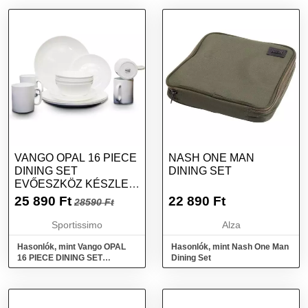
VANGO OPAL 16 PIECE
NASH ONE MAN
DINING SET
DINING SET
EVŐESZKÖZ KÉSZLET,
FEHÉR, MÉRET
25 890
Ft
22 890
Ft
28590 Ft
Sportissimo
Alza
Hasonlók, mint Vango OPAL
Hasonlók, mint Nash One Man
16 PIECE DINING SET
Dining Set
Evőeszköz készlet, fehér,
méret