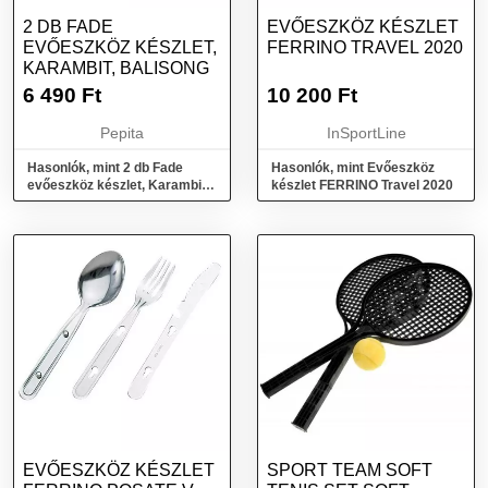
2 DB FADE
EVŐESZKÖZ KÉSZLET
EVŐESZKÖZ KÉSZLET,
FERRINO TRAVEL 2020
KARAMBIT, BALISONG
6 490
Ft
10 200
Ft
Pepita
InSportLine
Hasonlók, mint 2 db Fade
Hasonlók, mint Evőeszköz
evőeszköz készlet, Karambit,
készlet FERRINO Travel 2020
Balisong
EVŐESZKÖZ KÉSZLET
SPORT TEAM SOFT