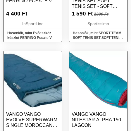
FERRINO POSATE V
TENIS SET SOFT
TENIS SET - SOFT
TENISZ KÉSZLET,
4 400
Ft
1 590
Ft
2390 Ft
FEKETE, MÉRET
InSportLine
Sportissimo
Hasonlók, mint Evőeszköz
Hasonlók, mint SPORT TEAM
készlet FERRINO Posate V
SOFT TENIS SET SOFT TENIS
SET - Soft tenisz készlet,
fekete, méret
VANGO VANGO
VANGO VANGO
EVOLVE SUPERWARM
NITESTAR ALPHA 150
SINGLE MOROCCAN
LAGOON
BLUE