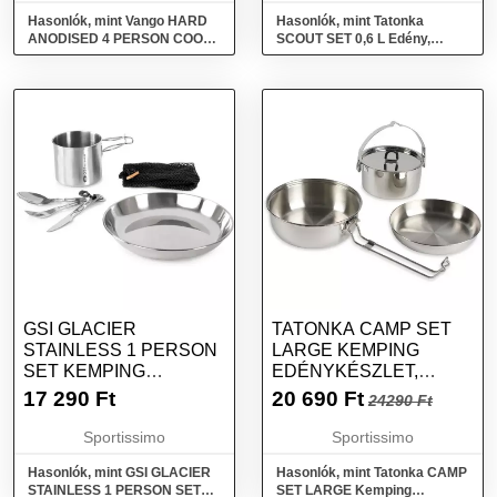
Hasonlók, mint Vango HARD
Hasonlók, mint Tatonka
ANODISED 4 PERSON COOK
SCOUT SET 0,6 L Edény,
KIT Edénykészlet,
ezüst, méret
sötétszürke, méret
GSI GLACIER
TATONKA CAMP SET
STAINLESS 1 PERSON
LARGE KEMPING
SET KEMPING
EDÉNYKÉSZLET,
EDÉNYEK, EZÜST,
EZÜST, MÉRET
17 290
Ft
20 690
Ft
24290 Ft
MÉRET
Sportissimo
Sportissimo
Hasonlók, mint GSI GLACIER
Hasonlók, mint Tatonka CAMP
STAINLESS 1 PERSON SET
SET LARGE Kemping