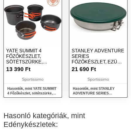
YATE SUMMIT 4
STANLEY ADVENTURE
FŐZŐKÉSZLET,
SERIES
SÖTÉTSZÜRKE,
FŐZŐKÉSZLET, EZÜST,
MÉRET
MÉRET
13 390
Ft
21 690
Ft
Sportissimo
Sportissimo
Hasonlók, mint YATE SUMMIT
Hasonlók, mint STANLEY
4 Főzőkészlet, sötétszürke,
ADVENTURE SERIES
méret
Főzőkészlet, ezüst, méret
Hasonló kategóriák, mint
Edénykészletek: