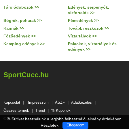
Tárolódobozok >>
Edények, serpenyők,
vízforralók >>
Bögrék, poharak >>
Fémedények >>
Kannák >>
További eszközök >>
Főzőedények >>
Víztartályok >>
Kemping edények >>
Palackok, víztartályok és
edények >>
SportCucc.hu
Kapcsolat
Impresszum
ÁSZF
Adatkezelés
Összes termék
Trend
% Kuponok
© 2026 SportCucc.hu
🍪 Sütiket használunk a legjobb felhasználói élmény érdekében.
Részletek
Elfogadom