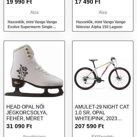
19 990
Ft
17 490
Ft
Alza
Alza
Hasonlók, mint Vango Vango
Hasonlók, mint Vango Vango
Evolve Superwarm Single
Nitestar Alpha 150 Lagoon
Moroccan Blue
HEAD OPAL NŐI
AMULET-29 NIGHT CAT
JÉGKORCSOLYA,
1.0 SR, OPAL
FEHÉR, MÉRET
WHITE/PINK, 2023
FEHÉR 29" M
31 090
Ft
207 590
Ft
Sportissimo
EXISportHu