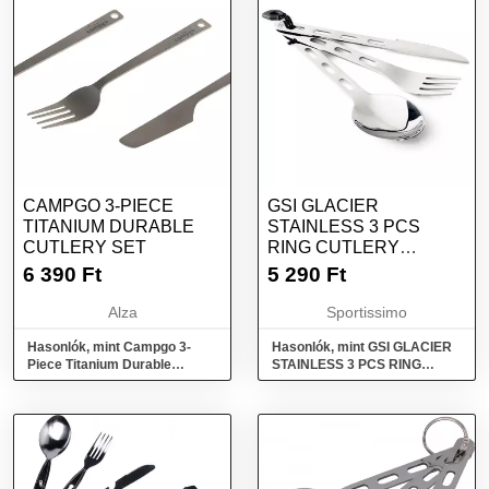
CAMPGO 3-PIECE
GSI GLACIER
TITANIUM DURABLE
STAINLESS 3 PCS
CUTLERY SET
RING CUTLERY
EVŐESZKÖZ KÉSZLET,
6 390
Ft
5 290
Ft
EZÜST, MÉRET
Alza
Sportissimo
Hasonlók, mint Campgo 3-
Hasonlók, mint GSI GLACIER
Piece Titanium Durable
STAINLESS 3 PCS RING
Cutlery Set
CUTLERY Evőeszköz készlet,
ezüst, méret