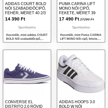
ADIDAS COURT BOLD
PUMA CARINA LIFT
NŐI SZABADIDŐCIPŐ,
MONO NŐI CIPŐ,
FEHÉR, MÉRET 40 2/3
FEKETE, MÉRET 39
14 390
Ft
17 490
Ft
27290 Ft
Sportissimo
Sportissimo
Hasonlók, mint adidas COURT
Hasonlók, mint Puma CARINA
BOLD Női szabadidőcipő,
LIFT MONO Női cipő, fekete,
fehér, méret 40 2/3
méret 39
CONVERSE EL
ADIDAS HOOPS 3.0
DISTRITO 2.0 RÖVID
BOLD W NŐI