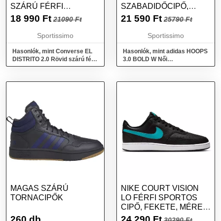
SZÁRÚ FÉRFI
SZABADIDŐCIPŐ,
TENISZCIPŐ, KÉK,
FEHÉR, MÉRET 38 2/3
18 990
Ft
21 590
Ft
21090 Ft
25790 Ft
MÉRET
Sportissimo
Sportissimo
Hasonlók, mint Converse EL
Hasonlók, mint adidas HOOPS
DISTRITO 2.0 Rövid szárú férfi
3.0 BOLD W Női
teniszcipő, kék, méret
szabadidőcipő, fehér, méret 38
2/3
MAGAS SZÁRÚ
NIKE COURT VISION
TORNACIPŐK
LO FÉRFI SPORTOS
CIPŐ, FEKETE, MÉRET
44.5
260 db
24 290
Ft
30290 Ft