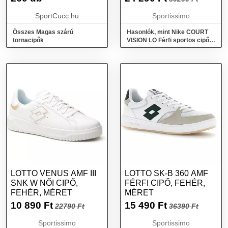
SportCucc.hu
Sportissimo
Összes Magas szárú
Hasonlók, mint Nike COURT
tornacipők
VISION LO Férfi sportos cipő,
fekete, méret 44.5
LOTTO VENUS AMF III
LOTTO SK-B 360 AMF
SNK W NŐI CIPŐ,
FÉRFI CIPŐ, FEHÉR,
FEHÉR, MÉRET
MÉRET
10 890
Ft
15 490
Ft
22790 Ft
36390 Ft
Sportissimo
Sportissimo