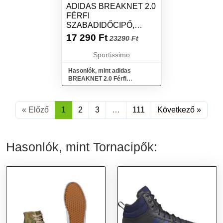
ADIDAS BREAKNET 2.0
FÉRFI
SZABADIDŐCIPŐ,
FEKETE, MÉRET 46 2/3
17 290
Ft
23290 Ft
Sportissimo
Hasonlók, mint adidas
BREAKNET 2.0 Férfi
szabadidőcipő, fekete, méret
46 2/3
« Előző
1
2
3
…
111
Következő »
Hasonlók, mint Tornacipők: