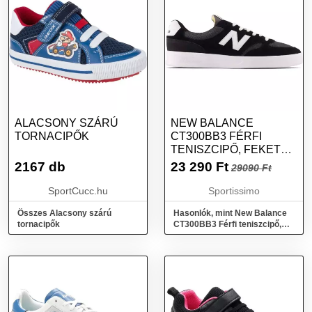
ALACSONY SZÁRÚ
NEW BALANCE
TORNACIPŐK
CT300BB3 FÉRFI
TENISZCIPŐ, FEKETE,
MÉRET 40.5
2167 db
23 290
Ft
29090 Ft
SportCucc.hu
Sportissimo
Összes Alacsony szárú
Hasonlók, mint New Balance
tornacipők
CT300BB3 Férfi teniszcipő,
fekete, méret 40.5