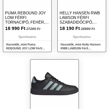
PUMA REBOUND JOY
HELLY HANSEN RWB
LOW FÉRFI
LAWSON FÉRFI
TORNACIPŐ, FEHÉR,
SZABADIDŐCIPŐ,
MÉRET 40
SÖTÉTKÉK, MÉRET 44
18 990
Ft
18 190
Ft
27290 Ft
28990 Ft
Sportissimo
Sportissimo
Hasonlók, mint Puma
Hasonlók, mint Helly Hansen
REBOUND JOY LOW Férfi
RWB LAWSON Férfi
tornacipő, fehér, méret 40
szabadidőcipő, sötétkék,
méret 44