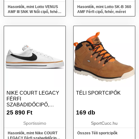
Hasonlók, mint Lotto VENUS
Hasonlók, mint Lotto SK-B 360
AMF III SNK W Női cipő, fehér,
AMF Férfi cipő, fehér, méret
méret
NIKE COURT LEGACY
TÉLI SPORTCIPŐK
FÉRFI
SZABADIDŐCIPŐ,
FEHÉR, MÉRET 45
25 890
Ft
169 db
Sportissimo
SportCucc.hu
Hasonlók, mint Nike COURT
Összes Téli sportcipők
LEGACY Férfi szabadidőcipő,