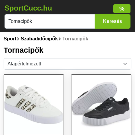
SportCucc.hu
%
Sport
Szabadidőcipők
Tornacipők
Tornacipők