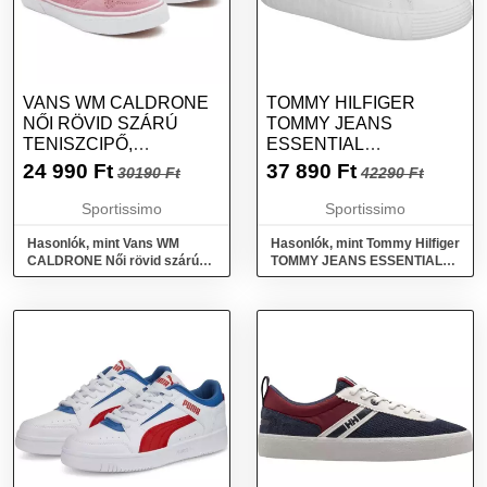
VANS WM CALDRONE
TOMMY HILFIGER
NŐI RÖVID SZÁRÚ
TOMMY JEANS
TENISZCIPŐ,
ESSENTIAL
RÓZSASZÍN, MÉRET
EMBOSSED TRAINERS
24 990
Ft
37 890
Ft
30190 Ft
42290 Ft
38.5
FÉRFI TENISZCIPŐ,
FEHÉR, MÉRET
Sportissimo
Sportissimo
Hasonlók, mint Vans WM
Hasonlók, mint Tommy Hilfiger
CALDRONE Női rövid szárú
TOMMY JEANS ESSENTIAL
teniszcipő, rózsaszín, méret
EMBOSSED TRAINERS Férfi
38.5
teniszcipő, fehér, méret