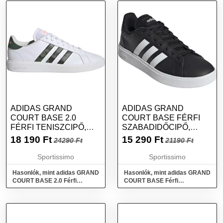
ADIDAS GRAND
ADIDAS GRAND
COURT BASE 2.0
COURT BASE FÉRFI
FÉRFI TENISZCIPŐ,
SZABADIDŐCIPŐ,
FEHÉR, MÉRET 42
FEKETE, MÉRET 42 2/3
18 190
Ft
15 290
Ft
24290 Ft
21190 Ft
Sportissimo
Sportissimo
Hasonlók, mint adidas GRAND
Hasonlók, mint adidas GRAND
COURT BASE 2.0 Férfi
COURT BASE Férfi
teniszcipő, fehér, méret 42
szabadidőcipő, fekete, méret
42 2/3