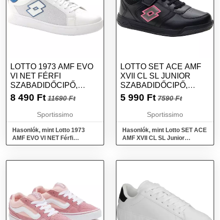
LOTTO 1973 AMF EVO
LOTTO SET ACE AMF
VI NET FÉRFI
XVII CL SL JUNIOR
SZABADIDŐCIPŐ,
SZABADIDŐCIPŐ,
FEHÉR, MÉRET 43.5
FEKETE, MÉRET
8 490
Ft
5 990
Ft
11690 Ft
7590 Ft
Sportissimo
Sportissimo
Hasonlók, mint Lotto 1973
Hasonlók, mint Lotto SET ACE
AMF EVO VI NET Férfi
AMF XVII CL SL Junior
szabadidőcipő, fehér, méret
szabadidőcipő, fekete, méret
43.5