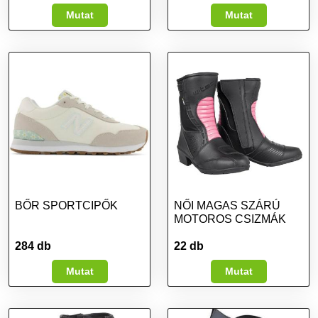
Mutat
Mutat
BŐR SPORTCIPŐK
NŐI MAGAS SZÁRÚ
MOTOROS CSIZMÁK
284 db
22 db
Mutat
Mutat