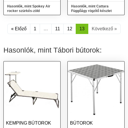
Hasonlók, mint Spokey Air
Hasonlók, mint Cattara
rocker szürkés-zöld
Függőágy rögzítő készlet
« Előző
1
…
11
12
13
Következő »
Hasonlók, mint Tábori bútorok:
KEMPING BÚTOROK
BÚTOROK