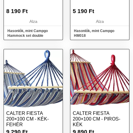
8 190
Ft
5 190
Ft
Alza
Alza
Hasonlók, mint Campgo
Hasonlók, mint Campgo
Hammock set double
HM018
CALTER FIESTA
CALTER FIESTA
200×100 CM - KÉK-
200×100 CM - PIROS-
FEHÉR
KÉK
9 290
Ft
9 890
Ft