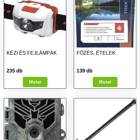
KÉZI ÉS FEJLÁMPÁK
FŐZÉS, ÉTELEK
235 db
139 db
Mutat
Mutat