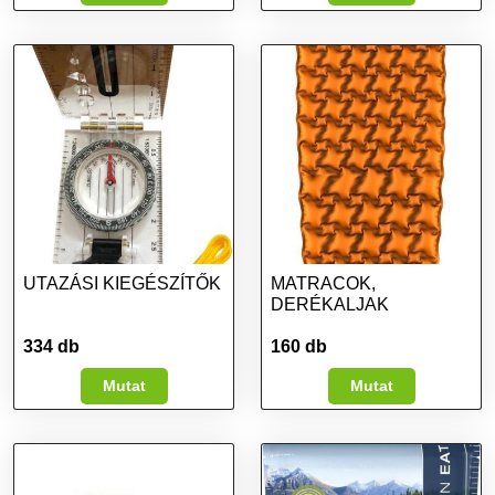
UTAZÁSI KIEGÉSZÍTŐK
MATRACOK,
DERÉKALJAK
334 db
160 db
Mutat
Mutat