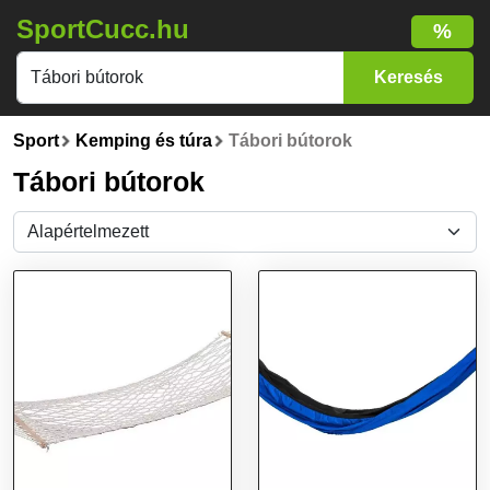
SportCucc.hu
%
Sport
Kemping és túra
Tábori bútorok
Tábori bútorok