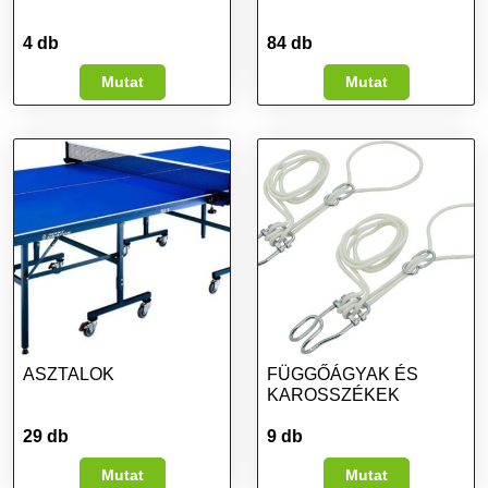
4 db
84 db
Mutat
Mutat
ASZTALOK
FÜGGŐÁGYAK ÉS
KAROSSZÉKEK
29 db
9 db
Mutat
Mutat