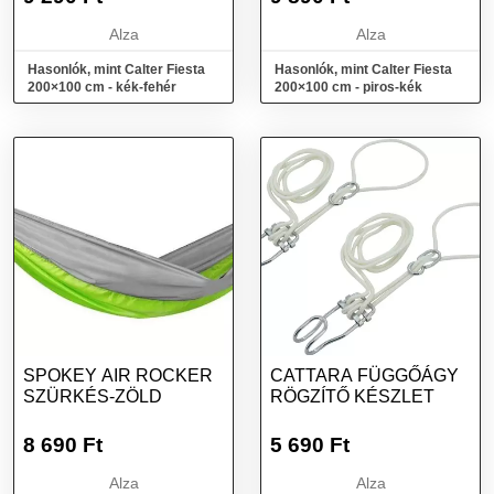
Alza
Alza
Hasonlók, mint Calter Fiesta
Hasonlók, mint Calter Fiesta
200×100 cm - kék-fehér
200×100 cm - piros-kék
SPOKEY AIR ROCKER
CATTARA FÜGGŐÁGY
SZÜRKÉS-ZÖLD
RÖGZÍTŐ KÉSZLET
8 690
Ft
5 690
Ft
Alza
Alza