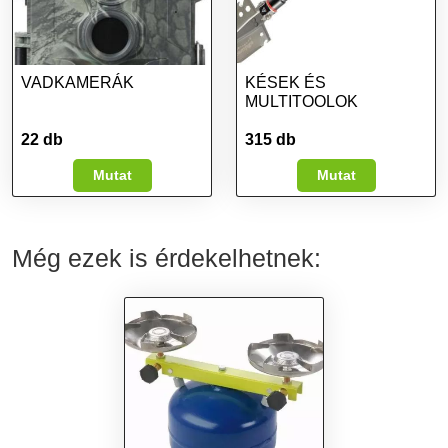
VADKAMERÁK
KÉSEK ÉS
MULTITOOLOK
22 db
315 db
Mutat
Mutat
Még ezek is érdekelhetnek: