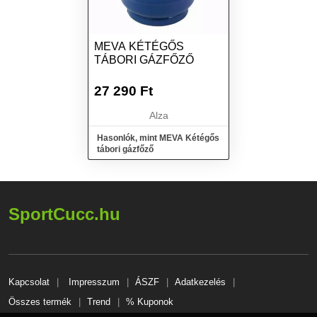
MEVA KÉTÉGŐS
TÁBORI GÁZFŐZŐ
27 290
Ft
Alza
Hasonlók, mint MEVA Kétégős
tábori gázfőző
SportCucc.hu
Kapcsolat
Impresszum
ÁSZF
Adatkezelés
Összes termék
Trend
% Kuponok