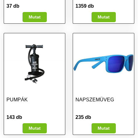
37 db
1359 db
Mutat
Mutat
PUMPÁK
NAPSZEMÜVEG
143 db
235 db
Mutat
Mutat