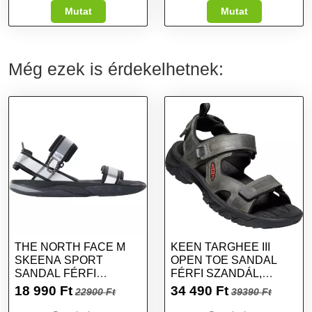
Mutat
Mutat
Még ezek is érdekelhetnek:
THE NORTH FACE M
KEEN TARGHEE III
SKEENA SPORT
OPEN TOE SANDAL
SANDAL FÉRFI
FÉRFI SZANDÁL,
SZANDÁL, FEKETE,
SZÜRKE, MÉRET 46
18 990
Ft
34 490
Ft
22900 Ft
39390 Ft
MÉRET 45.5