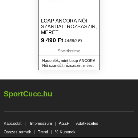
LOAP ANCORA NŐI
SZANDÁL, RÓZSASZÍN,
MÉRET
9 490
Ft
14590 Ft
Sportissimo
Hasonlók, mint Loap ANCORA
Női szandál, rózsaszín, méret
SportCucc.hu
Kapcsolat
Impresszum
ÁSZF
Adatkezelés
Összes termék
Trend
% Kuponok