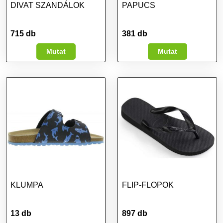
DIVAT SZANDÁLOK
PAPUCS
715 db
381 db
Mutat
Mutat
KLUMPA
FLIP-FLOPOK
13 db
897 db