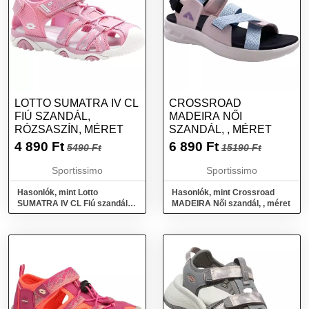
LOTTO SUMATRA IV CL
CROSSROAD
FIÚ SZANDÁL,
MADEIRA NŐI
RÓZSASZÍN, MÉRET
SZANDÁL, , MÉRET
4 890
Ft
6 890
Ft
5490 Ft
15190 Ft
Sportissimo
Sportissimo
Hasonlók, mint Lotto
Hasonlók, mint Crossroad
SUMATRA IV CL Fiú szandál,
MADEIRA Női szandál, , méret
rózsaszín, méret