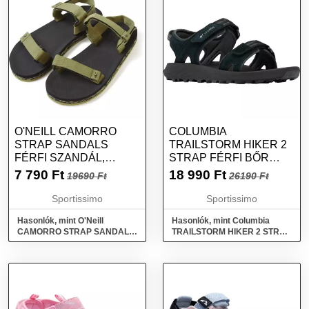
O'NEILL CAMORRO
COLUMBIA
STRAP SANDALS
TRAILSTORM HIKER 2
FÉRFI SZANDÁL,
STRAP FÉRFI BŐR
KHAKI, MÉRET
SZANDÁL, FEKETE,
7 790
Ft
18 990
Ft
19690 Ft
26190 Ft
MÉRET 40
Sportissimo
Sportissimo
Hasonlók, mint O'Neill
Hasonlók, mint Columbia
CAMORRO STRAP SANDALS
TRAILSTORM HIKER 2 STRAP
Férfi szandál, khaki, méret
Férfi bőr szandál, fekete,
méret 40