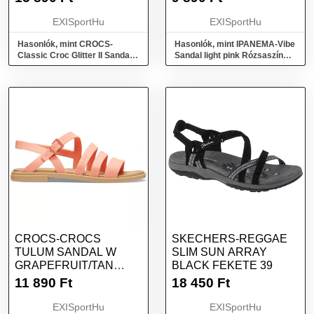
EXISportHu
EXISportHu
Hasonlók, mint CROCS-
Hasonlók, mint IPANEMA-Vibe
Classic Croc Glitter II Sandal
Sandal light pink Rózsaszín
black Fekete 38/39
35/36
CROCS-CROCS
SKECHERS-REGGAE
TULUM SANDAL W
SLIM SUN ARRAY
GRAPEFRUIT/TAN
BLACK FEKETE 39
RÓZSASZÍN 36/37
11 890
Ft
18 450
Ft
EXISportHu
EXISportHu