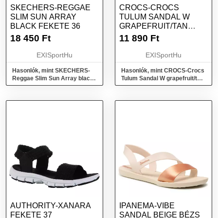
SKECHERS-REGGAE
CROCS-CROCS
SLIM SUN ARRAY
TULUM SANDAL W
BLACK FEKETE 36
GRAPEFRUIT/TAN
RÓZSASZÍN 37/38
18 450
Ft
11 890
Ft
EXISportHu
EXISportHu
Hasonlók, mint SKECHERS-
Hasonlók, mint CROCS-Crocs
Reggae Slim Sun Array black
Tulum Sandal W grapefruit/tan
Fekete 36
Rózsaszín 37/38
AUTHORITY-XANARA
IPANEMA-VIBE
FEKETE 37
SANDAL BEIGE BÉZS