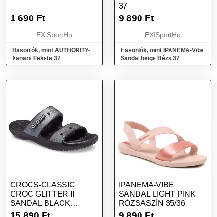
37
1 690
Ft
9 890
Ft
EXISportHu
EXISportHu
Hasonlók, mint AUTHORITY-
Hasonlók, mint IPANEMA-Vibe
Xanara Fekete 37
Sandal beige Bézs 37
CROCS-CLASSIC
IPANEMA-VIBE
CROC GLITTER II
SANDAL LIGHT PINK
SANDAL BLACK
RÓZSASZÍN 35/36
FEKETE 38/39
15 890
Ft
9 890
Ft