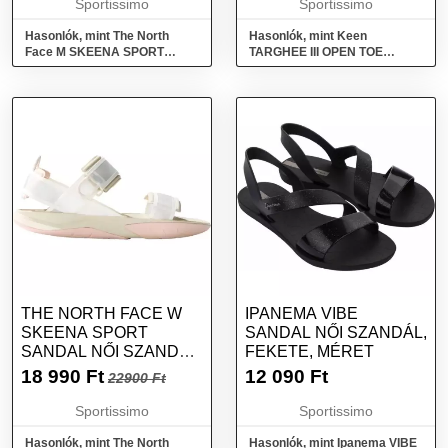
Sportissimo
Sportissimo
Hasonlók, mint The North
Hasonlók, mint Keen
Face M SKEENA SPORT
TARGHEE III OPEN TOE
SANDAL Férfi szandál, fekete,
SANDAL Férfi szandál,
méret 45.5
szürke, méret 46
THE NORTH FACE W
IPANEMA VIBE
SKEENA SPORT
SANDAL NŐI SZANDÁL,
SANDAL NŐI SZANDÁL,
FEKETE, MÉRET
BÉZS, MÉRET 39
18 990
Ft
12 090
Ft
22900 Ft
Sportissimo
Sportissimo
Hasonlók, mint The North
Hasonlók, mint Ipanema VIBE