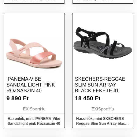
IPANEMA-VIBE
SKECHERS-REGGAE
SANDAL LIGHT PINK
SLIM SUN ARRAY
RÓZSASZÍN 40
BLACK FEKETE 41
9 890
Ft
18 450
Ft
EXISportHu
EXISportHu
Hasonlók, mint IPANEMA-Vibe
Hasonlók, mint SKECHERS-
Sandal light pink Rózsaszín 40
Reggae Slim Sun Array black
Fekete 41