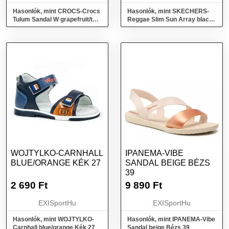
Hasonlók, mint CROCS-Crocs
Hasonlók, mint SKECHERS-
Tulum Sandal W grapefruit/tan
Reggae Slim Sun Array black
Rózsaszín 36/37
Fekete 39
WOJTYLKO-CARNHALL
IPANEMA-VIBE
BLUE/ORANGE KÉK 27
SANDAL BEIGE BÉZS
39
2 690
Ft
9 890
Ft
EXISportHu
EXISportHu
Hasonlók, mint WOJTYLKO-
Hasonlók, mint IPANEMA-Vibe
Carnhall blue/orange Kék 27
Sandal beige Bézs 39