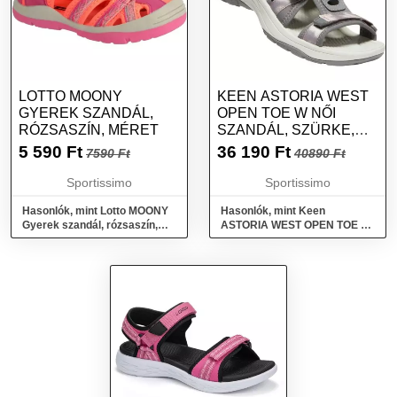
LOTTO MOONY
KEEN ASTORIA WEST
GYEREK SZANDÁL,
OPEN TOE W NŐI
RÓZSASZÍN, MÉRET
SZANDÁL, SZÜRKE,
MÉRET 40.5
5 590
Ft
36 190
Ft
7590 Ft
40890 Ft
Sportissimo
Sportissimo
Hasonlók, mint Lotto MOONY
Hasonlók, mint Keen
Gyerek szandál, rózsaszín,
ASTORIA WEST OPEN TOE W
méret
Női szandál, szürke, méret
40.5