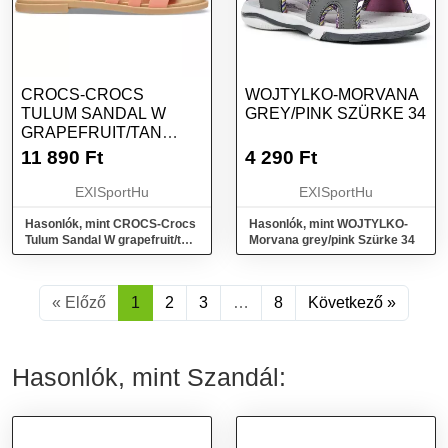
CROCS-CROCS
WOJTYLKO-MORVANA
TULUM SANDAL W
GREY/PINK SZÜRKE 34
GRAPEFRUIT/TAN
RÓZSASZÍN 41/42
11 890
Ft
4 290
Ft
EXISportHu
EXISportHu
Hasonlók, mint CROCS-Crocs
Hasonlók, mint WOJTYLKO-
Tulum Sandal W grapefruit/tan
Morvana grey/pink Szürke 34
Rózsaszín 41/42
« Előző
1
2
3
…
8
Következő »
Hasonlók, mint Szandál: