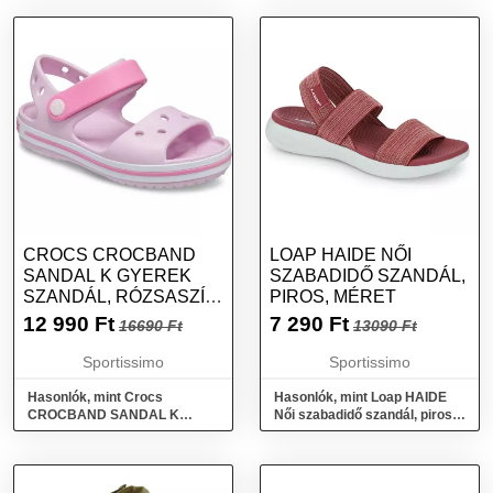
CROCS CROCBAND
LOAP HAIDE NŐI
SANDAL K GYEREK
SZABADIDŐ SZANDÁL,
SZANDÁL, RÓZSASZÍN,
PIROS, MÉRET
MÉRET 32/33
12 990
Ft
7 290
Ft
16690 Ft
13090 Ft
Sportissimo
Sportissimo
Hasonlók, mint Crocs
Hasonlók, mint Loap HAIDE
CROCBAND SANDAL K
Női szabadidő szandál, piros,
Gyerek szandál, rózsaszín,
méret
méret 32/33