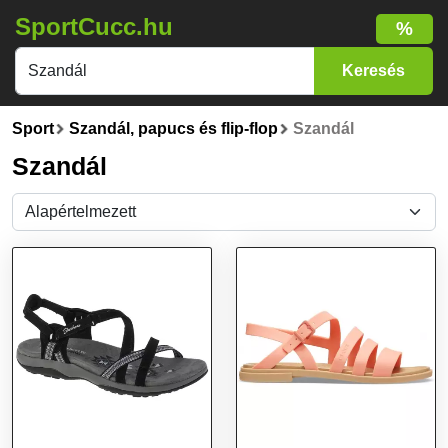
SportCucc.hu
%
Sport
Szandál, papucs és flip-flop
Szandál
Szandál