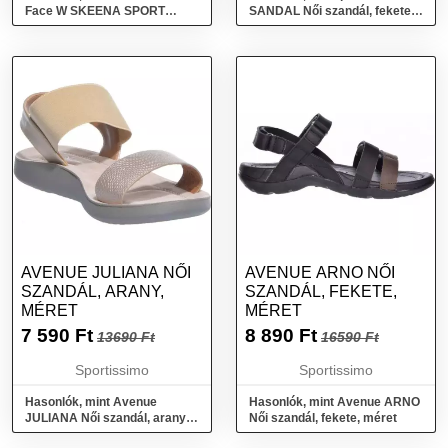
Face W SKEENA SPORT
SANDAL Női szandál, fekete,
SANDAL Női szandál, bézs,
méret
méret 39
AVENUE JULIANA NŐI
AVENUE ARNO NŐI
SZANDÁL, ARANY,
SZANDÁL, FEKETE,
MÉRET
MÉRET
7 590
Ft
8 890
Ft
13690 Ft
16590 Ft
Sportissimo
Sportissimo
Hasonlók, mint Avenue
Hasonlók, mint Avenue ARNO
JULIANA Női szandál, arany,
Női szandál, fekete, méret
méret