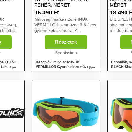
FEHÉR, MÉRET
MÉRET
16 390
Ft
18 490
F
JR
Minőségi márkás Bollé INUK
Bliz SPEC
szemüveg,
VERMILLON szemüveg 3-6 éves
síszemüveg 
felett is
gyermekek számára. A
minden irá
 térrel
szabadalmaztatott
dupla üveg.
cs oldala
P80™PLUS/CARBO GLAS
szemüveghez
k
Részletek
triás
technológia csökkenti a lencsék
használhatj
ő nyomást.
o
karcolódásának és
Sportissimo
hordanak di
párásodásának kockázatát....
K...
 DAREDEVIL
Hasonlók, mint Bolle INUK
Hasonlók, m
 fekete,
VERMILLON Gyerek síszemüveg,
BLACK Sísze
fehér, méret