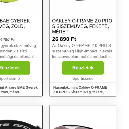
BAE GYEREK
OAKLEY O-FRAME 2.0 PRO
VEG, ZÖLD,
S SÍSZEMÜVEG, FEKETE,
MÉRET
26 890
Ft
4490 Ft
 gyerek síszemüveg,
Az Oakley O-FRAME 2.0 PRO S
 minden kis síző
síszemüveg High-Impact injektált
nőségi és ellenálló
lencsevédelemmel és módosított
zült....
optikával rendelkezik, ami növeli
az Oakley síszemüvegek
Részletek
Részletek
alapszintű teljesítményének
Sportissimo
színvonalát....
Sportissimo
int Arcore BAE Gyerek
Hasonlók, mint Oakley O-FRAME
 zöld, méret
2.0 PRO S Síszemüveg, fekete,
méret