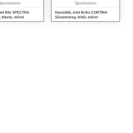
sz...
Sportissimo
dupla lencse technológiá...
Sportissimo
int Bliz SPECTRA
Hasonlók, mint Briko CORTINA
 fekete, méret
Síszemüveg, fehér, méret