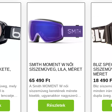
SMITH MOMENT W NŐI
BLIZ SP
KETE,
SÍSZEMÜVEG, LILA, MÉRET
SÍSZEMÜ
MÉRET
65 490
Ft
18 490
F
üveg, mely
A Smith MOMENT W női
Bliz síszemü
 is
síszemüveg keretének mérete
minden irá
 lencséje
kisebb, ugyanakkor nagyszerű
dupla üveg.
yanakkor
perifériás látást biztosít a
szemüveghez
 az optikai
speciális pántrögzítésnek
használhatj
k
Részletek
on Gun
köszönhetően, amely tökéletesen
hordanak di