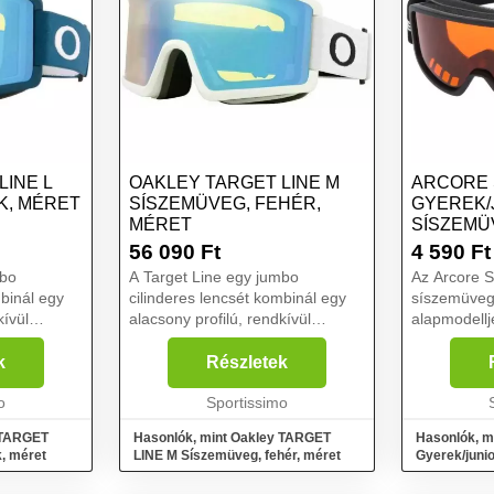
LINE L
OAKLEY TARGET LINE M
ARCORE 
K, MÉRET
SÍSZEMÜVEG, FEHÉR,
GYEREK/
MÉRET
SÍSZEMÜ
MÉRET
56 090
Ft
4 590
Ft
mbo
A Target Line egy jumbo
Az Arcore 
mbinál egy
cilinderes lencsét kombinál egy
síszemüveg
kívül
alacsony profilú, rendkívül
alapmodellj
y hihetetlen
elegáns kerettel, amely hihetetlen
kompatibili
keret
látómezőt biztosít. A keret
legtöbb sisa
k
Részletek
ott, hogy
szemöldökvonala lapított, hogy
polikarboná
z...
o
zökkenőmentesen illesz...
Sportissimo
ellátva, UV
...
 TARGET
Hasonlók, mint Oakley TARGET
Hasonlók, m
, méret
LINE M Síszemüveg, fehér, méret
Gyerek/junio
méret