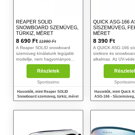
REAPER SOLID
QUICK ASG-166 A
SNOWBOARD SZEMÜVEG,
SÍSZEMÜVEG, FE
TÜRKIZ, MÉRET
MÉRET
8 690
Ft
8 390
Ft
11990 Ft
A Reaper SOLID snowboard
A QUICK ASG-166 sí
szemüveg kínálatunk legújabb
síelésre és snowboar
modellje, nem hagyományos
alkalmas. Az UV-véd
dizájnnal. Ennek köszönhetően
köszönhetően a sze
nagyobb biztonságot és perifériás
biztonságban lesz. A
Részletek
Részlete
látószöget biztosít....
kedvezőtlen időjárási
Sportissimo
körülmények között is
Sportissim
kilátást ...
Hasonlók, mint Reaper SOLID
Hasonlók, mint Quick 
Snowboard szemüveg, türkiz, méret
ASG-166 - Síszemüveg, 
méret