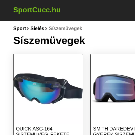
SportCucc.hu
Sport
Síelés
Síszemüvegek
Síszemüvegek
QUICK ASG-164
SMITH DAREDEVI
SÍSZEMÜVEG, FEKETE,
GYEREK SÍSZEM