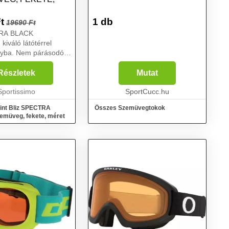
t
1 db
19690 Ft
TRA BLACK
kiváló látótérrel
nyba. Nem párásodó
 OTG 2 in 1 dioptriás
 is alakítva - azok is
Részletek
Mutat
ák, akik nem
optriás szemüveget.
Sportissimo
SportCucc.hu
int Bliz SPECTRA
Összes Szemüvegtokok
müveg, fekete, méret