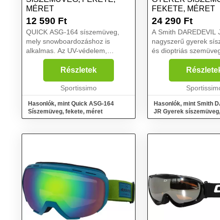
MÉRET
FEKETE, MÉRET
12 590
Ft
24 290
Ft
QUICK ASG-164 síszemüveg,
A Smith DAREDEVIL 
mely snowboardozáshoz is
nagyszerű gyerek sí
alkalmas. Az UV-védelem,
és dioptriás szemüveg 
megvédi a szemet. Rossz
viselhető. Tágas belső
időjárásban is remek kilátás....
rendelkezik, habsziva
Részletek
Részlete
pedig csökkenti a diop
Sportissimo
szemüvegre nehezed
Sportissim
...
Hasonlók, mint Quick ASG-164
Hasonlók, mint Smith
Síszemüveg, fekete, méret
JR Gyerek síszemüveg,
méret