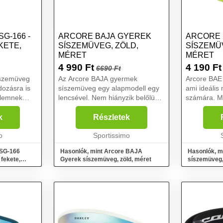
SG-166 -
ARCORE BAJA GYEREK
ARCORE 
KETE,
SÍSZEMÜVEG, ZÖLD,
SÍSZEMÜ
MÉRET
MÉRET
4 990
Ft
4 190
Ft
6690 Ft
szemüveg
Az Arcore BAJA gyermek
Arcore BAE
dozásra is
síszemüveg egy alapmodell egy
ami ideális
elemnek
lencsével. Nem hiányzik belőlük
számára. Mi
münk
az olyan fontos technológiák,
anyagból kés
 síszemüveg
mint a köd- vagy a karcolásgátló.
k
Részletek
A szemüveg kialakítása színben
 kiváló
o
összehangolható az A...
Sportissimo
ASG-166
Hasonlók, mint Arcore BAJA
Hasonlók, m
fekete,
Gyerek síszemüveg, zöld, méret
síszemüveg,