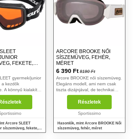
SLEET
ARCORE BROOKE NŐI
JUNIOR
SÍSZEMÜVEG, FEHÉR,
VEG, FEKETE,
MÉRET
6 390
Ft
8190 Ft
SLEET gyermek/junior
Arcore BROOKE női síszemüveg.
 a kezdők
Elegáns modell, ami nem csak
e. A könnyű kialakítás
tiszta dizájnjával, de technikai
s a piacon kapható
specifikációival is felhívja magára
kkal. Tartós
a figyelmet....
Részletek
Részletek
t üveggel vann
2 szűrőkategóriával és
Sportissimo
Sportissimo
int Arcore SLEET
Hasonlók, mint Arcore BROOKE Női
r síszemüveg, fekete,
síszemüveg, fehér, méret