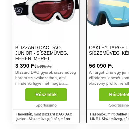
BLIZZARD DAO DAO
OAKLEY TARGET 
JUNIOR - SÍSZEMÜVEG,
SÍSZEMÜVEG, KÉ
FEHÉR, MÉRET
3 390
Ft
56 090
Ft
5690 Ft
Blizzard DAO gyerek síszemüveg
A Target Line egy ju
három színváltozatban, ami
cilinderes lencsét ko
mindenki figyelmét magára
alacsony profilú, rend
hívja....
elegáns kerettel, amel
látómezőt biztosít. A 
Részletek
Részlete
szemöldökvonala lapít
Sportissimo
zökkenőmentesen illes
Sportissim
Hasonlók, mint Blizzard DAO DAO
Hasonlók, mint Oakley
junior - Síszemüveg, fehér, méret
LINE L Síszemüveg, kék