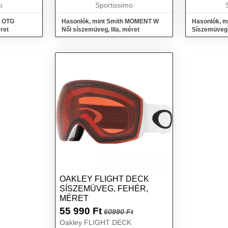
...
o
illeszkedik a sisakodhoz. A
Sportissimo
Kiválóan ille
párásod...
6 OTG
Hasonlók, mint Smith MOMENT W
Hasonlók, m
ret
Női síszemüveg, lila, méret
Síszemüveg,
OAKLEY FLIGHT DECK
SÍSZEMÜVEG, FEHÉR,
MÉRET
55 990
Ft
60990 Ft
Oakley FLIGHT DECK