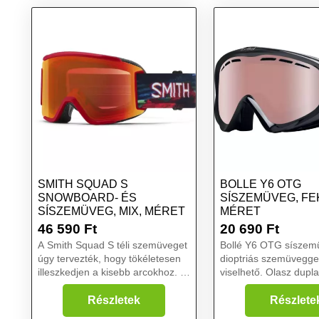
SMITH SQUAD S
BOLLE Y6 OTG
SNOWBOARD- ÉS
SÍSZEMÜVEG, FE
SÍSZEMÜVEG, MIX, MÉRET
MÉRET
46 590
Ft
20 690
Ft
A Smith Squad S téli szemüveget
Bollé Y6 OTG síszem
úgy tervezték, hogy tökéletesen
dioptriás szemüveggel
illeszkedjen a kisebb arcokhoz. A
viselhető. Olasz dupla
ChromaPop™ technológiával
hőakadályt képez, ug
ellátott hengeres lencse nagy
jobban tömít és javítja
Részletek
Részlete
kontrasztú látást és természetes
minőséget. A Vermill