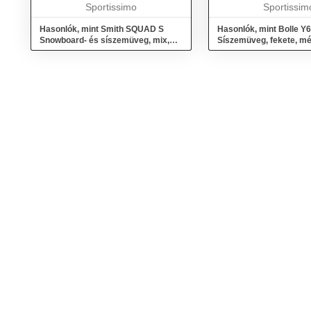
színeket bizt...
Sportissimo
lencsén fémes réteg ta
Sportissim
Hasonlók, mint Smith SQUAD S
Hasonlók, mint Bolle Y
Snowboard- és síszemüveg, mix,
Síszemüveg, fekete, mé
méret