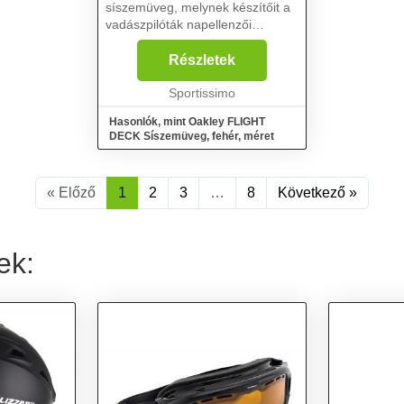
síszemüveg, melynek készítőit a
vadászpilóták napellenzői
inspirálták. Úgy volt tervezve,
hogy kompatibilis legyen a
Részletek
sísisakok nagy részével, s ennek
köszönhetően nem korlátoz a
Sportissimo
sís...
Hasonlók, mint Oakley FLIGHT
DECK Síszemüveg, fehér, méret
« Előző
1
2
3
…
8
Következő »
ek: