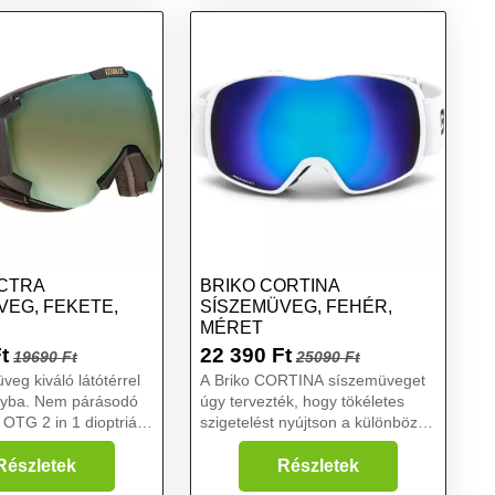
ECTRA
BRIKO CORTINA
VEG, FEKETE,
SÍSZEMÜVEG, FEHÉR,
MÉRET
t
22 390
Ft
19690 Ft
25090 Ft
veg kiváló látótérrel
A Briko CORTINA síszemüveget
nyba. Nem párásodó
úgy tervezték, hogy tökéletes
 OTG 2 in 1 dioptriás
szigetelést nyújtson a különböző
 is alakítva - azok is
időjárási viszonyoktól és
ák, akik nem
kényelmet minden használat
Részletek
Részletek
optriás szemüveget.
során. Ez a szemüveg innovatív