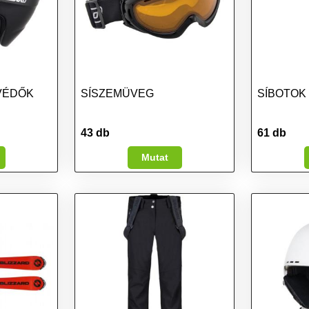
ÍVÉDŐK
SÍSZEMÜVEG
SÍBOTOK
43 db
61 db
Mutat