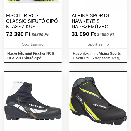
FISCHER RCS
ALPINA SPORTS
CLASSIC SÍFUTÓ CIPŐ
HAWKEYE S
KLASSZIKUS
NAPSZEMÜVEG,
SÍFUTÁSHOZ, FEKETE,
FEKETE, MÉRET
72 390
Ft
31 090
Ft
86890 Ft
34890 Ft
MÉRET
Sportissimo
Sportissimo
Hasonlók, mint Fischer RCS
Hasonlók, mint Alpina Sports
CLASSIC Sífutó cipő
HAWKEYE S Napszemüveg,
klasszikus sífutáshoz, fekete,
fekete, méret
méret