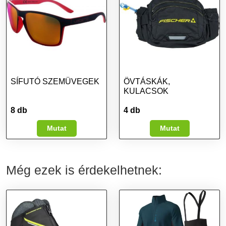
SÍFUTÓ SZEMÜVEGEK
ÖVTÁSKÁK,
KULACSOK
8 db
4 db
Mutat
Mutat
Még ezek is érdekelhetnek: