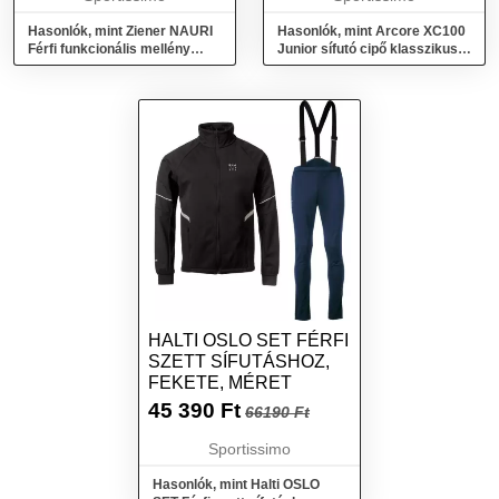
Hasonlók, mint Ziener NAURI
Hasonlók, mint Arcore XC100
Férfi funkcionális mellény
Junior sífutó cipő klasszikus
sífutáshoz és sítúrázáshoz,
sífutáshoz, szürke, méret
fekete, méret
HALTI OSLO SET FÉRFI
SZETT SÍFUTÁSHOZ,
FEKETE, MÉRET
45 390
Ft
66190 Ft
Sportissimo
Hasonlók, mint Halti OSLO