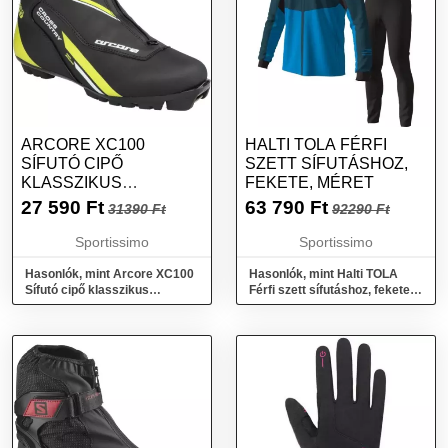
ARCORE XC100
HALTI TOLA FÉRFI
SÍFUTÓ CIPŐ
SZETT SÍFUTÁSHOZ,
KLASSZIKUS
FEKETE, MÉRET
SÍFUTÁSHOZ, FEKETE,
27 590
Ft
63 790
Ft
31390 Ft
92290 Ft
MÉRET
Sportissimo
Sportissimo
Hasonlók, mint Arcore XC100
Hasonlók, mint Halti TOLA
Sífutó cipő klasszikus
Férfi szett sífutáshoz, fekete,
sífutáshoz, fekete, méret
méret