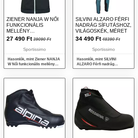
ZIENER NANJA W NŐI
SILVINI ALZARO FÉRFI
FUNKCIONÁLIS
NADRÁG SÍFUTÁSHOZ,
MELLÉNY
VILÁGOSKÉK, MÉRET
SÍFUTÁSHOZ ÉS
27 490
Ft
34 490
Ft
39090 Ft
48390 Ft
SÍTÚRÁZÁSHOZ, MIX,
MÉRET
Sportissimo
Sportissimo
Hasonlók, mint Ziener NANJA
Hasonlók, mint SILVINI
W Női funkcionális mellény
ALZARO Férfi nadrág
sífutáshoz és sítúrázáshoz,
sífutáshoz, világoskék, méret
mix, méret