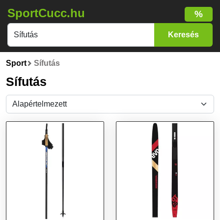
SportCucc.hu
%
Sport
Sífutás
Sífutás