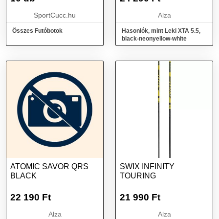
SportCucc.hu
Alza
Összes Futóbotok
Hasonlók, mint Leki XTA 5.5,
black-neonyellow-white
ATOMIC SAVOR QRS
SWIX INFINITY
BLACK
TOURING
22 190
Ft
21 990
Ft
Alza
Alza