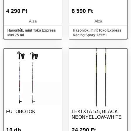
4 290
Ft
8 590
Ft
Alza
Alza
Hasonlók, mint Toko Express
Hasonlók, mint Toko Express
Mini 75 ml
Racing Spray 125ml
FUTÓBOTOK
LEKI XTA 5.5, BLACK-
NEONYELLOW-WHITE
10 db
24 290
Ft