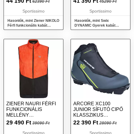
44 190
Ft
41 390
Ft
62390 Ft
45290 Ft
FÉNYVISSZAVERŐ
NEON, MÉRET
Sportissimo
Sportissimo
Hasonlók, mint Ziener NIKOLO
Hasonlók, mint Swix
Férfi funkcionális kabát
DYNAMIC Gyerek kabát
sífutáshoz és sítúrázáshoz,
sífutáshoz, kék, méret
fényvisszaverő neon, méret
ZIENER NAURI FÉRFI
ARCORE XC100
FUNKCIONÁLIS
JUNIOR SÍFUTÓ CIPŐ
MELLÉNY
KLASSZIKUS
SÍFUTÁSHOZ ÉS
SÍFUTÁSHOZ, SZÜRKE,
29 490
Ft
22 390
Ft
39090 Ft
28090 Ft
SÍTÚRÁZÁSHOZ,
MÉRET
FEKETE, MÉRET
Sportissimo
Sportissimo