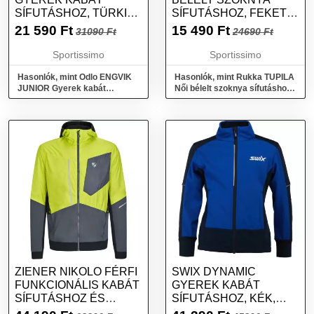
SÍFUTÁSHOZ, TÜRKIZ,
SÍFUTÁSHOZ, FEKETE,
MÉRET
MÉRET
21 590
Ft
15 490
Ft
31090 Ft
24690 Ft
Sportissimo
Sportissimo
Hasonlók, mint Odlo ENGVIK
Hasonlók, mint Rukka TUPILA
JUNIOR Gyerek kabát
Női bélelt szoknya sífutáshoz,
sífutáshoz, türkiz, méret
fekete, méret
ZIENER NIKOLO FÉRFI
SWIX DYNAMIC
FUNKCIONÁLIS KABÁT
GYEREK KABÁT
SÍFUTÁSHOZ ÉS
SÍFUTÁSHOZ, KÉK,
SÍTÚRÁZÁSHOZ,
MÉRET