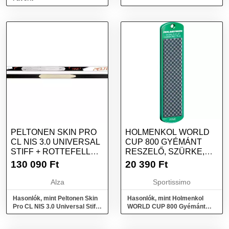
PELTONEN SKIN PRO
HOLMENKOL WORLD
CL NIS 3.0 UNIVERSAL
CUP 800 GYÉMÁNT
STIFF + ROTTEFELLA
RESZELŐ, SZÜRKE,
NIS TOURING AUTO
MÉRET
130 090
Ft
20 390
Ft
CLASSIC BLACK
Alza
Sportissimo
Hasonlók, mint Peltonen Skin
Hasonlók, mint Holmenkol
Pro CL NIS 3.0 Universal Stiff
WORLD CUP 800 Gyémánt
+ Rottefella NIS Touring Auto
reszelő, szürke, méret
Classic Black