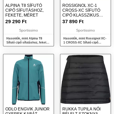
ALPINA T8 SÍFUTÓ
ROSSIGNOL XC-1
CIPŐ SÍFUTÁSHOZ,
CROSS-XC SÍFUTÓ
FEKETE, MÉRET
CIPŐ KLASSZIKUS
SÍFUTÁSHOZ, FEKETE,
29 290
Ft
37 890
Ft
MÉRET
Sportissimo
Sportissimo
Hasonlók, mint Alpina T8
Hasonlók, mint Rossignol XC-
Sífutó cipő sífutáshoz, fekete,
1 CROSS-XC Sífutó cipő
méret
klasszikus sífutáshoz, fekete,
méret
ODLO ENGVIK JUNIOR
RUKKA TUPILA NŐI
GYEREK KABÁT
BÉLELT SZOKNYA