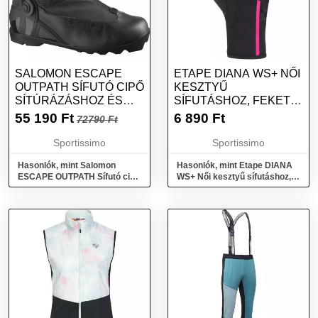
SALOMON ESCAPE
ETAPE DIANA WS+ NŐI
OUTPATH SÍFUTÓ CIPŐ
KESZTYŰ
SÍTÚRÁZÁSHOZ ÉS
SÍFUTÁSHOZ, FEKETE,
KORCSOLYÁZÓ
MÉRET
55 190
Ft
6 890
Ft
72790 Ft
STÍLUSÚ SÍFUTÁSHOZ,
FEKETE, MÉRET 42
Sportissimo
Sportissimo
Hasonlók, mint Salomon
Hasonlók, mint Etape DIANA
ESCAPE OUTPATH Sífutó cipő
WS+ Női kesztyű sífutáshoz,
sítúrázáshoz és korcsolyázó
fekete, méret
stílusú sífutáshoz, fekete,
méret 42