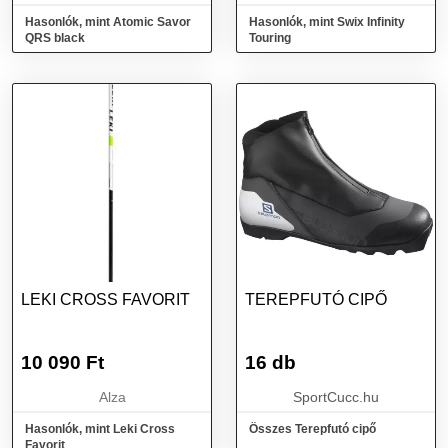
Hasonlók, mint Atomic Savor
Hasonlók, mint Swix Infinity
QRS black
Touring
LEKI CROSS FAVORIT
TEREPFUTÓ CIPŐ
10 090
Ft
16 db
Alza
SportCucc.hu
Hasonlók, mint Leki Cross
Összes Terepfutó cipő
Favorit