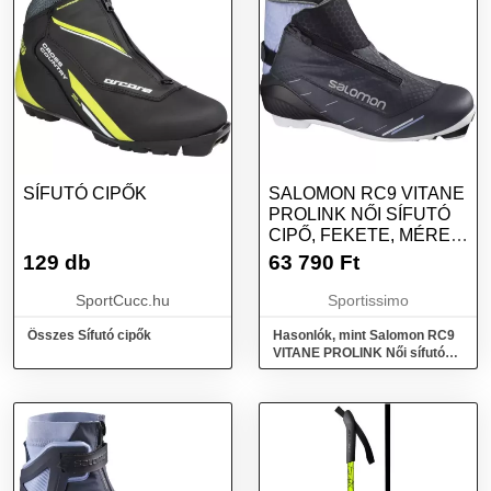
SÍFUTÓ CIPŐK
SALOMON RC9 VITANE
PROLINK NŐI SÍFUTÓ
CIPŐ, FEKETE, MÉRET
41 1/3
129 db
63 790
Ft
SportCucc.hu
Sportissimo
Összes Sífutó cipők
Hasonlók, mint Salomon RC9
VITANE PROLINK Női sífutó
cipő, fekete, méret 41 1/3