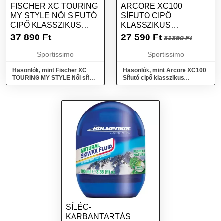
FISCHER XC TOURING
ARCORE XC100
MY STYLE NŐI SÍFUTÓ
SÍFUTÓ CIPŐ
CIPŐ KLASSZIKUS
KLASSZIKUS
STÍLUSRA, FEKETE,
SÍFUTÁSHOZ, FEKETE,
37 890
Ft
27 590
Ft
31390 Ft
MÉRET
MÉRET
Sportissimo
Sportissimo
Hasonlók, mint Fischer XC
Hasonlók, mint Arcore XC100
TOURING MY STYLE Női sífutó
Sífutó cipő klasszikus
cipő klasszikus stílusra,
sífutáshoz, fekete, méret
fekete, méret
SÍLÉC-
KARBANTARTÁS