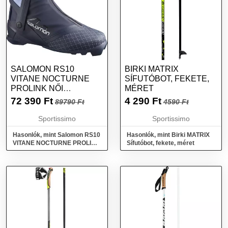
SALOMON RS10
BIRKI MATRIX
VITANE NOCTURNE
SÍFUTÓBOT, FEKETE,
PROLINK NŐI
MÉRET
KORCSOLYÁZÓ
72 390
Ft
4 290
Ft
89790 Ft
4590 Ft
SÍFUTÓ CIPŐ, FEKETE,
MÉRET 39 1/3
Sportissimo
Sportissimo
Hasonlók, mint Salomon RS10
Hasonlók, mint Birki MATRIX
VITANE NOCTURNE PROLINK
Sífutóbot, fekete, méret
Női korcsolyázó sífutó cipő,
fekete, méret 39 1/3