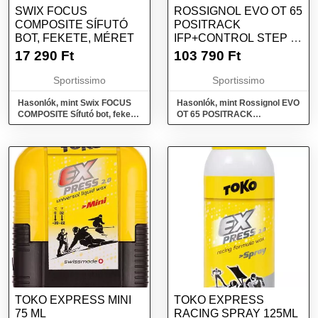
SWIX FOCUS
ROSSIGNOL EVO OT 65
COMPOSITE SÍFUTÓ
POSITRACK
BOT, FEKETE, MÉRET
IFP+CONTROL STEP IN
KLASSZIKUS
17 290
Ft
103 790
Ft
SÍFUTÓLÉC
MÁSZÓBŐRREL,
Sportissimo
Sportissimo
FEKETE, MÉRET
Hasonlók, mint Swix FOCUS
Hasonlók, mint Rossignol EVO
COMPOSITE Sífutó bot, fekete,
OT 65 POSITRACK
méret
IFP+CONTROL STEP IN
Klasszikus sífutóléc
mászóbőrrel, fekete, méret
TOKO EXPRESS MINI
TOKO EXPRESS
75 ML
RACING SPRAY 125ML