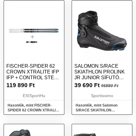
FISCHER-SPIDER 62
SALOMON S/RACE
CROWN XTRALITE IFP
SKIATHLON PROLINK
IFP + CONTROL STEP -
JR JUNIOR SÍFUTÓ
IN IFP SZÜRKE 189 CM
CIPŐ, FEKETE, MÉRET
119 890
Ft
39 690
Ft
46890 Ft
22/23
40 2/3
EXISportHu
Sportissimo
Hasonlók, mint FISCHER-
Hasonlók, mint Salomon
SPIDER 62 CROWN XTRALITE
S/RACE SKIATHLON
IFP IFP + CONTROL STEP - IN
PROLINK JR Junior sífutó
IFP Szürke 189 cm 22/23
cipő, fekete, méret 40 2/3