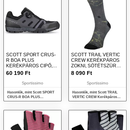
SCOTT SPORT CRUS-
SCOTT TRAIL VERTIC
R BOA PLUS
CREW KERÉKPÁROS
KERÉKPÁROS CIPŐ,
ZOKNI, SÖTÉTSZÜRKE,
SÖTÉTSZÜRKE,
MÉRET
60 190
Ft
8 090
Ft
MÉRET
Sportissimo
Sportissimo
Hasonlók, mint Scott SPORT
Hasonlók, mint Scott TRAIL
CRUS-R BOA PLUS
VERTIC CREW Kerékpáros
Kerékpáros cipő, sötétszürke,
zokni, sötétszürke, méret
méret