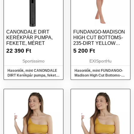
CANONDALE DIRT
FUNDANGO-MADISON
KERÉKPÁR PUMPA,
HIGH CUT BOTTOMS-
FEKETE, MÉRET
235-DIRT YELLOW
SÁRGA M
22 390
Ft
5 200
Ft
Sportissimo
EXISportHu
Hasonlók, mint CANONDALE
Hasonlók, mint FUNDANGO-
DIRT Kerékpár pumpa, fekete,
Madison High Cut Bottoms-
méret
235-dirt yellow Sárga M