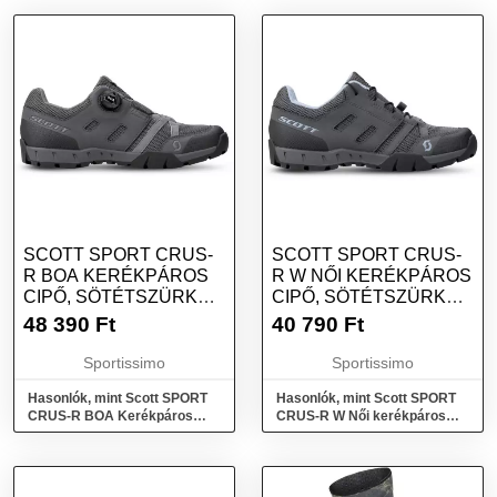
SCOTT SPORT CRUS-
SCOTT SPORT CRUS-
R BOA KERÉKPÁROS
R W NŐI KERÉKPÁROS
CIPŐ, SÖTÉTSZÜRKE,
CIPŐ, SÖTÉTSZÜRKE,
MÉRET
MÉRET
48 390
Ft
40 790
Ft
Sportissimo
Sportissimo
Hasonlók, mint Scott SPORT
Hasonlók, mint Scott SPORT
CRUS-R BOA Kerékpáros
CRUS-R W Női kerékpáros
cipő, sötétszürke, méret
cipő, sötétszürke, méret