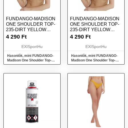
FUNDANGO-MADISON
FUNDANGO-MADISON
ONE SHOULDER TOP-
ONE SHOULDER TOP-
235-DIRT YELLOW
235-DIRT YELLOW
SÁRGA L
SÁRGA S
4 290
Ft
4 290
Ft
EXISportHu
EXISportHu
Hasonlók, mint FUNDANGO-
Hasonlók, mint FUNDANGO-
Madison One Shoulder Top-
Madison One Shoulder Top-
235-dirt yellow Sárga L
235-dirt yellow Sárga S