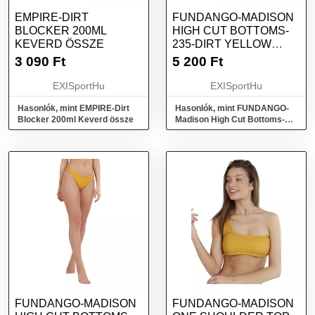
EMPIRE-DIRT
FUNDANGO-MADISON
BLOCKER 200ML
HIGH CUT BOTTOMS-
KEVERD ÖSSZE
235-DIRT YELLOW
SÁRGA L
3 090
Ft
5 200
Ft
EXISportHu
EXISportHu
Hasonlók, mint EMPIRE-Dirt
Hasonlók, mint FUNDANGO-
Blocker 200ml Keverd össze
Madison High Cut Bottoms-
235-dirt yellow Sárga L
FUNDANGO-MADISON
FUNDANGO-MADISON