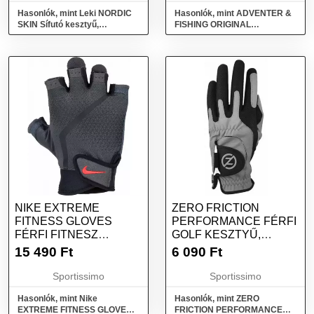
MÉRET
Hasonlók, mint Leki NORDIC
Hasonlók, mint ADVENTER &
SKIN Sífutó kesztyű,
FISHING ORIGINAL
sötétszürke, méret
ADVENTER LONG Uniszex
kesztyű tengeri horgászathoz,
sötétszürke, méret
NIKE EXTREME
ZERO FRICTION
FITNESS GLOVES
PERFORMANCE FÉRFI
FÉRFI FITNESZ
GOLF KESZTYŰ,
KESZTYŰ,
SÖTÉTSZÜRKE,
15 490
Ft
6 090
Ft
SÖTÉTSZÜRKE,
MÉRET
MÉRET
Sportissimo
Sportissimo
Hasonlók, mint Nike
Hasonlók, mint ZERO
EXTREME FITNESS GLOVES
FRICTION PERFORMANCE