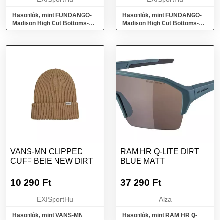
Hasonlók, mint FUNDANGO-
Hasonlók, mint FUNDANGO-
Madison High Cut Bottoms-
Madison High Cut Bottoms-
235-dirt yellow Sárga XL
235-dirt yellow Sárga XS
VANS-MN CLIPPED
RAM HR Q-LITE DIRT
CUFF BEIE NEW DIRT
BLUE MATT
10 290
Ft
37 290
Ft
EXISportHu
Alza
Hasonlók, mint VANS-MN
Hasonlók, mint RAM HR Q-