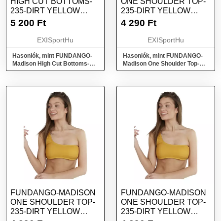
HIGH CUT BOTTOMS-
ONE SHOULDER TOP-
235-DIRT YELLOW
235-DIRT YELLOW
SÁRGA S
SÁRGA XL
5 200
Ft
4 290
Ft
EXISportHu
EXISportHu
Hasonlók, mint FUNDANGO-
Hasonlók, mint FUNDANGO-
Madison High Cut Bottoms-
Madison One Shoulder Top-
235-dirt yellow Sárga S
235-dirt yellow Sárga XL
FUNDANGO-MADISON
FUNDANGO-MADISON
ONE SHOULDER TOP-
ONE SHOULDER TOP-
235-DIRT YELLOW
235-DIRT YELLOW
SÁRGA M
SÁRGA XS