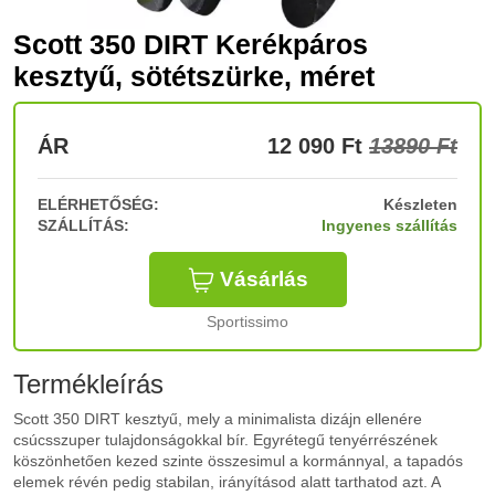
Scott 350 DIRT Kerékpáros
kesztyű, sötétszürke, méret
ÁR
12 090
Ft
13890 Ft
ELÉRHETŐSÉG:
Készleten
SZÁLLÍTÁS:
Ingyenes szállítás
Vásárlás
Sportissimo
Termékleírás
Scott 350 DIRT kesztyű, mely a minimalista dizájn ellenére
csúcsszuper tulajdonságokkal bír. Egyrétegű tenyérrészének
köszönhetően kezed szinte összesimul a kormánnyal, a tapadós
elemek révén pedig stabilan, irányításod alatt tarthatod azt. A