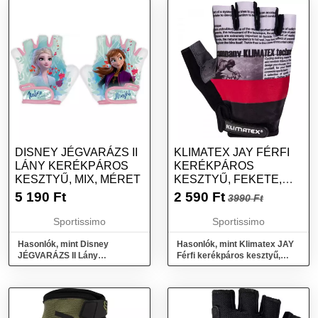
DISNEY JÉGVARÁZS II
KLIMATEX JAY FÉRFI
LÁNY KERÉKPÁROS
KERÉKPÁROS
KESZTYŰ, MIX, MÉRET
KESZTYŰ, FEKETE,
MÉRET
5 190
Ft
2 590
Ft
3990 Ft
Sportissimo
Sportissimo
Hasonlók, mint Disney
Hasonlók, mint Klimatex JAY
JÉGVARÁZS II Lány
Férfi kerékpáros kesztyű,
kerékpáros kesztyű, mix,
fekete, méret
méret