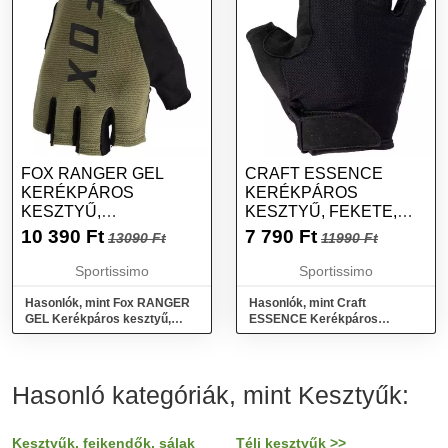
FOX RANGER GEL
CRAFT ESSENCE
KERÉKPÁROS
KERÉKPÁROS
KESZTYŰ,
KESZTYŰ, FEKETE,
SÖTÉTZÖLD, MÉRET
MÉRET
10 390
Ft
7 790
Ft
13090 Ft
11990 Ft
Sportissimo
Sportissimo
Hasonlók, mint Fox RANGER
Hasonlók, mint Craft
GEL Kerékpáros kesztyű,
ESSENCE Kerékpáros
sötétzöld, méret
kesztyű, fekete, méret
Hasonló kategóriák, mint Kesztyűk:
Kesztyűk, fejkendők, sálak
Téli kesztyűk >>