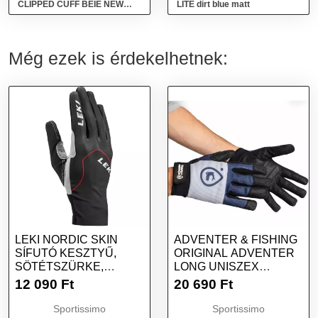
CLIPPED CUFF BEIE NEW
LITE dirt blue matt
DIRT
Még ezek is érdekelhetnek:
LEKI NORDIC SKIN
ADVENTER & FISHING
SÍFUTÓ KESZTYŰ,
ORIGINAL ADVENTER
SÖTÉTSZÜRKE,
LONG UNISZEX
MÉRET
KESZTYŰ TENGERI
12 090
Ft
20 690
Ft
HORGÁSZATHOZ,
SÖTÉTSZÜRKE,
Sportissimo
Sportissimo