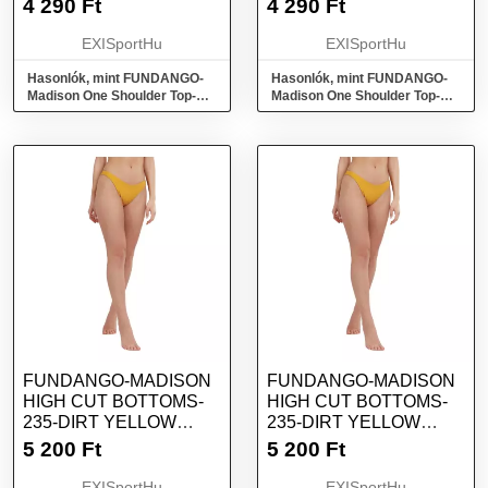
4 290
Ft
4 290
Ft
EXISportHu
EXISportHu
Hasonlók, mint FUNDANGO-
Hasonlók, mint FUNDANGO-
Madison One Shoulder Top-
Madison One Shoulder Top-
235-dirt yellow Sárga M
235-dirt yellow Sárga XS
FUNDANGO-MADISON
FUNDANGO-MADISON
HIGH CUT BOTTOMS-
HIGH CUT BOTTOMS-
235-DIRT YELLOW
235-DIRT YELLOW
SÁRGA XL
SÁRGA XS
5 200
Ft
5 200
Ft
EXISportHu
EXISportHu