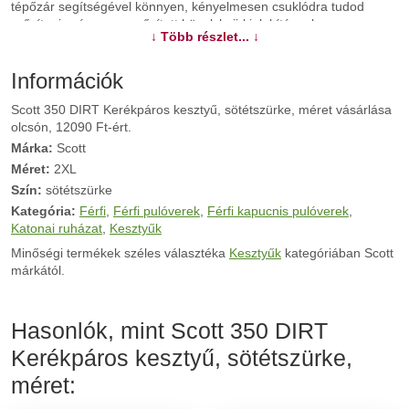
tépőzár segítségével könnyen, kényelmesen csuklódra tudod
erősíteni, míg a megerősített hüvelykujj-kialakításnak
↓ Több részlet... ↓
köszönhetően a hólyagok miatt sem kell aggódnod. Kiváló
tulajdonságok, remek ár... Egy szó, mint száz: a Scott 350 kesztyű
remek választás!
Információk
Scott 350 DIRT Kerékpáros kesztyű, sötétszürke, méret vásárlása
További információk>>
olcsón, 12090 Ft-ért.
Márka:
Scott
Méret:
2XL
Szín:
sötétszürke
Kategória:
Férfi
,
Férfi pulóverek
,
Férfi kapucnis pulóverek
,
Katonai ruházat
,
Kesztyűk
Minőségi termékek széles választéka
Kesztyűk
kategóriában Scott
márkától.
Hasonlók, mint Scott 350 DIRT
Kerékpáros kesztyű, sötétszürke,
méret: