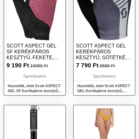
SCOTT ASPECT GEL
SCOTT ASPECT GEL
SF KERÉKPÁROS
KERÉKPÁROS
KESZTYŰ, FEKETE,
KESZTYŰ, SÖTÉTKÉK,
MÉRET
MÉRET
9 190
Ft
7 790
Ft
10090 Ft
9590 Ft
Sportissimo
Sportissimo
Hasonlók, mint Scott ASPECT
Hasonlók, mint Scott ASPECT
GEL SF Kerékpáros kesztyű,
GEL Kerékpáros kesztyű,
fekete, méret
sötétkék, méret