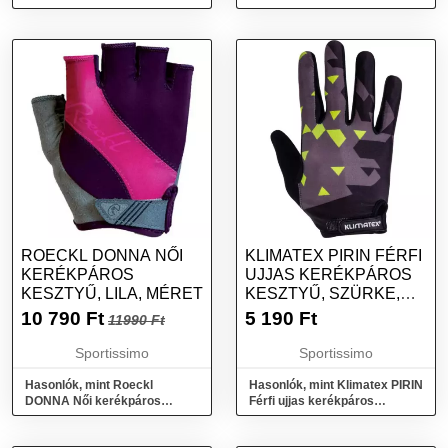
Férfi fitnesz kesztyű,
Férfi golf kesztyű,
sötétszürke, méret
sötétszürke, méret
ROECKL DONNA NŐI
KLIMATEX PIRIN FÉRFI
KERÉKPÁROS
UJJAS KERÉKPÁROS
KESZTYŰ, LILA, MÉRET
KESZTYŰ, SZÜRKE,
MÉRET
10 790
Ft
5 190
Ft
11990 Ft
Sportissimo
Sportissimo
Hasonlók, mint Roeckl
Hasonlók, mint Klimatex PIRIN
DONNA Női kerékpáros
Férfi ujjas kerékpáros
kesztyű, lila, méret
kesztyű, szürke, méret