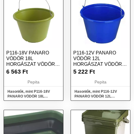
P116-18V PANARO
P116-12V PANARO
VÖDÖR 18L
VÖDÖR 12L
HORGÁSZAT VÖDÖR,
HORGÁSZAT VÖDÖR,
KEVERŐEDÉNY
KEVERŐEDÉNY
6 563
Ft
5 222
Ft
Pepita
Pepita
Hasonlók, mint P116-18V
Hasonlók, mint P116-12V
PANARO VÖDÖR 18L
PANARO VÖDÖR 12L
Horgászat Vödör,
Horgászat Vödör,
keverőedény
keverőedény