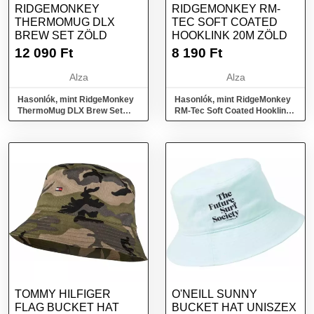
RIDGEMONKEY
RIDGEMONKEY RM-
THERMOMUG DLX
TEC SOFT COATED
BREW SET ZÖLD
HOOKLINK 20M ZÖLD
12 090
Ft
8 190
Ft
Alza
Alza
Hasonlók, mint RidgeMonkey
Hasonlók, mint RidgeMonkey
ThermoMug DLX Brew Set
RM-Tec Soft Coated Hooklink
zöld
20m zöld
TOMMY HILFIGER
O'NEILL SUNNY
FLAG BUCKET HAT
BUCKET HAT UNISZEX