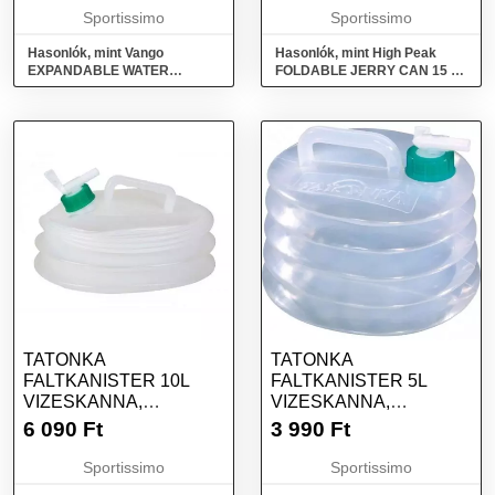
Sportissimo
Sportissimo
Hasonlók, mint Vango
Hasonlók, mint High Peak
EXPANDABLE WATER
FOLDABLE JERRY CAN 15 L
CARRIER 12L Összecsukható
Műanyag kanna, átlátszó,
víztartály, átlátszó, méret
méret
TATONKA
TATONKA
FALTKANISTER 10L
FALTKANISTER 5L
VIZESKANNA,
VIZESKANNA,
ÁTLÁTSZÓ, MÉRET
ÁTLÁTSZÓ, MÉRET
6 090
Ft
3 990
Ft
Sportissimo
Sportissimo