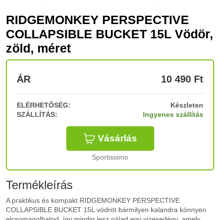
RIDGEMONKEY PERSPECTIVE
COLLAPSIBLE BUCKET 15L Vödör,
zöld, méret
ÁR
10 490
Ft
ELÉRHETŐSÉG:
Készleten
SZÁLLÍTÁS:
Ingyenes szállítás
Vásárlás
Sportissimo
Termékleírás
A praktikus és kompakt RIDGEMONKEY PERSPECTIVE
COLLAPSIBLE BUCKET 15L vödröt bármilyen kalandra könnyen
elcsomagolhatod, így mindig lesz nálad egy vizesedény, amely