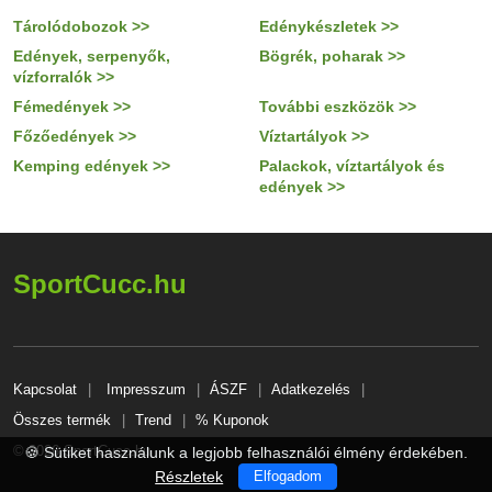
Tárolódobozok >>
Edénykészletek >>
Edények, serpenyők,
Bögrék, poharak >>
vízforralók >>
Fémedények >>
További eszközök >>
Főzőedények >>
Víztartályok >>
Kemping edények >>
Palackok, víztartályok és
edények >>
SportCucc.hu
Kapcsolat
Impresszum
ÁSZF
Adatkezelés
Összes termék
Trend
% Kuponok
© 2026 SportCucc.hu
🍪 Sütiket használunk a legjobb felhasználói élmény érdekében.
Részletek
Elfogadom