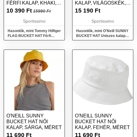
FÉRFI KALAP, KHAKI,
KALAP, VILÁGOSKÉK,
MÉRET
MÉRET
10 390
Ft
15 190
Ft
15990 Ft
Sportissimo
Sportissimo
Hasonlók, mint Tommy Hilfiger
Hasonlók, mint O'Neill SUNNY
FLAG BUCKET HAT Férfi
BUCKET HAT Uniszex kalap,
kalap, khaki, méret
világoskék, méret
O'NEILL SUNNY
O'NEILL SUNNY
BUCKET HAT NŐI
BUCKET HAT NŐI
KALAP, SÁRGA, MÉRET
KALAP, FEHÉR, MÉRET
11 690
Ft
11 690
Ft