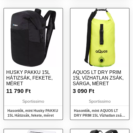
HUSKY PAKKU 15L
AQUOS LT DRY PRIM
HÁTIZSÁK, FEKETE,
15L VÍZHATLAN ZSÁK,
MÉRET
SÁRGA, MÉRET
11 790
Ft
3 090
Ft
Sportissimo
Sportissimo
Hasonlók, mint Husky PAKKU
Hasonlók, mint AQUOS LT
15L Hátizsák, fekete, méret
DRY PRIM 15L Vízhatlan zsák,
sárga, méret