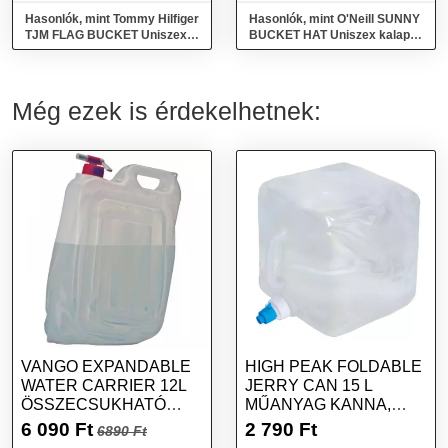
Hasonlók, mint Tommy Hilfiger
Hasonlók, mint O'Neill SUNNY
TJM FLAG BUCKET Uniszex
BUCKET HAT Uniszex kalap,
kalap, kék, méret
lila, méret
Még ezek is érdekelhetnek:
VANGO EXPANDABLE
HIGH PEAK FOLDABLE
WATER CARRIER 12L
JERRY CAN 15 L
ÖSSZECSUKHATÓ
MŰANYAG KANNA,
VÍZTARTÁLY,
ÁTLÁTSZÓ, MÉRET
6 090
Ft
2 790
Ft
6890 Ft
ÁTLÁTSZÓ, MÉRET