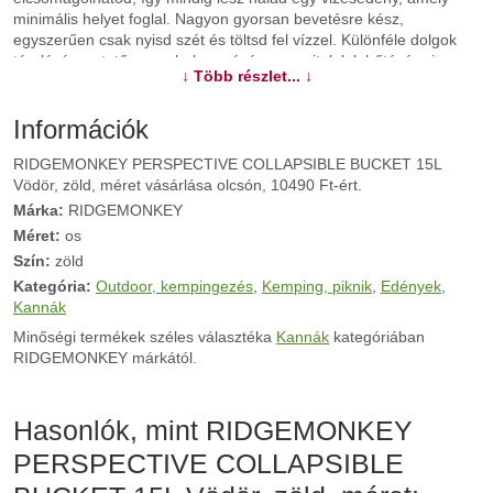
minimális helyet foglal. Nagyon gyorsan bevetésre kész,
egyszerűen csak nyisd szét és töltsd fel vízzel. Különféle dolgok
tárolására, etetőanyag bekeverésére vagy italok lehűtésére is
↓ Több részlet... ↓
használhatod. Az átlátszó résznek köszönhetően mindig tudni
fogod, hogy épp mennyi vizet tartalmaz.
Információk
További információk>>
RIDGEMONKEY PERSPECTIVE COLLAPSIBLE BUCKET 15L
Vödör, zöld, méret vásárlása olcsón, 10490 Ft-ért.
Márka:
RIDGEMONKEY
Méret:
os
Szín:
zöld
Kategória:
Outdoor, kempingezés
,
Kemping, piknik
,
Edények
,
Kannák
Minőségi termékek széles választéka
Kannák
kategóriában
RIDGEMONKEY márkától.
Hasonlók, mint RIDGEMONKEY
PERSPECTIVE COLLAPSIBLE