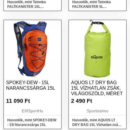
Hasonlók, mint Tatonka
Hasonlók, mint Tatonka
FALTKANISTER 10L
FALTKANISTER 5L
Vizeskanna, átlátszó, méret
Vizeskanna, átlátszó, méret
SPOKEY-DEW - 15L
AQUOS LT DRY BAG
NARANCSSÁRGA 15L
15L VÍZHATLAN ZSÁK,
VILÁGOSZÖLD, MÉRET
11 090
Ft
2 490
Ft
EXISportHu
Sportissimo
Hasonlók, mint SPOKEY-DEW
Hasonlók, mint AQUOS LT
- 15l Narancssárga 15L
DRY BAG 15L Vízhatlan zsák,
világoszöld, méret