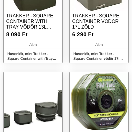
TRAKKER - SQUARE
TRAKKER - SQUARE
CONTAINER WITH
CONTAINER VÖDÖR
TRAY VÖDÖR 13L
17L ZÖLD
ZÖLD
8 090
Ft
6 290
Ft
Alza
Alza
Hasonlók, mint Trakker -
Hasonlók, mint Trakker -
Square Container with Tray
Square Container vödör 17l
vödör 13l zöld
zöld