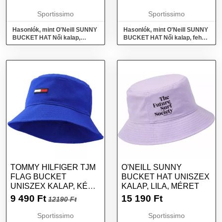
Sportissimo
Sportissimo
Hasonlók, mint O'Neill SUNNY
Hasonlók, mint O'Neill SUNNY
BUCKET HAT Női kalap,
BUCKET HAT Női kalap, fehér,
sárga, méret
méret
TOMMY HILFIGER TJM
O'NEILL SUNNY
FLAG BUCKET
BUCKET HAT UNISZEX
UNISZEX KALAP, KÉK,
KALAP, LILA, MÉRET
MÉRET
9 490
Ft
15 190
Ft
12190 Ft
Sportissimo
Sportissimo