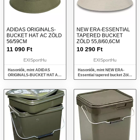
ADIDAS ORIGINALS-
NEW ERA-ESSENTIAL
BUCKET HAT AC ZÖLD
TAPERED BUCKET
56/59CM
ZÖLD 55,8/60,6CM
11 090
Ft
10 290
Ft
EXISportHu
EXISportHu
Hasonlók, mint ADIDAS
Hasonlók, mint NEW ERA-
ORIGINALS-BUCKET HAT AC
Essential tapered bucket Zöld
Zöld 56/59cm
55,8/60,6cm