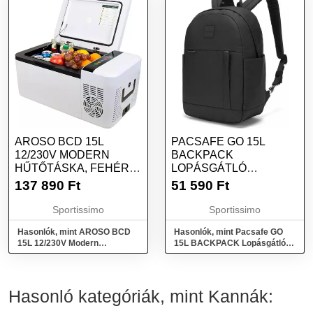
AROSO BCD 15L
PACSAFE GO 15L
12/230V MODERN
BACKPACK
HŰTŐTÁSKA, FEHÉR,
LOPÁSGÁTLÓ
MÉRET
HÁTIZSÁK, FEKETE,
137 890
Ft
51 590
Ft
MÉRET
Sportissimo
Sportissimo
Hasonlók, mint AROSO BCD
Hasonlók, mint Pacsafe GO
15L 12/230V Modern
15L BACKPACK Lopásgátló
hűtőtáska, fehér, méret
hátizsák, fekete, méret
Hasonló kategóriák, mint Kannák: