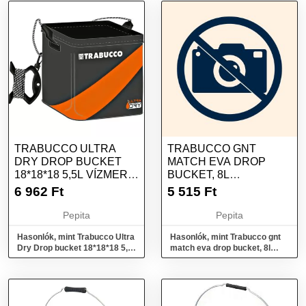
TRABUCCO ULTRA
TRABUCCO GNT
DRY DROP BUCKET
MATCH EVA DROP
18*18*18 5,5L VÍZMERŐ
BUCKET, 8L
VÖDÖR
ÖSSZECSUKHATÓ
6 962
Ft
5 515
Ft
VÖDÖR
Pepita
Pepita
Hasonlók, mint Trabucco Ultra
Hasonlók, mint Trabucco gnt
Dry Drop bucket 18*18*18 5,5l
match eva drop bucket, 8l
vízmerő vödör
összecsukható vödör