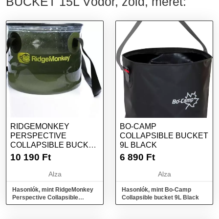
BUCKET 15L Vödör, zöld, méret:
RIDGEMONKEY
BO-CAMP
PERSPECTIVE
COLLAPSIBLE BUCKET
COLLAPSIBLE BUCKET
9L BLACK
10L
10 190
Ft
6 890
Ft
Alza
Alza
Hasonlók, mint RidgeMonkey
Hasonlók, mint Bo-Camp
Perspective Collapsible
Collapsible bucket 9L Black
Bucket 10l