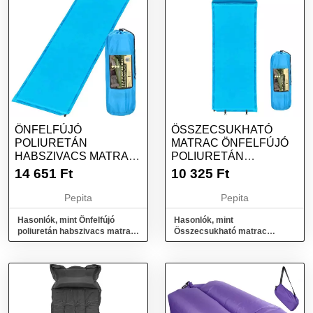
ÖNFELFÚJÓ
ÖSSZECSUKHATÓ
POLIURETÁN
MATRAC ÖNFELFÚJÓ
HABSZIVACS MATRAC,
POLIURETÁN
180X50X5CM, KÉK
HABPÁRNÁVAL,
14 651
Ft
10 325
Ft
186X53X2,5...
Pepita
Pepita
Hasonlók, mint Önfelfújó
Hasonlók, mint
poliuretán habszivacs matrac,
Összecsukható matrac
180x50x5cm, kék
önfelfújó poliuretán
habpárnával, 186x53x2,5...