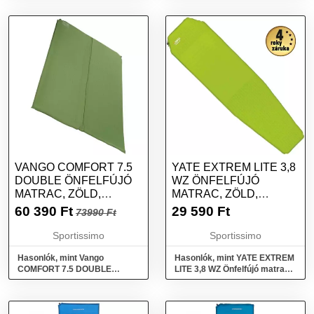
VANGO COMFORT 7.5
YATE EXTREM LITE 3,8
DOUBLE ÖNFELFÚJÓ
WZ ÖNFELFÚJÓ
MATRAC, ZÖLD,
MATRAC, ZÖLD,
MÉRET
MÉRET
60 390
Ft
29 590
Ft
73990 Ft
Sportissimo
Sportissimo
Hasonlók, mint Vango
Hasonlók, mint YATE EXTREM
COMFORT 7.5 DOUBLE
LITE 3,8 WZ Önfelfújó matrac,
Önfelfújó matrac, zöld, méret
zöld, méret