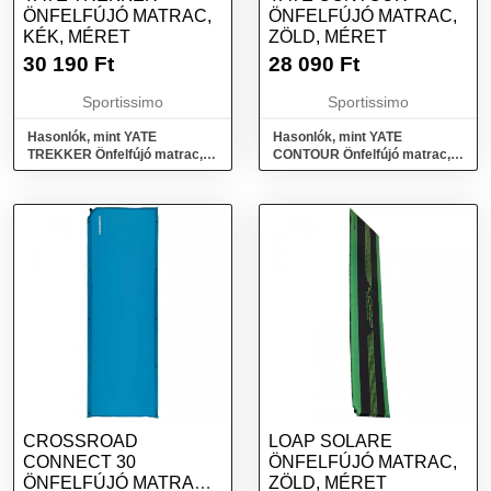
ÖNFELFÚJÓ MATRAC,
ÖNFELFÚJÓ MATRAC,
KÉK, MÉRET
ZÖLD, MÉRET
30 190
Ft
28 090
Ft
Sportissimo
Sportissimo
Hasonlók, mint YATE
Hasonlók, mint YATE
TREKKER Önfelfújó matrac,
CONTOUR Önfelfújó matrac,
kék, méret
zöld, méret
CROSSROAD
LOAP SOLARE
CONNECT 30
ÖNFELFÚJÓ MATRAC,
ÖNFELFÚJÓ MATRAC,
ZÖLD, MÉRET