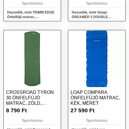
MÉRET
Sportissimo
Sportissimo
Hasonlók, mint TRIMM EDGE
Hasonlók, mint Vango
Önfelfújó matrac,
DREAMER 5 DOUBLE
narancssárga, méret
Kétszemélyes önfelfújó
matrac, narancssárga, méret
CROSSROAD TYRON
LOAP COMPARA
30 ÖNFELFÚJÓ
ÖNFELFÚJÓ MATRAC,
MATRAC, ZÖLD,
KÉK, MÉRET
MÉRET
8 790
Ft
27 590
Ft
Sportissimo
Sportissimo