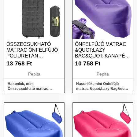
ÖSSZECSUKHATÓ
ÖNFELFÚJÓ MATRAC
MATRAC ÖNFELFÚJÓ
&QUOT;LAZY
POLIURETÁN
BAG&QUOT; KANAPÉ,
HABPÁRNÁVAL,
230 X 70CM, LILA
13 768
Ft
10 758
Ft
193X68X3,5...
SZÍNŰ, KEMPI...
Pepita
Pepita
Hasonlók, mint
Hasonlók, mint Önfelfújó
Összecsukható matrac
matrac &quot;Lazy Bag&quot;
önfelfújó poliuretán
kanapé, 230 x 70cm, lila színű,
habpárnával, 193x68x3,5...
kempi...