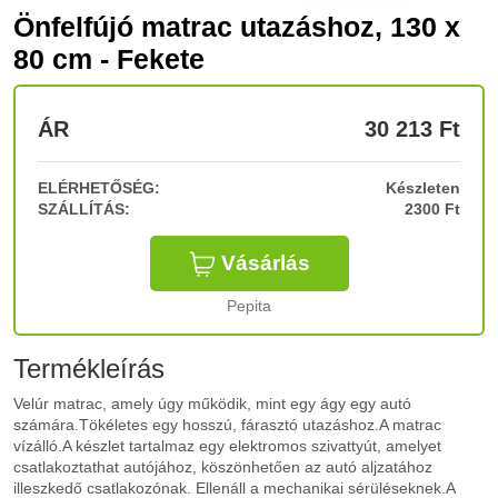
Önfelfújó matrac utazáshoz, 130 x
80 cm - Fekete
ÁR
30 213
Ft
ELÉRHETŐSÉG:
Készleten
SZÁLLÍTÁS:
2300 Ft
Vásárlás
Pepita
Termékleírás
Velúr matrac, amely úgy működik, mint egy ágy egy autó
számára.Tökéletes egy hosszú, fárasztó utazáshoz.A matrac
vízálló.A készlet tartalmaz egy elektromos szivattyút, amelyet
csatlakoztathat autójához, köszönhetően az autó aljzatához
illeszkedő csatlakozónak. Ellenáll a mechanikai sérüléseknek.A