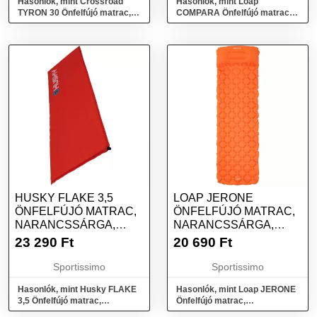
Hasonlók, mint Crossroad
Hasonlók, mint Loap
TYRON 30 Önfelfújó matrac,
COMPARA Önfelfújó matrac,
zöld, méret
kék, méret
HUSKY FLAKE 3,5
LOAP JERONE
ÖNFELFÚJÓ MATRAC,
ÖNFELFÚJÓ MATRAC,
NARANCSSÁRGA,
NARANCSSÁRGA,
MÉRET
MÉRET
23 290
Ft
20 690
Ft
Sportissimo
Sportissimo
Hasonlók, mint Husky FLAKE
Hasonlók, mint Loap JERONE
3,5 Önfelfújó matrac,
Önfelfújó matrac,
narancssárga, méret
narancssárga, méret