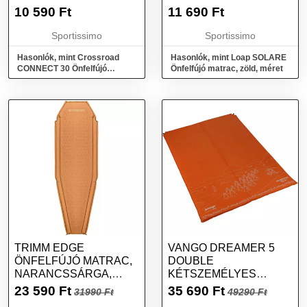
KÉK, MÉRET
10 590
Ft
11 690
Ft
Sportissimo
Sportissimo
Hasonlók, mint Crossroad
Hasonlók, mint Loap SOLARE
CONNECT 30 Önfelfújó
Önfelfújó matrac, zöld, méret
matrac, kék, méret
TRIMM EDGE
VANGO DREAMER 5
ÖNFELFÚJÓ MATRAC,
DOUBLE
NARANCSSÁRGA,
KÉTSZEMÉLYES
MÉRET
ÖNFELFÚJÓ MATRAC,
23 590
Ft
35 690
Ft
31990 Ft
49290 Ft
NARANCSSÁRGA,