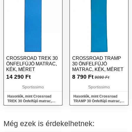
CROSSROAD TREK 30
CROSSROAD TRAMP
ÖNFELFÚJÓ MATRAC,
30 ÖNFELFÚJÓ
KÉK, MÉRET
MATRAC, KÉK, MÉRET
14 290
Ft
8 790
Ft
9090 Ft
Sportissimo
Sportissimo
Hasonlók, mint Crossroad
Hasonlók, mint Crossroad
TREK 30 Önfelfújó matrac,
TRAMP 30 Önfelfújó matrac,
kék, méret
kék, méret
Még ezek is érdekelhetnek: