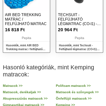
AIR BED TREKKING
TECHSUIT -
MATRAC /
FELFÚJHATÓ
FELFÚJHATÓ MATRAC
LÉGMATRAC (CO-I1) -
AUTÓS UTAZÁSHOZ,
16 818
Ft
20 964
Ft
PÁRNÁK...
Pepita
Pepita
Hasonlók, mint AIR BED
Hasonlók, mint Techsuit -
Trekking matrac / felfújható
Felfújható légmatrac (CO-I1) -
matrac
autós utazáshoz, párnák...
Hasonló kategóriák, mint Kemping
matracok:
Matracok >>
Polifoam matracok >>
Matracok, derékaljak >>
Matracok és szőnyegek >>
Akupresszúrás matracok >>
Önfelfújó matracok >>
Gimnasztikai matracok >>
Kemping >>