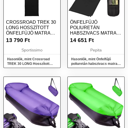
CROSSROAD TREK 30
ÖNFELFÚJÓ
LONG HOSSZÍTOTT
POLIURETÁN
ÖNFELFÚJÓ MATRAC,
HABSZIVACS MATRAC,
FEKETE, MÉRET
180X50X5CM, FEKETE
13 790
Ft
14 651
Ft
Sportissimo
Pepita
Hasonlók, mint Crossroad
Hasonlók, mint Önfelfújó
TREK 30 LONG Hosszított
poliuretán habszivacs matrac,
önfelfújó matrac, fekete,
180x50x5cm, fekete
méret