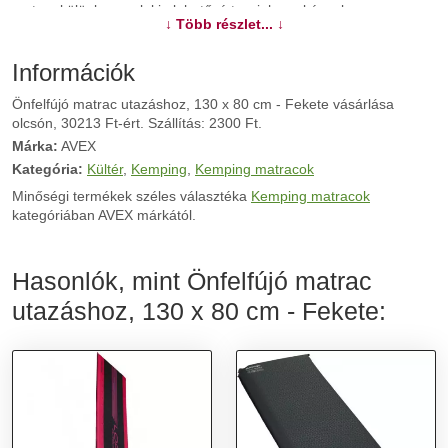
matrac különleges alakja lehetővé teszi, hogy kényelmesen
↓ Több részlet... ↓
elhelyezhető legyen a hátsó ülésen.A készlet tartalma:1 x
szivattyú2 x párna1 x matrac1 x hordtáskaMéretek: 130cm x
80cmCsomag méretei: 28cm x 32cm x 14cmSúly: 2 kgMaximális
Információk
terhelhetőség: 300 kg
Önfelfújó matrac utazáshoz, 130 x 80 cm - Fekete vásárlása
olcsón, 30213 Ft-ért. Szállítás: 2300 Ft.
További információk>>
Márka:
AVEX
Kategória:
Kültér
,
Kemping
,
Kemping matracok
Minőségi termékek széles választéka
Kemping matracok
kategóriában AVEX márkától.
Hasonlók, mint Önfelfújó matrac
utazáshoz, 130 x 80 cm - Fekete: