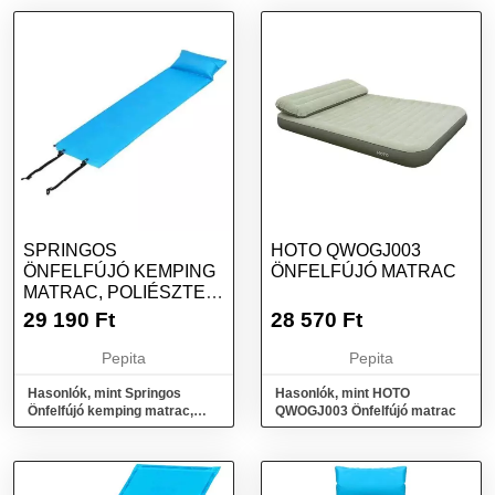
SPRINGOS
HOTO QWOGJ003
ÖNFELFÚJÓ KEMPING
ÖNFELFÚJÓ MATRAC
MATRAC, POLIÉSZTER
ÉS PU HAB, 186X53 C...
29 190
Ft
28 570
Ft
Pepita
Pepita
Hasonlók, mint Springos
Hasonlók, mint HOTO
Önfelfújó kemping matrac,
QWOGJ003 Önfelfújó matrac
Poliészter és PU hab, 186x53
c...