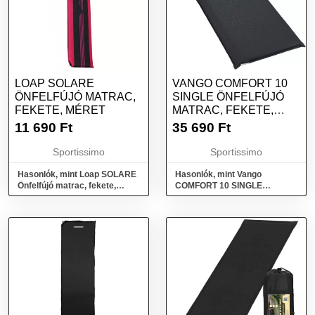
LOAP SOLARE
VANGO COMFORT 10
ÖNFELFÚJÓ MATRAC,
SINGLE ÖNFELFÚJÓ
FEKETE, MÉRET
MATRAC, FEKETE,
MÉRET
11 690
Ft
35 690
Ft
Sportissimo
Sportissimo
Hasonlók, mint Loap SOLARE
Hasonlók, mint Vango
Önfelfújó matrac, fekete,
COMFORT 10 SINGLE
méret
Önfelfújó matrac, fekete,
méret