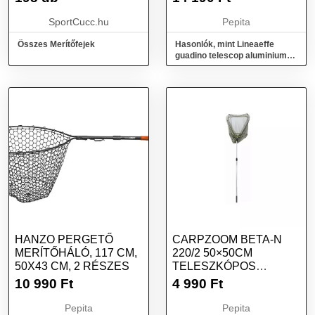
SportCucc.hu
Pepita
Összes Merítőfejek
Hasonlók, mint Lineaeffe
guadino telescop aluminium
merítőháló 3,0m
HANZO PERGETŐ
CARPZOOM BETA-N
MERÍTŐHÁLÓ, 117 CM,
220/2 50×50CM
50X43 CM, 2 RÉSZES
TELESZKÓPOS
MERÍTŐSZÁK
10 990
Ft
4 990
Ft
Pepita
Pepita