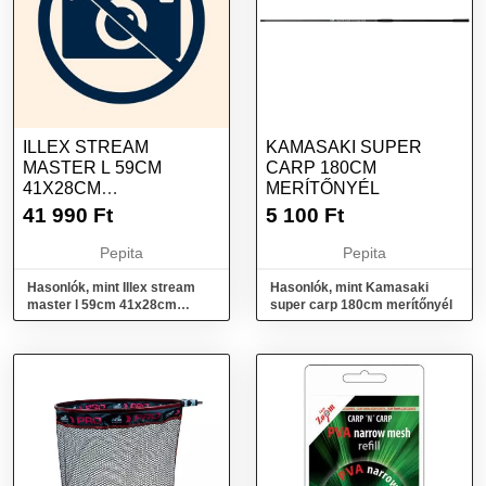
ILLEX STREAM
KAMASAKI SUPER
MASTER L 59CM
CARP 180CM
41X28CM
MERÍTŐNYÉL
RABLÓHALAS MERÍTŐ
41 990
Ft
5 100
Ft
Pepita
Pepita
Hasonlók, mint Illex stream
Hasonlók, mint Kamasaki
master l 59cm 41x28cm
super carp 180cm merítőnyél
rablóhalas merítő