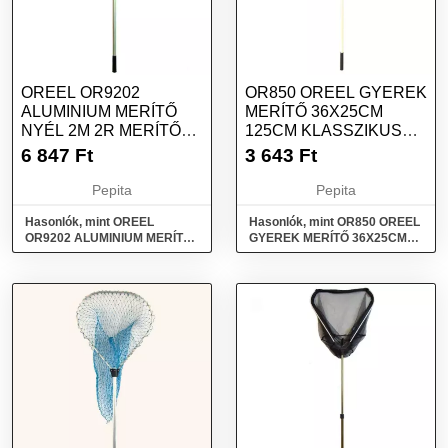
OREEL OR9202
OR850 OREEL GYEREK
ALUMINIUM MERÍTŐ
MERÍTŐ 36X25CM
NYÉL 2M 2R MERÍTŐ
125CM KLASSZIKUS
NYÉL
MERÍTŐ
6 847
Ft
3 643
Ft
Pepita
Pepita
Hasonlók, mint OREEL
Hasonlók, mint OR850 OREEL
OR9202 ALUMINIUM MERÍTŐ
GYEREK MERÍTŐ 36X25CM
NYÉL 2M 2R Merítő nyél
125CM Klasszikus merítő