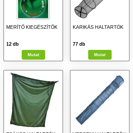
MERÍTŐ KIEGÉSZÍTŐK
KARIKÁS HALTARTÓK
12 db
77 db
Mutat
Mutat