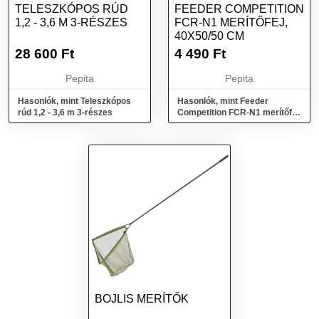
TELESZKÓPOS RÚD
FEEDER COMPETITION
1,2 - 3,6 M 3-RÉSZES
FCR-N1 MERÍTŐFEJ,
40X50/50 CM
28 600
Ft
4 490
Ft
Pepita
Pepita
Hasonlók, mint Teleszkópos
Hasonlók, mint Feeder
rúd 1,2 - 3,6 m 3-részes
Competition FCR-N1 merítőfej,
40x50/50 cm
BOJLIS MERÍTŐK