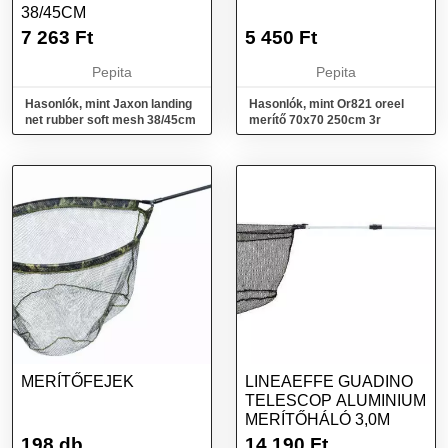
38/45CM
7 263
Ft
5 450
Ft
Pepita
Pepita
Hasonlók, mint Jaxon landing
Hasonlók, mint Or821 oreel
net rubber soft mesh 38/45cm
merítő 70x70 250cm 3r
MERÍTŐFEJEK
LINEAEFFE GUADINO
TELESCOP ALUMINIUM
MERÍTŐHÁLÓ 3,0M
198 db
14 190
Ft