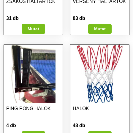
ZSÁKOS HALTARTÓK
VERSENY HALTARTÓK
31 db
83 db
Mutat
Mutat
PING-PONG HÁLÓK
HÁLÓK
4 db
48 db