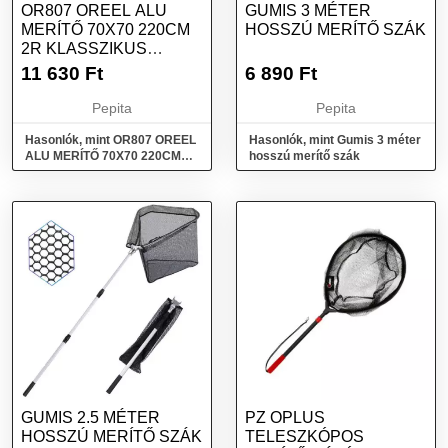
OR807 OREEL ALU
GUMIS 3 MÉTER
MERÍTŐ 70X70 220CM
HOSSZÚ MERÍTŐ SZÁK
2R KLASSZIKUS
MERÍTŐ
11 630
Ft
6 890
Ft
Pepita
Pepita
Hasonlók, mint OR807 OREEL
Hasonlók, mint Gumis 3 méter
ALU MERÍTŐ 70X70 220CM
hosszú merítő szák
2R Klasszikus merítő
GUMIS 2.5 MÉTER
PZ OPLUS
HOSSZÚ MERÍTŐ SZÁK
TELESZKÓPOS