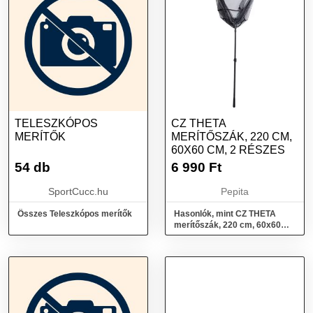
TELESZKÓPOS
CZ THETA
MERÍTŐK
MERÍTŐSZÁK, 220 CM,
60X60 CM, 2 RÉSZES
54 db
6 990
Ft
SportCucc.hu
Pepita
Összes Teleszkópos merítők
Hasonlók, mint CZ THETA
merítőszák, 220 cm, 60x60
cm, 2 részes