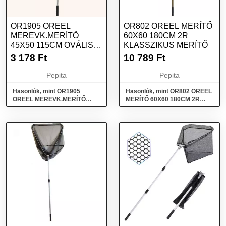
OR1905 OREEL
OR802 OREEL MERÍTŐ
MEREVK.MERÍTŐ
60X60 180CM 2R
45X50 115CM OVÁLIS
KLASSZIKUS MERÍTŐ
MERÍTŐ RAGADOZÓ
3 178
Ft
10 789
Ft
HALHOZ
Pepita
Pepita
Hasonlók, mint OR1905
Hasonlók, mint OR802 OREEL
OREEL MEREVK.MERÍTŐ
MERÍTŐ 60X60 180CM 2R
45X50 115CM OVÁLIS Merítő
Klasszikus merítő
ragadozó halhoz