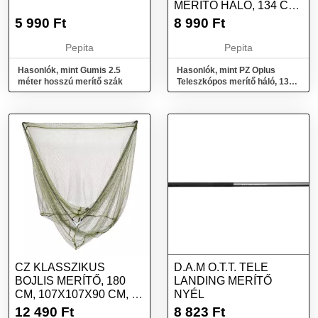
MERÍTŐ HÁLÓ, 134 CM,
40X50 CM, 1 RÉSZES
5 990
Ft
8 990
Ft
Pepita
Pepita
Hasonlók, mint Gumis 2.5
Hasonlók, mint PZ Oplus
méter hosszú merítő szák
Teleszkópos merítő háló, 134
cm, 40x50 cm, 1 részes
CZ KLASSZIKUS
D.A.M O.T.T. TELE
BOJLIS MERÍTŐ, 180
LANDING MERÍTŐ
CM, 107X107X90 CM, 1
NYÉL
RÉSZES
12 490
Ft
8 823
Ft