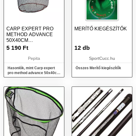
CARP EXPERT PRO
MERÍTŐ KIEGÉSZÍTŐK
METHOD ADVANCE
50X40CM
GUMÍROZOTT
5 190
Ft
12 db
VERSENYMERÍTŐFEJ
Pepita
SportCucc.hu
Hasonlók, mint Carp expert
Összes Merítő kiegészítők
pro method advance 50x40cm
gumírozott versenymerítőfej