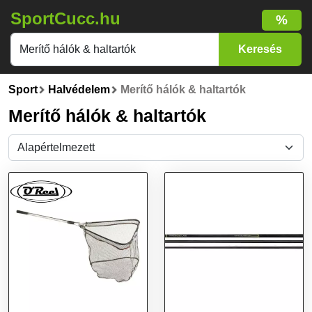
SportCucc.hu
%
Sport
Halvédelem
Merítő hálók & haltartók
Merítő hálók & haltartók