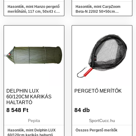
Hasonlók, mint Hanzo pergető
Hasonlók, mint CarpZoom
merítőháló, 117 cm, 50x43 cm,
Beta-N 220/2 50×50cm
2 részes
teleszkópos merítőszák
DELPHIN LUX
PERGETŐ MERÍTŐK
60/120CM KARIKÁS
HALTARTÓ
8 548
Ft
84 db
Pepita
SportCucc.hu
Hasonlók, mint Delphin LUX
Összes Pergető merítők
60/120cm karikás haltartó