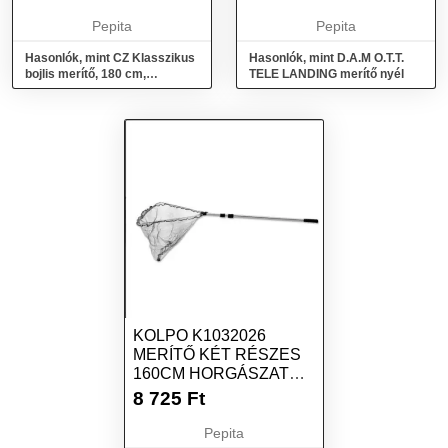
Pepita
Pepita
Hasonlók, mint CZ Klasszikus
Hasonlók, mint D.A.M O.T.T.
bojlis merítő, 180 cm,
TELE LANDING merítő nyél
107x107x90 cm, 1 részes
KOLPO K1032026
MERÍTŐ KÉT RÉSZES
160CM HORGÁSZAT
KLASSZIKUS
8 725
Ft
Pepita