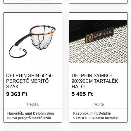
DELPHIN SPIN 60*50
DELPHIN SYMBOL
PERGETŐ MERÍTŐ
90X90CM TARTALÉK
SZÁK
HÁLÓ
9 363
Ft
5 495
Ft
Pepita
Pepita
Hasonlók, mint Delphin Spin
Hasonlók, mint Delphin
60*50 pergető merítő szák
SYMBOL 90x90cm tartalék
háló