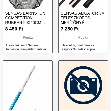
SENSAS BARNSTON
SENSAS ALIGATOR 3M
COMPETITION
TELESZKÓPOS
RUBBER 50X40CM
MERÍTŐNYÉL
MERÍTŐFEJ
8 450
Ft
7 250
Ft
Pepita
Pepita
Hasonlók, mint Sensas
Hasonlók, mint Sensas
barnston competition rubber
aligator 3m teleszkópos
50x40cm merítőfej
merítőnyél