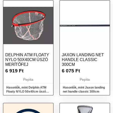
DELPHIN ATM FLOATY
JAXON LANDING NET
NYLO 50X40CM ÚSZÓ
HANDLE CLASSIC
MERÍTŐFEJ
300CM
6 919
Ft
6 075
Ft
Pepita
Pepita
Hasonlók, mint Delphin ATM
Hasonlók, mint Jaxon landing
Floaty NYLO 50x40cm úszó
net handle classic 300cm
merítőfej