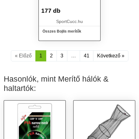
177 db
SportCucc.hu
Összes Bojlis merítők
« Előző
1
2
3
…
41
Következő »
Hasonlók, mint Merítő hálók &
haltartók: