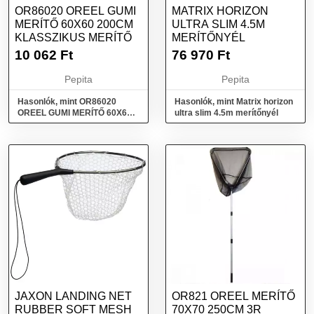
OR86020 OREEL GUMI
MATRIX HORIZON
MERÍTŐ 60X60 200CM
ULTRA SLIM 4.5M
KLASSZIKUS MERÍTŐ
MERÍTŐNYÉL
10 062
Ft
76 970
Ft
Pepita
Pepita
Hasonlók, mint OR86020
Hasonlók, mint Matrix horizon
OREEL GUMI MERÍTŐ 60X60
ultra slim 4.5m merítőnyél
200CM Klasszikus merítő
JAXON LANDING NET
OR821 OREEL MERÍTŐ
RUBBER SOFT MESH
70X70 250CM 3R